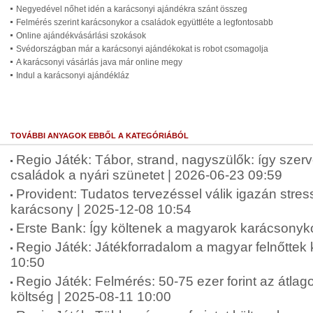
Negyedével nőhet idén a karácsonyi ajándékra szánt összeg
Felmérés szerint karácsonykor a családok együttléte a legfontosabb
Online ajándékvásárlási szokások
Svédországban már a karácsonyi ajándékokat is robot csomagolja
A karácsonyi vásárlás java már online megy
Indul a karácsonyi ajándékláz
TOVÁBBI ANYAGOK EBBŐL A KATEGÓRIÁBÓL
Regio Játék: Tábor, strand, nagyszülők: így szer
családok a nyári szünetet | 2026-06-23 09:59
Provident: Tudatos tervezéssel válik igazán str
karácsony | 2025-12-08 10:54
Erste Bank: Így költenek a magyarok karácsonyko
Regio Játék: Játékforradalom a magyar felnőttek
10:50
Regio Játék: Felmérés: 50-75 ezer forint az átlag
költség | 2025-08-11 10:00