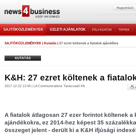
SAJTÓKÖZLEMÉNYEK
ÜZLETI AJÁNLATOK
PÁLYÁZATOK
TIPPEK
SAJTÓKÖZLEMÉNYEK
|
Kutatás
|
27 ezret költenek a fiatalok ajándékra
KUTATÁS
K&H: 27 ezret költenek a fiatalo
2017-12-22 13:46 | LA Communications Tanácsadó Kft.
A fiatalok átlagosan 27 ezer forintot költenek a
ajándékokra, ez 2014-hez képest 35 százalékk
összeget jelent - derült ki a K&H ifjúsági indexé