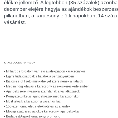
élőkre jellemző. A legtöbben (35 százalék) azonb
december elejére hagyja az ajándékok beszerzésé
pillanatban, a karácsony előtti napokban, 14 százal
vásárlást.
Milliárdos forgalom várható a játékpiacon karácsonykor
Egyre tudatosabbak a fiatalok a pénzügyeikben
Biztos és jól fizető munkahelyet szeretnének a fiatalok
Még mindig kihívás a karácsony az e-kiskereskedelemben
Ajándékcsere invázióra számítanak a vállalkozások
Környezetünket is ajándékozzuk meg karácsonykor
Most tetőzik a karácsonyi vásárlási láz
150 ezer forint felett illetékköteles az ajándék
Elővigyázatosság az okos karácsonyi ajándékokkal
Budapest Airport karácsonyi promóció