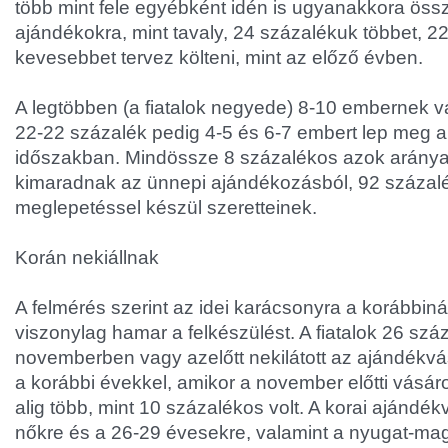
több mint fele egyébként idén is ugyanakkora öss
ajándékokra, mint tavaly, 24 százalékuk többet, 2
kevesebbet tervez költeni, mint az előző évben.
A legtöbben (a fiatalok negyede) 8-10 embernek v
22-22 százalék pedig 4-5 és 6-7 embert lep meg a
időszakban. Mindössze 8 százalékos azok aránya,
kimaradnak az ünnepi ajándékozásból, 92 százal
meglepetéssel készül szeretteinek.
Korán nekiállnak
A felmérés szerint az idei karácsonyra a korábbin
viszonylag hamar a felkészülést. A fiatalok 26 sz
novemberben vagy azelőtt nekilátott az ajándékv
a korábbi évekkel, amikor a november előtti vásár
alig több, mint 10 százalékos volt. A korai ajándé
nőkre és a 26-29 évesekre, valamint a nyugat-ma