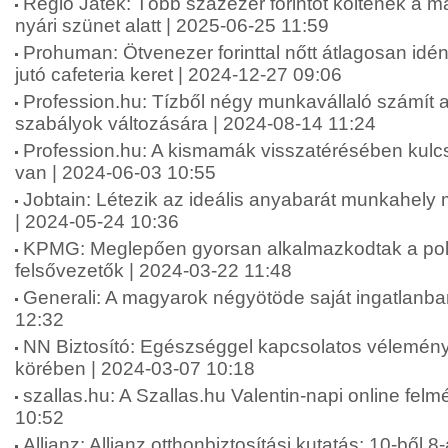
Regio Játék: Több százezer forintot költenek a 
nyári szünet alatt | 2025-06-25 11:59
Prohuman: Ötvenezer forinttal nőtt átlagosan idé
jutó cafeteria keret | 2024-12-27 09:06
Profession.hu: Tízből négy munkavállaló számít 
szabályok változására | 2024-08-14 11:24
Profession.hu: A kismamák visszatérésében kul
van | 2024-06-03 10:55
Jobtain: Létezik az ideális anyabarát munkahel
| 2024-05-24 10:36
KPMG: Meglepően gyorsan alkalmazkodtak a polik
felsővezetők | 2024-03-22 11:48
Generali: A magyarok négyötöde saját ingatlanba
12:32
NN Biztosító: Egészséggel kapcsolatos vélemén
körében | 2024-03-07 10:18
szallas.hu: A Szallas.hu Valentin-napi online fel
10:52
Allianz: Allianz otthonbiztosítási kutatás: 10-ből 8