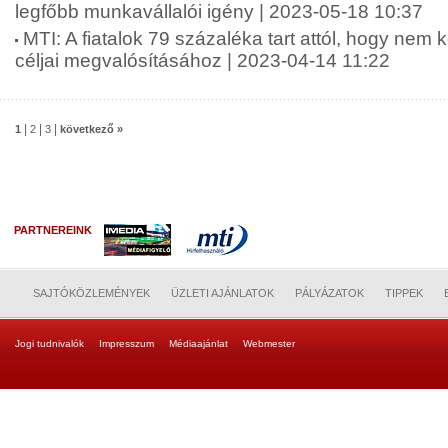
legfőbb munkavállalói igény | 2023-05-18 10:37
MTI: A fiatalok 79 százaléka tart attól, hogy nem 
céljai megvalósításához | 2023-04-14 11:22
|
|
|
1
2
3
következő »
PARTNEREINK
SAJTÓKÖZLEMÉNYEK
ÜZLETI AJÁNLATOK
PÁLYÁZATOK
TIPPEK
Jogi tudnivalók
Impresszum
Médiaajánlat
Webmester