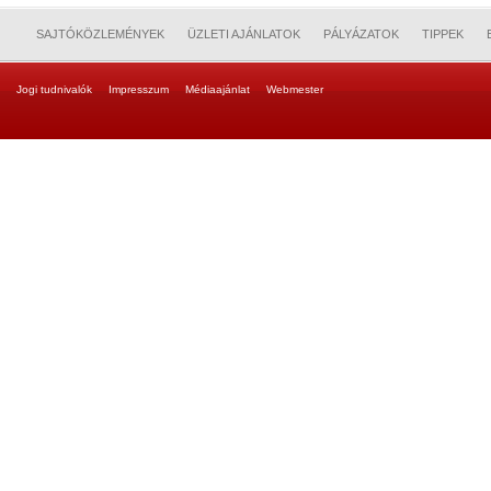
SAJTÓKÖZLEMÉNYEK
ÜZLETI AJÁNLATOK
PÁLYÁZATOK
TIPPEK
Jogi tudnivalók
Impresszum
Médiaajánlat
Webmester