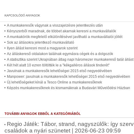
A munkakeresők vágynak a visszajelzésre jelentkezés után
Kényszerből maradnak, de többet akarnak keresni a munkavállalók
A munkakörök megfelelő elkülönítésével javítható a munkavállalói jóllét
Sok az állásokra jelentkező munkavállaló
Ilyen állást keresni most a magyarok szerint
Az álláskereső oldalakon találnak egymásra cégek és a dolgozók
A statisztika szerint Ukrajnában átlag napi háromezer munkakereső talál állást
Két hét alatt 10 ezren töltötték le a "kékgalléros állások tinderét"
Javulnak a munkakeresők lehetőségei 2015 első negyedévében
Manpower: javulnak a munkakeresők lehetőségei 2015 első negyedévében
Új lehetőségeket kínál a Tesco Online a munkakeresőknek
Képzés munkakeresőknek és kismamáknak a Budavári Művelődési Házban
TOVÁBBI ANYAGOK EBBŐL A KATEGÓRIÁBÓL
Regio Játék: Tábor, strand, nagyszülők: így szer
családok a nyári szünetet | 2026-06-23 09:59