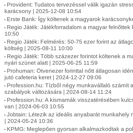
Provident: Tudatos tervezéssel válik igazán str
karácsony | 2025-12-08 10:54
Erste Bank: Így költenek a magyarok karácsonyko
Regio Játék: Játékforradalom a magyar felnőttek
10:50
Regio Játék: Felmérés: 50-75 ezer forint az átlag
költség | 2025-08-11 10:00
Regio Játék: Több százezer forintot költenek a 
nyári szünet alatt | 2025-06-25 11:59
Prohuman: Ötvenezer forinttal nőtt átlagosan idé
jutó cafeteria keret | 2024-12-27 09:06
Profession.hu: Tízből négy munkavállaló számít 
szabályok változására | 2024-08-14 11:24
Profession.hu: A kismamák visszatérésében kul
van | 2024-06-03 10:55
Jobtain: Létezik az ideális anyabarát munkahel
| 2024-05-24 10:36
KPMG: Meglepően gyorsan alkalmazkodtak a polik