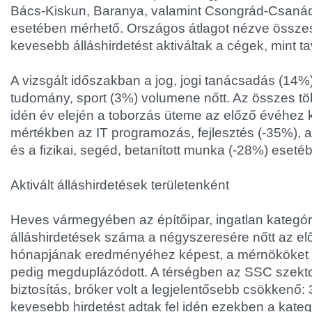
Bács-Kiskun, Baranya, valamint Csongrád-Csan
esetében mérhető. Országos átlagot nézve össze
kevesebb álláshirdetést aktiváltak a cégek, mint ta
A vizsgált időszakban a jog, jogi tanácsadás (14%)
tudomány, sport (3%) volumene nőtt. Az összes töb
idén év elején a toborzás üteme az előző évéhez 
mértékben az IT programozás, fejlesztés (-35%), 
és a fizikai, segéd, betanított munka (-28%) eseté
Aktivált álláshirdetések területenként
Heves vármegyében az építőipar, ingatlan kategór
álláshirdetések száma a négyszeresére nőtt az el
hónapjának eredményéhez képest, a mérnököket 
pedig megduplázódott. A térségben az SSC szektor
biztosítás, bróker volt a legjelentősebb csökkenő:
kevesebb hirdetést adtak fel idén ezekben a kate