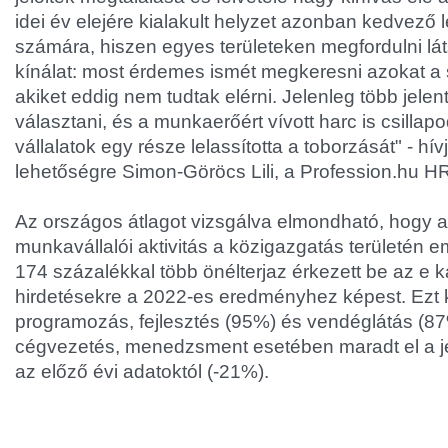
idei év elejére kialakult helyzet azonban kedvező
számára, hiszen egyes területeken megfordulni láts
kínálat: most érdemes ismét megkeresni azokat a
akiket eddig nem tudtak elérni. Jelenleg több jelen
választani, és a munkaerőért vívott harc is csillapo
vállalatok egy része lelassította a toborzását" - hívj
lehetőségre Simon-Göröcs Lili, a Profession.hu HR
Az országos átlagot vizsgálva elmondható, hogy a
munkavállalói aktivitás a közigazgatás területén e
174 százalékkal több önélterjaz érkezett be az e k
hirdetésekre a 2022-es eredményhez képest. Ezt k
programozás, fejlesztés (95%) és vendéglátás (8
cégvezetés, menedzsment esetében maradt el a 
az előző évi adatoktól (-21%).