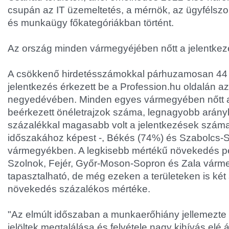
csupán az IT üzemeltetés, a mérnök, az ügyfélszol
és munkaügy főkategóriákban történt.
Az ország minden vármegyéjében nőtt a jelentke
A csökkenő hirdetésszámokkal párhuzamosan 44 
jelentkezés érkezett be a Profession.hu oldalán az
negyedévében. Minden egyes vármegyében nőtt a
beérkezett önéletrajzok száma, legnagyobb arányb
százalékkal magasabb volt a jelentkezések szám
időszakához képest -, Békés (74%) és Szabolcs-
vármegyékben. A legkisebb mértékű növekedés p
Szolnok, Fejér, Győr-Moson-Sopron és Zala vár
tapasztalható, de még ezeken a területeken is ké
növekedés százalékos mértéke.
"Az elmúlt időszaban a munkaerőhiány jellemezte a
jelöltek megtalálása és felvétele nagy kihívás elé á