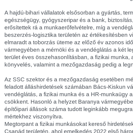
A hajdú-bihari vállalatok elsősorban a gyártás, ter
egészségügy, gyógyszeripar és a bank, biztosítás
erősítettek rá a munkaerőfelvételre, míg a vendéglá
beszerzés-logisztika területén az értékesítésben v
elmaradt a toborzás üteme az előző év azonos id
vármegyében a mérnöki és a vendéglátás a két l
terület éves összehasonlításban, a fizikai munka,
könyvelés, valamint a mezőgazdaság pedig a le
Az SSC szektor és a mezőgazdaság esetében mé
feladott álláshirdetések számában Bács-Kiskun 
vendéglátás, a fizikai munka és a HR-munkaügy 
csökkent. Hasonló a helyzet Baranya vármegyébe
építőipari állások száma tudott leginkább megugra
mértekhez viszonyítva.
Megtorpant a fizikai munkásokat kereső hirdetés
Csanád területén, ahol emelkedés 2022 első hár