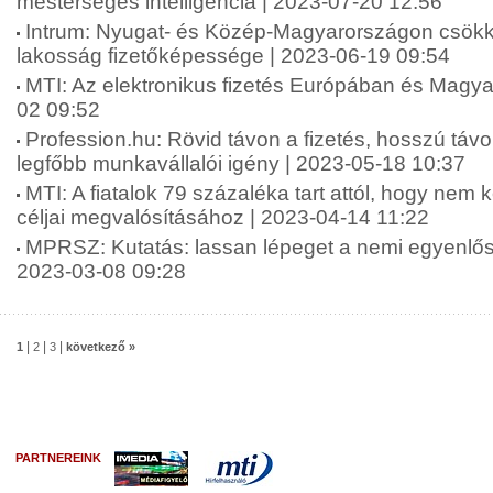
mesterséges intelligencia | 2023-07-20 12:56
Intrum: Nyugat- és Közép-Magyarországon csökk
lakosság fizetőképessége | 2023-06-19 09:54
MTI: Az elektronikus fizetés Európában és Magy
02 09:52
Profession.hu: Rövid távon a fizetés, hosszú táv
legfőbb munkavállalói igény | 2023-05-18 10:37
MTI: A fiatalok 79 százaléka tart attól, hogy nem 
céljai megvalósításához | 2023-04-14 11:22
MPRSZ: Kutatás: lassan lépeget a nemi egyenlősé
2023-03-08 09:28
|
|
|
1
2
3
következő »
PARTNEREINK