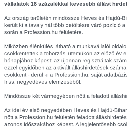
vállalatok 18 százalékkal kevesebb állást hirde
Az ország területén mindössze Heves és Hajdú-
került ki a tavalyinál több betöltésre váró pozíció
során a Profession.hu felületére.
Miközben élénkülés látható a munkavállalói oldalon
csökkentettek a toborzási ütemükön az előző év 
hónapjához képest: az újonnan regisztráltak szám
ezzel egyidőben az aktivált álláshirdetések száma
csökkent - derül ki a Profession.hu, saját adatbázis
friss, negyedéves elemzéséből.
Mindössze két vármegyében nőtt a feladott állásh
Az idei év első negyedében Heves és Hajdú-Bihar
nőtt a Profession.hu felületén feladott álláshirde
azonos időszakához képest. A legjelentősebb cs