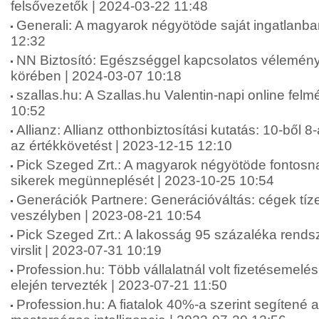
felsővezetők | 2024-03-22 11:48
Generali: A magyarok négyötöde saját ingatlanba
12:32
NN Biztosító: Egészséggel kapcsolatos vélemén
körében | 2024-03-07 10:18
szallas.hu: A Szallas.hu Valentin-napi online fel
10:52
Allianz: Allianz otthonbiztosítási kutatás: 10-ből 8
az értékkövetést | 2023-12-15 12:10
Pick Szeged Zrt.: A magyarok négyötöde fontosna
sikerek megünneplését | 2023-10-25 10:54
Generációk Partnere: Generációváltás: cégek tíze
veszélyben | 2023-08-21 10:54
Pick Szeged Zrt.: A lakosság 95 százaléka rends
virslit | 2023-07-31 10:19
Profession.hu: Több vállalatnál volt fizetésemelé
elején tervezték | 2023-07-21 11:50
Profession.hu: A fiatalok 40%-a szerint segítené 