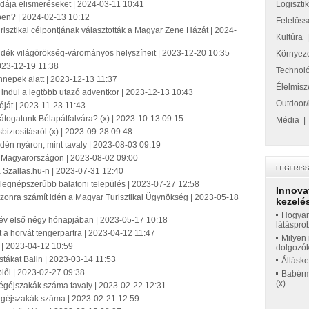
odája elismeréseket | 2024-03-11 10:41
Logiszti
ben? | 2024-02-13 10:12
Felelőss
isztikai célpontjának választották a Magyar Zene Házát | 2024-
Kultúra
elvidék világörökség-várományos helyszíneit | 2023-12-20 10:35
Környez
23-12-19 11:38
Technol
nnepek alatt | 2023-12-13 11:37
Élelmisz
indul a legtöbb utazó adventkor | 2023-12-13 10:43
Outdoor/
óját | 2023-11-23 11:43
látogatunk Bélapátfalvára? (x) | 2023-10-13 09:15
Média
iztosításról (x) | 2023-09-28 09:48
idén nyáron, mint tavaly | 2023-08-03 09:19
us Magyarországon | 2023-08-02 09:00
 a Szallas.hu-n | 2023-07-31 12:40
a legnépszerűbb balatoni település | 2023-07-27 12:58
Innova
zezonra számít idén a Magyar Turisztikai Ügynökség | 2023-05-18
kezelés
Hogyan
 év első négy hónapjában | 2023-05-17 10:18
látáspro
at a horvát tengerpartra | 2023-04-12 11:47
Milyen 
n | 2023-04-12 10:59
dolgozó
istákat Balin | 2023-03-14 11:53
Állásk
plői | 2023-02-27 09:38
Babérme
(x)
dégéjszakák száma tavaly | 2023-02-22 12:31
égéjszakák száma | 2023-02-21 12:59