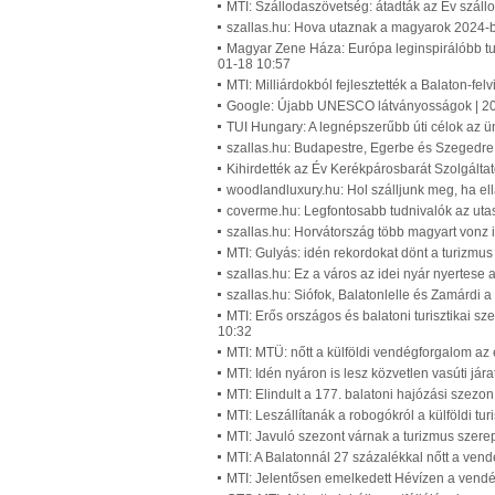
MTI: Szállodaszövetség: átadták az Év száll
szallas.hu: Hova utaznak a magyarok 2024-
Magyar Zene Háza: Európa leginspirálóbb tur
01-18 10:57
MTI: Milliárdokból fejlesztették a Balaton-f
Google: Újabb UNESCO látványosságok | 20
TUI Hungary: A legnépszerűbb úti célok az ü
szallas.hu: Budapestre, Egerbe és Szegedre 
Kihirdették az Év Kerékpárosbarát Szolgáltat
woodlandluxury.hu: Hol szálljunk meg, ha el
coverme.hu: Legfontosabb tudnivalók az utasb
szallas.hu: Horvátország több magyart vonz 
MTI: Gulyás: idén rekordokat dönt a turizm
szallas.hu: Ez a város az idei nyár nyertese
szallas.hu: Siófok, Balatonlelle és Zamárdi 
MTI: Erős országos és balatoni turisztikai s
10:32
MTI: MTÜ: nőtt a külföldi vendégforgalom az
MTI: Idén nyáron is lesz közvetlen vasúti jár
MTI: Elindult a 177. balatoni hajózási szezo
MTI: Leszállítanák a robogókról a külföldi tur
MTI: Javuló szezont várnak a turizmus szere
MTI: A Balatonnál 27 százalékkal nőtt a ven
MTI: Jelentősen emelkedett Hévízen a vend