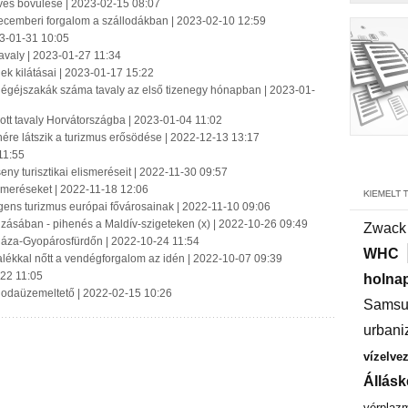
rves bővülése | 2023-02-15 08:07
decemberi forgalom a szállodákban | 2023-02-10 12:59
023-01-31 10:05
 tavaly | 2023-01-27 11:34
ek kilátásai | 2023-01-17 15:22
égéjszakák száma tavaly az első tizenegy hónapban | 2023-01-
tt tavaly Horvátországba | 2023-01-04 11:02
re látszik a turizmus erősödése | 2022-12-13 13:17
11:55
ny turisztikai elismeréseit | 2022-11-30 09:57
smeréseket | 2022-11-18 12:06
lligens turizmus európai fővárosainak | 2022-11-10 09:06
zásában - pihenés a Maldív-szigeteken (x) | 2022-10-26 09:49
Zwack
osháza-Gyopárosfürdőn | 2022-10-24 11:54
WHC
alékkal nőtt a vendégforgalom az idén | 2022-10-07 09:39
-22 11:05
holnap
állodaüzemeltető | 2022-02-15 10:26
Samsu
urbani
vízelve
Állásk
vérplaz