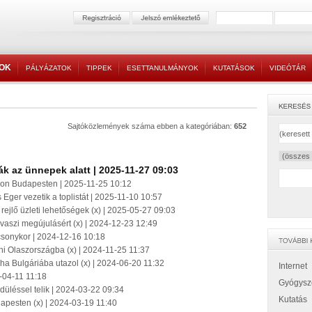
TOK
PÁLYÁZATOK
TIPPEK
ESETTANULMÁNYOK
KUTATÁSOK
VIDEÓTÁR
Sajtóközlemények száma ebben a kategóriában:
652
ák az ünnepek alatt | 2025-11-27 09:03
zon Budapesten | 2025-11-25 10:12
 Eger vezetik a toplistát | 2025-11-10 10:57
rejlő üzleti lehetőségek (x) | 2025-05-27 09:03
avaszi megújulásért (x) | 2024-12-23 12:49
csonykor | 2024-12-16 10:18
ni Olaszországba (x) | 2024-11-25 11:37
ha Bulgáriába utazol (x) | 2024-06-20 11:32
Internet
4-04-11 11:18
Gyógysz
düléssel telik | 2024-03-22 09:34
Kutatás
apesten (x) | 2024-03-19 11:40