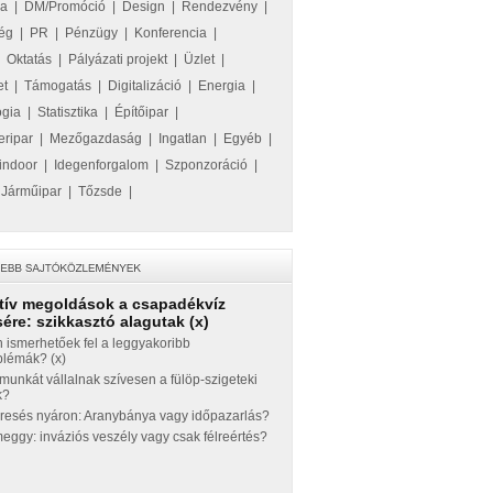
ka
|
DM/Promóció
|
Design
|
Rendezvény
|
ég
|
PR
|
Pénzügy
|
Konferencia
|
|
Oktatás
|
Pályázati projekt
|
Üzlet
|
et
|
Támogatás
|
Digitalizáció
|
Energia
|
ógia
|
Statisztika
|
Építőipar
|
eripar
|
Mezőgazdaság
|
Ingatlan
|
Egyéb
|
indoor
|
Idegenforgalom
|
Szponzoráció
|
|
Járműipar
|
Tőzsde
|
tív megoldások a csapadékvíz
ére: szikkasztó alagutak (x)
 ismerhetőek fel a leggyakoribb
blémák? (x)
munkát vállalnak szívesen a fülöp-szigeteki
k?
eresés nyáron: Aranybánya vagy időpazarlás?
ggy: inváziós veszély vagy csak félreértés?