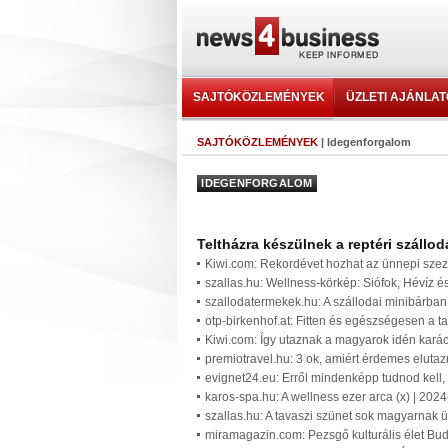
SAJTÓKÖZLEMÉNYEK
ÜZLETI AJÁNLA
SAJTÓKÖZLEMÉNYEK
| Idegenforgalom
IDEGENFORGALOM
Teltházra készülnek a reptéri szállod
Kiwi.com: Rekordévet hozhat az ünnepi sze
szallas.hu: Wellness-körkép: Siófok, Hévíz és
szallodatermekek.hu: A szállodai minibárban 
otp-birkenhof.at: Fitten és egészségesen a t
Kiwi.com: Így utaznak a magyarok idén kará
premiotravel.hu: 3 ok, amiért érdemes elutaz
evignet24.eu: Erről mindenképp tudnod kell, 
karos-spa.hu: A wellness ezer arca (x) | 202
szallas.hu: A tavaszi szünet sok magyarnak ü
miramagazin.com: Pezsgő kulturális élet Bud