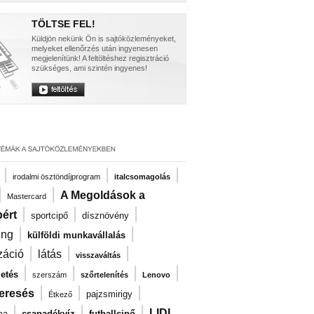
TÖLTSE FEL!
Küldjön nekünk Ön is sajtóközleményeket,
melyeket ellenőrzés után ingyenesen
megjelenítünk! A feltöltéshez regisztráció
szükséges, ami szintén ingyenes!
|
|
|
irodalmi ösztöndíjprogram
italcsomagolás
|
|
A Megoldások a
Mastercard
|
|
|
ért
sportcipő
dísznövény
|
|
ng
külföldi munkavállalás
|
|
|
záció
látás
visszaváltás
|
|
|
|
zetés
szerszám
szőrtelenítés
Lenovo
|
|
|
eresés
pajzsmirigy
Étkező
|
|
|
LIDL
ma
csapadékvíz
futballcipő