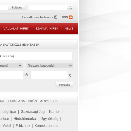
VÁLLALATI HÍREK
SZAKMAI HÍREK
NEWS
-tól
-ig
|
Légi ipar
|
Gazdasági Jog
|
Karrier
|
eripar
|
Hirdető/márka
|
Ügynökség
|
|
Mobil
|
E-biznisz
|
Kereskedelem
|