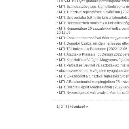
OTS-MTI: A Hyatt globális portfóliójának sze
MTI: Szállodaszövetség: kiemelkedő volt a 
MTI: Turisztikai fejlesztések Kiskőrösön | 2
MTI: Szlovéniába 5,9 millió turista látogatott
MTI: Decemberben romlottak a turisztikai cég
MTI: Romániában 16 százalékkal nőtt a vend
10 12:59
MTI: Csaknem harmadával több magyar utazo
MTI: Dömötör Csaba: minden nehézség ellené
MTI: Téli turizmus a Balatonon | 2022-12-06 
MTI: Átadták a Klasszis TopDesign 2022 verse
MTI: Kiosztották a Virágos Magyarország eli
MTI: Páfoszt és Sevillát választották az inte
utazasszervezo.hu: A végtelen nyugalom von
MTI: Elkezdődött a turisztikai fejlesztés Or
MTI: A Balatontourist kempingjeiben 28 száz
MTI: Úszófalu épült Abádszalókon | 2022-02
MTI: Nyereségessé vált tavaly a Marriott sz
|
|
|
1
2
3
következő »