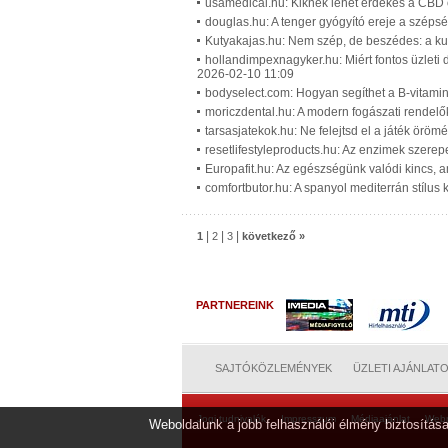
usamedical.hu: Kiknek lehet érdekes a CBD o
douglas.hu: A tenger gyógyító ereje a széps
Kutyakajas.hu: Nem szép, de beszédes: a kut
hollandimpexnagyker.hu: Miért fontos üzleti 
2026-02-10 11:09
bodyselect.com: Hogyan segíthet a B-vitami
moriczdental.hu: A modern fogászati rendel
tarsasjatekok.hu: Ne felejtsd el a játék örömé
resetlifestyleproducts.hu: Az enzimek szerep
Europafit.hu: Az egészségünk valódi kincs, am
comfortbutor.hu: A spanyol mediterrán stílus
|
|
|
1
2
3
következő »
PARTNEREINK
SAJTÓKÖZLEMÉNYEK
ÜZLETI AJÁNLAT
Jogi tudnivalók
Impresszum
Médiaajánlat
Web
Weboldalunk a jobb felhasználói élmény biztosítása