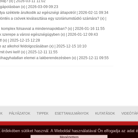
laj? (x) | 2026-03-11 11:02
égápolásban (x) | 2026-03-09 09:23
ya széklete árulkodik az egészségi állapotról | 2026-02-11 09:34
döntés a csövek kiválasztása egy szoláriumstúdió számára? (x) |
n komplex folsavval a mindennapokban? (x) | 2026-01-16 11:55
ők szerepe a városi egészségügyben (x) | 2026-01-12 09:43
t! (x) | 2025-12-15 12:28
e az alkohol feldolgozásában (x) | 2025-12-15 10:10
it óvni kell! (x) | 2025-12-11 11:55
 kihagyhatatlan elemei a lakberendezésben (x) | 2025-12-11 09:55
OK
PÁLYÁZATOK
TIPPEK
ESETTANULMÁNYOK
KUTATÁSOK
VIDEÓTÁ
mester
 érdekében sütiket használ. A Weboldal használatával Ön elfogadja az adat é