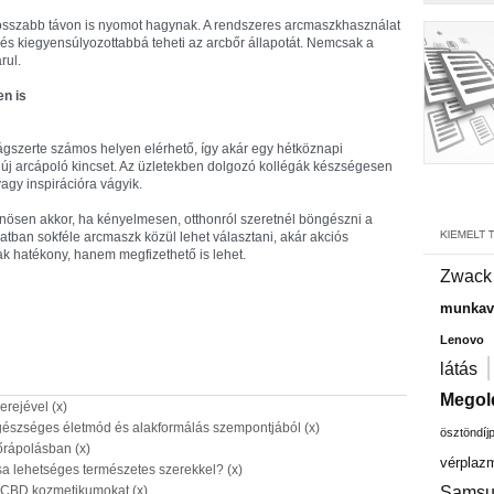
hosszabb távon is nyomot hagynak. A rendszeres arcmaszkhasználat
, és kiegyensúlyozottabbá teheti az arcbőr állapotát. Nemcsak a
rul.
n is
gszerte számos helyen elérhető, így akár egy hétköznapi
 új arcápoló kincset. Az üzletekben dolgozó kollégák készségesen
agy inspirációra vágyik.
önösen akkor, ha kényelmesen, otthonról szeretnél böngészni a
atban sokféle arcmaszk közül lehet választani, akár akciós
ak hatékony, hanem megfizethető is lehet.
Zwack
munkavá
Lenovo
látás
Megol
rejével (x)
egészséges életmód és alakformálás szempontjából (x)
ösztöndíj
bőrápolásban (x)
vérplaz
a lehetséges természetes szerekkel? (x)
a CBD kozmetikumokat (x)
Samsu