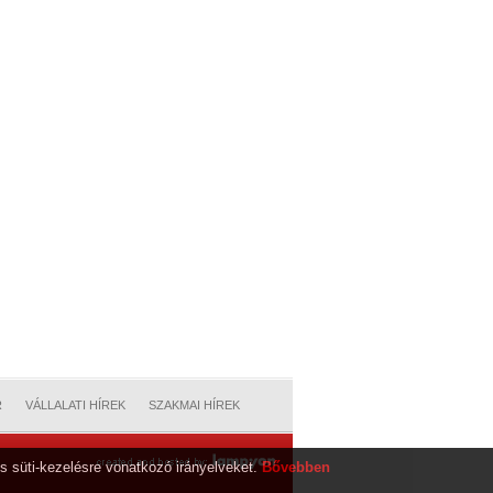
R
VÁLLALATI HÍREK
SZAKMAI HÍREK
s süti-kezelésre vonatkozó irányelveket.
Bővebben