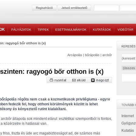
TOK
PÁLYÁZATOK
TIPPEK
ESETTANULMÁNYOK
KUTATÁSOK
VIDEÓTÁR
en: ragyogó bőr otthon is (x)
Arcápolás
|
bőrápolás
|
arcbőr
szinten: ragyogó bőr otthon is (x)
bőrápolás régóta nem csak a kozmetikusok privilégiuma - egyre
bben fedezik fel, hogy otthoni körülmények között is lehet
tékony és kényeztető rutint kialakítani.
Internet
 arcbőr állapota sok mindent elárul: esztétikai szempontból is fontos,
Gyógysz
 a közérzetre is hatással van.
Kutatás
y friss, tiszta és üde arc magabiztosságot ad, de számos más