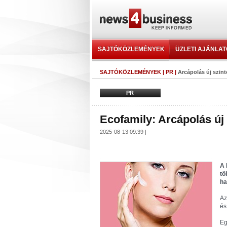
SAJTÓKÖZLEMÉNYEK
ÜZLETI AJÁNLA
SAJTÓKÖZLEMÉNYEK
|
PR
|
Arcápolás új szint
PR
Ecofamily: Arcápolás új 
2025-08-13 09:39 |
A 
tö
ha
Az
és
Eg