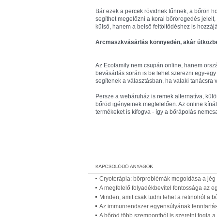
Bár ezek a percek rövidnek tűnnek, a bőrön 
segíthet megelőzni a korai bőröregedés jeleit
külső, hanem a belső feltöltődéshez is hozzájá
Arcmaszkvásárlás könnyedén, akár útközbe
Az Ecofamily nem csupán online, hanem orszá
bevásárlás során is be lehet szerezni egy-egy
segítenek a választásban, ha valaki tanácsra v
Persze a webáruház is remek alternatíva, kül
bőröd igényeinek megfelelően. Az online kínál
termékeket is kifogva - így a bőrápolás nemcs
Cryoterápia: bőrproblémák megoldása a jég e
A megfelelő folyadékbevitel fontossága az 
Minden, amit csak tudni lehet a retinolról a 
Az immunrendszer egyensúlyának fenntartás
A bőröd több szempontból is szeretni fogja 