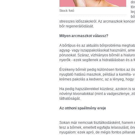
do
tó
Stock fotó
le
bő
stresszes időszakokról. Az arcmaszkok koncen
bőr regenerálódását.
Milyen arcmaszkot válassz?
A bőrtípus és az aktuális bőrprobléma meghat
agyag- vagy iszappakolásokat használni, amely
pórusokat. Száraz, vízhiányos bőrnél a hialur
nyerők - ezek segítenek a hidratálásban és a 
Érzékeny bőrnél pedig különösen fontos az ös
nyugtató hatású maszkok, például a kamilla- va
krémes pakolás a kedvenc, az a lényeg, hogy il
Ha pedig hajszálerekkel küzdesz, azokon is se
növényi kivonatokkal (mint a vadgesztenye, zö
láthatóságát.
Az otthoni spaélmény ereje
Sokan már nemcsak tisztálkodásként, hanem ri
tesz a bőrnek, emellett egyfajta lelassulást, 
nyugalom: ezek apró, de mégis fontos pillanat