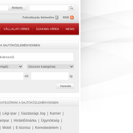
VÁLLALATI HÍREK
SZAKMAI HÍREK
NEWS
-tól
-ig
|
Légi ipar
|
Gazdasági Jog
|
Karrier
|
eripar
|
Hirdető/márka
|
Ügynökség
|
|
Mobil
|
E-biznisz
|
Kereskedelem
|