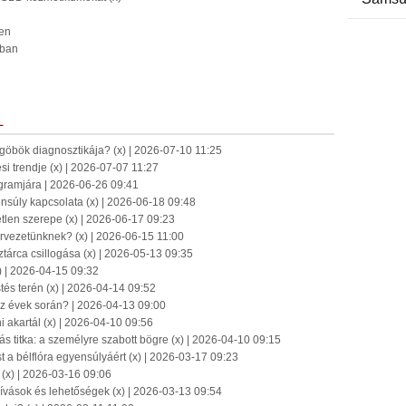
len
ában
L
-göbök diagnosztikája? (x) | 2026-07-10 11:25
ési trendje (x) | 2026-07-07 11:27
ogramjára | 2026-06-26 09:41
ensúly kapcsolata (x) | 2026-06-18 09:48
len szerepe (x) | 2026-06-17 09:23
rvezetünknek? (x) | 2026-06-15 11:00
tárca csillogása (x) | 2026-05-13 09:35
) | 2026-04-15 09:32
tés terén (x) | 2026-04-14 09:52
az évek során? | 2026-04-13 09:00
i akartál (x) | 2026-04-10 09:56
s titka: a személyre szabott bögre (x) | 2026-04-10 09:15
 a bélflóra egyensúlyáért (x) | 2026-03-17 09:23
? (x) | 2026-03-16 09:06
ívások és lehetőségek (x) | 2026-03-13 09:54