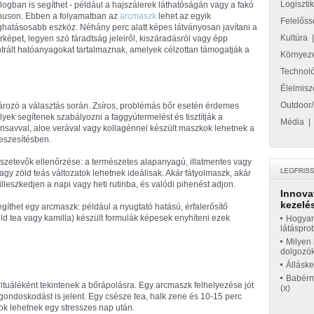
Logiszti
logban is segíthet - például a hajszálerek láthatóságán vagy a fakó
nuson. Ebben a folyamatban az
arcmaszk
lehet az egyik
Felelőss
ghatásosabb eszköz. Néhány perc alatt képes látványosan javítani a
Kultúra
rképet, legyen szó fáradtság jeleiről, kiszáradásról vagy épp
trált hatóanyagokat tartalmaznak, amelyek célzottan támogatják a
Környez
Technol
Élelmisz
Outdoor/
ározó a választás során. Zsíros, problémás bőr esetén érdemes
ek segítenek szabályozni a faggyútermelést és tisztítják a
Média
onsavval, aloe verával vagy kollagénnel készült maszkok lehetnek a
feszesítésben.
szetevők ellenőrzése: a természetes alapanyagú, illatmentes vagy
gy zöld teás változatok lehetnek ideálisak. Akár fátyolmaszk, akár
leszkedjen a napi vagy heti rutinba, és valódi pihenést adjon.
Innova
kezelés
gíthet egy arcmaszk: például a nyugtató hatású, érfalerősítő
ld tea vagy kamilla) készült formulák képesek enyhíteni ezek
Hogyan
látáspro
Milyen 
dolgozó
Állásk
Babérme
tuáléként tekintenek a bőrápolásra. Egy arcmaszk felhelyezése jót
(x)
öngondoskodást is jelent. Egy csésze tea, halk zene és 10-15 perc
ok lehetnek egy stresszes nap után.