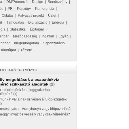
ka
|
DM/Promóció
|
Design
|
Rendezvény
|
ég
|
PR
|
Pénzügy
|
Konferencia
|
|
Oktatás
|
Pályázati projekt
|
Üzlet
|
et
|
Támogatás
|
Digitalizáció
|
Energia
|
ógia
|
Statisztika
|
Építőipar
|
eripar
|
Mezőgazdaság
|
Ingatlan
|
Egyéb
|
indoor
|
Idegenforgalom
|
Szponzoráció
|
|
Járműipar
|
Tőzsde
|
tív megoldások a csapadékvíz
ére: szikkasztó alagutak (x)
 ismerhetőek fel a leggyakoribb
blémák? (x)
munkát vállalnak szívesen a fülöp-szigeteki
k?
eresés nyáron: Aranybánya vagy időpazarlás?
ggy: inváziós veszély vagy csak félreértés?