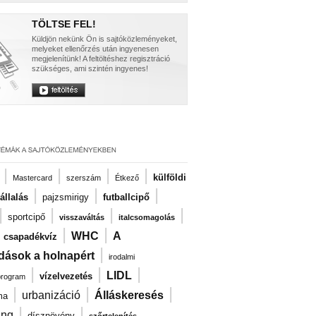
TÖLTSE FEL!
Küldjön nekünk Ön is sajtóközleményeket,
melyeket ellenőrzés után ingyenesen
megjelenítünk! A feltöltéshez regisztráció
szükséges, ami szintén ingyenes!
|
|
|
|
külföldi
Mastercard
szerszám
Étkező
|
|
|
llalás
pajzsmirigy
futballcipő
|
|
|
|
sportcipő
visszaváltás
italcsomagolás
|
|
|
WHC
A
csapadékvíz
|
dások a holnapért
irodalmi
|
|
|
LIDL
vízelvezetés
program
|
|
|
urbanizáció
Álláskeresés
ma
|
|
ng
dísznövény