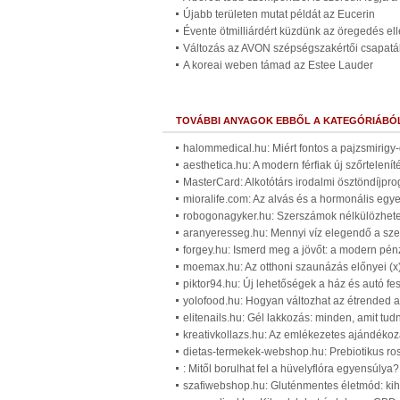
Újabb területen mutat példát az Eucerin
Évente ötmilliárdért küzdünk az öregedés el
Változás az AVON szépségszakértői csapat
A koreai weben támad az Estee Lauder
TOVÁBBI ANYAGOK EBBŐL A KATEGÓRIÁBÓ
halommedical.hu: Miért fontos a pajzsmirigy
aesthetica.hu: A modern férfiak új szőrtelenít
MasterCard: Alkotótárs irodalmi ösztöndíjpr
mioralife.com: Az alvás és a hormonális egy
robogonagyker.hu: Szerszámok nélkülözhetet
aranyeresseg.hu: Mennyi víz elegendő a sze
forgey.hu: Ismerd meg a jövőt: a modern pénz
moemax.hu: Az otthoni szaunázás előnyei (x
piktor94.hu: Új lehetőségek a ház és autó fes
yolofood.hu: Hogyan változhat az étrended 
elitenails.hu: Gél lakkozás: minden, amit tudn
kreativkollazs.hu: Az emlékezetes ajándékozá
dietas-termekek-webshop.hu: Prebiotikus rost
: Mitől borulhat fel a hüvelyflóra egyensúlya
szafiwebshop.hu: Gluténmentes életmód: kih