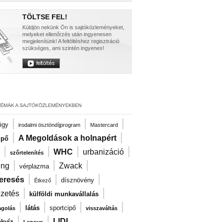
TÖLTSE FEL!
Küldjön nekünk Ön is sajtóközleményeket,
melyeket ellenőrzés után ingyenesen
megjelenítünk! A feltöltéshez regisztráció
szükséges, ami szintén ingyenes!
|
|
|
igy
irodalmi ösztöndíjprogram
Mastercard
|
|
A Megoldások a holnapért
ipő
|
|
|
|
WHC
urbanizáció
szőrtelenítés
|
|
|
ng
Zwack
vérplazma
|
|
|
eresés
dísznövény
Étkező
|
|
ezetés
külföldi munkavállalás
|
|
|
|
látás
sportcipő
agolás
visszaváltás
|
|
LIDL
kvíz