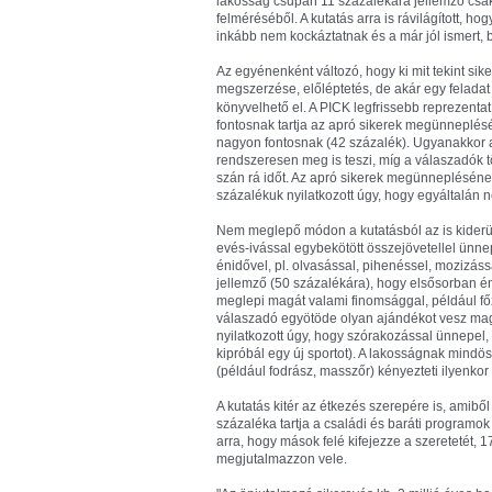
lakosság csupán 11 százalékára jellemző csak 
felméréséből. A kutatás arra is rávilágított, 
inkább nem kockáztatnak és a már jól ismert, b
Az egyénenként változó, hogy ki mit tekint sik
megszerzése, előléptetés, de akár egy feladat 
könyvelhető el. A PICK legfrissebb reprezenta
fontosnak tartja az apró sikerek megünneplés
nagyon fontosnak (42 százalék). Ugyanakkor 
rendszeresen meg is teszi, míg a válaszadók 
szán rá időt. Az apró sikerek megünnepléséne
százalékuk nyilatkozott úgy, hogy egyáltalán ne
Nem meglepő módon a kutatásból az is kiderül
evés-ivással egybekötött összejövetellel ünn
énidővel, pl. olvasással, pihenéssel, mozizáss
jellemző (50 százalékára), hogy elsősorban é
meglepi magát valami finomsággal, például főz
válaszadó egyötöde olyan ajándékot vesz magá
nyilatkozott úgy, hogy szórakozással ünnepel,
kipróbál egy új sportot). A lakosságnak mindö
(például fodrász, masszőr) kényezteti ilyenkor
A kutatás kitér az étkezés szerepére is, amibő
százaléka tartja a családi és baráti programo
arra, hogy mások felé kifejezze a szeretetét, 
megjutalmazzon vele.