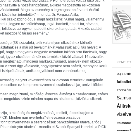
agyományokra vezethető vissza. A Homo erectus volt az első ősünk,
t) hazavitte a hozzátartozóinak, akikkel megosztotta és közösen
közös lakomát. Maga az esemény a legmagasabb érzelmi értékű
özös tort jelentették" - mondta Dr. Forgács Attila,
nikai szakpszichológus, majd hozzátette: "A mai napig, valamennyi
ul, legyen az születésnap, lagzi, bankett, halotti tor, névnap,
 felidézve az egykori paleolit sikerek hangulatát. A közös családi
ket mozgósító társas esemény."
többsége (38 százalék), akik valamilyen étkezéshez köthető
atnak és a már jól bevált márkát választják az újítás helyett. A
epő, hogy a magyarok negyede azonban inkább arra törekszik, hogy
t, így az olcsóbb márkák és termékek közül választ. 16 százalék
n megbízható, minőségi márkákat vásárol, amelyek nem okoztak
ka viszont úgy vélekedik, hogy ilyenkor nem számít, mennyibe kerül
t is kipróbálnak, amiket egyébként nem vennének meg.
pajzsmir
gazdasági helyzet következtében az olcsóbb termékek, kategóriák
futballc
 sok esetben ez kompromisszummal, csalódással jár, amivel többet
szerszám
tosan megbízható, minőségi étkezési élményt a családoknak, széles
Samsu
os megoldás szinte minden napra és alkalomra, köztük a sikerek
Állásk
sztja, a minőség és megbízhatóság mellett, többet kapjon a
vízelv
 "PICK. Minden nap nyerhetsz" elnevezésű országos
rintot nyerhetnek a szerencsések bankszámlára utalva, a fődíj
italcsom
 OTP bankkártyán átadva" - mondta el Szabó-Spanyol Henriett, a PICK
csapadé