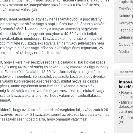
igazán, hogy megünnepli hétköznapi sikereit - derült ki a PICK friss
Logiszti
hogy akik számára az ünnepléshez hozzátartozik a közös étkezés,
Felelőss
evált márkát választják.
Kultúra
ernek, lehet például jó jegy egy nehéz tantárgyból, a jogosítvány
Környez
eredményes lezárása vagy a napi kitűzött táv lefutása is sikerként
1
tív felméréséből
kiderül, hogy a magyar lakosság négyötöde
Technol
ét, ezek közül a legnagyobb arányban a 40-59 évesek tartják
Élelmisz
a gyakorlatban mindössze 11 százalékról mondható el, hogy ezt
több mint fele (53 százalék) egyáltalán nem vagy jellemzően nem
Outdoor/
k hiánya a 60 éves vagy idősebb lakosságot érinti leginkább, 25
Média
m jellemző rá, hogy erre fordítson időt.
t, hogy sikereinket legszívesebben a családdal, barátokkal közös,
epeljük meg (48% százalék) és sokan (38%) válaszoltak úgy is, hogy
al. Ezen belül a fiatalabb, 18-39 éves korosztályra a leginkább
nidővel ünnepelnek. 35 százalék válaszolta közülük, hogy ilyenkor
 valami különlegeset. A reprezentatív mintát nézve az összes
Innova
nak, amire egyébként nem feltétlenül költene, 9 százalék
kezelés
 míg 6 százalék valamilyen élményen vesz részt (pl. elutazik vagy
Hogyan
ssze az 5 százalékára jellemző, hogy valamilyen szolgáltatással
látáspro
 magát.
Milyen 
dolgozó
l kiderül, hogy az alapvető emberi szükségleten túl, a válaszadók 26
Állásk
k szerves részének. 21 százalék szerint az étkezés kiválóan alkalmas
Babérme
17 százalék szerint pedig arra, hogy önmagát vagy mást
(x)