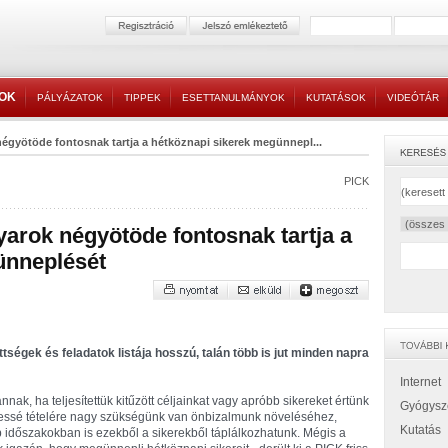
TOK
PÁLYÁZATOK
TIPPEK
ESETTANULMÁNYOK
KUTATÁSOK
VIDEÓTÁR
égyötöde fontosnak tartja a hétköznapi sikerek megünnepl...
PICK
yarok négyötöde fontosnak tartja a
ünneplését
ttségek és feladatok listája hosszú, talán több is jut minden napra
Internet
annak, ha teljesítettük kitűzött céljainkat vagy apróbb sikereket értünk
Gyógysz
essé tételére nagy szükségünk van önbizalmunk növeléséhez,
Kutatás
időszakokban is ezekből a sikerekből táplálkozhatunk. Mégis a