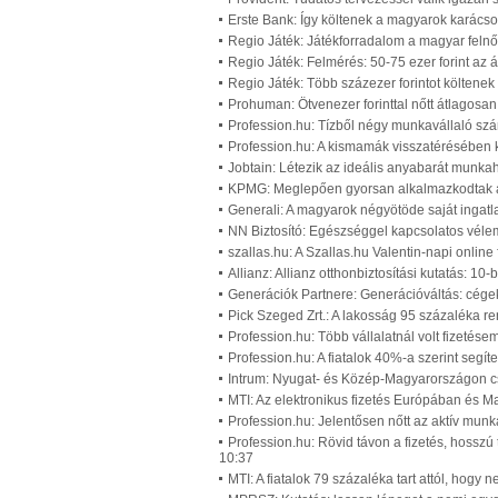
Erste Bank: Így költenek a magyarok karácso
Regio Játék: Játékforradalom a magyar felnő
Regio Játék: Felmérés: 50-75 ezer forint az 
Regio Játék: Több százezer forintot költenek
Prohuman: Ötvenezer forinttal nőtt átlagosan
Profession.hu: Tízből négy munkavállaló szá
Profession.hu: A kismamák visszatérésében 
Jobtain: Létezik az ideális anyabarát munk
KPMG: Meglepően gyorsan alkalmazkodtak a p
Generali: A magyarok négyötöde saját ingatl
NN Biztosító: Egészséggel kapcsolatos vél
szallas.hu: A Szallas.hu Valentin-napi onlin
Allianz: Allianz otthonbiztosítási kutatás: 10
Generációk Partnere: Generációváltás: cégek
Pick Szeged Zrt.: A lakosság 95 százaléka re
Profession.hu: Több vállalatnál volt fizetés
Profession.hu: A fiatalok 40%-a szerint segí
Intrum: Nyugat- és Közép-Magyarországon cs
MTI: Az elektronikus fizetés Európában és 
Profession.hu: Jelentősen nőtt az aktív mun
Profession.hu: Rövid távon a fizetés, hossz
10:37
MTI: A fiatalok 79 százaléka tart attól, hog