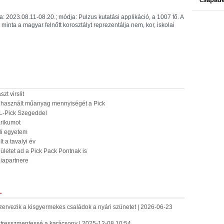
a: 2023.08.11-08.20.; módja: Pulzus kutatási applikáció, a 1007 fő. A
minta a magyar felnőtt korosztályt reprezentálja nem, kor, iskolai
t virslit
lhasznált műanyag mennyiségét a Pick
OL-Pick Szegeddel
arikumot
edi egyetem
t a tavalyi év
letet ad a Pick Pack Pontnak is
iapartnere
L
szervezik a kisgyermekes családok a nyári szünetet | 2026-06-23
 stresszmentessé a karácsony | 2025-12-08 10:54