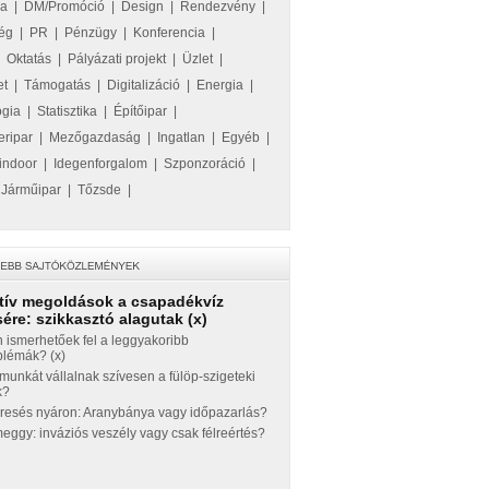
ka
|
DM/Promóció
|
Design
|
Rendezvény
|
ég
|
PR
|
Pénzügy
|
Konferencia
|
|
Oktatás
|
Pályázati projekt
|
Üzlet
|
et
|
Támogatás
|
Digitalizáció
|
Energia
|
ógia
|
Statisztika
|
Építőipar
|
eripar
|
Mezőgazdaság
|
Ingatlan
|
Egyéb
|
indoor
|
Idegenforgalom
|
Szponzoráció
|
|
Járműipar
|
Tőzsde
|
tív megoldások a csapadékvíz
ére: szikkasztó alagutak (x)
 ismerhetőek fel a leggyakoribb
blémák? (x)
munkát vállalnak szívesen a fülöp-szigeteki
k?
eresés nyáron: Aranybánya vagy időpazarlás?
ggy: inváziós veszély vagy csak félreértés?