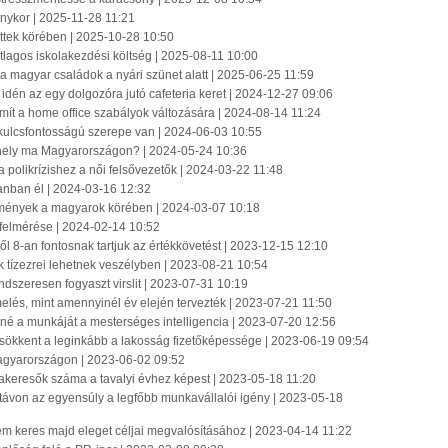
nykor | 2025-11-28 11:21
ttek körében | 2025-10-28 10:50
átlagos iskolakezdési költség | 2025-08-11 10:00
 a magyar családok a nyári szünet alatt | 2025-06-25 11:59
 idén az egy dolgozóra jutó cafeteria keret | 2024-12-27 09:06
mít a home office szabályok változására | 2024-08-14 11:24
kulcsfontosságú szerepe van | 2024-06-03 10:55
ahely ma Magyarországon? | 2024-05-24 10:36
olikrízishez a női felsővezetők | 2024-03-22 11:48
anban él | 2024-03-16 12:32
emények a magyarok körében | 2024-03-07 10:18
e felmérése | 2024-02-14 10:52
-ből 8-an fontosnak tartjuk az értékkövetést | 2023-12-15 12:10
 tízezrei lehetnek veszélyben | 2023-08-21 10:54
ndszeresen fogyaszt virslit | 2023-07-31 10:19
emelés, mint amennyinél év elején tervezték | 2023-07-21 11:50
tené a munkáját a mesterséges intelligencia | 2023-07-20 12:56
ökkent a leginkább a lakosság fizetőképessége | 2023-06-19 09:54
Magyarországon | 2023-06-02 09:52
kakeresők száma a tavalyi évhez képest | 2023-05-18 11:20
ú távon az egyensúly a legfőbb munkavállalói igény | 2023-05-18
y nem keres majd eleget céljai megvalósításához | 2023-04-14 11:22