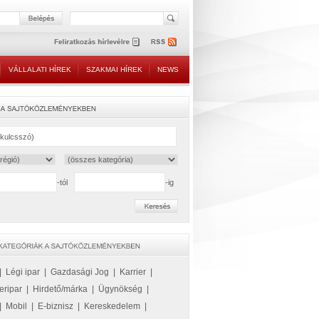
VÁLLALATI HÍREK
SZAKMAI HÍREK
NEWS
-tól
-ig
|
Légi ipar
|
Gazdasági Jog
|
Karrier
|
eripar
|
Hirdető/márka
|
Ügynökség
|
|
Mobil
|
E-biznisz
|
Kereskedelem
|