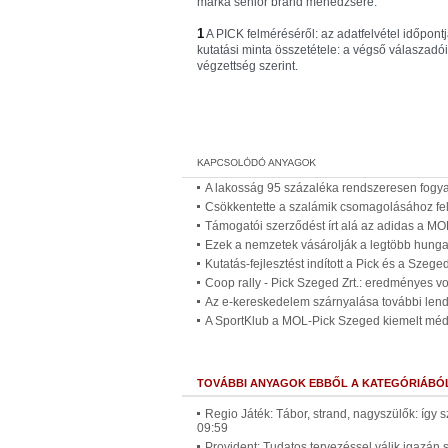
márka senior brand menedzsere.
1
A PICK felméréséről: az adatfelvétel időpontj
kutatási minta összetétele: a végső válaszadói 
végzettség szerint.
A lakosság 95 százaléka rendszeresen fogyasz
Csökkentette a szalámik csomagolásához fe
Támogatói szerződést írt alá az adidas a M
Ezek a nemzetek vásárolják a legtöbb hung
Kutatás-fejlesztést indított a Pick és a Szeg
Coop rally - Pick Szeged Zrt.: eredményes vol
Az e-kereskedelem szárnyalása további lendü
A SportKlub a MOL-Pick Szeged kiemelt méd
TOVÁBBI ANYAGOK EBBŐL A KATEGÓRIÁBÓ
Regio Játék: Tábor, strand, nagyszülők: így 
09:59
Provident: Tudatos tervezéssel válik igazán