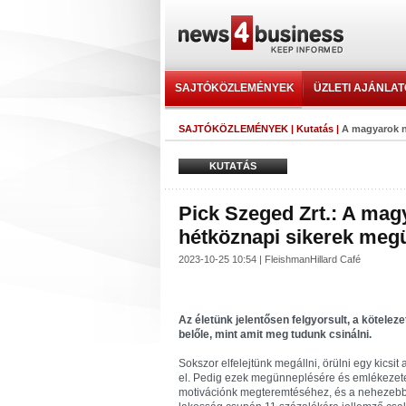
SAJTÓKÖZLEMÉNYEK
ÜZLETI AJÁNLA
SAJTÓKÖZLEMÉNYEK
|
Kutatás
|
A magyarok n
KUTATÁS
Pick Szeged Zrt.: A mag
hétköznapi sikerek meg
2023-10-25 10:54 | FleishmanHillard Café
Az életünk jelentősen felgyorsult, a köteleze
belőle, mint amit meg tudunk csinálni.
Sokszor elfelejtünk megállni, örülni egy kicsit 
el. Pedig ezek megünneplésére és emlékezet
motivációnk megteremtéséhez, és a nehezebb 