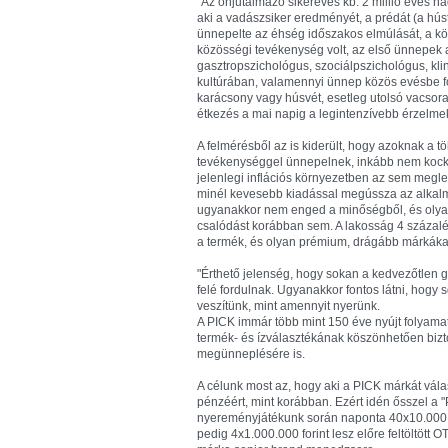
"Az önjutalmazó sikerevés kb. 2 millió éves h
aki a vadászsiker eredményét, a prédát (a hús
ünnepelte az éhség időszakos elmúlását, a 
közösségi tevékenység volt, az első ünnepek a k
gasztropszichológus, szociálpszichológus, kli
kultúrában, valamennyi ünnep közös evésbe ford
karácsony vagy húsvét, esetleg utolsó vacsora,
étkezés a mai napig a legintenzívebb érzelme
A felmérésből az is kiderült, hogy azoknak a 
tevékenységgel ünnepelnek, inkább nem kockázt
jelenlegi inflációs környezetben az sem megl
minél kevesebb kiadással megússza az alkalma
ugyanakkor nem enged a minőségből, és olya
csalódást korábban sem. A lakosság 4 százalé
a termék, és olyan prémium, drágább márkáka
"Érthető jelenség, hogy sokan a kedvezőtlen 
felé fordulnak. Ugyanakkor fontos látni, hogy
veszítünk, mint amennyit nyerünk.
A PICK immár több mint 150 éve nyújt folyama
termék- és ízválasztékának köszönhetően bizt
megünneplésére is.
A célunk most az, hogy aki a PICK márkát vála
pénzéért, mint korábban. Ezért idén ősszel a
nyereményjátékunk során naponta 40x10.000 fo
pedig 4x1.000.000 forint lesz előre feltöltött