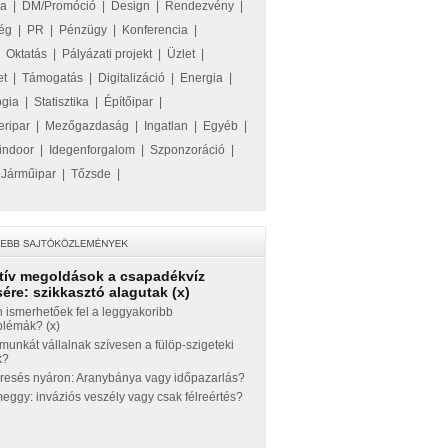
ka
|
DM/Promóció
|
Design
|
Rendezvény
|
ég
|
PR
|
Pénzügy
|
Konferencia
|
|
Oktatás
|
Pályázati projekt
|
Üzlet
|
et
|
Támogatás
|
Digitalizáció
|
Energia
|
ógia
|
Statisztika
|
Építőipar
|
eripar
|
Mezőgazdaság
|
Ingatlan
|
Egyéb
|
indoor
|
Idegenforgalom
|
Szponzoráció
|
|
Járműipar
|
Tőzsde
|
tív megoldások a csapadékvíz
ére: szikkasztó alagutak (x)
 ismerhetőek fel a leggyakoribb
blémák? (x)
munkát vállalnak szívesen a fülöp-szigeteki
k?
eresés nyáron: Aranybánya vagy időpazarlás?
ggy: inváziós veszély vagy csak félreértés?