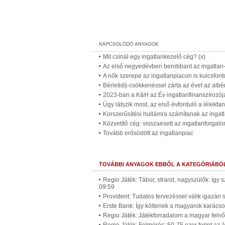
Mit csinál egy ingatlankezelő cég? (x)
Az első negyedévben berobbant az ingatlan-
A nők szerepe az ingatlanpiacon is kulcsfon
Bérletidíj-csökkenéssel zárta az évet az albé
2023-ban a K&H az Év ingatlanfinanszírozój
Úgy látszik most, az első évforduló a lélekta
Korszerűsítési hullámra számítanak az ingat
Közvetítő cég: visszaesett az ingatlanforga
Tovább erősödött az ingatlanpiac
TOVÁBBI ANYAGOK EBBŐL A KATEGÓRIÁBÓ
Regio Játék: Tábor, strand, nagyszülők: így 
09:59
Provident: Tudatos tervezéssel válik igazán
Erste Bank: Így költenek a magyarok karácso
Regio Játék: Játékforradalom a magyar felnő