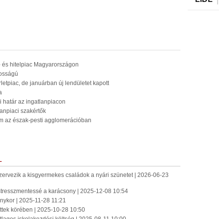
 és hitelpiac Magyarországon
tosságú
rletpiac, de januárban új lendületet kapott
a
ni határ az ingatlanpiacon
lanpiaci szakértők
lom az észak-pesti agglomerációban
L
szervezik a kisgyermekes családok a nyári szünetet | 2026-06-23
 stresszmentessé a karácsony | 2025-12-08 10:54
nykor | 2025-11-28 11:21
ttek körében | 2025-10-28 10:50