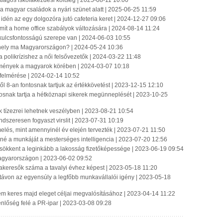
átlagos iskolakezdési költség | 2025-08-11 10:00
 a magyar családok a nyári szünet alatt | 2025-06-25 11:59
 idén az egy dolgozóra jutó cafeteria keret | 2024-12-27 09:06
mít a home office szabályok változására | 2024-08-14 11:24
kulcsfontosságú szerepe van | 2024-06-03 10:55
ahely ma Magyarországon? | 2024-05-24 10:36
olikrízishez a női felsővezetők | 2024-03-22 11:48
emények a magyarok körében | 2024-03-07 10:18
e felmérése | 2024-02-14 10:52
-ből 8-an fontosnak tartjuk az értékkövetést | 2023-12-15 12:10
osnak tartja a hétköznapi sikerek megünneplését | 2023-10-25
 tízezrei lehetnek veszélyben | 2023-08-21 10:54
ndszeresen fogyaszt virslit | 2023-07-31 10:19
emelés, mint amennyinél év elején tervezték | 2023-07-21 11:50
tené a munkáját a mesterséges intelligencia | 2023-07-20 12:56
ökkent a leginkább a lakosság fizetőképessége | 2023-06-19 09:54
Magyarországon | 2023-06-02 09:52
kakeresők száma a tavalyi évhez képest | 2023-05-18 11:20
ú távon az egyensúly a legfőbb munkavállalói igény | 2023-05-18
y nem keres majd eleget céljai megvalósításához | 2023-04-14 11:22
nlőség felé a PR-ipar | 2023-03-08 09:28