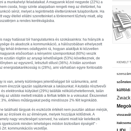
látni a munkahelyi feladataikat. A magyarok közel negyede (22%) a
- nem csoda, hogy szinte alapjaiban rengeti meg az életünket, ha
unkció sérül, melyet a legintimebb életterünknek tulajdonítunk. Ha
agy étellel ellátni szeretteinket a tönkrement tűzhely miatt, alig
isszatérjen a rendes kerékvágásba.
s nagy hatással bír hangulatunkra és szokásainkra: ha hiányzik a
egysége és akadozik a kommunikáció, a hálószobában elhelyezett
 Így tehát érdemes odafigyelni rá, hogyan alakítjuk ki közvetlen
t magyarok elsősorban a kényelmi szempontokat (60%) veszik
ze ezután rögtön az anyagi lehetőségek (53%) következnek, de
őnyben az egyszerű, letisztult stílust (36%). A listán azonban
 az energiatakarékosság is (28%), ami várhatóan egyre fontosabb
szerszám
y is van, amely különleges jelentőséggel bír számunkra, amit
szőrtelen
 nem érezzük igazán sajátunknak a lakásunkat. A kutatás résztvevői
külföld
és elektronikai kütyüket (29%) találták nélkülözhetetlennek, talán
 az utóbbi mellett inkább a férfiak tették le a voksukat. Ékszereket
Zwack
 3%, értékes műtárgyakat pedig mindössze 2% félt leginkább.
Megol
ne található tárgyak és eszközök értékét nem pusztán abban mérjük,
bak az érzések és az élmények, melyek hozzájuk kötődnek. A
visszavál
 amely nagy veszteséget szenved, ha valami miatt kár keletkezik
italcsom
 és igyekszünk minden lehetséges módon biztosítani épségét" -
tó Zrt. kommunikációs vezetője.
LIDL