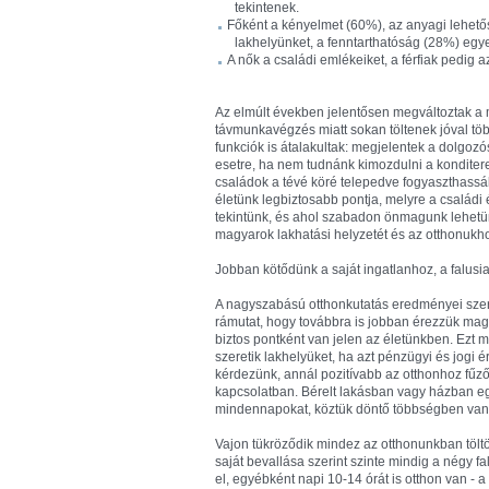
tekintenek.
Főként a kényelmet (60%), az anyagi lehet
lakhelyünket, a fenntarthatóság (28%) egyel
A nők a családi emlékeiket, a férfiak pedig az
Az elmúlt években jelentősen megváltoztak a 
távmunkavégzés miatt sokan töltenek jóval több
funkciók is átalakultak: megjelentek a dolgoz
esetre, ha nem tudnánk kimozdulni a konditer
családok a tévé köré telepedve fogyaszthassák
életünk legbiztosabb pontja, melyre a család
tekintünk, és ahol szabadon önmagunk lehetünk
magyarok lakhatási helyzetét és az otthonukho
Jobban kötődünk a saját ingatlanhoz, a falus
A nagyszabású otthonkutatás eredményei szeri
rámutat, hogy továbbra is jobban érezzük magu
biztos pontként van jelen az életünkben. Ezt 
szeretik lakhelyüket, ha azt pénzügyi és jogi 
kérdezünk, annál pozitívabb az otthonhoz fűző
kapcsolatban. Bérelt lakásban vagy házban e
mindennapokat, köztük döntő többségben vanna
Vajon tükröződik mindez az otthonunkban töl
saját bevallása szerint szinte mindig a négy fa
el, egyébként napi 10-14 órát is otthon van - a