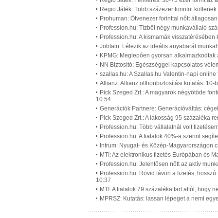
Regio Játék: Felmérés: 50-75 ezer forint az 
Regio Játék: Több százezer forintot költenek
Prohuman: Ötvenezer forinttal nőtt átlagosan
Profession.hu: Tízből négy munkavállaló szá
Profession.hu: A kismamák visszatérésében 
Jobtain: Létezik az ideális anyabarát munk
KPMG: Meglepően gyorsan alkalmazkodtak a p
NN Biztosító: Egészséggel kapcsolatos vél
szallas.hu: A Szallas.hu Valentin-napi onlin
Allianz: Allianz otthonbiztosítási kutatás: 10
Pick Szeged Zrt.: A magyarok négyötöde font
10:54
Generációk Partnere: Generációváltás: cégek
Pick Szeged Zrt.: A lakosság 95 százaléka re
Profession.hu: Több vállalatnál volt fizetés
Profession.hu: A fiatalok 40%-a szerint segí
Intrum: Nyugat- és Közép-Magyarországon cs
MTI: Az elektronikus fizetés Európában és 
Profession.hu: Jelentősen nőtt az aktív mun
Profession.hu: Rövid távon a fizetés, hossz
10:37
MTI: A fiatalok 79 százaléka tart attól, hog
MPRSZ: Kutatás: lassan lépeget a nemi egye