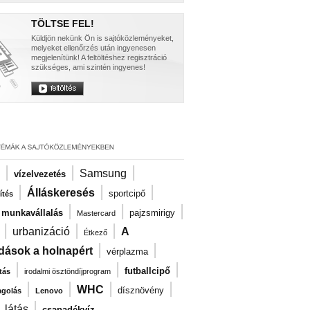
TÖLTSE FEL!
Küldjön nekünk Ön is sajtóközleményeket,
melyeket ellenőrzés után ingyenesen
megjelenítünk! A feltöltéshez regisztráció
szükséges, ami szintén ingyenes!
|
|
|
Samsung
vízelvezetés
|
|
|
Álláskeresés
sportcipő
ítés
|
|
|
i munkavállalás
pajzsmirigy
Mastercard
|
|
|
urbanizáció
A
Étkező
|
|
dások a holnapért
vérplazma
|
|
|
futballcipő
tás
irodalmi ösztöndíjprogram
|
|
|
|
WHC
dísznövény
agolás
Lenovo
|
|
látás
csapadékvíz