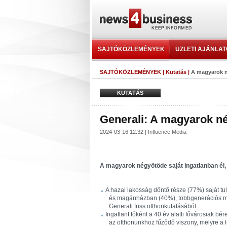
SAJTÓKÖZLEMÉNYEK
ÜZLETI AJÁNLA
SAJTÓKÖZLEMÉNYEK
|
Kutatás
|
A magyarok n
KUTATÁS
Generali: A magyarok né
2024-03-16 12:32 | Influence Media
A magyarok négyötöde saját ingatlanban él, 
A hazai lakosság döntő része (77%) saját t
és magánházban (40%), többgenerációs mod
Generali friss otthonkutatásából.
Ingatlant főként a 40 év alatti fővárosiak bé
az otthonunkhoz fűződő viszony, melyre a l