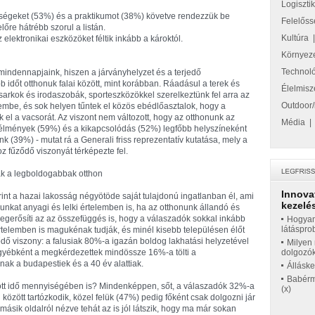
Logiszti
őségeket (53%) és a praktikumot (38%) követve rendezzük be
Felelőss
őre hátrébb szorul a listán.
Kultúra
 elektronikai eszközöket féltik inkább a károktól.
Környez
Technol
mindennapjaink, hiszen a járványhelyzet és a terjedő
 időt otthonuk falai között, mint korábban. Ráadásul a terek és
Élelmisz
ósarkok és irodaszobák, sporteszközökkel szerelkeztünk fel arra az
Outdoor/
embe, és sok helyen tűntek el közös ebédlőasztalok, hogy a
 el a vacsorát. Az viszont nem változott, hogy az otthonunk az
Média
i élmények (59%) és a kikapcsolódás (52%) legfőbb helyszíneként
 (39%) - mutat rá a Generali friss reprezentatív kutatása, mely a
z fűződő viszonyát térképezte fel.
iak a legboldogabbak otthon
Innova
nt a hazai lakosság négyötöde saját tulajdonú ingatlanban él, ami
kezelés
nkat anyagi és lelki értelemben is, ha az otthonunk állandó és
megerősíti az az összefüggés is, hogy a válaszadók sokkal inkább
Hogyan
látáspro
értelemben is magukénak tudják, és minél kisebb településen élőt
dő viszony: a falusiak 80%-a igazán boldog lakhatási helyzetével
Milyen 
gyébként a megkérdezettek mindössze 16%-a tölti a
dolgozó
k a budapestiek és a 40 év alattiak.
Állásk
Babérme
tött idő mennyiségében is? Mindenképpen, sőt, a válaszadók 32%-a
(x)
l között tartózkodik, közel felük (47%) pedig főként csak dolgozni jár
 másik oldalról nézve tehát az is jól látszik, hogy ma már sokan