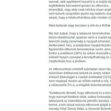
vannak, akik egyébként hazulról is el tudják 
legféltettebb kincseként gondol az otthonára 
elveszítjük, vagy akár csak néhány olyan alapf
nem tudunk nyugodtan aludni egy betörés miatt v
várjuk, hogy a hibák elhárítása után minden v
Mást tartanak nagy becsben a nők és a férfiak
Ma már tudjuk, hogy a lakásunk berendezése i
közös ebédlőasztal, gyakran sérül a család 
televízió pedig zavarhatja a nyugodt pihenést.
életterünket. Nos, a kutatásban megkérdezet
figyelembe otthonuk berendezése során, pers
fontos a praktikum (38%) és sokan részesítik el
előkelő helyen szerepel a fenntarthatóság és
megfontolás lesz a jövőben.
Az otthonunkban emellett számtalan olyan tárg
különösen értékesnek tartunk és amely nélkül
elsöprő többséggel a családi emlékeket (31%) 
nem meglepő módon az előbbi mellett a nők, míg
a válaszadók 5%-a, a drágább bútordarabokat
"Kutatásunk rámutat, hogy otthonunk és a ben
hogy mennyit fizettünk értük, sokkal fontosab
lakhelyünk az indentitásunk jelentős darabja,
benne, ezért zárjuk kulcsra otthonunk ajtaját
mondja Földi-Tamás Ildikó, a Generali Biztosí