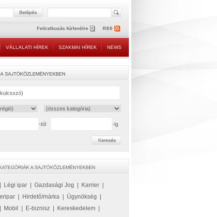
VÁLLALATI HÍREK
SZAKMAI HÍREK
NEWS
-tól
-ig
|
Légi ipar
|
Gazdasági Jog
|
Karrier
|
eripar
|
Hirdető/márka
|
Ügynökség
|
|
Mobil
|
E-biznisz
|
Kereskedelem
|