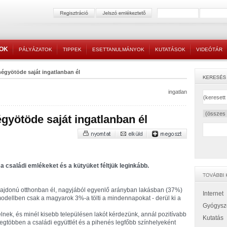
TOK
PÁLYÁZATOK
TIPPEK
ESETTANULMÁNYOK
KUTATÁSOK
VIDEÓTÁR
égyötöde saját ingatlanban él
ingatlan
gyötöde saját ingatlanban él
a családi emlékeket és a kütyüket féltjük leginkább.
ulajdonú otthonban él, nagyjából egyenlő arányban lakásban (37%)
Internet
ellben csak a magyarok 3%-a tölti a mindennapokat - derül ki a
Gyógysz
relnek, és minél kisebb településen lakót kérdezünk, annál pozitívabb
Kutatás
egtöbben a családi együttlét és a pihenés legfőbb színhelyeként