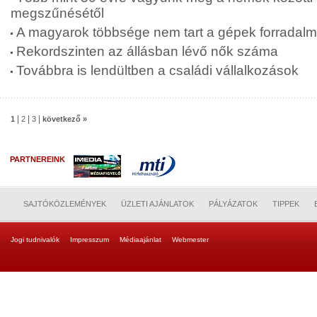
megszűnésétől
A magyarok többsége nem tart a gépek forradalm
Rekordszinten az állásban lévő nők száma
Továbbra is lendültben a családi vállalkozások
|
|
|
1
2
3
következő »
PARTNEREINK
SAJTÓKÖZLEMÉNYEK
ÜZLETI AJÁNLATOK
PÁLYÁZATOK
TIPPEK
Jogi tudnivalók
Impresszum
Médiaajánlat
Webmester