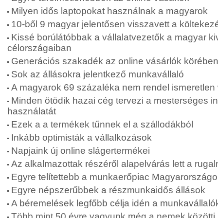
Milyen idős laptopokat használnak a magyarok
10-ből 9 magyar jelentősen visszavett a költekez
Kissé borúlátóbbak a vállalatvezetők a magyar kiv
célországaiban
Generációs szakadék az online vásárlók körébe
Sok az állásokra jelentkező munkavállaló
A magyarok 69 százaléka nem rendel ismeretlen
Minden ötödik hazai cég tervezi a mesterséges int
használatát
Ezek a a termékek tűnnek el a szállodákból
Inkább optimisták a vállalkozások
Napjaink új online slágertermékei
Az alkalmazottak részéről alapelvárás lett a rug
Egyre telítettebb a munkaerőpiac Magyarország
Egyre népszerűbbek a részmunkaidős állások
A béremelések legfőbb célja idén a munkavállaló
Több mint 50 évre vagyunk még a nemek közötti