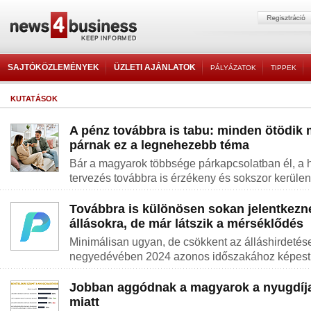
SAJTÓKÖZLEMÉNYEK
ÜZLETI AJÁNLATOK
PÁLYÁZATOK
TIPPEK
KUTATÁSOK
A pénz továbbra is tabu: minden ötödik
párnak ez a legnehezebb téma
Bár a magyarok többsége párkapcsolatban él, a 
tervezés továbbra is érzékeny és sokszor kerüle
Továbbra is különösen sokan jelentkezn
állásokra, de már látszik a mérséklődés
Minimálisan ugyan, de csökkent az álláshirdeté
negyedévében 2024 azonos időszakához képest
Jobban aggódnak a magyarok a nyugdíja
miatt