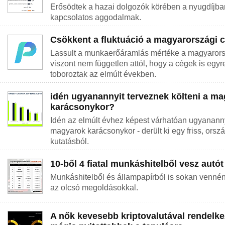
Erősödtek a hazai dolgozók körében a nyugdíjban 
kapcsolatos aggodalmak.
Csökkent a fluktuáció a magyarországi 
Lassult a munkaerőáramlás mértéke a magyarorsz
viszont nem független attól, hogy a cégek is egy
toboroztak az elmúlt években.
idén ugyanannyit terveznek költeni a m
karácsonykor?
Idén az elmúlt évhez képest várhatóan ugyanannyi
magyarok karácsonykor - derült ki egy friss, orsz
kutatásból.
10-ből 4 fiatal munkáshitelből vesz autót
Munkáshitelből és állampapírból is sokan vennén
az olcsó megoldásokkal.
A nők kevesebb kriptovalutával rendelke