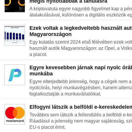
mégis nyitottabbak a tanulásra
A kriptovaluta egyre nagyobb figyelmet kap a pé
átalakulásával, különösen a digitális eszközök e
Ezek voltak a legkedveltebb használt au
Magyarországon
Egy kutatás szerint 2024 első félévében ezek vol
használt autók Magyarországon: az Opel, a Vol
a piacot.
Egyre kevesebben járnak napi nyolc órá
munkába
Egyre elterjedtebb jelenség, hogy a cégek nem a
nyolcórás, helyi munkavégzésben, hanem altern
foglalkoztatják a munkavállalóikat.
Elfogyni látszik a belföldi e-kereskedele
Továbbra sem látszik a fellendülés a belföldi e-k
Ráadásul a jelenség nem magyar sajátosság, szi
EU-s piacot érint.