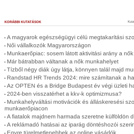
Kut
KORÁBBI KUTATÁSOK
A magyarok egészségügyi célú megtakarítási sz
Női vállalkozók Magyarországon
Munkaerőpiac: sosem látott aktivitási arány a nő
Már bátrabban váltanak a nők munkahelyet
Tízből négy diák úgy látja, könnyen talál majd m
Randstad HR Trends 2024: mire számítanak a haz
Az OPTEN és a Bridge Budapest év végi üzleti h
2024-ben visszatérhet a kkv-k optimizmusa?
Munkahelyváltási motivációk és álláskeresési sz
munkaerőpiacon
A fiatalok majdnem harmada szeretne külföldön d
A reklámadó hatásai az iparág döntéshozói szeri
Egyre türelmetlenebbek az online vásárlók