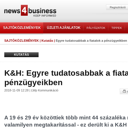
SAJTÓKÖZLEMÉNYEK
ÜZLETI AJÁNLATOK
PÁLYÁZATOK
TIPPEK
SAJTÓKÖZLEMÉNYEK
|
Kutatás
|
Egyre tudatosabbak a fiatalok a pénzügyeikben
KUTATÁS
K&H: Egyre tudatosabbak a fiata
pénzügyeikben
2018-11-09 12:28 | LWp Kommunikáció
A 19 és 29 év közöttiek több mint 44 százaléka
valamilyen megtakarítással - ez derült ki a K&H