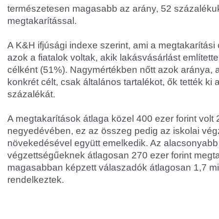
természetesen magasabb az arány, 52 százalékuk
megtakarítással.
A K&H ifjúsági indexe szerint, ami a megtakarítási cé
azok a fiatalok voltak, akik lakásvásárlást említett
célként (51%). Nagymértékben nőtt azok aránya, a
konkrét célt, csak általános tartalékot, ők tették k
százalékát.
A megtakarítások átlaga közel 400 ezer forint vol
negyedévében, ez az összeg pedig az iskolai vég
növekedésével együtt emelkedik. Az alacsonyabb 
végzettségűeknek átlagosan 270 ezer forint megta
magasabban képzett válaszadók átlagosan 1,7 milli
rendelkeztek.