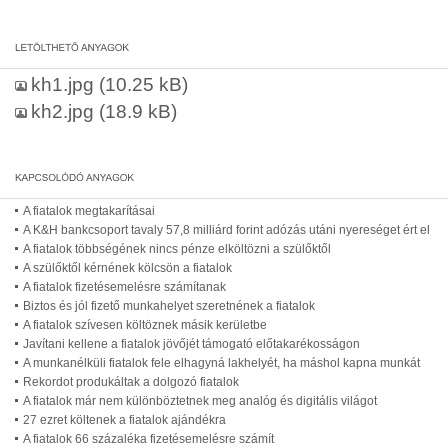
kh1.jpg
(10.25 kB)
kh2.jpg
(18.9 kB)
A fiatalok megtakarításai
A K&H bankcsoport tavaly 57,8 milliárd forint adózás utáni nyereséget ért el
A fiatalok többségének nincs pénze elköltözni a szülőktől
A szülőktől kérnének kölcsön a fiatalok
A fiatalok fizetésemelésre számítanak
Biztos és jól fizető munkahelyet szeretnének a fiatalok
A fiatalok szívesen költöznek másik kerületbe
Javítani kellene a fiatalok jövőjét támogató előtakarékosságon
A munkanélküli fiatalok fele elhagyná lakhelyét, ha máshol kapna munkát
Rekordot produkáltak a dolgozó fiatalok
A fiatalok már nem különböztetnek meg analóg és digitális világot
27 ezret költenek a fiatalok ajándékra
A fiatalok 66 százaléka fizetésemelésre számít