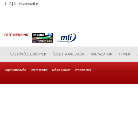
|
|
|
1
2
3
következő »
PARTNEREINK
SAJTÓKÖZLEMÉNYEK
ÜZLETI AJÁNLATOK
PÁLYÁZATOK
TIPPEK
Jogi tudnivalók
Impresszum
Médiaajánlat
Webmester