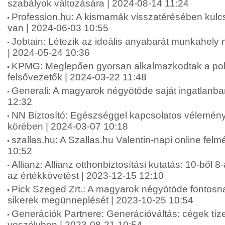
szabályok változására | 2024-08-14 11:24
Profession.hu: A kismamák visszatérésében kul
van | 2024-06-03 10:55
Jobtain: Létezik az ideális anyabarát munkahel
| 2024-05-24 10:36
KPMG: Meglepően gyorsan alkalmazkodtak a polik
felsővezetők | 2024-03-22 11:48
Generali: A magyarok négyötöde saját ingatlanba
12:32
NN Biztosító: Egészséggel kapcsolatos vélemén
körében | 2024-03-07 10:18
szallas.hu: A Szallas.hu Valentin-napi online fel
10:52
Allianz: Allianz otthonbiztosítási kutatás: 10-ből 8
az értékkövetést | 2023-12-15 12:10
Pick Szeged Zrt.: A magyarok négyötöde fontosna
sikerek megünneplését | 2023-10-25 10:54
Generációk Partnere: Generációváltás: cégek tíze
veszélyben | 2023-08-21 10:54