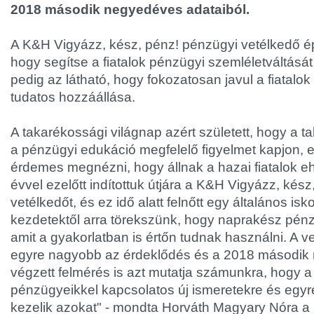
2018 második negyedéves adataiból.
A K&H Vigyázz, kész, pénz! pénzügyi vetélkedő épp
hogy segítse a fiatalok pénzügyi szemléletváltását 
pedig az látható, hogy fokozatosan javul a fiatal
tudatos hozzáállása.
A takarékossági világnap azért született, hogy a t
a pénzügyi edukáció megfelelő figyelmet kapjon, 
érdemes megnézni, hogy állnak a hazai fiatalok e
évvel ezelőtt indítottuk útjára a K&H Vigyázz, kés
vetélkedőt, és ez idő alatt felnőtt egy általános is
kezdetektől arra törekszünk, hogy naprakész pénzü
amit a gyakorlatban is értőn tudnak használni. A v
egyre nagyobb az érdeklődés és a 2018 másodi
végzett felmérés is azt mutatja számunkra, hogy a f
pénzügyeikkel kapcsolatos új ismeretekre és egy
kezelik azokat" - mondta Horváth Magyary Nóra 