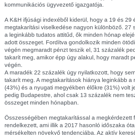
kommunikációs ügyvezető igazgatója.
A K&H ifjúsági indexéből kiderül, hogy a 19 és 29 é
megtakarítási viselkedése nagyon különböző. 27 
a leginkább tudatos attitűd, ők minden hónap elej
adott összeget. Fordítva gondolkozik minden ötödik
végén megmaradt pénzt teszik el, 31 százalék pe
takarít meg, amikor épp úgy alakul, hogy maradt 
végén.
A maradék 22 százalék úgy nyilatkozott, hogy s
takarít meg. A megtakarítások hiánya leginkább a
(43%) és a nyugati megyékben élőkre (31%) volt j
pedig Budapestre, ahol csak 13 százalék nem tesz
összeget minden hónapban.
Összességében megtakarítással a megkérdezett f
rendelkezett, ami illik a 2017 hasonló időszaka óta
mérsékelten növekvő tendenciába. Az aktív keres