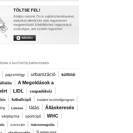
TÖLTSE FEL!
Küldjön nekünk Ön is sajtóközleményeket,
melyeket ellenőrzés után ingyenesen
megjelenítünk! A feltöltéshez regisztráció
szükséges, ami szintén ingyenes!
|
|
|
urbanizáció
pajzsmirigy
külföldi
|
A Megoldások a
llalás
|
|
|
ért
LIDL
csapadékvíz
|
|
|
futballcipő
ítés
irodalmi ösztöndíjprogram
|
|
|
|
látás
Álláskeresés
ény
Lenovo
|
|
|
|
WHC
vérplazma
sportcipő
|
|
|
tás
szerszám
italcsomagolás
|
|
Samsung
vízelvezetés