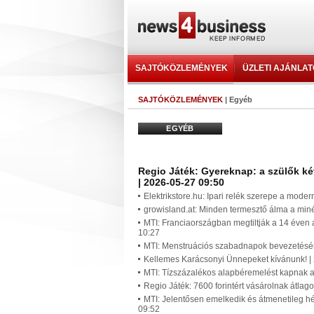
SAJTÓKÖZLEMÉNYEK
ÜZLETI AJÁNLA
SAJTÓKÖZLEMÉNYEK
| Egyéb
EGYÉB
Regio Játék: Gyereknap: a szülők két
| 2026-05-27 09:50
Elektrikstore.hu: Ipari relék szerepe a mode
growisland.at: Minden termesztő álma a miné
MTI: Franciaországban megtiltják a 14 éven 
10:27
MTI: Menstruációs szabadnapok bevezetésérő
Kellemes Karácsonyi Ünnepeket kívánunk! |
MTI: Tízszázalékos alapbéremelést kapnak 
Regio Játék: 7600 forintért vásárolnak átla
MTI: Jelentősen emelkedik és átmenetileg hét
09:52