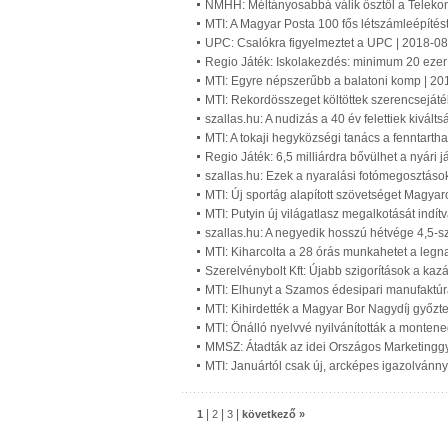
NMHH: Méltányosabbá válik ősztől a Telekom f
MTI: A Magyar Posta 100 fős létszámleépítést
UPC: Csalókra figyelmeztet a UPC | 2018-08
Regio Játék: Iskolakezdés: minimum 20 ezer
MTI: Egyre népszerűbb a balatoni komp | 20
MTI: Rekordösszeget költöttek szerencseját
szallas.hu: A nudizás a 40 év felettiek kivál
MTI: A tokaji hegyközségi tanács a fenntarth
Regio Játék: 6,5 milliárdra bővülhet a nyári 
szallas.hu: Ezek a nyaralási fotómegosztások
MTI: Új sportág alapított szövetséget Magya
MTI: Putyin új világatlasz megalkotását indí
szallas.hu: A negyedik hosszú hétvége 4,5-s
MTI: Kiharcolta a 28 órás munkahetet a leg
Szerelvénybolt Kft: Újabb szigorítások a ka
MTI: Elhunyt a Szamos édesipari manufaktúra
MTI: Kihirdették a Magyar Bor Nagydíj győzte
MTI: Önálló nyelvvé nyilvánították a montene
MMSZ: Átadták az idei Országos Marketinggy
MTI: Januártól csak új, arcképes igazolvánny
|
|
|
1
2
3
következő »