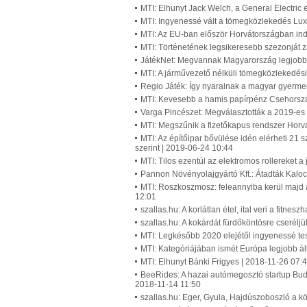
MTI: Elhunyt Jack Welch, a General Electric
MTI: Ingyenessé vált a tömegközlekedés Lu
MTI: Az EU-ban először Horvátországban ind
MTI: Történetének legsikeresebb szezonját z
JátékNet: Megvannak Magyarország legjobb j
MTI: A járművezető nélküli tömegközlekedé
Regio Játék: Így nyaralnak a magyar gyerme
MTI: Kevesebb a hamis papírpénz Csehorsz
Varga Pincészet: Megválasztották a 2019-es 
MTI: Megszűnik a fizetőkapus rendszer Horv
MTI: Az építőipar bővülése idén elérheti 21 
szerint | 2019-06-24 10:44
MTI: Tilos ezentúl az elektromos rollereket 
Pannon Növényolajgyártó Kft.: Átadták Kaloc
MTI: Roszkoszmosz: feleannyiba kerül majd 
12:01
szallas.hu: A korlátlan étel, ital veri a fitne
szallas.hu: A kokárdát fürdőköntösre cserélj
MTI: Legkésőbb 2020 elejétől ingyenessé t
MTI: Kategóriájában ismét Európa legjobb álla
MTI: Elhunyt Bánki Frigyes | 2018-11-26 07:
BeeRides: A hazai autómegosztó startup Buda
2018-11-14 11:50
szallas.hu: Eger, Gyula, Hajdúszoboszló a k