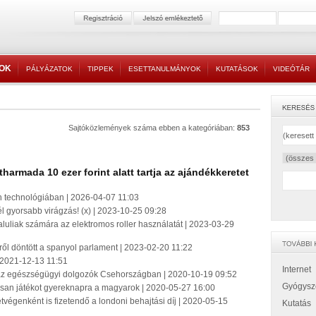
TOK
PÁLYÁZATOK
TIPPEK
ESETTANULMÁNYOK
KUTATÁSOK
VIDEÓTÁR
Sajtóközlemények száma ebben a kategóriában:
853
harmada 10 ezer forint alatt tartja az ajándékkeretet
rn technológiában | 2026-04-07 11:03
l gyorsabb virágzás! (x) | 2023-10-25 09:28
aluliak számára az elektromos roller használatát | 2023-03-29
l döntött a spanyol parlament | 2023-02-20 11:22
 2021-12-13 11:51
Internet
az egészségügyi dolgozók Csehországban | 2020-10-19 09:52
Gyógysz
gosan játékot gyereknapra a magyarok | 2020-05-27 16:00
végenként is fizetendő a londoni behajtási díj | 2020-05-15
Kutatás