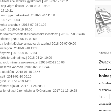
izetési felszólítási gyakorlata | 2018-09-17 12:52
 hajt végre ősszel | 2018-08-31 06:02
-17 10:21
 forint gyermekenként | 2018-08-07 11:50
18-07-25 16:03
ékokra a csehek | 2018-07-25 11:02
tsága? | 2018-07-19 10:00
ató szőlőtermesztést és borkészítést ösztönzi | 2018-07-03 14:46
játékpiac | 2018-06-19 09:59
 a legirritálóbbak a magyarok szerint | 2018-06-07 09:00
rországon | 2018-05-10 12:38
tványozta | 2018-05-02 17:33
zörös forgalmat hoz | 2018-04-24 10:00
Zwack
nagyobb német szakszervezet | 2018-02-12 16:06
záncserék kapcsán | 2018-02-08 12:44
munkavá
 alapítója | 2018-01-15 22:46
holnap
seit | 2018-01-10 06:10
gróit | 2017-12-19 14:05
szőrtelen
émánt díjakat | 2017-11-24 20:21
dísznöv
al lehet taxit üzemeltetni a fővárosban | 2017-11-15 19:28
Étkező
visszavál