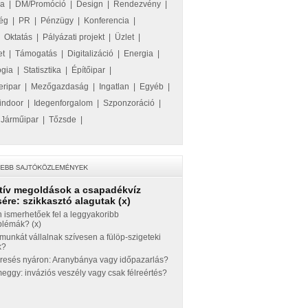
ka
|
DM/Promóció
|
Design
|
Rendezvény
|
ég
|
PR
|
Pénzügy
|
Konferencia
|
|
Oktatás
|
Pályázati projekt
|
Üzlet
|
et
|
Támogatás
|
Digitalizáció
|
Energia
|
ógia
|
Statisztika
|
Építőipar
|
eripar
|
Mezőgazdaság
|
Ingatlan
|
Egyéb
|
indoor
|
Idegenforgalom
|
Szponzoráció
|
|
Járműipar
|
Tőzsde
|
tív megoldások a csapadékvíz
ére: szikkasztó alagutak (x)
 ismerhetőek fel a leggyakoribb
blémák? (x)
munkát vállalnak szívesen a fülöp-szigeteki
k?
eresés nyáron: Aranybánya vagy időpazarlás?
ggy: inváziós veszély vagy csak félreértés?