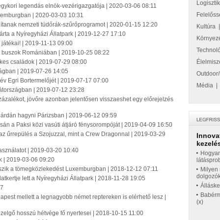
Logiszti
 egykori legendás elnök-vezérigazgatója | 2020-03-06 08:11
Felelőss
xemburgban | 2020-03-03 10:31
ítanak nemzeti tüdőrák-szűrőprogramot | 2020-01-15 12:20
Kultúra
árta a Nyíregyházi Állatpark | 2019-12-27 17:10
Környez
átékai! | 2019-11-13 09:00
Technol
si buszok Romániában | 2019-10-25 08:22
kes családok | 2019-07-29 08:00
Élelmisz
ágban | 2019-07-26 14:05
Outdoor/
év Egri Bortermelőjét | 2019-07-17 07:00
Média
átországban | 2019-07-12 23:28
százalékot, jövőre azonban jelentősen visszaeshet egy előrejelzés
a járdán hagyni Párizsban | 2019-06-12 09:59
sán a Paksi közi vasúti átjáró fénysorompóját | 2019-04-09 16:50
az űrrepülés a Szojuzzal, mint a Crew Dragonnal | 2019-03-29
Innova
kezelés
szhasználatot | 2019-03-20 10:40
Hogyan
ük | 2019-03-06 09:20
látáspro
eszik a tömegközlekedést Luxemburgban | 2018-12-12 07:11
Milyen 
dolgozó
tkertje lett a Nyíregyházi Állatpark | 2018-11-28 19:05
Állásk
47
Babérme
pest mellett a legnagyobb német reptereken is elérhető lesz |
(x)
özelgő hosszú hétvége fő nyertesei | 2018-10-15 11:00