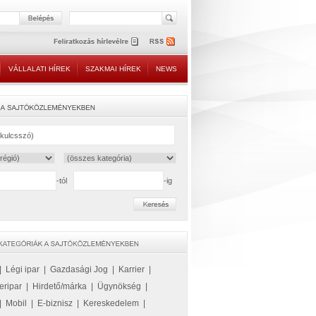
VÁLLALATI HÍREK
SZAKMAI HÍREK
NEWS
-tól
-ig
|
Légi ipar
|
Gazdasági Jog
|
Karrier
|
eripar
|
Hirdető/márka
|
Ügynökség
|
|
Mobil
|
E-biznisz
|
Kereskedelem
|