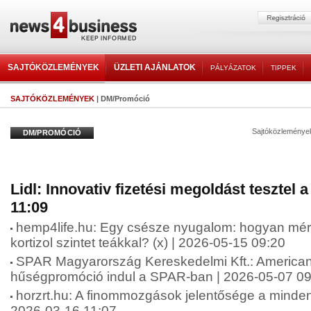
SAJTÓKÖZLEMÉNYEK
ÜZLETI AJÁNLATOK
PÁLYÁZATOK
TIPPEK
SAJTÓKÖZLEMÉNYEK
| DM/Promóció
Sajtóközleménye
DM/PROMÓCIÓ
Lidl: Innovativ fizetési megoldást tesztel a
11:09
hemp4life.hu: Egy csésze nyugalom: hogyan mér
kortizol szintet teákkal? (x) | 2026-05-15 09:20
SPAR Magyarország Kereskedelmi Kft.: American 
hűségpromóció indul a SPAR-ban | 2026-05-07 09
horzrt.hu: A finommozgások jelentősége a minde
2026-03-16 11:07