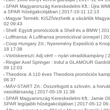
SPAR Magyarország Kereskedelmi Kft.: Újra WM
a SPAR hűségakciójában | 2017-10-11 12:13
Magyar Termék: KiSZÍVezhetik a vásárlók Magyar
02 09:43
Shell: Együtt promóciózik a Shell és a BMW | 20
Lufthansa: A Lufthansa promócióval ünnepel | 20
Coop Hungary Zrt.: Nyeremény Expedíció a Knopp
18 17:38
Vöröskereszt: Adj vért! – nyári véradókampány |
Ringier Axel Springer : Indul a GLAMOUR Gardróbf
09 12:03
Theodora: A 110 éves Theodora promóciós kamp
06:37
MÁV-START Zrt.: Összefogott a szlovén, a horvá
vasúttársaság | 2017-05-19 11:38
SPAR Magyarország Kereskedelmi Kft.: Jamie Ol
SPAR legújabb hűségakciójában | 2017-05-12 06