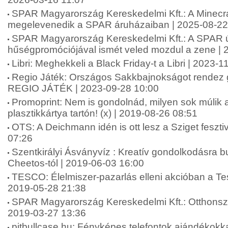
SPAR Magyarország Kereskedelmi Kft.: A Minecra
megelevenedik a SPAR áruházaiban | 2025-08-22
SPAR Magyarország Kereskedelmi Kft.: A SPAR 
hűségpromóciójával ismét veled mozdul a zene | 
Libri: Meghekkeli a Black Friday-t a Libri | 2023-
Regio Játék: Országos Sakkbajnokságot rendez
REGIO JÁTÉK | 2023-09-28 10:00
Promoprint: Nem is gondolnád, milyen sok múlik 
plasztikkártya tartón! (x) | 2019-08-26 08:51
OTS: A Deichmann idén is ott lesz a Sziget feszti
07:26
Szentkirályi Ásványvíz : Kreatív gondolkodásra bu
Cheetos-tól | 2019-06-03 16:00
TESCO: Élelmiszer-pazarlás elleni akcióban a Te
2019-05-28 21:38
SPAR Magyarország Kereskedelmi Kft.: Otthonszé
2019-03-27 13:36
pitbullcase.hu: Fényképes telefontok ajándékokk