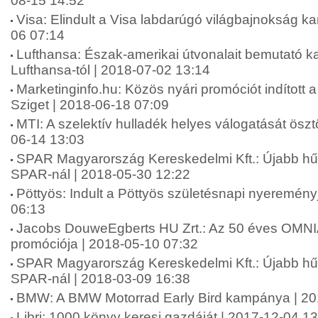
08-15 14:52
Visa: Elindult a Visa labdarúgó világbajnokság 
06 07:14
Lufthansa: Észak-amerikai útvonalait bemutató 
Lufthansa-tól | 2018-07-02 13:14
Marketinginfo.hu: Közös nyári promóciót indított 
Sziget | 2018-06-18 07:09
MTI: A szelektív hulladék helyes válogatását ösz
06-14 13:03
SPAR Magyarország Kereskedelmi Kft.: Újabb hű
SPAR-nál | 2018-05-30 12:22
Pöttyös: Indult a Pöttyös születésnapi nyeremény
06:13
Jacobs DouweEgberts HU Zrt.: Az 50 éves OMN
promóciója | 2018-05-10 07:32
SPAR Magyarország Kereskedelmi Kft.: Újabb hű
SPAR-nál | 2018-03-09 16:38
BMW: A BMW Motorrad Early Bird kampánya | 20
Libri: 1000 könyv keresi gazdáját | 2017-12-04 1