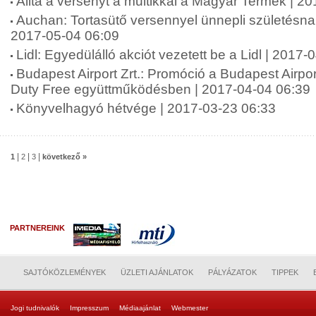
Állta a versenyt a multikkal a Magyar Termék | 2
Auchan: Tortasütő versennyel ünnepli születésna
2017-05-04 06:09
Lidl: Egyedülálló akciót vezetett be a Lidl | 2017
Budapest Airport Zrt.: Promóció a Budapest Airp
Duty Free együttműködésben | 2017-04-04 06:39
Könyvelhagyó hétvége | 2017-03-23 06:33
|
|
|
1
2
3
következő »
PARTNEREINK
SAJTÓKÖZLEMÉNYEK
ÜZLETI AJÁNLATOK
PÁLYÁZATOK
TIPPEK
Jogi tudnivalók
Impresszum
Médiaajánlat
Webmester