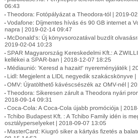
06:43
Theodora: Fotópályázat a Theodora-tól | 2019-02
Vodafone: Díjmentes hívás és 90 GB internet a Vo
napra | 2019-02-14 09:47
McDonald's: Új könyvsorozatával buzdít olvasásr
2019-02-04 10:23
SPAR Magyarország Kereskedelmi Kft.: A ZWILL
kellékei a SPAR-ban | 2018-12-07 18:25
Médiaunió: 'Keresd a hazait!' nyereményjáték | 
Lidl: Megjelent a LIDL negyedik szakácskönyve |
OMV: Újratölthető kávéscsészék az OMV-nél | 2
Theodora: Sikeresen zárult a Theodora nyári pr
2018-09-14 09:31
Coca-Cola: A Coca-Cola újabb promóciója | 2018
Tchibo Budapest Kft. : A Tchibo Family idén is meg
osztályperselyeket | 2018-09-07 13:05
MasterCard: Kiugró siker a kártyás fizetés a balat