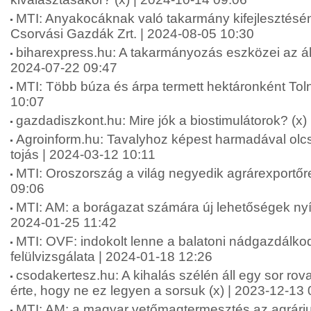
MTI: Anyakocáknak való takarmány kifejlesztésén
Csorvási Gazdák Zrt. | 2024-08-05 10:30
biharexpress.hu: A takarmányozás eszközei az áll
2024-07-22 09:47
MTI: Több búza és árpa termett hektáronként To
10:07
gazdadiszkont.hu: Mire jók a biostimulátorok? (x)
Agroinform.hu: Tavalyhoz képest harmadával olcs
tojás | 2024-03-12 10:11
MTI: Oroszország a világ negyedik agrárexportőr
09:06
MTI: AM: a borágazat számára új lehetőségek nyí
2024-01-25 11:42
MTI: OVF: indokolt lenne a balatoni nádgazdálkod
felülvizsgálata | 2024-01-18 12:26
csodakertesz.hu: A kihalás szélén áll egy sor rova
érte, hogy ne ez legyen a sorsuk (x) | 2023-12-13
MTI: AM: a magyar vetőmagtermesztés az agrári