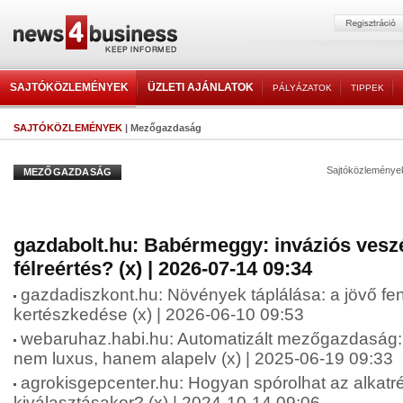
SAJTÓKÖZLEMÉNYEK
ÜZLETI AJÁNLATOK
PÁLYÁZATOK
TIPPEK
SAJTÓKÖZLEMÉNYEK
| Mezőgazdaság
Sajtóközleménye
MEZŐGAZDASÁG
gazdabolt.hu: Babérmeggy: inváziós vesz
félreértés? (x) | 2026-07-14 09:34
gazdadiszkont.hu: Növények táplálása: a jövő fen
kertészkedése (x) | 2026-06-10 09:53
webaruhaz.habi.hu: Automatizált mezőgazdaság: 
nem luxus, hanem alapelv (x) | 2025-06-19 09:33
agrokisgepcenter.hu: Hogyan spórolhat az alkatr
kiválasztásakor? (x) | 2024-10-14 09:06