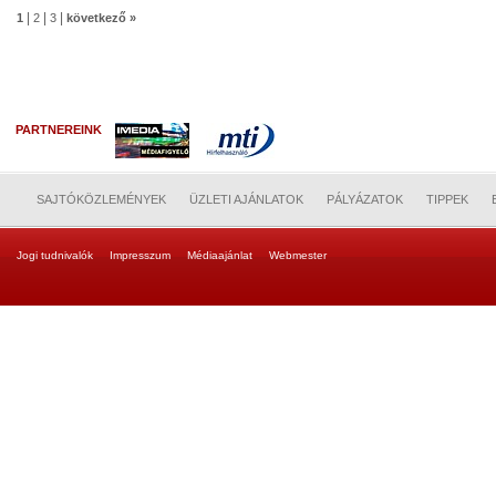
|
|
|
1
2
3
következő »
PARTNEREINK
SAJTÓKÖZLEMÉNYEK
ÜZLETI AJÁNLATOK
PÁLYÁZATOK
TIPPEK
Jogi tudnivalók
Impresszum
Médiaajánlat
Webmester