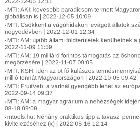
2022-12-05 12:11
MTI: AKI: kevesebb paradicsom termett Magyaro
globálisan is | 2022-12-05 10:09
MTI: Csökkent a vágóhidakon levágott állatok s
negyedévben | 2022-12-01 12:34
MTI: AM: újabb állami földterületek kerülhetnek 
2022-11-09 11:59
MTI: AM: 19 milliárd forintos támogatás az őshonos
megőrzésére | 2022-11-07 09:05
MTI: KSH: idén az öt fő kalászos termésmennyisé
millió tonnát Magyarországon | 2022-10-05 09:42
MTI: FruitVeb: a vártnál gyengébb lehet az európ
2022-09-14 09:37
MTI: AM: a magyar agrárium a nehézségek idején i
08-18 09:09
mtools.hu: Néhány praktikus tipp a tavaszi perm
kivitelezéséhez (x) | 2022-05-16 12:14