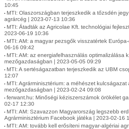
10:45
MTI: Olaszországban terjeszkedik a tőzsdén jeg
agrárcég | 2023-07-13 10:36
MTI: Átadták az Agricolae Kft. technológiai fejles
2023-06-19 10:36
MTI: AM: a magyar pezsgők visszatértek Európa-
06-16 09:42
MTI: AM: az energiafelhasználás optimalizálása 
mezőgazdaságban | 2023-05-05 09:29
MTI: A sertéságazatban terjeszkedik az UBM csop
12:07
MTI: Agrárminisztérium: a méhészet kulcságazat
mezőgazdaságban | 2023-02-24 09:08
ferwant.hu: Minőségi kéziszerszámok örökélet gar
02-17 12:30
MTI: AM: Szavazzon Magyarország legszebb erdej
Agrárminisztérium Facebook játéka | 2023-02-16 
MTI: AM: tovább kell erősíteni magyar-algériai ag