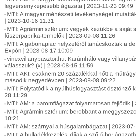
legversenyképesebb ágazata | 2023-11-23 09:49
MTI: A magyar méhészeti tevékenységet mutattá
| 2023-10-16 11:31
MTI: Agrárminisztérium: vegyék kezükbe a saját 
fűszerpaprika-termelők | 2023-09-08 11:26
MTI: A gabonapiac helyzetéről tanácskoztak a d
Expón | 2023-08-17 10:09
vinexvillanypasztor.hu: Karámháló vagy villanypás
válasszuk? (x) | 2023-08-15 11:59
MTI: AKI: csaknem 20 százalékkal nőtt a műtrág
második negyedévben | 2023-08-08 09:22
MTI: Folytatódik a nyúlhúsfogyasztást ösztönző 
28 11:29
MTI: AM: a baromfiágazat folyamatosan fejlődik |
MTI: Agrárminisztérium: berobbant a meggyszezo
10:21
MTI: AM: szárnyal a húsgalambágazat | 2023-07
MTI: A hulladékkezelési díjak a szőlő-bor ágazat