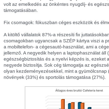
volt az emelkedés az önkéntes nyugdíj- és egész
támogatásában.
Fix csomagok: fókuszban céges eszközök és él
A kitöltő vállalatok 87%-a részesíti fix juttatásokba
csomagokban ugyancsak a SZÉP kártya viszi a prí
a mobiltelefon- a cégesautó-használat, ami a cé
jellemző. A negyedik helyen a laptophasználat áll
egészségbiztosítás és a nyelvi képzés is, ezeket 
negyede biztosítja. Sok cég támogatja az egészs
olyan kezdeményezésekkel, mint a gyümölcsnap (
növények (33%) és sportolás támogatása (27%).