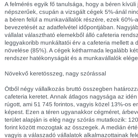
A felmérés egyik fő tanulsága, hogy a béren kívüli 
népszerűek, csupán a vizsgált cégek 5%-ánál ninc
a béren felül a munkavállalók részére, ezek 60%-a
bevezetését az adatfelvétel időpontjában. Nagyj
vállalat választható elemekből álló cafeteria rends
leggyakoribb munkáltatói érv a cafeteria mellett a 
növelése (85%). A cégek kétharmada legalább két
rendszer hatékonyságát és a munkavállalók elége
Növekvő keretösszeg, nagy szórással
Ötből négy vállalkozás bruttó összegben határoz
cafeteria keretet. Annak átlagos nagysága az idén 
rúgott, ami 51 745 forintos, vagyis közel 13%-os
képest. Ezen a téren ugyanakkor cégméret, árbev
terület alapján is elég nagy szórás mutatkozik: 1
forint között mozogtak az összegek. A medián érték
vagyis a válaszadó vállalatok alkalmazottainak fe