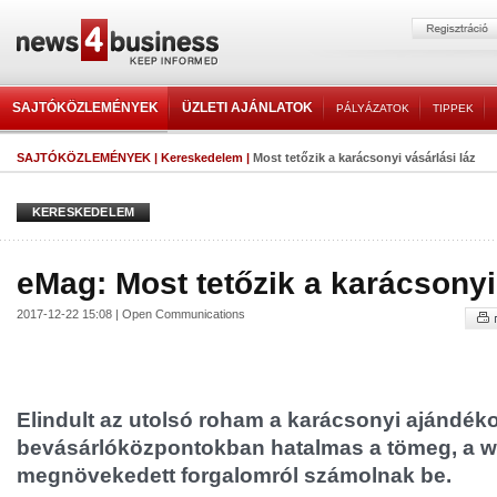
SAJTÓKÖZLEMÉNYEK
ÜZLETI AJÁNLATOK
PÁLYÁZATOK
TIPPEK
SAJTÓKÖZLEMÉNYEK
|
Kereskedelem
|
Most tetőzik a karácsonyi vásárlási láz
KERESKEDELEM
eMag: Most tetőzik a karácsonyi
2017-12-22 15:08 | Open Communications
Elindult az utolsó roham a karácsonyi ajándéko
bevásárlóközpontokban hatalmas a tömeg, a 
megnövekedett forgalomról számolnak be.