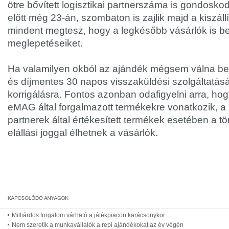
ötre bővített logisztikai partnerszáma is gondosko
előtt még 23-án, szombaton is zajlik majd a kiszállít
mindent megtesz, hogy a legkésőbb vásárlók is b
meglepetéseiket.
Ha valamilyen okból az ajándék mégsem válna b
és díjmentes 30 napos visszaküldési szolgáltatás
korrigálásra. Fontos azonban odafigyelni arra, hog
eMAG által forgalmazott termékekre vonatkozik, a
partnerek által értékesített termékek esetében a tör
elállási joggal élhetnek a vásárlók.
Milliárdos forgalom várható a játékpiacon karácsonykor
Nem szeretik a munkavállalók a repi ajándékokat az év végén