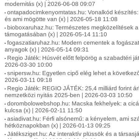
modernitás (x) | 2026-06-08 09:07
ontapadocimkenyomtatas.hu: Vonalkód készíté
és ami mögötte van (x) | 2026-05-18 11:08
bioboxaruhaz.hu: Természetes megközelítések a f
támogatásában (x) | 2026-05-14 11:10
fogaszatiaruhaz.hu: Modern cementek a fogásza
anyagok (x) | 2026-05-14 09:31
Regio Játék: Húsvét előtt felpörög a szabadtéri ját
2026-03-30 10:00
snipersw.hu: Egyetlen cipő elég lehet a következő
2026-03-11 09:18
Regio Játék: REGIO JÁTÉK: 25,4 milliárd forint á
nemzetközi nyitás 2025-ben | 2026-03-03 10:50
dorombolowebshop.hu: Macska fekhelyek: a cic
kulcsa (x) | 2026-02-11 11:50
asiadivat.hu: Férfi alsónemű: a kényelem, ami sz
hétköznapokban (x) | 2026-01-13 09:25
Játéksziget.hu: Az interaktív plüssök és a társas