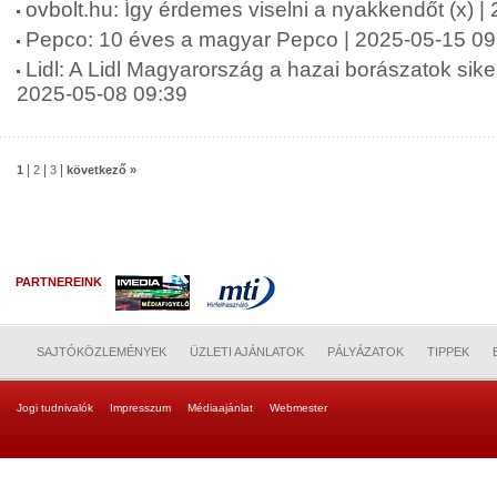
ovbolt.hu: Így érdemes viselni a nyakkendőt (x) 
Pepco: 10 éves a magyar Pepco | 2025-05-15 09
Lidl: A Lidl Magyarország a hazai borászatok siker
2025-05-08 09:39
|
|
|
1
2
3
következő »
PARTNEREINK
SAJTÓKÖZLEMÉNYEK
ÜZLETI AJÁNLATOK
PÁLYÁZATOK
TIPPEK
Jogi tudnivalók
Impresszum
Médiaajánlat
Webmester