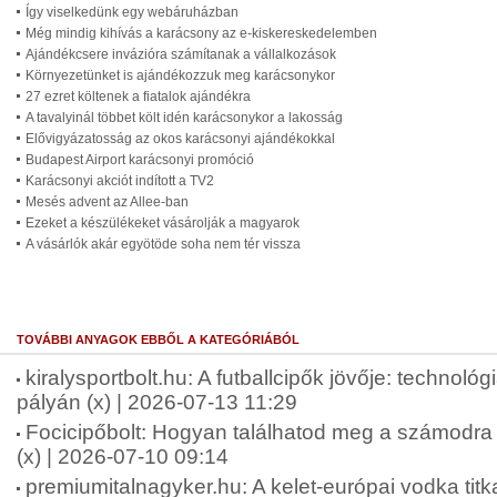
Így viselkedünk egy webáruházban
Még mindig kihívás a karácsony az e-kiskereskedelemben
Ajándékcsere invázióra számítanak a vállalkozások
Környezetünket is ajándékozzuk meg karácsonykor
27 ezret költenek a fiatalok ajándékra
A tavalyinál többet költ idén karácsonykor a lakosság
Elővigyázatosság az okos karácsonyi ajándékokkal
Budapest Airport karácsonyi promóció
Karácsonyi akciót indított a TV2
Mesés advent az Allee-ban
Ezeket a készülékeket vásárolják a magyarok
A vásárlók akár egyötöde soha nem tér vissza
TOVÁBBI ANYAGOK EBBŐL A KATEGÓRIÁBÓL
kiralysportbolt.hu: A futballcipők jövője: technológ
pályán (x) | 2026-07-13 11:29
Focicipőbolt: Hogyan találhatod meg a számodra 
(x) | 2026-07-10 09:14
premiumitalnagyker.hu: A kelet-európai vodka tit