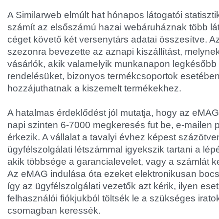
A Similarweb elmúlt hat hónapos látogatói statiszt
számít az elsőszámú hazai webáruháznak több lát
céget követő két versenytárs adatai összesítve. 
szezonra bevezette az aznapi kiszállítást, melyne
vásárlók, akik valamelyik munkanapon legkésőbb d
rendelésüket, bizonyos termékcsoportok esetébe
hozzájuthatnak a kiszemelt termékekhez.
A hatalmas érdeklődést jól mutatja, hogy az eMAG
napi szinten 6-7000 megkeresés fut be, e-mailen 
érkezik. A vállalat a tavalyi évhez képest százötv
ügyfélszolgálati létszámmal igyekszik tartani a lép
akik többsége a garancialevelet, vagy a számlát 
Az eMAG indulása óta ezeket elektronikusan bocs
így az ügyfélszolgálati vezetők azt kérik, ilyen es
felhasználói fiókjukból töltsék le a szükséges irato
csomagban keressék.