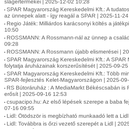
slágertermékei | 2025-12-02 10:28
SPAR Magyarország Kereskedelmi Kft.: A tudatos
az ünnepek alatt - így reagál a SPAR | 2025-11-24
Regio Játék: Milliárdos karácsonyi költés a játék
10:50
ROSSMANN: A Rossmann-nál az ünnep a családró
09:28
ROSSMANN: A Rossmann újabb elismerései | 20
SPAR Magyarország Kereskedelmi Kft.: A SPAR
folytatja áruházainak korszerűsítését | 2025-09-25
SPAR Magyarország Kereskedelmi Kft.: Több mint 2
SPAR-fejlesztés Kelet-Magyarországon | 2025-09
RS Bútoráruház : A MediaMarkt Békéscsabán is 
erősít | 2025-09-16 12:53
csupacipo.hu: Az első lépések szerepe a baba fej
07-16 09:55
Lidl: Ötödször is megbízható munkaadó lett a Lid
Lidl: Továbbra is őrzi vezető szerepét a Lidl | 20