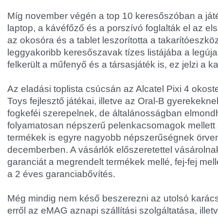
Míg november végén a top 10 keresőszóban a ját
laptop, a kávéfőző és a porszívó foglalták el az e
az okosóra és a tablet leszorította a takarítóeszkö
leggyakoribb keresőszavak tízes listájába a legúj
felkerült a műfenyő és a társasjáték is, ez jelzi a 
Az eladási toplista csúcsán az Alcatel Pixi 4 okos
Toys fejlesztő játékai, illetve az Oral-B gyerekekn
fogkeféi szerepelnek, de általánosságban elmond
folyamatosan népszerű pelenkacsomagok mellett 
termékek is egyre nagyobb népszerűségnek örv
decemberben. A vásárlók előszeretettel vásárolnak 
garanciát a megrendelt termékek mellé, fej-fej melle
a 2 éves garanciabővítés.
Még mindig nem késő beszerezni az utolsó karács
erről az eMAG aznapi szállítási szolgáltatása, illet