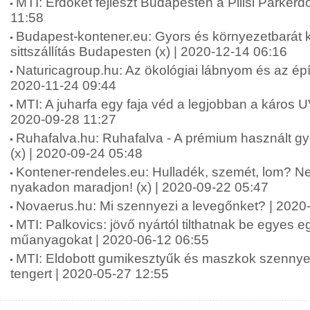
MTI: Erdőket fejleszt Budapesten a Pilisi Parkerdő
11:58
Budapest-kontener.eu: Gyors és környezetbarát 
sittszállítás Budapesten (x) | 2020-12-14 06:16
Naturicagroup.hu: Az ökológiai lábnyom és az épí
2020-11-24 09:44
MTI: A juharfa egy faja véd a legjobban a káros U
2020-09-28 11:27
Ruhafalva.hu: Ruhafalva - A prémium használt g
(x) | 2020-09-24 05:48
Kontener-rendeles.eu: Hulladék, szemét, lom? Ne
nyakadon maradjon! (x) | 2020-09-22 05:47
Novaerus.hu: Mi szennyezi a levegőnket? | 2020
MTI: Palkovics: jövő nyártól tilthatnak be egyes 
műanyagokat | 2020-06-12 06:55
MTI: Eldobott gumikesztyűk és maszkok szennyez
tengert | 2020-05-27 12:55