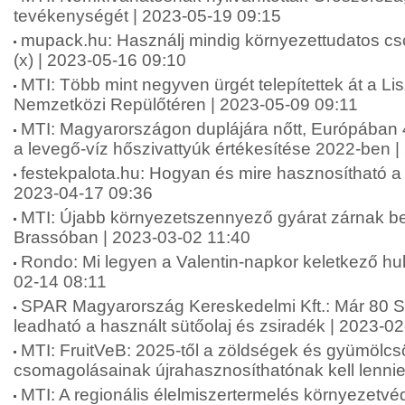
tevékenységét | 2023-05-19 09:15
mupack.hu: Használj mindig környezettudatos c
(x) | 2023-05-16 09:10
MTI: Több mint negyven ürgét telepítettek át a Li
Nemzetközi Repülőtéren | 2023-05-09 09:11
MTI: Magyarországon duplájára nőtt, Európában 
a levegő-víz hőszivattyúk értékesítése 2022-ben 
festekpalota.hu: Hogyan és mire hasznosítható a f
2023-04-17 09:36
MTI: Újabb környezetszennyező gyárat zárnak be
Brassóban | 2023-03-02 11:40
Rondo: Mi legyen a Valentin-napkor keletkező hul
02-14 08:11
SPAR Magyarország Kereskedelmi Kft.: Már 80 
leadható a használt sütőolaj és zsiradék | 2023-0
MTI: FruitVeB: 2025-től a zöldségek és gyümölcs
csomagolásainak újrahasznosíthatónak kell lennie
MTI: A regionális élelmiszertermelés környezetvé