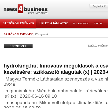
SAJTÓKÖZLEMÉNYEK
ÜZLETI AJÁNLATOK
PÁLYÁZATOK
TIPPEK
SAJTÓKÖZLEMÉNYEK
| Környezet
Sajtóközleménye
KÖRNYEZET
hydroking.hu: Innovatív megoldások a cs
kezelésére: szikkasztó alagutak (x) | 2026
Magyar Termék: Láthatatlan szennyezés a vizein
09:49
rogtonirtok.hu: Miért bukkanhatnak fel kártevők 
is? (x) | 2026-06-16 09:10
mosopanda.hu: Mikor volt utoljára klímatisztítás a
2026-06-15 09:59