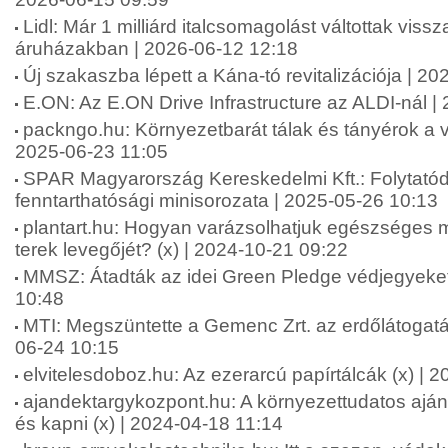
Lidl: Már 1 milliárd italcsomagolást váltottak vissza
áruházakban | 2026-06-12 12:18
Új szakaszba lépett a Kána-tó revitalizációja | 2
E.ON: Az E.ON Drive Infrastructure az ALDI-nál |
packngo.hu: Környezetbarát tálak és tányérok a v
2025-06-23 11:05
SPAR Magyarország Kereskedelmi Kft.: Folytató
fenntarthatósági minisorozata | 2025-05-26 10:13
plantart.hu: Hogyan varázsolhatjuk egészséges 
terek levegőjét? (x) | 2024-10-21 09:22
MMSZ: Átadták az idei Green Pledge védjegyeket
10:48
MTI: Megszüntette a Gemenc Zrt. az erdőlátogatási
06-24 10:15
elvitelesdoboz.hu: Az ezerarcú papírtálcák (x) | 
ajandektargykozpont.hu: A környezettudatos ajá
és kapni (x) | 2024-04-18 11:14