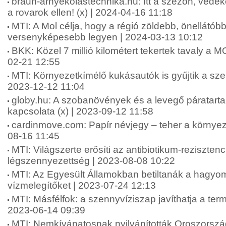
braun-arnyekolastechnika.hu: Itt a szezon, véd
a rovarok ellen! (x) | 2024-04-16 11:18
MTI: A Mol célja, hogy a régió zöldebb, önellátób
versenyképesebb legyen | 2024-03-13 10:12
BKK: Közel 7 millió kilométert tekertek tavaly a 
02-21 12:55
MTI: Környezetkímélő kukásautók is gyűjtik a sz
2023-12-12 11:04
globy.hu: A szobanövények és a levegő páratart
kapcsolata (x) | 2023-09-12 11:58
cardinmove.com: Papír névjegy – teher a környez
08-16 11:45
MTI: Világszerte erősíti az antibiotikum-rezisztenc
légszennyezettség | 2023-08-08 10:22
MTI: Az Egyesült Államokban betiltanák a hagy
vízmelegítőket | 2023-07-24 12:13
MTI: Másfélfok: a szennyvíziszap javíthatja a termő
2023-06-14 09:39
MTI: Nemkívánatosnak nyilvánították Oroszors