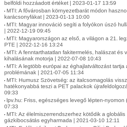
belföldi hozzáadott értéket | 2023-01-17 13:59
MTI: A fővárosban környezetbarát módon hasznos
karácsonyfákat | 2023-01-13 10:00
MTI: Magyar innováció segíti a folyókon úszó hul
| 2022-12-19 09:45
MTI: Magyarországon az első, a világon a 21. l
PTE | 2022-12-16 13:24
MTI: A fenntarthatatlan fakitermelés, halászat és 
kihalásának motorja | 2022-07-08 10:43
MTI: A legtöbb európai az éghajlatváltozást tartja
problémának | 2021-07-05 11:34
MTI: Humusz Szövetség: az italcsomagolás viss
hatékonyabbá teszi a PET palackok újrafeldolgoz
09:33
lpv.hu: Friss, egészséges levegő lépten-nyomon 
07:33
MTI: Az élelmiszerrendszerhez kötődik a globáli
gázkibocsátás egyharmada | 2021-03-10 12:11