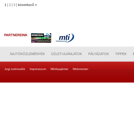
|
|
|
1
2
3
következő »
PARTNEREINK
SAJTÓKÖZLEMÉNYEK
ÜZLETI AJÁNLATOK
PÁLYÁZATOK
TIPPEK
Jogi tudnivalók
Impresszum
Médiaajánlat
Webmester