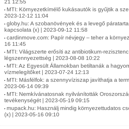
21 12:55
MTI: Környezetkímélő kukásautók is gyűjtik a sz
2023-12-12 11:04
globy.hu: A szobanövények és a levegő páratart
kapcsolata (x) | 2023-09-12 11:58
cardinmove.com: Papír névjegy – teher a környez
16 11:45
MTI: Világszerte erősíti az antibiotikum-rezisztenc
légszennyezettség | 2023-08-08 10:22
MTI: Az Egyesült Államokban betiltanák a hagy
vízmelegítőket | 2023-07-24 12:13
MTI: Másfélfok: a szennyvíziszap javíthatja a termő
2023-06-14 09:39
MTI: Nemkívánatosnak nyilvánították Oroszors
tevékenységét | 2023-05-19 09:15
mupack.hu: Használj mindig környezettudatos c
(x) | 2023-05-16 09:10