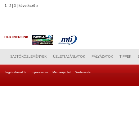
|
|
|
1
2
3
következő »
PARTNEREINK
SAJTÓKÖZLEMÉNYEK
ÜZLETI AJÁNLATOK
PÁLYÁZATOK
TIPPEK
Jogi tudnivalók
Impresszum
Médiaajánlat
Webmester