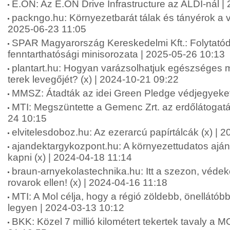
E.ON: Az E.ON Drive Infrastructure az ALDI-nál |
packngo.hu: Környezetbarát tálak és tányérok a v
2025-06-23 11:05
SPAR Magyarország Kereskedelmi Kft.: Folytató
fenntarthatósági minisorozata | 2025-05-26 10:13
plantart.hu: Hogyan varázsolhatjuk egészséges 
terek levegőjét? (x) | 2024-10-21 09:22
MMSZ: Átadták az idei Green Pledge védjegyeket
MTI: Megszüntette a Gemenc Zrt. az erdőlátogatás
24 10:15
elvitelesdoboz.hu: Az ezerarcú papírtálcák (x) | 
ajandektargykozpont.hu: A környezettudatos ajá
kapni (x) | 2024-04-18 11:14
braun-arnyekolastechnika.hu: Itt a szezon, véd
rovarok ellen! (x) | 2024-04-16 11:18
MTI: A Mol célja, hogy a régió zöldebb, önellát
legyen | 2024-03-13 10:12
BKK: Közel 7 millió kilométert tekertek tavaly a 