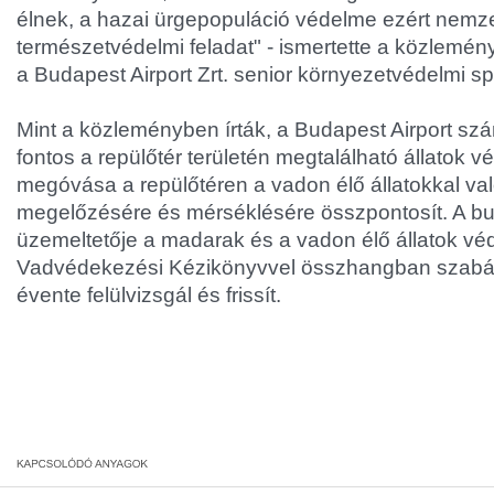
élnek, a hazai ürgepopuláció védelme ezért nemzet
természetvédelmi feladat" - ismertette a közlemén
a Budapest Airport Zrt. senior környezetvédelmi spe
Mint a közleményben írták, a Budapest Airport sz
fontos a repülőtér területén megtalálható állatok v
megóvása a repülőtéren a vadon élő állatokkal va
megelőzésére és mérséklésére összpontosít. A bu
üzemeltetője a madarak és a vadon élő állatok vé
Vadvédekezési Kézikönyvvel összhangban szabá
évente felülvizsgál és frissít.