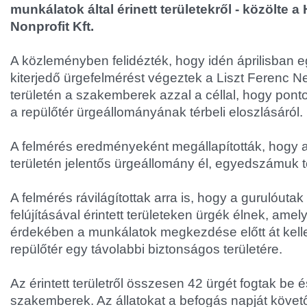
munkálatok által érinett területekről - közölte a
Nonprofit Kft.
A közleményben felidézték, hogy idén áprilisban e
kiterjedő ürgefelmérést végeztek a Liszt Ferenc 
területén a szakemberek azzal a céllal, hogy pon
a repülőtér ürgeállományának térbeli eloszlásáról.
A felmérés eredményeként megállapították, hogy a
területén jelentős ürgeállomány él, egyedszámuk t
A felmérés rávilágítottak arra is, hogy a gurulóutak
felújításával érintett területeken ürgék élnek, ame
érdekében a munkálatok megkezdése előtt át kellet
repülőtér egy távolabbi biztonságos területére.
Az érintett területről összesen 42 ürgét fogtak be és
szakemberek. Az állatokat a befogás napját köve