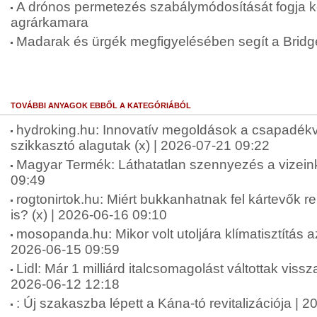
A drónos permetezés szabálymódosítását fogja
agrárkamara
Madarak és ürgék megfigyelésében segít a Brid
TOVÁBBI ANYAGOK EBBŐL A KATEGÓRIÁBÓL
hydroking.hu: Innovatív megoldások a csapadékv
szikkasztó alagutak (x) | 2026-07-21 09:22
Magyar Termék: Láthatatlan szennyezés a vizein
09:49
rogtonirtok.hu: Miért bukkanhatnak fel kártevők 
is? (x) | 2026-06-16 09:10
mosopanda.hu: Mikor volt utoljára klímatisztítás a
2026-06-15 09:59
Lidl: Már 1 milliárd italcsomagolást váltottak viss
2026-06-12 12:18
: Új szakaszba lépett a Kána-tó revitalizációja | 