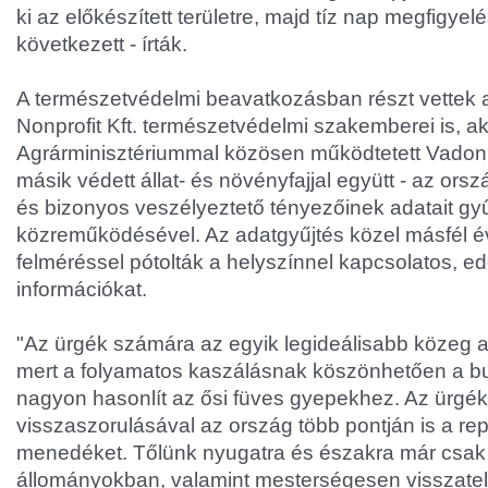
ki az előkészített területre, majd tíz nap megfigyel
következett - írták.
A természetvédelmi beavatkozásban részt vettek 
Nonprofit Kft. természetvédelmi szakemberei is, ak
Agrárminisztériummal közösen működtetett Vadon
másik védett állat- és növényfajjal együtt - az ors
és bizonyos veszélyeztető tényezőinek adatait gyű
közreműködésével. Az adatgyűjtés közel másfél évt
felméréssel pótolták a helyszínnel kapcsolatos, e
információkat.
"Az ürgék számára az egyik legideálisabb közeg a 
mert a folyamatos kaszálásnak köszönhetően a bu
nagyon hasonlít az ősi füves gyepekhez. Az ürgék 
visszaszorulásával az ország több pontján is a rep
menedéket. Tőlünk nyugatra és északra már csak
állományokban, valamint mesterségesen visszatel