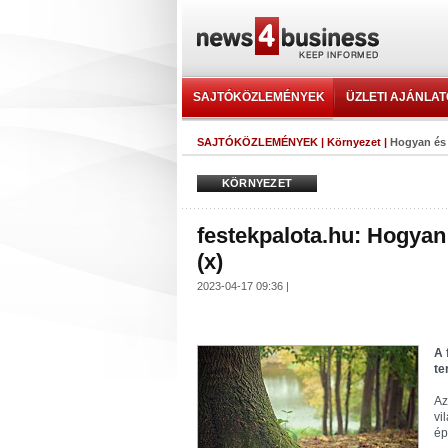
SAJTÓKÖZLEMÉNYEK
ÜZLETI AJÁNLA
SAJTÓKÖZLEMÉNYEK
|
Környezet
|
Hogyan és 
KÖRNYEZET
festekpalota.hu: Hogyan
(x)
2023-04-17 09:36 |
A 
te
Az
vi
ép