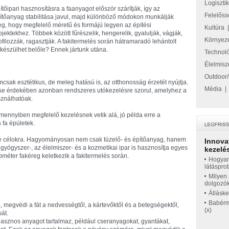
Logiszti
ítőipari hasznosításra a faanyagot először szárítják, így az
Felelőss
ítőanyag stabilitása javul, majd különböző módokon munkálják
g, hogy megfelelő méretű és formájú legyen az építési
Kultúra
ojektekhez. Többek között fűrészelik, hengerelik, gyalulják, vágják,
Környez
ofilozzák, ragasztják. A fakitermelés során hátramaradó lehántolt
készülhet belőle? Ennek jártunk utána.
Technol
Élelmisz
Outdoor/
csak esztétikus, de meleg hatású is, az otthonosság érzetét nyújtja.
Média
e érdekében azonban rendszeres utókezelésre szorul, amelyhez a
ználhatóak.
 amennyiben megfelelő kezelésnek vetik alá, jó példa erre a
 fa épületek.
éle célokra. Hagyományosan nem csak tüzelő- és építőanyag, hanem
Innova
 gyógyszer-, az élelmiszer- és a kozmetikai ipar is hasznosítja egyes
kezelés
bméter fakéreg keletkezik a fakitermelés során.
Hogyan
látáspro
Milyen 
dolgozó
Állásk
Babérme
a, megvédi a fát a nedvességtől, a kártevőktől és a betegségektől,
(x)
sát.
asznos anyagot tartalmaz, például cseranyagokat, gyantákat,