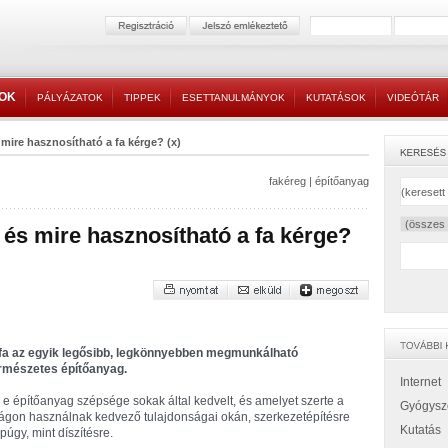
TOK
PÁLYÁZATOK
TIPPEK
ESETTANULMÁNYOK
KUTATÁSOK
VIDEÓTÁR
mire hasznosítható a fa kérge? (x)
fakéreg
|
építőanyag
 és mire hasznosítható a fa kérge?
fa az egyik legősibb, legkönnyebben megmunkálható
rmészetes építőanyag.
Internet
 e építőanyag szépsége sokak által kedvelt, és amelyet szerte a
Gyógysz
lágon használnak kedvező tulajdonságai okán, szerkezetépítésre
Kutatás
púgy, mint díszítésre.