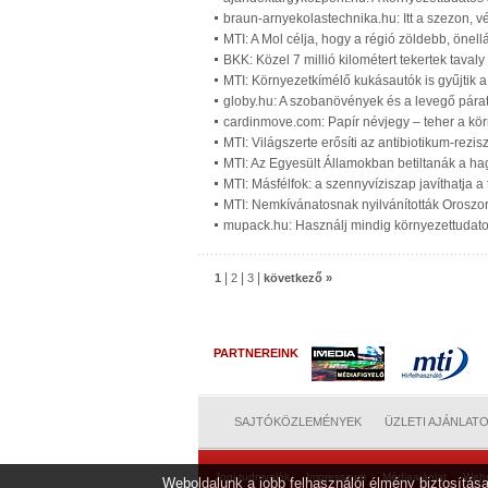
braun-arnyekolastechnika.hu: Itt a szezon, 
MTI: A Mol célja, hogy a régió zöldebb, öne
BKK: Közel 7 millió kilométert tekertek tava
MTI: Környezetkímélő kukásautók is gyűjtik 
globy.hu: A szobanövények és a levegő párat
cardinmove.com: Papír névjegy – teher a kör
MTI: Világszerte erősíti az antibiotikum-rezi
MTI: Az Egyesült Államokban betiltanák a h
MTI: Másfélfok: a szennyvíziszap javíthatja a
MTI: Nemkívánatosnak nyilvánították Orosz
mupack.hu: Használj mindig környezettudato
|
|
|
1
2
3
következő »
PARTNEREINK
SAJTÓKÖZLEMÉNYEK
ÜZLETI AJÁNLAT
Jogi tudnivalók
Impresszum
Médiaajánlat
Web
Weboldalunk a jobb felhasználói élmény biztosítása