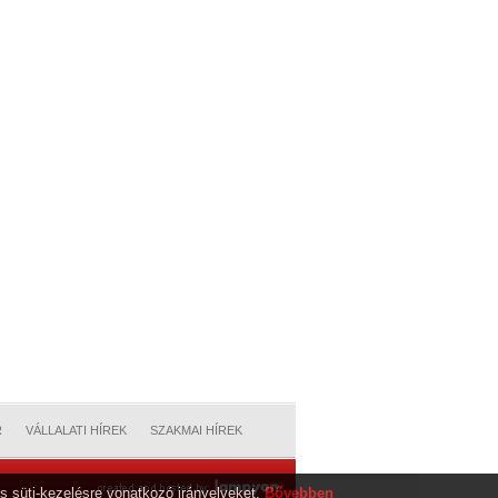
R
VÁLLALATI HÍREK
SZAKMAI HÍREK
s süti-kezelésre vonatkozó irányelveket.
Bővebben