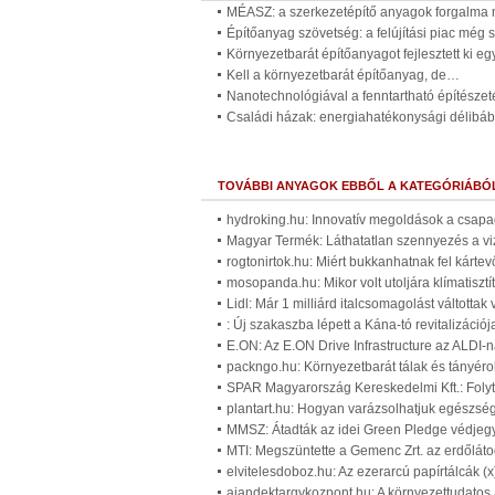
MÉASZ: a szerkezetépítő anyagok forgalma n
Építőanyag szövetség: a felújítási piac még 
Környezetbarát építőanyagot fejlesztett ki eg
Kell a környezetbarát építőanyag, de…
Nanotechnológiával a fenntartható építészeté
Családi házak: energiahatékonysági délibáb
TOVÁBBI ANYAGOK EBBŐL A KATEGÓRIÁBÓ
hydroking.hu: Innovatív megoldások a csapad
Magyar Termék: Láthatatlan szennyezés a vi
rogtonirtok.hu: Miért bukkanhatnak fel kárte
mosopanda.hu: Mikor volt utoljára klímatiszt
Lidl: Már 1 milliárd italcsomagolást váltotta
: Új szakaszba lépett a Kána-tó revitalizáció
E.ON: Az E.ON Drive Infrastructure az ALDI-
packngo.hu: Környezetbarát tálak és tányéro
SPAR Magyarország Kereskedelmi Kft.: Folyt
plantart.hu: Hogyan varázsolhatjuk egészség
MMSZ: Átadták az idei Green Pledge védjegy
MTI: Megszüntette a Gemenc Zrt. az erdőlátog
elvitelesdoboz.hu: Az ezerarcú papírtálcák (
ajandektargykozpont.hu: A környezettudatos 