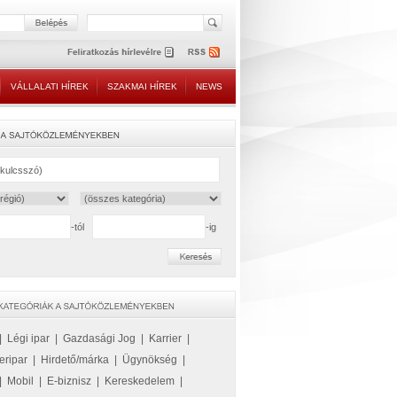
VÁLLALATI HÍREK
SZAKMAI HÍREK
NEWS
-tól
-ig
|
Légi ipar
|
Gazdasági Jog
|
Karrier
|
eripar
|
Hirdető/márka
|
Ügynökség
|
|
Mobil
|
E-biznisz
|
Kereskedelem
|