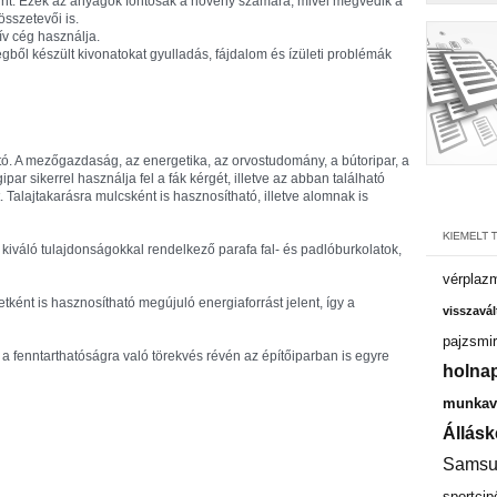
gnint. Ezek az anyagok fontosak a növény számára, mivel megvédik a
összetevői is.
ív cég használja.
gből készült kivonatokat gyulladás, fájdalom és ízületi problémák
. A mezőgazdaság, az energetika, az orvostudomány, a bútoripar, a
ar sikerrel használja fel a fák kérgét, illetve az abban található
. Talajtakarásra mulcsként is hasznosítható, illetve alomnak is
kiváló tulajdonságokkal rendelkező parafa fal- és padlóburkolatok,
vérplaz
tként is hasznosítható megújuló energiaforrást jelent, így a
visszavál
pajzsmir
 a fenntarthatóságra való törekvés révén az építőiparban is egyre
holnap
munkavá
Állásk
Samsu
sportcip