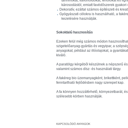
tanninokat, flavonoidokat, fenolokat és li
károsodástól, emiatt favédőszerek gyakori 
Dekoratív, ezáltal számos építészeti és kreat
Gyógyászati célokra is használható, a fakére
kezelésére használják.
Sokoldalú hasznosítás
Ezeken felül még számos módon hasznosítható
szigetelőanyag-gyártás és vegyipar, a szépségip
anyagokat, például az illóolajokat, a gyantákat
kiváló.
A paratölgy kérgéből készülnek a népszerű és 
valamint számos dísz- és használati tárgy.
A fakéreg bio üzemanyagként, brikettként, pelle
fenntartható fejlődésben nagy szerepet kap.
A fa könnyen hozzáférhető, környezetbarát, és
szélesebb körben használják.