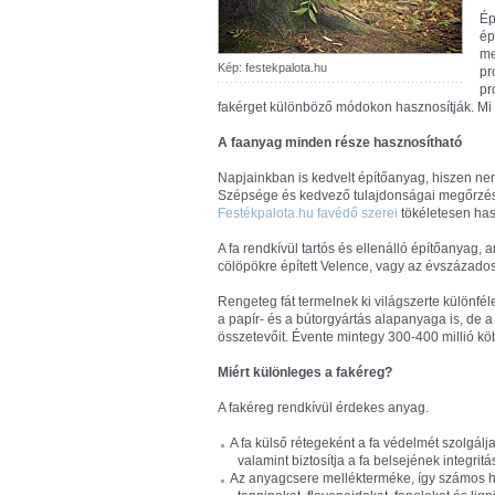
Ép
ép
me
Kép: festekpalota.hu
pr
pr
fakérget különböző módokon hasznosítják. Mi 
A faanyag minden része hasznosítható
Napjainkban is kedvelt építőanyag, hiszen nem
Szépsége és kedvező tulajdonságai megőrzés
Festékpalota.hu favédő szerei
tökéletesen has
A fa rendkívül tartós és ellenálló építőanyag,
cölöpökre épített Velence, vagy az évszázados
Rengeteg fát termelnek ki világszerte különf
a papír- és a bútorgyártás alapanyaga is, de a
összetevőit. Évente mintegy 300-400 millió kö
Miért különleges a fakéreg?
A fakéreg rendkívül érdekes anyag.
A fa külső rétegeként a fa védelmét szolgálj
valamint biztosítja a fa belsejének integritá
Az anyagcsere mellékterméke, így számos h