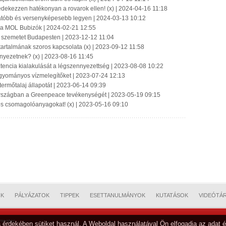
védekezzen hatékonyan a rovarok ellen! (x) | 2024-04-16 11:18
llátóbb és versenyképesebb legyen | 2024-03-13 10:12
ly a MOL Bubizók | 2024-02-21 12:55
a szemetet Budapesten | 2023-12-12 11:04
artalmának szoros kapcsolata (x) | 2023-09-12 11:58
nyezetnek? (x) | 2023-08-16 11:45
sztencia kialakulását a légszennyezettség | 2023-08-08 10:22
agyományos vízmelegítőket | 2023-07-24 12:13
 termőtalaj állapotát | 2023-06-14 09:39
országban a Greenpeace tevékenységét | 2023-05-19 09:15
s csomagolóanyagokat! (x) | 2023-05-16 09:10
OK
PÁLYÁZATOK
TIPPEK
ESETTANULMÁNYOK
KUTATÁSOK
VIDEÓTÁ
mester
 érdekében sütiket használ. A Weboldal használatával Ön elfogadja az adat é