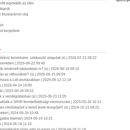
őtt leginkább az idén
stagnál
y tiszaújvárosi cég
rt
ot kergetünk
L
ékvíz kezelésére: szikkasztó alagutak (x) | 2026-07-21 09:22
zeinkben | 2026-06-22 09:49
vők rendezett lakásokban is? (x) | 2026-06-16 09:10
ítás az otthonában? (x) | 2026-06-15 09:59
k vissza a Lidl áruházakban | 2026-06-12 12:18
ja | 2026-04-24 10:00
nál | 2025-06-26 09:52
k a vendéglátásban (x) | 2025-06-23 11:05
atódik a SPAR fenntarthatósági minisorozata | 2025-05-26 10:13
es minőségűvé a belső terek levegőjét? (x) | 2024-10-21 09:22
eket | 2024-09-26 10:48
atási tilalmat | 2024-06-24 10:15
x) | 2024-06-18 11:16
ajándékokat öröm adni és kapni (x) | 2024-04-18 11:14