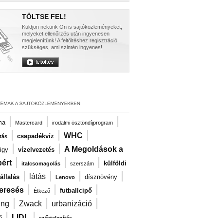
TÖLTSE FEL!
Küldjön nekünk Ön is sajtóközleményeket,
melyeket ellenőrzés után ingyenesen
megjelenítünk! A feltöltéshez regisztráció
szükséges, ami szintén ingyenes!
|
|
|
ma
Mastercard
irodalmi ösztöndíjprogram
|
|
|
WHC
csapadékvíz
tás
|
|
A Megoldások a
igy
vízelvezetés
|
|
|
ért
külföldi
italcsomagolás
szerszám
|
|
|
|
látás
llalás
dísznövény
Lenovo
|
|
|
eresés
futballcipő
Étkező
|
|
|
ng
Zwack
urbanizáció
|
|
LIDL
ő