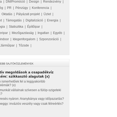
ka
|
DM/Promóció
|
Design
|
Rendezvény
|
ég
|
PR
|
Pénzügy
|
Konferencia
|
|
Oktatás
|
Pályázati projekt
|
Üzlet
|
et
|
Támogatás
|
Digitalizáció
|
Energia
|
ógia
|
Statisztika
|
Építőipar
|
eripar
|
Mezőgazdaság
|
Ingatlan
|
Egyéb
|
indoor
|
Idegenforgalom
|
Szponzoráció
|
|
Járműipar
|
Tőzsde
|
tív megoldások a csapadékvíz
ére: szikkasztó alagutak (x)
 ismerhetőek fel a leggyakoribb
blémák? (x)
munkát vállalnak szívesen a fülöp-szigeteki
k?
eresés nyáron: Aranybánya vagy időpazarlás?
ggy: inváziós veszély vagy csak félreértés?