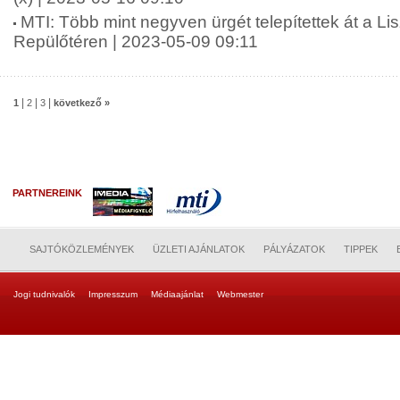
MTI: Több mint negyven ürgét telepítettek át a L
Repülőtéren | 2023-05-09 09:11
|
|
|
1
2
3
következő »
PARTNEREINK
SAJTÓKÖZLEMÉNYEK
ÜZLETI AJÁNLATOK
PÁLYÁZATOK
TIPPEK
Jogi tudnivalók
Impresszum
Médiaajánlat
Webmester