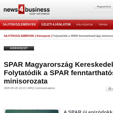
SAJTÓKÖZLEMÉNYEK
ÜZLETI AJÁNLATOK
PÁLYÁZATOK
TIPPEK
SAJTÓKÖZLEMÉNYEK
|
Környezet
|
Folytatódik a SPAR fenntarthatósági minisor
KÖRNYEZET
SPAR Magyarország Kereskedelm
Folytatódik a SPAR fenntartható
minisorozata
2025-05-26 10:13 | KRQ Communications
A SPAR új epizódokka