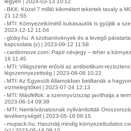
legyen | 2024-03-13 10:12
BKK: Közel 7 millió kilométert tekertek tavaly a 
21 12:55
MTI: Környezetkímélő kukásautók is gyűjtik a sz
2023-12-12 11:04
globy.hu: A szobanövények és a levegő páratart
kapcsolata (x) | 2023-09-12 11:58
cardinmove.com: Papír névjegy – teher a környez
16 11:45
MTI: Világszerte erősíti az antibiotikum-rezisztenc
légszennyezettség | 2023-08-08 10:22
MTI: Az Egyesült Államokban betiltanák a hagy
vízmelegítőket | 2023-07-24 12:13
MTI: Másfélfok: a szennyvíziszap javíthatja a termő
2023-06-14 09:39
MTI: Nemkívánatosnak nyilvánították Oroszors
tevékenységét | 2023-05-19 09:15
mupack.hu: Használj mindig környezettudatos c
(x) | 2023-05-16 09:10