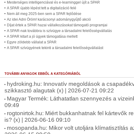
Mesterséges intelligenciával és e-learninggel újít a SPAR
A SPAR újabb lépést tett a digitalizáció felé
Nem áll meg 2025-ben sem a SPAR fejlődése
Az idei Adni Öröm! karácsonyi adománygyűjtő akció
Díjat értek a SPAR hazai vállalkozásokat támogató programjai
A SPAR-nak továbbra is szívügye a társadalmi felelősségvállalás
A SPAR kitart a jó ügyek támogatása mellett
Egyre zöldebb vállalat a SPAR
A SPAR szívügyének tekinti a társadalmi felelősségvállalást
TOVÁBBI ANYAGOK EBBŐL A KATEGÓRIÁBÓL
hydroking.hu: Innovatív megoldások a csapadékv
szikkasztó alagutak (x) | 2026-07-21 09:22
Magyar Termék: Láthatatlan szennyezés a vizein
09:49
rogtonirtok.hu: Miért bukkanhatnak fel kártevők 
is? (x) | 2026-06-16 09:10
mosopanda.hu: Mikor volt utoljára klímatisztítás a