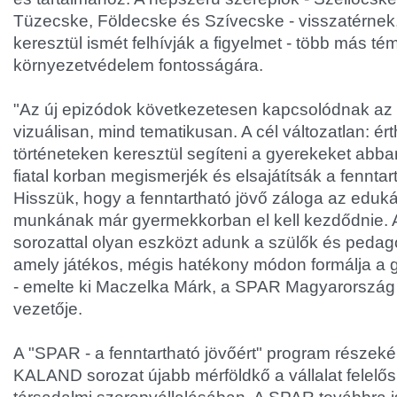
Tüzecske, Földecske és Szívecske - visszatérnek
keresztül ismét felhívják a figyelmet - több más tém
környezetvédelem fontosságára.
"Az új epizódok következetesen kapcsolódnak az 
vizuálisan, mind tematikusan. A cél változatlan: é
történeteken keresztül segíteni a gyerekeket abb
fiatal korban megismerjék és elsajátítsák a fenntar
Hisszük, hogy a fenntartható jövő záloga az eduk
munkának már gyermekkorban el kell kezdődni
sorozattal olyan eszközt adunk a szülők és peda
amely játékos, mégis hatékony módon formálja a 
- emelte ki Maczelka Márk, a SPAR Magyarorszá
vezetője.
A "SPAR - a fenntartható jövőért" program részeké
KALAND sorozat újabb mérföldkő a vállalat felelő