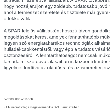
társadalmi szerepvállalásában. A SPAR továbbra is 
hogy hozzájáruljon egy zöldebb, tudatosabb jövő
ahol a természet szeretete és tisztelete már gyer
értékké válik.
A SPAR felelős vállalatként hosszú távon gondolko
megoldásokat keres, amelyek fenntarthatóbb műkö
legyen szó energiatakarékos technológiák alkalma
hulladékcsökkentésről, vagy épp a tudatos vásárl
ösztönzéséről. A fenntarthatóságot nemcsak mű
társadalmi szerepvállalásaiban is központi kérdésk
figyelmet fordítva az oktatásra és az ismeretterjesz
A Minecraft világa megelevenedik a SPAR áruházaiban