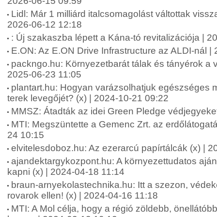
2026-06-15 09:59
Lidl: Már 1 milliárd italcsomagolást váltottak viss
2026-06-12 12:18
: Új szakaszba lépett a Kána-tó revitalizációja | 
E.ON: Az E.ON Drive Infrastructure az ALDI-nál |
packngo.hu: Környezetbarát tálak és tányérok a v
2025-06-23 11:05
plantart.hu: Hogyan varázsolhatjuk egészséges 
terek levegőjét? (x) | 2024-10-21 09:22
MMSZ: Átadták az idei Green Pledge védjegyeket
MTI: Megszüntette a Gemenc Zrt. az erdőlátogatás
24 10:15
elvitelesdoboz.hu: Az ezerarcú papírtálcák (x) | 
ajandektargykozpont.hu: A környezettudatos ajá
kapni (x) | 2024-04-18 11:14
braun-arnyekolastechnika.hu: Itt a szezon, véd
rovarok ellen! (x) | 2024-04-16 11:18
MTI: A Mol célja, hogy a régió zöldebb, önellát