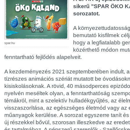
sikerű "SPAR ÖKO K
sorozatot.
A környezettudatosság
bemutató kisfilmek célj
hogy a legfiatalabb g
spar.hu
közérthető módon mut
fenntartható fejlődés alapelveit.
A kezdeményezés 2021 szeptemberében indult, 
tízrészes animációs szériát mutatott be óvodások
kisiskolásoknak. A rövid, 40 másodperces epizód
nyelvén meséltek olyan, a fenntarthatóság szemp
témákról, mint a szelektív hulladékgyűjtés, az éle
visszaszorítása, az egészséges életmód vagy az 
műanyagok kerülése. A sorozat egyszerre tanít és
új részekkel bővül, szorosan illeszkedve az erede
és tartalmához. A népszerű szereplők - Szellőcske