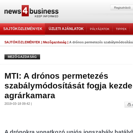
SAJTÓKÖZLEMÉNYEK
ÜZLETI AJÁNLATOK
PÁLYÁZATOK
TIPPEK
SAJTÓKÖZLEMÉNYEK
|
Mezőgazdaság
|
A drónos permetezés szabálymódosítását
MEZŐGAZDASÁG
MTI: A drónos permetezés
szabálymódosítását fogja kezd
agrárkamara
2019-03-18 09:42 |
A drónokra vonatkozó uniós jogszabály hatály