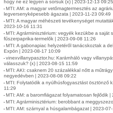
hogy ne ez legyen a sorsuk (x) | 2023-12-13 09:2
MTI: AM: a magyar vetőmagtermesztés az agrári
legversenyképesebb ágazata | 2023-11-23 09:49
MTI: A magyar méhészeti tevékenységet mutatták
2023-10-16 11:31
MTI: Agrárminisztérium: vegyék kezükbe a saját 
fűszerpaprika-termelők | 2023-09-08 11:26
MTI: A gabonapiac helyzetéről tanácskoztak a d
Expón | 2023-08-17 10:09
vinexvillanypasztor.hu: Karámháló vagy villanypás
válasszuk? (x) | 2023-08-15 11:59
MTI: AKI: csaknem 20 százalékkal nőtt a műtrág
negyedévben | 2023-08-08 09:22
MTI: Folytatódik a nyúlhúsfogyasztást ösztönző
11:29
MTI: AM: a baromfiágazat folyamatosan fejlődik |
MTI: Agrárminisztérium: berobbant a meggyszezo
MTI: AM: szárnyal a húsgalambágazat | 2023-07