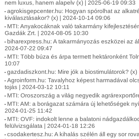
nem luxus, hanem alapelv (x) | 2025-06-19 09:33
agrokisgepcenter.hu: Hogyan spórolhat az alkatr
kiválasztásakor? (x) | 2024-10-14 09:06
MTI: Anyakocáknak való takarmány kifejlesztésén
Gazdák Zrt. | 2024-08-05 10:30
biharexpress.hu: A takarmányozás eszközei az áll
2024-07-22 09:47
MTI: Több búza és árpa termett hektáronként To
10:07
gazdadiszkont.hu: Mire jók a biostimulátorok? (x)
Agroinform.hu: Tavalyhoz képest harmadával olcs
tojás | 2024-03-12 10:11
MTI: Oroszország a világ negyedik agrárexportőr
MTI: AM: a borágazat számára új lehetőségek nyí
2024-01-25 11:42
MTI: OVF: indokolt lenne a balatoni nádgazdálkod
felülvizsgálata | 2024-01-18 12:26
csodakertesz.hu: A kihalás szélén áll egy sor rova