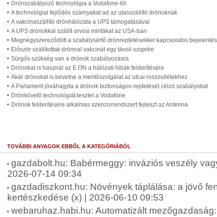
Drónszabályozó technológia a Vodafone-tól
A technológiai fejlődés szárnyakat ad az utasszállító drónoknak
A vakcinaszállító drónhálózata a UPS támogatásával
A UPS drónokkal szállít orvosi mintákat az USA-ban
Megnégyszereződött a szabálysértő drónreptetésekkel kapcsolatos bejelenté
Először szállítottak drónnal vakcinát egy távoli szigetre
Sürgős szükség van a drónok szabályozásra
Drónokat is használ az E.ON a hálózati hibák felderítésére
Akár drónokat is bevetne a mentőszolgálat az utcai rosszullétekhez
A Parlament jóváhagyta a drónok biztonságos reptetését célzó szabályokat
Drónkövető technológiát tesztel a Vodafone
Drónok felderítésére alkalmas szenzorrendszert fejleszt az Antenna
TOVÁBBI ANYAGOK EBBŐL A KATEGÓRIÁBÓL
gazdabolt.hu: Babérmeggy: inváziós veszély vagy 
2026-07-14 09:34
gazdadiszkont.hu: Növények táplálása: a jövő fen
kertészkedése (x) | 2026-06-10 09:53
webaruhaz.habi.hu: Automatizált mezőgazdaság: 