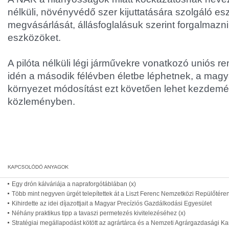
nélküli, növényvédő szer kijuttatására szolgáló e
megvásárlását, állásfoglalásuk szerint forgalmazni i
eszközöket.
A pilóta nélküli légi járművekre vonatkozó uniós 
idén a második félévben életbe léphetnek, a magy
környezet módosítást ezt követően lehet kezdemé
közleményben.
Egy drón kálváriája a napraforgótáblában (x)
Több mint negyven ürgét telepítettek át a Liszt Ferenc Nemzetközi Repülőtére
Kihirdette az idei díjazottjait a Magyar Precíziós Gazdálkodási Egyesület
Néhány praktikus tipp a tavaszi permetezés kivitelezéséhez (x)
Stratégiai megállapodást kötött az agrártárca és a Nemzeti Agrárgazdasági K