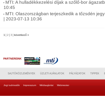
MTI: A hulladékkezelési díjak a szőlő-bor ágazat
10:45
MTI: Olaszországban terjeszkedik a tőzsdén jeg
| 2023-07-13 10:36
|
|
|
1
2
3
következő »
PARTNEREINK
SAJTÓKÖZLEMÉNYEK
ÜZLETI AJÁNLATOK
PÁLYÁZATOK
TIPPEK
Jogi tudnivalók
Impresszum
Médiaajánlat
Webmester