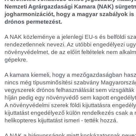
Nemzeti Agrárgazdasági Kamara (NAK) sürgetni
jogharmonizációt, hogy a magyar szabályok is 
drónos permetezést.
A NAK közleménye a jelenlegi EU-s és belföldi sz
rendezetlennek nevezi. Az utóbbi engedélyezi ugy
növényvédelmet, de az előírt feltételek nem alkalm
gépekre.
A kamara kiemeli, hogy a mezőgazdaságban hasz
nincs még típusminősítési szabvány Magyarorszá
vegyszerek drónos felhasználását sem vizsgálták
híján pedig egy növényvédő sem kapott engedélyt 
A növényvédelmi szerek földi kijuttatásra engedély
kijuttatást engedélyező külön rendelkezés csak a
helikopteres kijuttatást ismeri - tették hozzá.
A NAK a hiányosságok miatt kockázatosnak nevezi