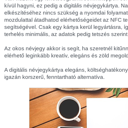
kívül hagyni, ez pedig a digitális névjegykártya. 
elkészítéséhez nincs szükség a nyomdai folyamat
mozdulattal átadhatod elérhetőségeidet az NFC t
segítségével. Csak egy kártya kerül legyártásra, í
terhelés minimális, az adatok pedig tetszés szerin
Az okos névjegy akkor is segít, ha szeretnél kitűn
elérhető leginkább kreatív, elegáns és zöld megol
A digitális névjegykártya elegáns, költséghatékony
igazán korszerű, fenntartható alternatíva.