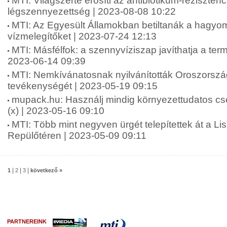
MTI: Világszerte erősíti az antibiotikum-rezisztenc
légszennyezettség | 2023-08-08 10:22
MTI: Az Egyesült Államokban betiltanák a hagy
vízmelegítőket | 2023-07-24 12:13
MTI: Másfélfok: a szennyvíziszap javíthatja a termő
2023-06-14 09:39
MTI: Nemkívánatosnak nyilvánították Oroszors
tevékenységét | 2023-05-19 09:15
mupack.hu: Használj mindig környezettudatos c
(x) | 2023-05-16 09:10
MTI: Több mint negyven ürgét telepítettek át a L
Repülőtéren | 2023-05-09 09:11
|
|
|
1
2
3
következő »
PARTNEREINK