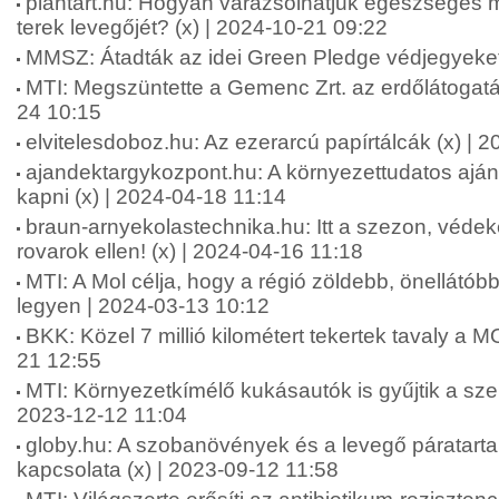
plantart.hu: Hogyan varázsolhatjuk egészséges 
terek levegőjét? (x) | 2024-10-21 09:22
MMSZ: Átadták az idei Green Pledge védjegyeket
MTI: Megszüntette a Gemenc Zrt. az erdőlátogatás
24 10:15
elvitelesdoboz.hu: Az ezerarcú papírtálcák (x) | 
ajandektargykozpont.hu: A környezettudatos ajá
kapni (x) | 2024-04-18 11:14
braun-arnyekolastechnika.hu: Itt a szezon, véd
rovarok ellen! (x) | 2024-04-16 11:18
MTI: A Mol célja, hogy a régió zöldebb, önellát
legyen | 2024-03-13 10:12
BKK: Közel 7 millió kilométert tekertek tavaly a 
21 12:55
MTI: Környezetkímélő kukásautók is gyűjtik a sz
2023-12-12 11:04
globy.hu: A szobanövények és a levegő páratart
kapcsolata (x) | 2023-09-12 11:58