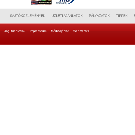
SAJTÓKÖZLEMÉNYEK
ÜZLETI AJÁNLATOK
PÁLYÁZATOK
TIPPEK
Jogi tudnivalók
Impresszum
Médiaajánlat
Webmester