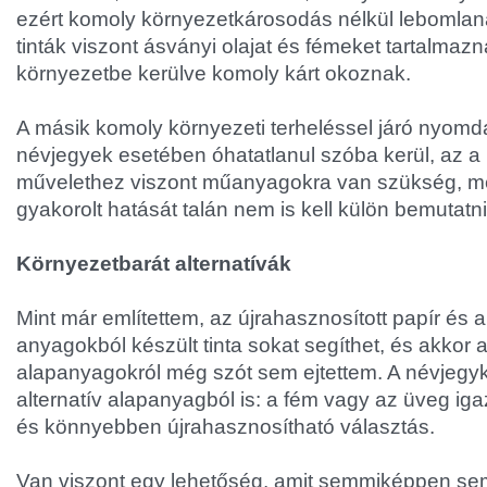
ezért komoly környezetkárosodás nélkül lebomla
tinták viszont ásványi olajat és fémeket tartalmazn
környezetbe kerülve komoly kárt okoznak.
A másik komoly környezeti terheléssel járó nyomda
névjegyek esetében óhatatlanul szóba kerül, az a
művelethez viszont műanyagokra van szükség, m
gyakorolt hatását talán nem is kell külön bemutatni
Környezetbarát alternatívák
Mint már említettem, az újrahasznosított papír és 
anyagokból készült tinta sokat segíthet, és akkor
alapanyagokról még szót sem ejtettem. A névjegyk
alternatív alapanyagból is: a fém vagy az üveg iga
és könnyebben újrahasznosítható választás.
Van viszont egy lehetőség, amit semmiképpen se