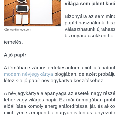
világa sem jelent kivét
Bizonyára az sem min
papírt használunk, hisze
választhatunk újrahasz
Kép: cardinmove.com
bizonyára csökkenthet
terhelés.
A jó papír
A témában számos érdekes információt találhatu
modern névjegykártya
blogjában, de azért próbálj
létezik-e jó papír névjegykártya készítéséhez.
A névjegykártya alapanyaga az esetek nagy részéb
fehér vagy világos papír. Ez már önmagában prob
előállítása komoly energiaráfordítással jár, és akk
mint ilyen szempontból nagyon is fontos tényezőt