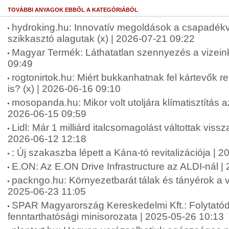
TOVÁBBI ANYAGOK EBBŐL A KATEGÓRIÁBÓL
hydroking.hu: Innovatív megoldások a csapadékv
szikkasztó alagutak (x) | 2026-07-21 09:22
Magyar Termék: Láthatatlan szennyezés a vizein
09:49
rogtonirtok.hu: Miért bukkanhatnak fel kártevők 
is? (x) | 2026-06-16 09:10
mosopanda.hu: Mikor volt utoljára klímatisztítás a
2026-06-15 09:59
Lidl: Már 1 milliárd italcsomagolást váltottak viss
2026-06-12 12:18
: Új szakaszba lépett a Kána-tó revitalizációja | 
E.ON: Az E.ON Drive Infrastructure az ALDI-nál |
packngo.hu: Környezetbarát tálak és tányérok a v
2025-06-23 11:05
SPAR Magyarország Kereskedelmi Kft.: Folytató
fenntarthatósági minisorozata | 2025-05-26 10:13