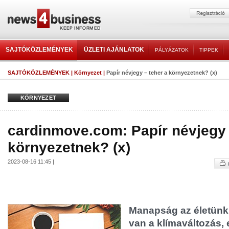
SAJTÓKÖZLEMÉNYEK
ÜZLETI AJÁNLATOK
PÁLYÁZATOK
TIPPEK
SAJTÓKÖZLEMÉNYEK
|
Környezet
|
Papír névjegy – teher a környezetnek? (x)
KÖRNYEZET
cardinmove.com: Papír névjegy 
környezetnek? (x)
2023-08-16 11:45 |
Manapság az életünk
van a klímaváltozás, e