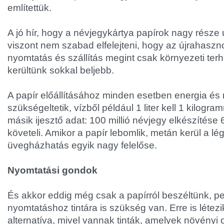
említettük.
A jó hír, hogy a névjegykártya papírok nagy része 
viszont nem szabad elfelejteni, hogy az újrahaszn
nyomtatás és szállítás megint csak környezeti terh
kerültünk sokkal beljebb.
A papír előállításához minden esetben energia és
szükségeltetik, vízből például 1 liter kell 1 kilogr
másik ijesztő adat: 100 millió névjegy elkészítése 6 
követeli. Amikor a papír lebomlik, metán kerül a lé
üvegházhatás egyik nagy felelőse.
Nyomtatási gondok
És akkor eddig még csak a papírról beszéltünk, p
nyomtatáshoz tintára is szükség van. Erre is létez
alternatíva, mivel vannak tinták, amelyek növényi 