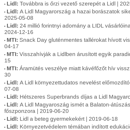
Lidl:
Továbbra is őrzi vezető szerepét a Lidl | 20
Lidl:
A Lidl Magyarország a hazai borászatok siker
2025-05-08
Lidl:
24 millió forintnyi adomány a LIDL vásárlói
2024-12-16
MTI:
Snack Day gluténmentes tallérokat hívott vis
04-17
MTI:
Visszahívják a Lidlben árusított egyik parad
15
MTI:
Áramütés veszélye miatt kávéfőzőt hív vissza
30
Lidl:
A Lidl környezettudatos nevelést előmozdít
07-08
Lidl:
Hétszeres Superbrands díjas a Lidl Magyar
Lidl:
A Lidl Magyaroszág ismét a Balaton-átúszá
főszponzora | 2019-06-20
Lidl:
Lidl a beteg gyermekekért | 2019-06-18
Lidl:
Környezetvédelem témában indított edukáció