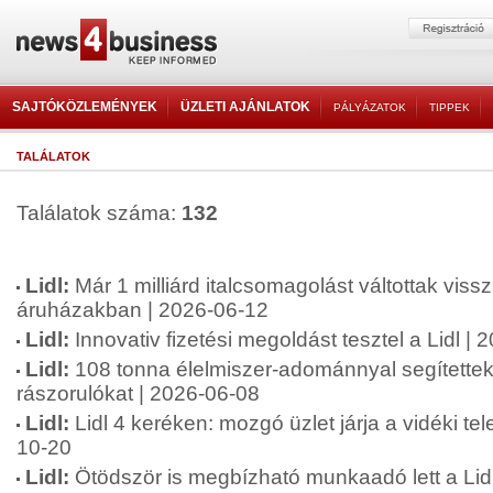
SAJTÓKÖZLEMÉNYEK
ÜZLETI AJÁNLATOK
PÁLYÁZATOK
TIPPEK
TALÁLATOK
Találatok száma:
132
Lidl:
Már 1 milliárd italcsomagolást váltottak vissz
áruházakban | 2026-06-12
Lidl:
Innovativ fizetési megoldást tesztel a Lidl |
Lidl:
108 tonna élelmiszer-adománnyal segítettek
rászorulókat | 2026-06-08
Lidl:
Lidl 4 keréken: mozgó üzlet járja a vidéki te
10-20
Lidl:
Ötödször is megbízható munkaadó lett a Lid