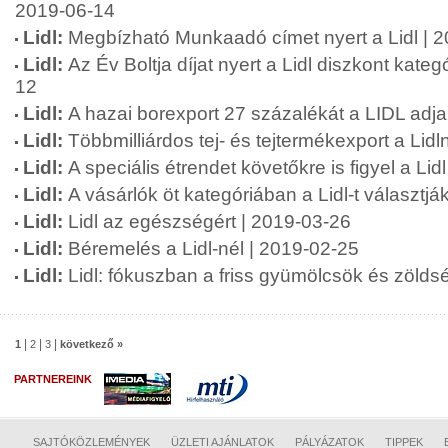
2019-06-14
Lidl:
Megbízható Munkaadó címet nyert a Lidl | 
Lidl:
Az Év Boltja díjat nyert a Lidl diszkont kate
12
Lidl:
A hazai borexport 27 százalékát a LIDL adja
Lidl:
Többmilliárdos tej- és tejtermékexport a Lidl
Lidl:
A speciális étrendet követőkre is figyel a Lid
Lidl:
A vásárlók öt kategóriában a Lidl-t választjá
Lidl:
Lidl az egészségért | 2019-03-26
Lidl:
Béremelés a Lidl-nél | 2019-02-25
Lidl:
Lidl: fókuszban a friss gyümölcsök és zölds
|
|
|
1
2
3
következő »
PARTNEREINK
SAJTÓKÖZLEMÉNYEK
ÜZLETI AJÁNLATOK
PÁLYÁZATOK
TIPPEK