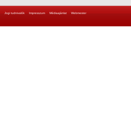
Jogi tudnivalók
Impresszum
Médiaajánlat
Webmester