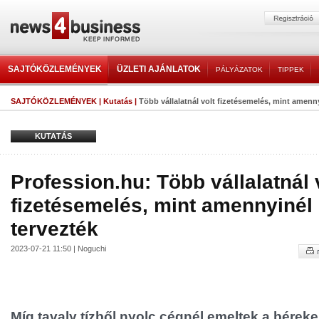
SAJTÓKÖZLEMÉNYEK
ÜZLETI AJÁNLATOK
PÁLYÁZATOK
TIPPEK
SAJTÓKÖZLEMÉNYEK
|
Kutatás
|
Több vállalatnál volt fizetésemelés, mint amennyi
KUTATÁS
Profession.hu: Több vállalatnál 
fizetésemelés, mint amennyinél 
tervezték
2023-07-21 11:50 | Noguchi
Míg tavaly tízből nyolc cégnél emeltek a bérek