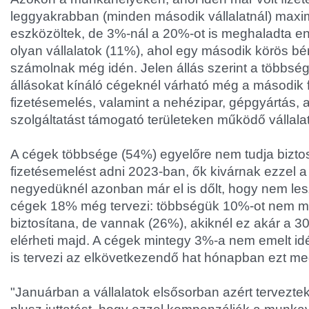
leggyakrabban (minden második vállalatnál) max
eszközöltek, de 3%-nál a 20%-ot is meghaladta 
olyan vállalatok (11%), ahol egy második körös bér
számolnak még idén. Jelen állás szerint a többsé
állásokat kínáló cégeknél várható még a második 
fizetésemelés, valamint a nehézipar, gépgyártás, 
szolgáltatást támogató területeken működő vállala
A cégek többsége (54%) egyelőre nem tudja bizto
fizetésemelést adni 2023-ban, ők kivárnak ezzel a 
negyedüknél azonban már el is dőlt, hogy nem lesz
cégek 18% még tervezi: többségük 10%-ot nem 
biztosítana, de vannak (26%), akiknél ez akár a 3
elérheti majd. A cégek mintegy 3%-a nem emelt i
is tervezi az elkövetkezendő hat hónapban ezt me
"Januárban a vállalatok elsősorban azért tervezte