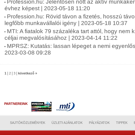
Profession.hu: Jelentősen nőtt az aktív munkake
évhez képest | 2023-05-18 11:20
Profession.hu: Rövid távon a fizetés, hosszú táv
legfőbb munkavállalói igény | 2023-05-18 10:37
MTI: A fiatalok 79 százaléka tart attól, hogy nem 
céljai megvalósításához | 2023-04-14 11:22
MPRSZ: Kutatás: lassan lépeget a nemi egyenlősé
2023-03-08 09:28
|
|
|
1
2
3
következő »
PARTNEREINK
SAJTÓKÖZLEMÉNYEK
ÜZLETI AJÁNLATOK
PÁLYÁZATOK
TIPPEK