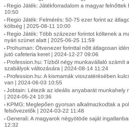
Regio Játék: Játékforradalom a magyar felnőttek
10:50
Regio Játék: Felmérés: 50-75 ezer forint az átlag
költség | 2025-08-11 10:00
Regio Játék: Több százezer forintot költenek a 
nyári szünet alatt | 2025-06-25 11:59
Prohuman: Ötvenezer forinttal nőtt átlagosan idé
jutó cafeteria keret | 2024-12-27 09:06
Profession.hu: Tízből négy munkavállaló számít 
szabályok változására | 2024-08-14 11:24
Profession.hu: A kismamák visszatérésében kul
van | 2024-06-03 10:55
Jobtain: Létezik az ideális anyabarát munkahel
| 2024-05-24 10:36
KPMG: Meglepően gyorsan alkalmazkodtak a polik
felsővezetők | 2024-03-22 11:48
Generali: A magyarok négyötöde saját ingatlanba
12:32