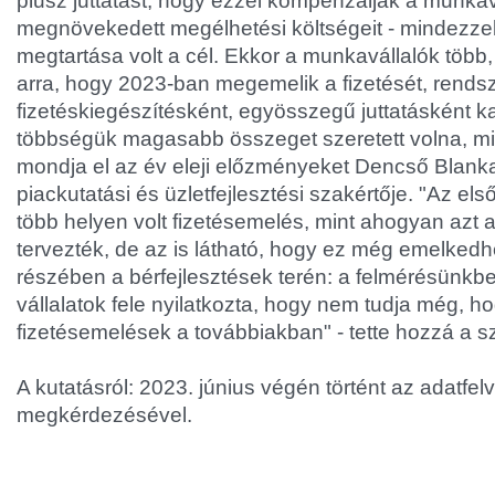
plusz juttatást, hogy ezzel kompenzálják a munkav
megnövekedett megélhetési költségeit - mindezze
megtartása volt a cél. Ekkor a munkavállalók több, 
arra, hogy 2023-ban megemelik a fizetését, rendsz
fizetéskiegészítésként, egyösszegű juttatásként 
többségük magasabb összeget szeretett volna, min
mondja el az év eleji előzményeket Dencső Blanka
piackutatási és üzletfejlesztési szakértője. "Az el
több helyen volt fizetésemelés, mint ahogyan azt 
tervezték, de az is látható, hogy ez még emelkedh
részében a bérfejlesztések terén: a felmérésünkb
vállalatok fele nyilatkozta, hogy nem tudja még, h
fizetésemelések a továbbiakban" - tette hozzá a s
A kutatásról: 2023. június végén történt az adatfel
megkérdezésével.