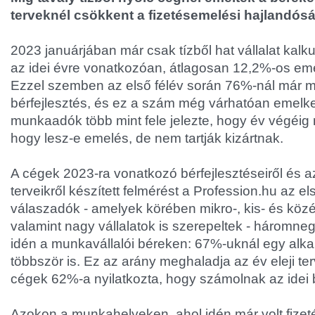
terveknél csökkent a fizetésemelési hajlandósá
2023 januárjában már csak tízből hat vállalat kalkul
az idei évre vonatkozóan, átlagosan 12,2%-os eme
Ezzel szemben az első félév során 76%-nál már m
bérfejlesztés, és ez a szám még várhatóan emelke
munkaadók több mint fele jelezte, hogy év végéig
hogy lesz-e emelés, de nem tartják kizártnak.
A cégek 2023-ra vonatkozó bérfejlesztéseiről és a
terveikről készített felmérést a Profession.hu az el
válaszadók - amelyek körében mikro-, kis- és köz
valamint nagy vállalatok is szerepeltek - háromn
idén a munkavállalói béreken: 67%-uknál egy alk
többször is. Ez az arány meghaladja az év eleji te
cégek 62%-a nyilatkozta, hogy számolnak az idei b
Azokon a munkahelyeken, ahol idén már volt fizet