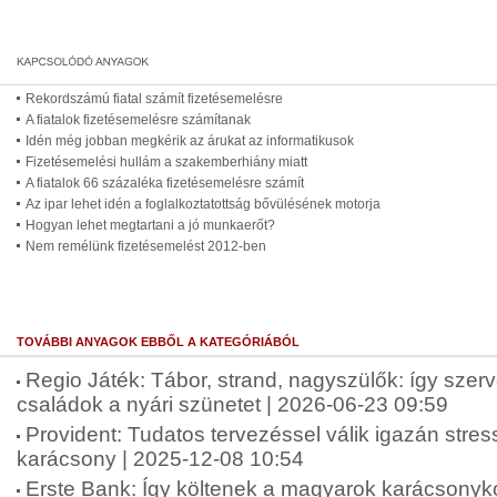
Rekordszámú fiatal számít fizetésemelésre
A fiatalok fizetésemelésre számítanak
Idén még jobban megkérik az árukat az informatikusok
Fizetésemelési hullám a szakemberhiány miatt
A fiatalok 66 százaléka fizetésemelésre számít
Az ipar lehet idén a foglalkoztatottság bővülésének motorja
Hogyan lehet megtartani a jó munkaerőt?
Nem remélünk fizetésemelést 2012-ben
TOVÁBBI ANYAGOK EBBŐL A KATEGÓRIÁBÓL
Regio Játék: Tábor, strand, nagyszülők: így szer
családok a nyári szünetet | 2026-06-23 09:59
Provident: Tudatos tervezéssel válik igazán str
karácsony | 2025-12-08 10:54
Erste Bank: Így költenek a magyarok karácsonyko