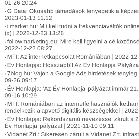
01-26 20:24
G Data: Okosabb támadások fenyegetik a képzetl
2023-01-13 11:12
ilmarket.hu: Mit kell tudni a frekvenciaváltók onl
(x) | 2022-12-23 13:28
followmarketing.eu: Mire kell figyelni a célközönsé
2022-12-22 08:27
MTI: Az internetkapcsolat Romániában | 2022-12
Év Honlapja: Hosszabbít Az Év Honlapja Pályáza
7blog.hu: Vajon a Google Ads hirdetések tényle
09-26 09:17
Év Honlapja: ’Az Év Honlapja’ pályázat immár 21.
09-16 10:29
MTI: Romániában az internetfelhasználók kétha
rendelkezik alapvető digitális készségekkel | 202
Év Honlapja: Rekordszámú nevezéssel zárult a 20
Év Honlapja’ pályázat | 2021-11-10 09:11
Vidanet Zrt.: Sikeresen zárult a Vidanet Zrt. infras