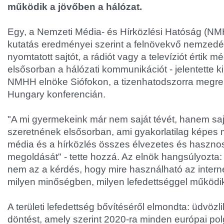
működik a jövőben a hálózat.
Egy, a Nemzeti Média- és Hírközlési Hatóság (NMH
kutatás eredményei szerint a felnövekvő nemzed
nyomtatott sajtót, a rádiót vagy a televíziót értik m
elsősorban a hálózati kommunikációt - jelentette k
NMHH elnöke Siófokon, a tizenhatodszorra megren
Hungary konferencián.
"A mi gyermekeink már nem saját tévét, hanem saj
szeretnének elsősorban, ami gyakorlatilag képes 
média és a hírközlés összes élvezetes és hasznos
megoldását" - tette hozzá. Az elnök hangsúlyozta
nem az a kérdés, hogy mire használható az intern
milyen minőségben, milyen lefedettséggel működik
A területi lefedettség bővítéséről elmondta: üdvözli
döntést, amely szerint 2020-ra minden európai po