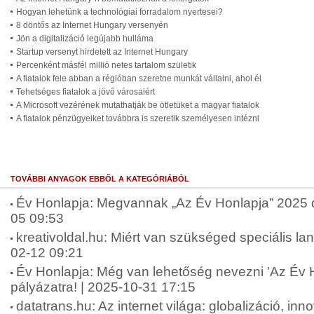
Hogyan lehetünk a technológiai forradalom nyertesei?
8 döntős az Internet Hungary versenyén
Jön a digitalizáció legújabb hulláma
Startup versenyt hirdetett az Internet Hungary
Percenként másfél millió netes tartalom születik
A fiatalok fele abban a régióban szeretne munkát vállalni, ahol él
Tehetséges fiatalok a jövő városaiért
A Microsoft vezérének mutathatják be ötletüket a magyar fiatalok
A fiatalok pénzügyeiket továbbra is szeretik személyesen intézni
TOVÁBBI ANYAGOK EBBŐL A KATEGÓRIÁBÓL
Év Honlapja: Megvannak „Az Év Honlapja” 2025 díj
05 09:53
kreativoldal.hu: Miért van szükséged speciális lan
02-12 09:21
Év Honlapja: Még van lehetőség nevezni ’Az Év 
pályázatra! | 2025-10-31 17:15
datatrans.hu: Az internet világa: globalizáció, in