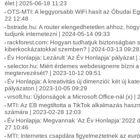
élet | 2025-06-18 11:23
OTS-MTI: A leggyorsabb WiFi hasít az Óbudai E
22 12:48
bstrade.hu: A router elengedhetetlen ahhoz, ho
tudjunk internetezni | 2024-05-14 09:33
rackforest.com: Hogyan tudhatjuk biztonságban 
kiberkockázatokkal szemben? | 2024-03-13 09:28
Év Honlapja: Lezárult ’Az Év Honlapja’ pályázat 
selector.hu: Miért érdemes webdesignerre bízni 
megtervezését? | 2023-10-12 09:51
Év Honlapja: A kreativitás új dimenziói: két új kat
pályázaton | 2023-10-05 09:29
vrsoft.hu: Újdonságok a Microsoft Office-nál (x) 
MTI: Az EB megtiltotta a TikTok alkalmazás hasz
számára | 2023-02-28 12:03
Év Honlapja: Megvannak ‘Az Év Honlapja’ 2022 díj
27 10:46
MTI: Internetes csapdára figyelmeztetnek az eur