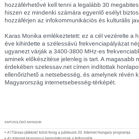
hozzáférhetővé kell tenni a legalább 30 megabite
hiszen ez mindenki számára egyenlő esélyt biztosí
hozzáférjen az infokommunikációs és kulturális ja
Karas Monika emlékeztetett: ez a cél vezérelte a 
éve kihirdette a szélessávú frekvenciapályázat né
ugyanezt várják a 3400-3800 MHz-es frekvenciablo
aminek előkészítése jelenleg is tart. A magasabb
érdekében szelessav.net címen indítottak honlapo
ellenőrizhető a netsebesség, és amelynek révén ki
Magyarország internetsebesség-térképét.
A \'Társas-játékok\' körül forog a jubileumi 20. Internet Hungary programja
Az Internet Hungary-n bemutatkoznak a felforgatók