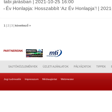
tabi járásban | 2021-10-25 16:00
Év Honlapja: Hosszabbít ‘Az Év Honlapja’! | 202
|
|
|
1
2
3
következő »
PARTNEREINK
SAJTÓKÖZLEMÉNYEK
ÜZLETI AJÁNLATOK
PÁLYÁZATOK
TIPPEK
Jogi tudnivalók
Impresszum
Médiaajánlat
Webmester