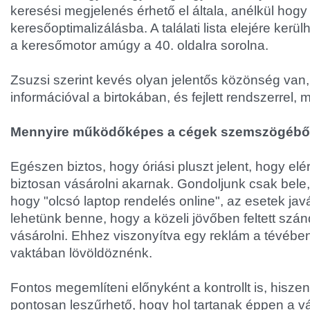
keresési megjelenés érhető el általa, anélkül hogy
keresőoptimalizálásba. A találati lista elejére kerü
a keresőmotor amúgy a 40. oldalra sorolna.
Zsuzsi szerint kevés olyan jelentős közönség van
információval a birtokában, és fejlett rendszerrel, 
Mennyire működőképes a cégek szemszögébő
Egészen biztos, hogy óriási pluszt jelent, hogy elé
biztosan vásárolni akarnak. Gondoljunk csak bele, 
hogy "olcsó laptop rendelés online", az esetek ja
lehetünk benne, hogy a közeli jövőben feltett szá
vásárolni. Ehhez viszonyítva egy reklám a tévébe
vaktában lövöldöznénk.
Fontos megemlíteni előnyként a kontrollt is, hisze
pontosan leszűrhető, hogy hol tartanak éppen a vá