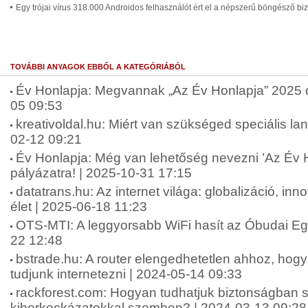
Egy trójai vírus 318.000 Androidos felhasználót ért el a népszerű böngésző biz
TOVÁBBI ANYAGOK EBBŐL A KATEGÓRIÁBÓL
Év Honlapja: Megvannak „Az Év Honlapja” 2025 díj
05 09:53
kreativoldal.hu: Miért van szükséged speciális lan
02-12 09:21
Év Honlapja: Még van lehetőség nevezni ’Az Év 
pályázatra! | 2025-10-31 17:15
datatrans.hu: Az internet világa: globalizáció, in
élet | 2025-06-18 11:23
OTS-MTI: A leggyorsabb WiFi hasít az Óbudai E
22 12:48
bstrade.hu: A router elengedhetetlen ahhoz, ho
tudjunk internetezni | 2024-05-14 09:33
rackforest.com: Hogyan tudhatjuk biztonságban 
kiberkockázatokkal szemben? | 2024-03-13 09:28