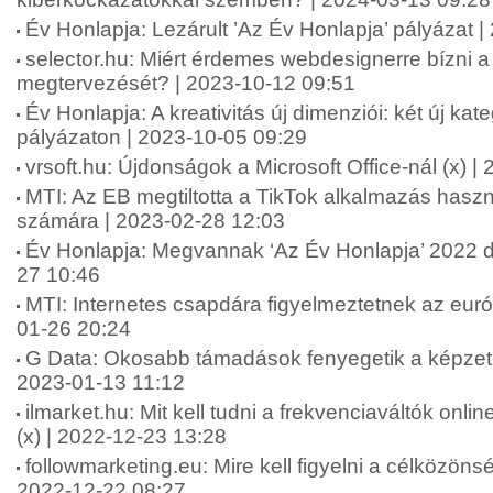
Év Honlapja: Lezárult ’Az Év Honlapja’ pályázat 
selector.hu: Miért érdemes webdesignerre bízni 
megtervezését? | 2023-10-12 09:51
Év Honlapja: A kreativitás új dimenziói: két új kat
pályázaton | 2023-10-05 09:29
vrsoft.hu: Újdonságok a Microsoft Office-nál (x) 
MTI: Az EB megtiltotta a TikTok alkalmazás hasz
számára | 2023-02-28 12:03
Év Honlapja: Megvannak ‘Az Év Honlapja’ 2022 díj
27 10:46
MTI: Internetes csapdára figyelmeztetnek az eur
01-26 20:24
G Data: Okosabb támadások fenyegetik a képzetl
2023-01-13 11:12
ilmarket.hu: Mit kell tudni a frekvenciaváltók onl
(x) | 2022-12-23 13:28
followmarketing.eu: Mire kell figyelni a célközönsé
2022-12-22 08:27