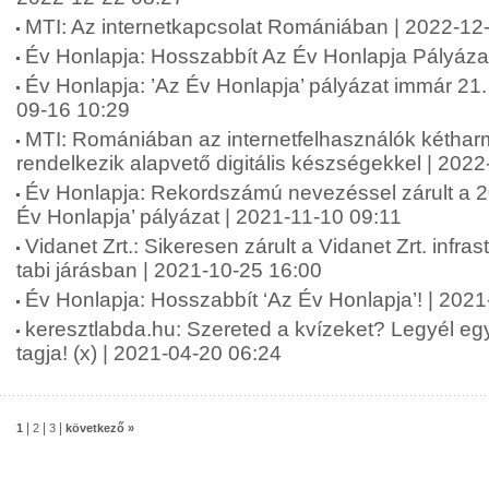
MTI: Az internetkapcsolat Romániában | 2022-12
Év Honlapja: Hosszabbít Az Év Honlapja Pályáza
Év Honlapja: ’Az Év Honlapja’ pályázat immár 21.
09-16 10:29
MTI: Romániában az internetfelhasználók kétha
rendelkezik alapvető digitális készségekkel | 202
Év Honlapja: Rekordszámú nevezéssel zárult a 20
Év Honlapja’ pályázat | 2021-11-10 09:11
Vidanet Zrt.: Sikeresen zárult a Vidanet Zrt. infras
tabi járásban | 2021-10-25 16:00
Év Honlapja: Hosszabbít ‘Az Év Honlapja’! | 202
keresztlabda.hu: Szereted a kvízeket? Legyél eg
tagja! (x) | 2021-04-20 06:24
|
|
|
1
2
3
következő »