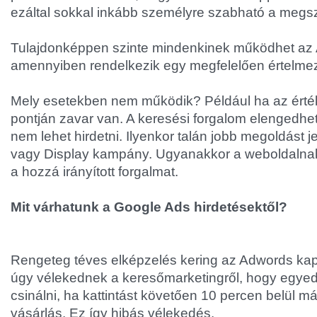
ezáltal sokkal inkább személyre szabható a megsz
Tulajdonképpen szinte mindenkinek működhet az
amennyiben rendelkezik egy megfelelően értelmezh
Mely esetekben nem működik? Például ha az érték
pontján zavar van. A keresési forgalom elengedhet
nem lehet hirdetni. Ilyenkor talán jobb megoldást 
vagy Display kampány. Ugyanakkor a weboldalnak j
a hozzá irányított forgalmat.
Mit várhatunk a Google Ads hirdetésektől?
Rengeteg téves elképzelés kering az Adwords ka
úgy vélekednek a keresőmarketingről, hogy egye
csinálni, ha kattintást követően 10 percen belül már 
vásárlás. Ez így hibás vélekedés.