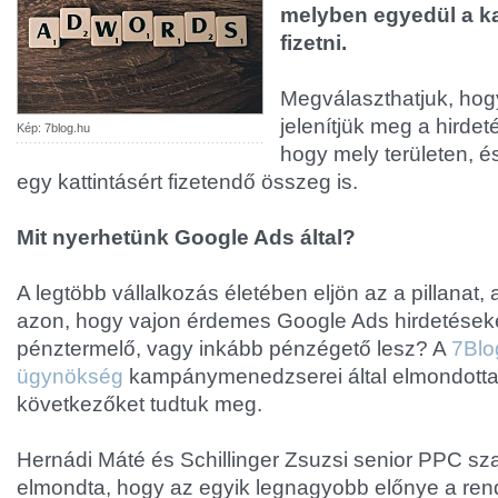
melyben egyedül a kat
fizetni.
Megválaszthatjuk, hog
jelenítjük meg a hirdeté
Kép: 7blog.hu
hogy mely területen, és
egy kattintásért fizetendő összeg is.
Mit nyerhetünk Google Ads által?
A legtöbb vállalkozás életében eljön az a pillanat,
azon, hogy vajon érdemes Google Ads hirdetéseket 
pénztermelő, vagy inkább pénzégető lesz? A
7Blo
ügynökség
kampánymenedzserei által elmondotta
következőket tudtuk meg.
Hernádi Máté és Schillinger Zsuzsi senior PPC sz
elmondta, hogy az egyik legnagyobb előnye a re