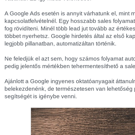
A Google Ads esetén is annyit várhatunk el, mint 
kapcsolatfelvételnél. Egy hosszabb sales folyam
fog rövidíteni. Minél több lead jut tovább az értéke
többet nyerhetsz. Google hirdetés által az első kap
legjobb pillanatban, automatizáltan történik.
Ne feledjük el azt sem, hogy számos folyamat auto
pedig jelentős mértékben tehermentesíthető a sal
Ajánlott a Google ingyenes oktatóanyagait áttanul
belekezdenénk, de természetesen van lehetőség 
segítségét is igénybe venni.