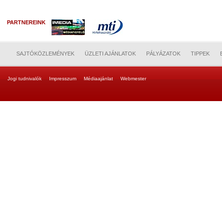
PARTNEREINK
SAJTÓKÖZLEMÉNYEK
ÜZLETI AJÁNLATOK
PÁLYÁZATOK
TIPPEK
Jogi tudnivalók
Impresszum
Médiaajánlat
Webmester