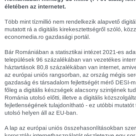
életében az internetet.
Több mint tízmillió nem rendelkezik alapvető digitá
mutatott rá a digitális kirekesztettségről szóló, k
economedia.ro gazdasági portál.
Bár Romániában a statisztikai intézet 2021-es adat
települések 96 százalékában van vezetékes intern
háztartások 80,8 százalékában van internet, amivel
az európai uniós rangsorban, az ország mégis sereg
gazdaság és társadalom fejlettségét mérő DESI-mu
főleg a digitális készségek alacsony szintjének t
Románia utolsó előtti, illetve a digitális közszolgál
fejletlenségének tulajdonítható - ez utóbbi mutató
utolsó helyen áll az EU-ban.
A lap az európai uniós összehasonlításokban sze
korosztály internethasználatát részletezve egy sor s