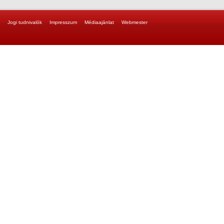
Jogi tudnivalók
Impresszum
Médiaajánlat
Webmester