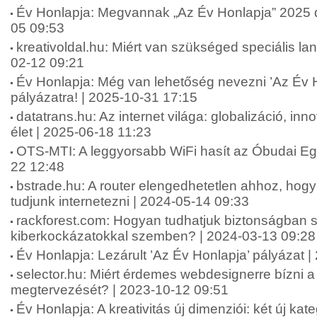
Év Honlapja: Megvannak „Az Év Honlapja” 2025 díj
05 09:53
kreativoldal.hu: Miért van szükséged speciális lan
02-12 09:21
Év Honlapja: Még van lehetőség nevezni ’Az Év 
pályázatra! | 2025-10-31 17:15
datatrans.hu: Az internet világa: globalizáció, in
élet | 2025-06-18 11:23
OTS-MTI: A leggyorsabb WiFi hasít az Óbudai E
22 12:48
bstrade.hu: A router elengedhetetlen ahhoz, ho
tudjunk internetezni | 2024-05-14 09:33
rackforest.com: Hogyan tudhatjuk biztonságban 
kiberkockázatokkal szemben? | 2024-03-13 09:28
Év Honlapja: Lezárult ’Az Év Honlapja’ pályázat 
selector.hu: Miért érdemes webdesignerre bízni 
megtervezését? | 2023-10-12 09:51
Év Honlapja: A kreativitás új dimenziói: két új kat