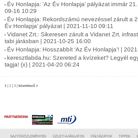
Év Honlapja: ’Az Év Honlapja’ pályázat immár 21.
09-16 10:29
Év Honlapja: Rekordszámú nevezéssel zárult a 20
Év Honlapja’ pályázat | 2021-11-10 09:11
Vidanet Zrt.: Sikeresen zárult a Vidanet Zrt. infras
tabi járásban | 2021-10-25 16:00
Év Honlapja: Hosszabbít ‘Az Év Honlapja’! | 202
keresztlabda.hu: Szereted a kvízeket? Legyél eg
tagja! (x) | 2021-04-20 06:24
|
|
|
1
2
3
következő »
PARTNEREINK
SAJTÓKÖZLEMÉNYEK
ÜZLETI AJÁNLATOK
PÁLYÁZATOK
TIPPEK