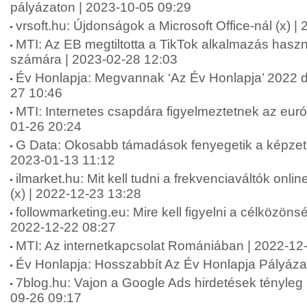
pályázaton | 2023-10-05 09:29
vrsoft.hu: Újdonságok a Microsoft Office-nál (x) 
MTI: Az EB megtiltotta a TikTok alkalmazás hasz
számára | 2023-02-28 12:03
Év Honlapja: Megvannak ‘Az Év Honlapja’ 2022 díj
27 10:46
MTI: Internetes csapdára figyelmeztetnek az eur
01-26 20:24
G Data: Okosabb támadások fenyegetik a képzetl
2023-01-13 11:12
ilmarket.hu: Mit kell tudni a frekvenciaváltók onl
(x) | 2022-12-23 13:28
followmarketing.eu: Mire kell figyelni a célközönsé
2022-12-22 08:27
MTI: Az internetkapcsolat Romániában | 2022-12
Év Honlapja: Hosszabbít Az Év Honlapja Pályáza
7blog.hu: Vajon a Google Ads hirdetések tényle
09-26 09:17