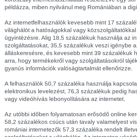
példázza, miben nyilvánul meg Romániában a digitá
Az internetfelhasználók kevesebb mint 17 százalé
világhálót a hatóságokkal vagy közszolgáltatókkal
ügyintézésre. Alig 18,5 százalékuk használja az in
szolgáltatásokat, 35,5 százalékuk veszi igénybe az
álláskeresésre, és kevesebb mint 39 százalékuk ha
arra, hogy termékekről vagy szolgáltatásokról táj
gyanús információk valóságtartalmát ellenőrizze.
A felhasználók 50,7 százaléka használja kapcsolat
elektronikus levelezést, 76,3 százalékuk pedig ha
vagy videóhívás lebonyolítására az internetet.
Az utóbbi időben folyamatosan erősödő online k
58,2 százalékos csúcs után tavaly valamelyest vi
romániai internetezők 57,3 százaléka rendelt illetv