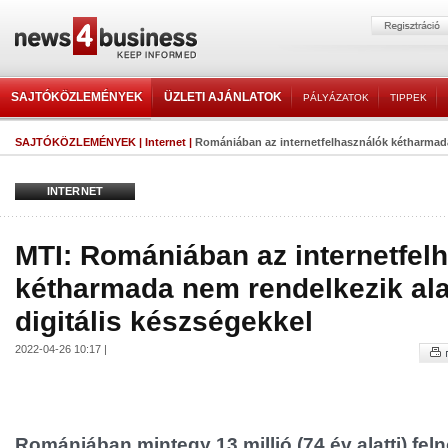
SAJTÓKÖZLEMÉNYEK
ÜZLETI AJÁNLATOK
PÁLYÁZATOK
TIPPEK
SAJTÓKÖZLEMÉNYEK
|
Internet
|
Romániában az internetfelhasználók kétharmada
INTERNET
MTI: Romániában az internetfel
kétharmada nem rendelkezik al
digitális készségekkel
2022-04-26 10:17 |
Romániában mintegy 13 millió (74 év alatti) fel