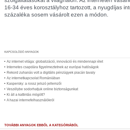
szolgáltatásokat a világhálón. Az interneten vásár
16-34 éves korosztályhoz tartozott, a nyugdíjas i
százaléka sosem vásárolt ezen a módon.
Az internet világa: globalizáció, innováció és mindennapi élet
Internetes csapdára figyelmeztetnek az európai hatóságok
Rekord zuhanás volt a digitális pénzügyek piacán tavaly
Az internetkapcsolat Romániában
Kaspersky: a rossz jelszó jellemzői
Veszélybe sodorhatjuk online biztonságunkat
Ki áll a kattintás mögött?
A hazai internefelhasználókról
TOVÁBBI ANYAGOK EBBŐL A KATEGÓRIÁBÓL