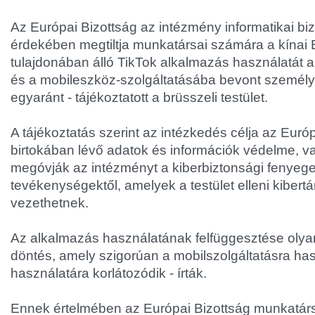
Az Európai Bizottság az intézmény informatikai bi
érdekében megtiltja munkatársai számára a kínai
tulajdonában álló TikTok alkalmazás használatát a
és a mobileszköz-szolgáltatásába bevont személ
egyaránt - tájékoztatott a brüsszeli testület.
A tájékoztatás szerint az intézkedés célja az Euró
birtokában lévő adatok és információk védelme, v
megóvják az intézményt a kiberbiztonsági fenyege
tevékenységektől, amelyek a testület elleni kibe
vezethetnek.
Az alkalmazás használatának felfüggesztése olyan 
döntés, amely szigorúan a mobilszolgáltatásra ha
használatára korlátozódik - írták.
Ennek értelmében az Európai Bizottság munkatár