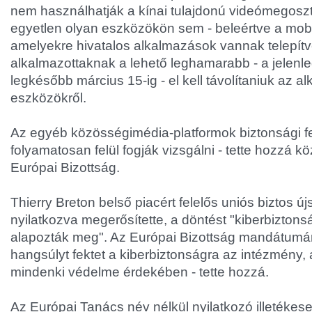
nem használhatják a kínai tulajdonú videómegosz
egyetlen olyan eszközökön sem - beleértve a mobilt
amelyekre hivatalos alkalmazások vannak telepítv
alkalmazottaknak a lehető leghamarabb - a jelenleg
legkésőbb március 15-ig - el kell távolítaniuk az a
eszközökről.
Az egyéb közösségimédia-platformok biztonsági fe
folyamatosan felül fogják vizsgálni - tette hozzá
Európai Bizottság.
Thierry Breton belső piacért felelős uniós biztos ú
nyilatkozva megerősítette, a döntést "kiberbizton
alapozták meg". Az Európai Bizottság mandátumá
hangsúlyt fektet a kiberbiztonságra az intézmény, 
mindenki védelme érdekében - tette hozzá.
Az Európai Tanács név nélkül nyilatkozó illetékese