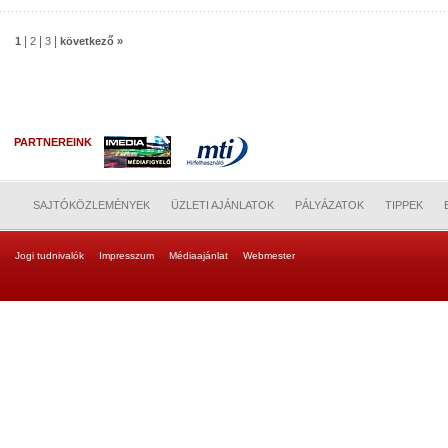
|
|
|
1
2
3
következő »
PARTNEREINK
SAJTÓKÖZLEMÉNYEK
ÜZLETI AJÁNLATOK
PÁLYÁZATOK
TIPPEK
Jogi tudnivalók
Impresszum
Médiaajánlat
Webmester