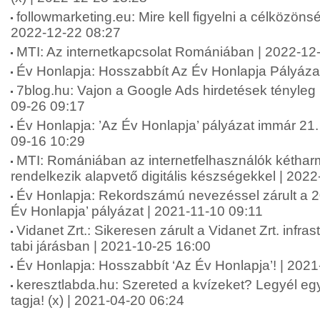
followmarketing.eu: Mire kell figyelni a célközönsé
2022-12-22 08:27
MTI: Az internetkapcsolat Romániában | 2022-12
Év Honlapja: Hosszabbít Az Év Honlapja Pályáza
7blog.hu: Vajon a Google Ads hirdetések tényle
09-26 09:17
Év Honlapja: ’Az Év Honlapja’ pályázat immár 21.
09-16 10:29
MTI: Romániában az internetfelhasználók kétha
rendelkezik alapvető digitális készségekkel | 202
Év Honlapja: Rekordszámú nevezéssel zárult a 20
Év Honlapja’ pályázat | 2021-11-10 09:11
Vidanet Zrt.: Sikeresen zárult a Vidanet Zrt. infras
tabi járásban | 2021-10-25 16:00
Év Honlapja: Hosszabbít ‘Az Év Honlapja’! | 202
keresztlabda.hu: Szereted a kvízeket? Legyél eg
tagja! (x) | 2021-04-20 06:24