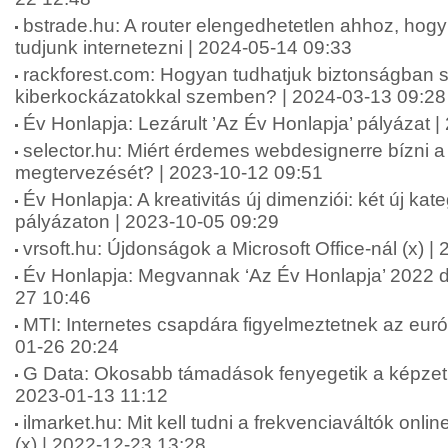
bstrade.hu: A router elengedhetetlen ahhoz, ho
tudjunk internetezni | 2024-05-14 09:33
rackforest.com: Hogyan tudhatjuk biztonságban 
kiberkockázatokkal szemben? | 2024-03-13 09:28
Év Honlapja: Lezárult ’Az Év Honlapja’ pályázat 
selector.hu: Miért érdemes webdesignerre bízni 
megtervezését? | 2023-10-12 09:51
Év Honlapja: A kreativitás új dimenziói: két új kat
pályázaton | 2023-10-05 09:29
vrsoft.hu: Újdonságok a Microsoft Office-nál (x) 
Év Honlapja: Megvannak ‘Az Év Honlapja’ 2022 díj
27 10:46
MTI: Internetes csapdára figyelmeztetnek az eur
01-26 20:24
G Data: Okosabb támadások fenyegetik a képzetl
2023-01-13 11:12
ilmarket.hu: Mit kell tudni a frekvenciaváltók onl
(x) | 2022-12-23 13:28