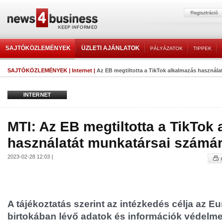
SAJTÓKÖZLEMÉNYEK
ÜZLETI AJÁNLATOK
PÁLYÁZATOK
TIPPEK
SAJTÓKÖZLEMÉNYEK
|
Internet
|
Az EB megtiltotta a TikTok alkalmazás használa
INTERNET
MTI: Az EB megtiltotta a TikTok
használatát munkatársai számá
2023-02-28 12:03 |
A tájékoztatás szerint az intézkedés célja az E
birtokában lévő adatok és információk védelme