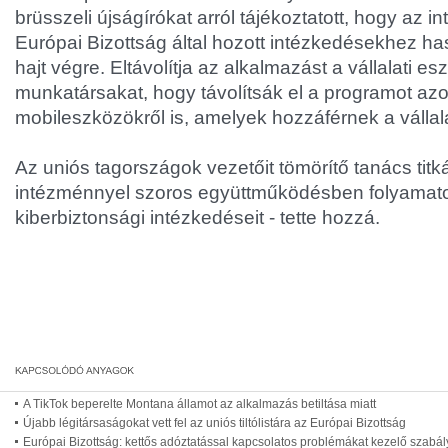
brüsszeli újságírókat arról tájékoztatott, hogy az 
Európai Bizottság által hozott intézkedésekhez h
hajt végre. Eltávolítja az alkalmazást a vállalati esz
munkatársakat, hogy távolítsák el a programot az
mobileszközökről is, amelyek hozzáférnek a vállal
Az uniós tagországok vezetőit tömörítő tanács titk
intézménnyel szoros együttműködésben folyamatos
kiberbiztonsági intézkedéseit - tette hozzá.
A TikTok beperelte Montana államot az alkalmazás betiltása miatt
Újabb légitársaságokat vett fel az uniós tiltólistára az Európai Bizottság
Európai Bizottság: kettős adóztatással kapcsolatos problémákat kezelő szabály