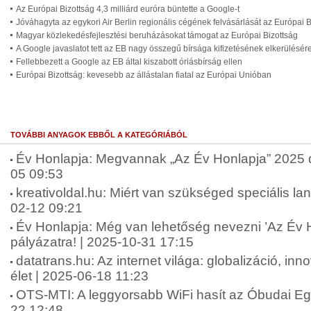
Az Európai Bizottság 4,3 milliárd euróra büntette a Google-t
Jóváhagyta az egykori Air Berlin regionális cégének felvásárlását az Európai B
Magyar közlekedésfejlesztési beruházásokat támogat az Európai Bizottság
A Google javaslatot tett az EB nagy összegű bírsága kifizetésének elkerülésér
Fellebbezett a Google az EB által kiszabott óriásbírság ellen
Európai Bizottság: kevesebb az állástalan fiatal az Európai Unióban
TOVÁBBI ANYAGOK EBBŐL A KATEGÓRIÁBÓL
Év Honlapja: Megvannak „Az Év Honlapja” 2025 díj
05 09:53
kreativoldal.hu: Miért van szükséged speciális lan
02-12 09:21
Év Honlapja: Még van lehetőség nevezni ’Az Év 
pályázatra! | 2025-10-31 17:15
datatrans.hu: Az internet világa: globalizáció, in
élet | 2025-06-18 11:23
OTS-MTI: A leggyorsabb WiFi hasít az Óbudai E
22 12:48