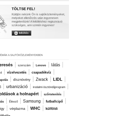
TÖLTSE FEL!
Küldjön nekünk Ön is sajtóközleményeket,
melyeket ellenőrzés után ingyenesen
megjelenítünk! A feltöltéshez regisztráció
szükséges, ami szintén ingyenes!
|
|
|
|
eresés
látás
szerszám
Lenovo
|
|
|
vízelvezetés
csapadékvíz
rd
|
|
|
|
Zwack
LIDL
dísznövény
agolás
|
|
|
urbanizáció
ő
irodalmi ösztöndíjprogram
|
|
oldások a holnapért
szőrtelenítés
|
|
|
|
Samsung
futballcipő
tás
Étkező
|
|
|
WHC
igy
vérplazma
külföldi
llalás