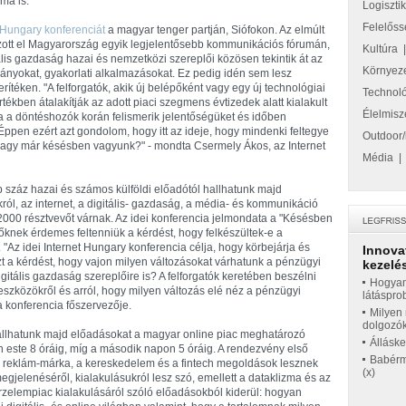
ma is.
Logiszti
Felelőss
 Hungary konferenciát
a magyar tenger partján, Siófokon. Az elmúlt
tt el Magyarország egyik legjelentősebb kommunikációs fórumán,
Kultúra
lis gazdaság hazai és nemzetközi szereplői közösen tekintik át az
Környez
i irányokat, gyakorlati alkalmazásokat. Ez pedig idén sem lesz
rítéken. "A felforgatók, akik új belépőként vagy egy új technológiai
Technol
tékben átalakítják az adott piaci szegmens évtizedek alatt kialakult
Élelmisz
ha a döntéshozók korán felismerik jelentőségüket és időben
ppen ezért azt gondolom, hogy itt az ideje, hogy mindenki feltegye
Outdoor/
 vagy már késésben vagyunk?" - mondta Csermely Ákos, az Internet
Média
b száz hazai és számos külföldi előadótól hallhatunk majd
król, az internet, a digitális- gazdaság, a média- és kommunikáció
 2000 résztvevőt várnak. Az idei konferencia jelmondata a "Késésben
lőknek érdemes feltenniük a kérdést, hogy felkészültek-e a
a. "Az idei Internet Hungary konferencia célja, hogy körbejárja és
Innova
zt a kérdést, hogy vajon milyen változásokat várhatunk a pénzügyi
kezelés
igitális gazdaság szereplőire is? A felforgatók keretében beszélni
Hogyan
eszközökről és arról, hogy milyen változás elé néz a pénzügyi
látáspro
a konferencia főszervezője.
Milyen 
dolgozó
llhatunk majd előadásokat a magyar online piac meghatározó
Állásk
 este 8 óráig, míg a második napon 5 óráig. A rendezvény első
Babérme
 a reklám-márka, a kereskedelem és a fintech megoldások lesznek
(x)
megjelenéséről, kialakulásukról lesz szó, emellett a dataklizma és az
rzelempiac kialakulásáról szóló előadásokból kiderül: hogyan