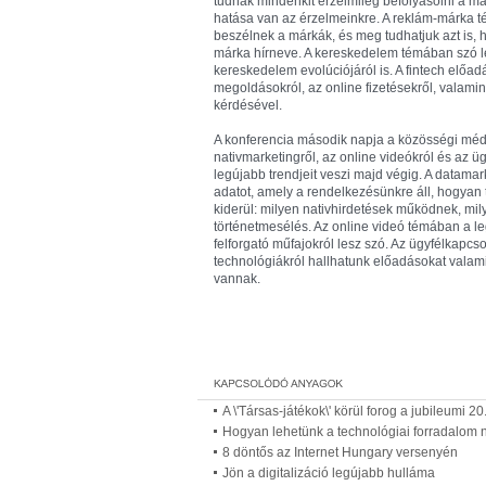
tudnak mindenkit érzelmileg befolyásolni a mai
hatása van az érzelmeinkre. A reklám-márka 
beszélnek a márkák, és meg tudhatjuk azt is,
márka hírneve. A kereskedelem témában szó les
kereskedelem evolúciójáról is. A fintech előad
megoldásokról, az online fizetésekről, valamin
kérdésével.
A konferencia második napja a közösségi médiá
nativmarketingről, az online videókról és az ü
legújabb trendjeit veszi majd végig. A datam
adatot, amely a rendelkezésünkre áll, hogyan 
kiderül: milyen nativhirdetések működnek, mily
történetmesélés. Az online videó témában a le
felforgató műfajokról lesz szó. Az ügyfélkapcs
technológiákról hallhatunk előadásokat valami
vannak.
A \'Társas-játékok\' körül forog a jubileumi 
Hogyan lehetünk a technológiai forradalom 
8 döntős az Internet Hungary versenyén
Jön a digitalizáció legújabb hulláma