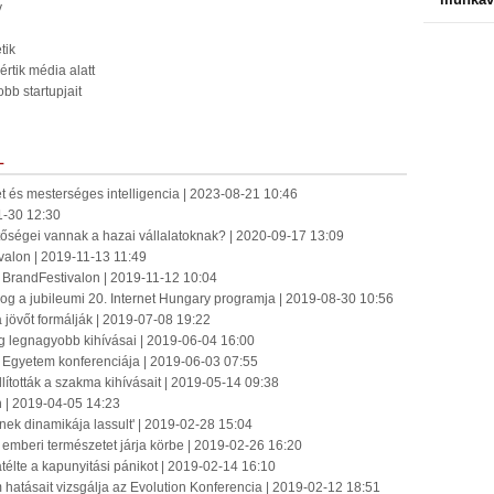
y
tik
értik média alatt
bb startupjait
L
 és mesterséges intelligencia | 2023-08-21 10:46
1-30 12:30
tőségei vannak a hazai vállalatoknak? | 2020-09-17 13:09
ivalon | 2019-11-13 11:49
 BrandFestivalon | 2019-11-12 10:04
forog a jubileumi 20. Internet Hungary programja | 2019-08-30 10:56
a jövőt formálják | 2019-07-08 19:22
ng legnagyobb kihívásai | 2019-06-04 16:00
 Egyetem konferenciája | 2019-06-03 07:55
ították a szakma kihívásait | 2019-05-14 09:38
 | 2019-04-05 14:23
ek dinamikája lassult' | 2019-02-28 15:04
emberi természetet járja körbe | 2019-02-26 16:20
élte a kapunyitási pánikot | 2019-02-14 16:10
hatásait vizsgálja az Evolution Konferencia | 2019-02-12 18:51