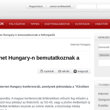
TOK
PÁLYÁZATOK
TIPPEK
ESETTANULMÁNYOK
KUTATÁSOK
VIDEÓTÁR
net Hungary-n bemutatkoznak a felforgatók
Internet Hungary
rnet Hungary-n bemutatkoznak a
Internet Hungary konferenciát, amelynek jelmondata a "Késében
Internet
ppontba. A magyar konferenciák történetében először fog előadni a
Gyógysz
zól lesz például az fintechről, az 5G-ről, vagy a jövőre életbelépő új
Kutatás
ettük terítéken lesznek az online videók, a közösségi média