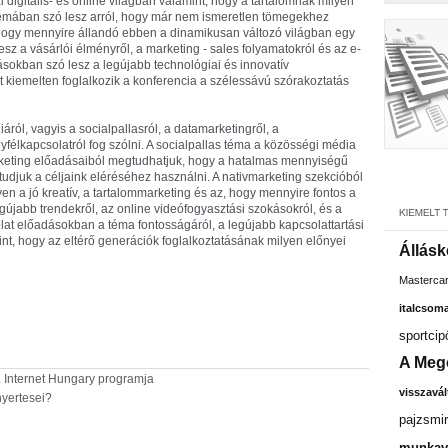
 digitális- és online világban valamint, hogy a tartalomnak milyen
témában szó lesz arról, hogy már nem ismeretlen tömegekhez
 hogy mennyire állandó ebben a dinamikusan változó világban egy
z a vásárlói élményről, a marketing - sales folyamatokról és az e-
ásokban szó lesz a legújabb technológiai és innovatív
t kiemelten foglalkozik a konferencia a szélessávú szórakoztatás
ról, vagyis a socialpallasról, a datamarketingről, a
gyfélkapcsolatról fog szólni. A socialpallas téma a közösségi média
arketing előadásaiból megtudhatjuk, hogy a hatalmas mennyiségű
tudjuk a céljaink eléréséhez használni. A nativmarketing szekcióból
en a jó kreatív, a tartalommarketing és az, hogy mennyire fontos a
gújabb trendekről, az online videófogyasztási szokásokról, és a
olat előadásokban a téma fontosságáról, a legújabb kapcsolattartási
nt, hogy az eltérő generációk foglalkoztatásának milyen előnyei
Állásk
Masterca
italcsom
sportcip
A Meg
20. Internet Hungary programja
visszavál
nyertesei?
pajzsmir
munkavá