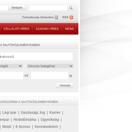
VÁLLALATI HÍREK
SZAKMAI HÍREK
NEWS
-tól
-ig
|
Légi ipar
|
Gazdasági Jog
|
Karrier
|
eripar
|
Hirdető/márka
|
Ügynökség
|
|
Mobil
|
E-biznisz
|
Kereskedelem
|