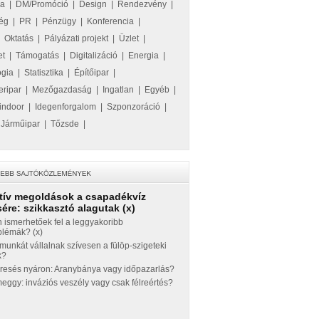
ka
|
DM/Promóció
|
Design
|
Rendezvény
|
ég
|
PR
|
Pénzügy
|
Konferencia
|
|
Oktatás
|
Pályázati projekt
|
Üzlet
|
et
|
Támogatás
|
Digitalizáció
|
Energia
|
ógia
|
Statisztika
|
Építőipar
|
eripar
|
Mezőgazdaság
|
Ingatlan
|
Egyéb
|
indoor
|
Idegenforgalom
|
Szponzoráció
|
|
Járműipar
|
Tőzsde
|
tív megoldások a csapadékvíz
ére: szikkasztó alagutak (x)
 ismerhetőek fel a leggyakoribb
blémák? (x)
munkát vállalnak szívesen a fülöp-szigeteki
k?
eresés nyáron: Aranybánya vagy időpazarlás?
ggy: inváziós veszély vagy csak félreértés?