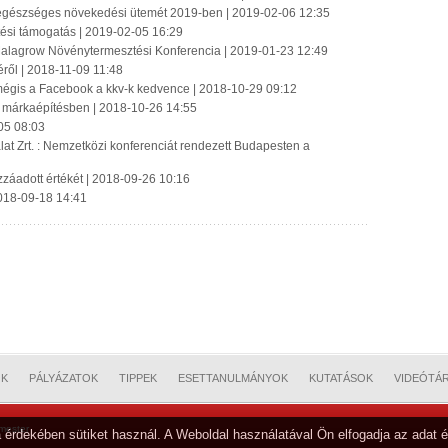
 egészséges növekedési ütemét 2019-ben | 2019-02-06 12:35
ztési támogatás | 2019-02-05 16:29
 Malagrow Növénytermesztési Konferencia | 2019-01-23 12:49
éről | 2018-11-09 11:48
gis a Facebook a kkv-k kedvence | 2018-10-29 09:12
a márkaépítésben | 2018-10-26 14:55
05 08:03
t Zrt. : Nemzetközi konferenciát rendezett Budapesten a
ozzáadott értékét | 2018-09-26 10:16
2018-09-18 14:41
OK
PÁLYÁZATOK
TIPPEK
ESETTANULMÁNYOK
KUTATÁSOK
VIDEÓTÁ
mester
 érdekében sütiket használ. A Weboldal használatával Ön elfogadja az adat é