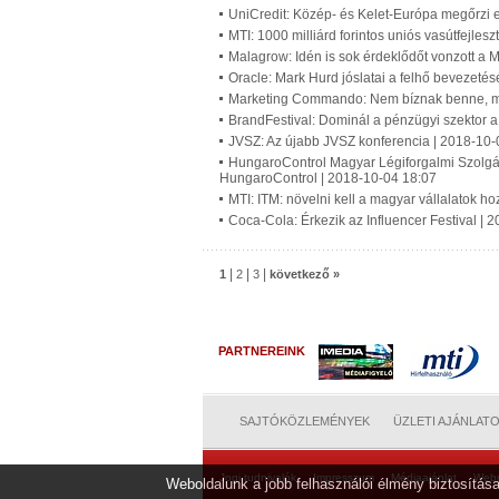
UniCredit: Közép- és Kelet-Európa megőrzi
MTI: 1000 milliárd forintos uniós vasútfejles
Malagrow: Idén is sok érdeklődőt vonzott a
Oracle: Mark Hurd jóslatai a felhő bevezetés
Marketing Commando: Nem bíznak benne, mé
BrandFestival: Dominál a pénzügyi szektor 
JVSZ: Az újabb JVSZ konferencia | 2018-10-
HungaroControl Magyar Légiforgalmi Szolgála
HungaroControl | 2018-10-04 18:07
MTI: ITM: növelni kell a magyar vállalatok h
Coca-Cola: Érkezik az Influencer Festival | 
|
|
|
1
2
3
következő »
PARTNEREINK
SAJTÓKÖZLEMÉNYEK
ÜZLETI AJÁNLAT
Jogi tudnivalók
Impresszum
Médiaajánlat
Web
Weboldalunk a jobb felhasználói élmény biztosítása