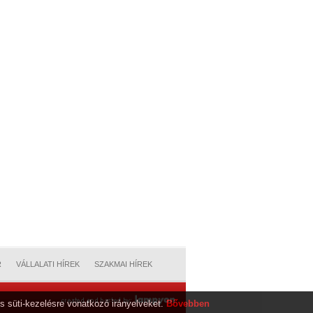
R
VÁLLALATI HÍREK
SZAKMAI HÍREK
s süti-kezelésre vonatkozó irányelveket.
Bővebben