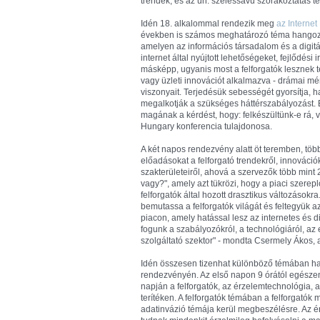
trendek, és az un. szélessávú szórakoztatás té
Idén 18. alkalommal rendezik meg
az Internet
években is számos meghatározó téma hangozo
amelyen az információs társadalom és a digitá
internet által nyújtott lehetőségeket, fejlődés
másképp, ugyanis most a felforgatók lesznek te
vagy üzleti innovációt alkalmazva - drámai mér
viszonyait. Terjedésük sebességét gyorsítja, 
megalkotják a szükséges háttérszabályozást. É
magának a kérdést, hogy: felkészültünk-e rá,
Hungary konferencia tulajdonosa.
A két napos rendezvény alatt öt teremben, töb
előadásokat a felforgató trendekről, innováció
szakterületeiről, ahová a szervezők több mint
vagy?", amely azt tükrözi, hogy a piaci szerep
felforgatók által hozott drasztikus változásokr
bemutassa a felforgatók világát és feltegyük a
piacon, amely hatással lesz az internetes és d
fogunk a szabályozókról, a technológiáról, az 
szolgáltató szektor" - mondta Csermely Ákos, 
Idén összesen tizenhat különböző témában ha
rendezvényén. Az első napon 9 órától egészen
napján a felforgatók, az érzelemtechnológia,
terítéken. A felforgatók témában a felforgatók 
adatinvázió témája kerül megbeszélésre. Az é