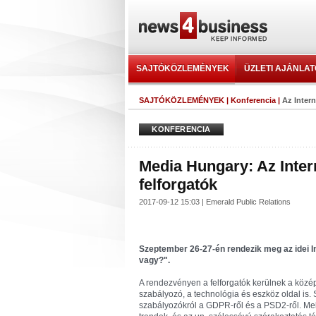
SAJTÓKÖZLEMÉNYEK
ÜZLETI AJÁNLA
SAJTÓKÖZLEMÉNYEK
|
Konferencia
|
Az Inter
KONFERENCIA
Media Hungary: Az Inte
felforgatók
2017-09-12 15:03 | Emerald Public Relations
Szeptember 26-27-én rendezik meg az idei 
vagy?".
A rendezvényen a felforgatók kerülnek a közé
szabályozó, a technológia és eszköz oldal is. S
szabályozókról a GDPR-ről és a PSD2-ről. Mell