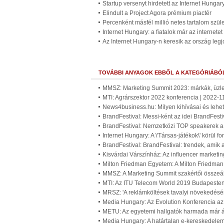
Startup versenyt hirdetett az Internet Hungar
Elindult a Project Agora prémium piactér
Percenként másfél millió netes tartalom szüle
Internet Hungary: a fiatalok már az internetet 
Az Internet Hungary-n keresik az ország legjo
TOVÁBBI ANYAGOK EBBŐL A KATEGÓRIÁBÓ
MMSZ: Marketing Summit 2023: márkák, üzlet
MTI: Agrárszektor 2022 konferencia | 2022-1
News4business.hu: Milyen kihívásai és lehe
BrandFestival: Messi-ként az idei BrandFest
BrandFestival: Nemzetközi TOP speakerek a
Internet Hungary: A \'Társas-játékok\' körül 
BrandFestival: BrandFestival: trendek, amik 
Kisvárdai Várszínház: Az influencer marketi
Milton Friedman Egyetem: A Milton Friedman
MMSZ: A Marketing Summit szakértői összeáll
MTI: Az ITU Telecom World 2019 Budapesten
MRSZ: 'A reklámköltések tavalyi növekedésén
Media Hungary: Az Evolution Konferencia az 
METU: Az egyetemi hallgatók harmada már át
Media Hungary: A határtalan e-kereskedelem 