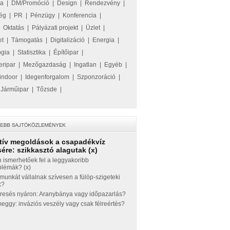
ka
|
DM/Promóció
|
Design
|
Rendezvény
|
ég
|
PR
|
Pénzügy
|
Konferencia
|
|
Oktatás
|
Pályázati projekt
|
Üzlet
|
et
|
Támogatás
|
Digitalizáció
|
Energia
|
ógia
|
Statisztika
|
Építőipar
|
eripar
|
Mezőgazdaság
|
Ingatlan
|
Egyéb
|
indoor
|
Idegenforgalom
|
Szponzoráció
|
|
Járműipar
|
Tőzsde
|
tív megoldások a csapadékvíz
ére: szikkasztó alagutak (x)
 ismerhetőek fel a leggyakoribb
blémák? (x)
munkát vállalnak szívesen a fülöp-szigeteki
k?
eresés nyáron: Aranybánya vagy időpazarlás?
ggy: inváziós veszély vagy csak félreértés?