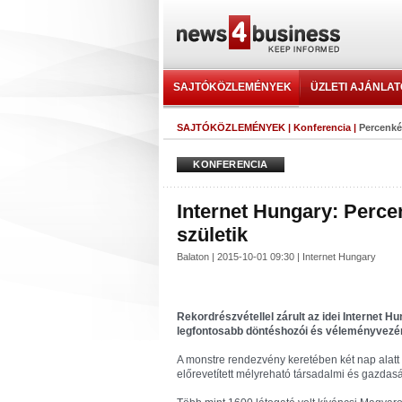
SAJTÓKÖZLEMÉNYEK
ÜZLETI AJÁNLA
SAJTÓKÖZLEMÉNYEK
|
Konferencia
|
Percenkén
KONFERENCIA
Internet Hungary: Percen
születik
Balaton | 2015-10-01 09:30 | Internet Hungary
Rekordrészvétellel zárult az idei Internet 
legfontosabb döntéshozói és véleményvezér
A monstre rendezvény keretében két nap alatt tí
előrevetített mélyreható társadalmi és gazdasá