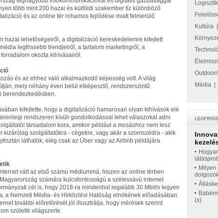
ország legnagyobb infokommunikációval és digitális gazdasággal
Logiszti
en több mint 200 hazai és külföldi szakember tíz különböző
Felelőss
talizáció és az online tér rohamos fejlődése miatt felmerülő
Kultúra
Környez
m hazai lehetőségeiről, a digitalizáció kereskedelemre kifejtett
édia legfrissebb trendjeiről, a tartalom marketingről, a
Technol
forradalom okozta kihívásairól.
Élelmisz
ció
Outdoor/
ltozás és az ehhez való alkalmazkodó képesség volt. A világ
Média
 útján, mely néhány éven belül elképesztő, rendszerszintű
mi berendezkedésben.
ban kifejtette, hogy a digitalizáció hamarosan olyan kihívások elé
 jelenlegi rendszeren kívüli gondolkodással lehet válaszokat adni.
 szolgáltatói társadalom kora, amikor például a mosáshoz nem lesz
izárólag szolgáltatókra - cégekre, vagy akár a szomszédra - akik
Innova
tálytisztán láthatók, elég csak az Über vagy az Airbnb példájára
kezelés
Hogyan
látáspro
etik
Milyen 
internet vált az első számú médiummá, hiszen az online térben
dolgozó
 Magyarország számára kulcsfontosságú a szélessávú internet
Állásk
kormányzati cél is, hogy 2018-ra mindenhol legalább 30 Mbit/s legyen
Babérme
ika, a Nemzeti Média- és Hírközlési Hatóság elnökének előadásában.
(x)
rnet további előretörését jól illusztrálja, hogy mérések szerint
om születik világszerte.