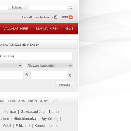
VÁLLALATI HÍREK
SZAKMAI HÍREK
NEWS
-tól
-ig
|
Légi ipar
|
Gazdasági Jog
|
Karrier
|
eripar
|
Hirdető/márka
|
Ügynökség
|
|
Mobil
|
E-biznisz
|
Kereskedelem
|