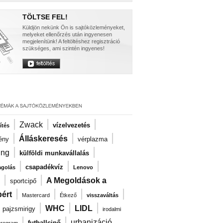
TÖLTSE FEL!
Küldjön nekünk Ön is sajtóközleményeket,
melyeket ellenőrzés után ingyenesen
megjelenítünk! A feltöltéshez regisztráció
szükséges, ami szintén ingyenes!
|
|
|
Zwack
vízelvezetés
ítés
|
|
|
Álláskeresés
ény
vérplazma
|
|
ng
külföldi munkavállalás
|
|
|
csapadékvíz
agolás
Lenovo
|
|
A Megoldások a
sportcipő
|
|
|
|
ért
Mastercard
Étkező
visszaváltás
|
|
|
|
WHC
LIDL
pajzsmirigy
irodalmi
|
|
urbanizáció
futballcipő