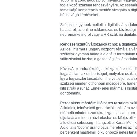
Több mint 1600 látogató volt kíváncsi Magyar
foglalkozó szakmai rendezvényére. Az esemény
tematikájú konferencia mentén vizsgálta a digi
húsbavágó kérdéseket.
Szó esett egyebek mellett a digitális társadalo
hatásáról, az online reklámozás és közösségi m
neuromarketingről vagy a HR szakma digitális 
Rendszerszintű változásokat hoz a digitalizá
Az idei Internet Hungary központi témája a vá
szélvész gyorsan halad a digitális forradalom
változásokat hozhat a gazdasági és társadal
Köves Alexandra ökológiai közgazdász előadásá
fogja állítani az emberiséget, melyekre csak a
Így a fogyasztói társadalom helyett eljöhet a
szükség minden otthonban mosógépre, hanem k
kitisztítják a ruhát. Ennek jelei már ma is kris
gondolnunk.
Percenként másfélmillió netes tartalom szül
A fiatalok, felnövekvő generációk számára az 
elérhető minden számukra izgalmas tartalom.
eljuttatása minden háztartásba, és kifejezett 
a letöltési sebesség - hangzott el Karas Món
A digitális "boom" grandiózus méretét és az inte
percenként másfélmillió különböző netes tartal