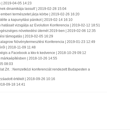
 | 2019-04-05 14:23
ek dinamikája lassult' | 2019-02-28 15:04
emberi természetet járja körbe | 2019-02-26 16:20
élte a kapunyitási pánikot | 2019-02-14 16:10
hatásait vizsgálja az Evolution Konferencia | 2019-02-12 18:51
 egészséges növekedési ütemét 2019-ben | 2019-02-06 12:35
ztési támogatás | 2019-02-05 16:29
 Malagrow Növénytermesztési Konferencia | 2019-01-23 12:49
éről | 2018-11-09 11:48
gis a Facebook a kkv-k kedvence | 2018-10-29 09:12
a márkaépítésben | 2018-10-26 14:55
05 08:03
t Zrt. : Nemzetközi konferenciát rendezett Budapesten a
ozzáadott értékét | 2018-09-26 10:16
2018-09-18 14:41