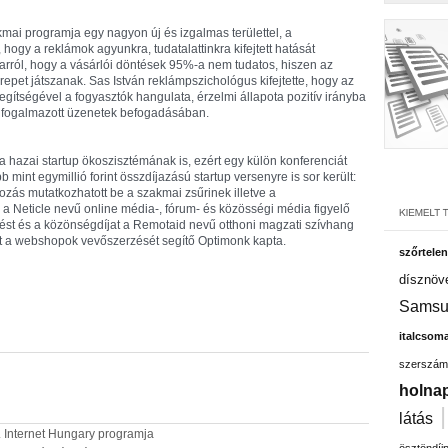
mai programja egy nagyon új és izgalmas területtel, a
hogy a reklámok agyunkra, tudatalattinkra kifejtett hatását
arról, hogy a vásárlói döntések 95%-a nem tudatos, hiszen az
epet játszanak. Sas István reklámpszichológus kifejtette, hogy az
egítségével a fogyasztók hangulata, érzelmi állapota pozitív irányba
gfogalmazott üzenetek befogadásában.
 a hazai startup ökoszisztémának is, ezért egy külön konferenciát
 mint egymillió forint összdíjazású startup versenyre is sor került:
ozás mutatkozhatott be a szakmai zsűrinek illetve a
 Neticle nevű online média-, fórum- és közösségi média figyelő
zést és a közönségdíjat a Remotaid nevű otthoni magzati szívhang
jat a webshopok vevőszerzését segítő Optimonk kapta.
szőrtelen
dísznöv
Samsu
italcsom
szerszám
holnap
látás
20. Internet Hungary programja