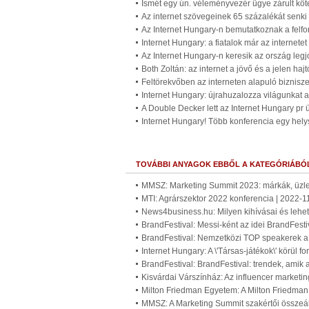
Ismét egy ún. véleményvezér ügye zárult köt
Az internet szövegeinek 65 százalékát senki
Az Internet Hungary-n bemutatkoznak a felfo
Internet Hungary: a fiatalok már az internetet 
Az Internet Hungary-n keresik az ország legjo
Both Zoltán: az internet a jövő és a jelen haj
Feltörekvőben az interneten alapuló biznisze
Internet Hungary: újrahuzalozza világunkat a 
A Double Decker lett az Internet Hungary pr
Internet Hungary! Több konferencia egy hely
TOVÁBBI ANYAGOK EBBŐL A KATEGÓRIÁBÓ
MMSZ: Marketing Summit 2023: márkák, üzlet
MTI: Agrárszektor 2022 konferencia | 2022-1
News4business.hu: Milyen kihívásai és lehe
BrandFestival: Messi-ként az idei BrandFest
BrandFestival: Nemzetközi TOP speakerek a
Internet Hungary: A \'Társas-játékok\' körül 
BrandFestival: BrandFestival: trendek, amik 
Kisvárdai Várszínház: Az influencer marketi
Milton Friedman Egyetem: A Milton Friedman
MMSZ: A Marketing Summit szakértői összeáll