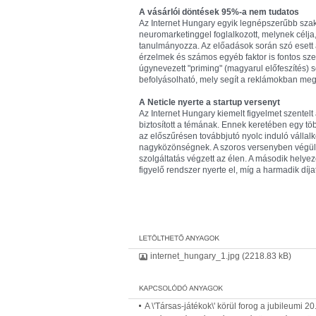
A vásárlói döntések 95%-a nem tudatos
Az Internet Hungary egyik legnépszerűbb szak
neuromarketinggel foglalkozott, melynek célja, 
tanulmányozza. Az előadások során szó esett 
érzelmek és számos egyéb faktor is fontos szer
úgynevezett "priming" (magyarul előfeszítés) s
befolyásolható, mely segít a reklámokban me
A Neticle nyerte a startup versenyt
Az Internet Hungary kiemelt figyelmet szentelt
biztosított a témának. Ennek keretében egy több
az előszűrésen továbbjutó nyolc induló vállalk
nagyközönségnek. A szoros versenyben végül a
szolgáltatás végzett az élen. A második helye
figyelő rendszer nyerte el, míg a harmadik dí
internet_hungary_1.jpg
(2218.83 kB)
A \'Társas-játékok\' körül forog a jubileumi 