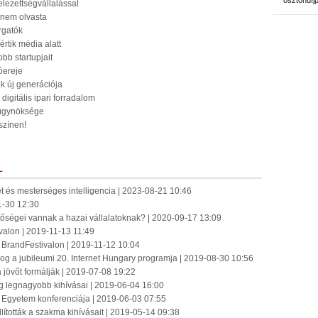
ösztöndíj
elezettségvállalással
 nem olvasta
rgatók
értik média alatt
bb startupjait
tóereje
k új generációja
digitális ipari forradalom
 ügynöksége
színen!
L
 és mesterséges intelligencia | 2023-08-21 10:46
1-30 12:30
tőségei vannak a hazai vállalatoknak? | 2020-09-17 13:09
ivalon | 2019-11-13 11:49
 BrandFestivalon | 2019-11-12 10:04
forog a jubileumi 20. Internet Hungary programja | 2019-08-30 10:56
a jövőt formálják | 2019-07-08 19:22
ng legnagyobb kihívásai | 2019-06-04 16:00
 Egyetem konferenciája | 2019-06-03 07:55
ították a szakma kihívásait | 2019-05-14 09:38