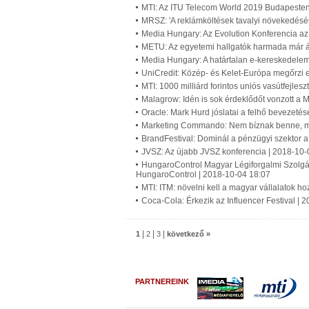
MTI: Az ITU Telecom World 2019 Budapesten
MRSZ: 'A reklámköltések tavalyi növekedésén
Media Hungary: Az Evolution Konferencia az 
METU: Az egyetemi hallgatók harmada már át
Media Hungary: A határtalan e-kereskedelem 
UniCredit: Közép- és Kelet-Európa megőrzi
MTI: 1000 milliárd forintos uniós vasútfejles
Malagrow: Idén is sok érdeklődőt vonzott a
Oracle: Mark Hurd jóslatai a felhő bevezetés
Marketing Commando: Nem bíznak benne, mé
BrandFestival: Dominál a pénzügyi szektor 
JVSZ: Az újabb JVSZ konferencia | 2018-10-
HungaroControl Magyar Légiforgalmi Szolgála
HungaroControl | 2018-10-04 18:07
MTI: ITM: növelni kell a magyar vállalatok h
Coca-Cola: Érkezik az Influencer Festival | 
|
|
|
1
2
3
következő »
PARTNEREINK