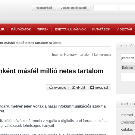
TOK
PÁLYÁZATOK
TIPPEK
ESETTANULMÁNYOK
KUTATÁSOK
VIDEÓTÁR
t másfél millió netes tartalom születik
Internet Hungary
|
tartalom
|
konferencia
ként másfél millió netes tartalom
Hungary, melyen jelen voltak a hazai infokummunikációs szakma
ei.
Internet
z különböző konferencia vizsgálta a digitális ipari forradalom által
Gyógysz
gi változások lehetséges irányait.
Kutatás