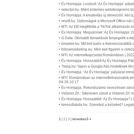
Év Honlapja: Lezárult ’Az Év Honlapja’ pály
selector.hu: Miért érdemes webdesignerre b
Év Honlapja: A kreativitás új dimenziói: két 
vrsoft.hu: Újdonságok a Microsoft Office-nál 
MTI: Az EB megtiltotta a TikTok alkalmazás 
Év Honlapja: Megvannak ‘Az Év Honlapja’ 202
G Data: Okosabb támadások fenyegetik a kép
ilmarket.hu: Mit kell tudni a frekvenciaváltó
followmarketing.eu: Mire kell figyelni a célk
MTI: Az internetkapcsolat Romániában | 202
Év Honlapja: Hosszabbít Az Év Honlapja Pál
7blog.hu: Vajon a Google Ads hirdetések té
Év Honlapja: ’Az Év Honlapja’ pályázat imm
MTI: Romániában az internetfelhasználók ké
04-26 10:17
Év Honlapja: Rekordszámú nevezéssel zárult 
Vidanet Zrt.: Sikeresen zárult a Vidanet Zrt. 
Év Honlapja: Hosszabbít ‘Az Év Honlapja’! |
keresztlabda.hu: Szereted a kvízeket? Legyél
|
|
|
1
2
3
következő »