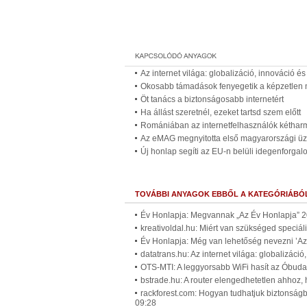
Az internet világa: globalizáció, innováció é
Okosabb támadások fenyegetik a képzetlen 
Öt tanács a biztonságosabb internetért
Ha állást szeretnél, ezeket tartsd szem előtt
Romániában az internetfelhasználók kétharm
Az eMAG megnyitotta első magyarországi üzl
Új honlap segíti az EU-n belüli idegenforgal
TOVÁBBI ANYAGOK EBBŐL A KATEGÓRIÁBÓ
Év Honlapja: Megvannak „Az Év Honlapja” 202
kreativoldal.hu: Miért van szükséged speciál
Év Honlapja: Még van lehetőség nevezni ’Az
datatrans.hu: Az internet világa: globalizáci
OTS-MTI: A leggyorsabb WiFi hasít az Óbud
bstrade.hu: A router elengedhetetlen ahhoz,
rackforest.com: Hogyan tudhatjuk biztonság
09:28