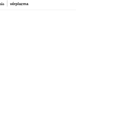
|
vérplazma
tás