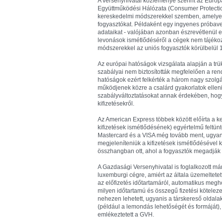
A versenyhivatal közleménye szerint az Európ
Együttműködési Hálózata (Consumer Protectio
kereskedelmi módszerekkel szemben, amelyek -
fogyasztókat. Példaként egy ingyenes próbaver
adataikat - valójában azonban észrevétlenül elő
levonások ismétlődéséről a cégek nem tájékoz
módszerekkel az uniós fogyasztók körülbelül 1
Az európai hatóságok vizsgálata alapján a trü
szabályai nem biztosították megfelelően a ren
hatóságok ezért felkérték a három nagy szolgál
működjenek közre a csalárd gyakorlatok ellen
szabályváltoztatásokat annak érdekében, hogy
kifizetésekről.
Az American Express többek között előírta a k
kifizetések ismétlődésének) egyértelmű feltünte
Mastercard és a VISA még tovább ment, ugyanis
megjeleníteniük a kifizetések ismétlődésével
összhangban ott, ahol a fogyasztók megadják b
A Gazdasági Versenyhivatal is foglalkozott már
luxemburgi cégre, amiért az általa üzemeltetett
az előfizetés időtartamáról, automatikus megh
milyen időtartamú és összegű fizetési köteleze
nehezen lehetett, ugyanis a társkereső oldal
(például a lemondás lehetőségét és formáját)
emlékeztetett a GVH.