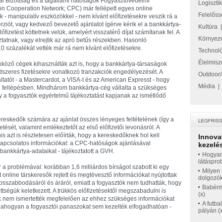
ai Bizottság és a tagállami hatóságok Fogyasztóvédelmi
Logiszti
n Cooperation Network; CPC) már fellépett egyes online
Felelőss
 manipulatív eszközökkel - nem kívánt előfizetésekre veszik rá a
ziót, vagy kedvező bevezető ajánlatot ígérve kérik el a bankkártya-
Kultúra
fizetést köttetnek velük, amelyért visszatérő díjat számítanak fel. A
Környez
tatnak, vagy elrejtik az apró betűs részekben. Hasonló
0 százalékát vették már rá nem kívánt előfizetésekre.
Technol
Élelmisz
kköző cégek kihasználták azt is, hogy a bankkártya-társaságok
dszeres fizetésekre vonatkozó tranzakciók engedélyezését. A
Outdoor/
tatót - a Mastercardot, a VISA-t és az American Expresst - hogy
Média
i fellépésben. Mindhárom bankkártya-cég vállalta a szükséges
 a fogyasztók egyértelmű tájékoztatást kapjanak az ismétlődő
ereskedők számára az ajánlat összes lényeges feltételének (így a
tését, valamint emlékeztetőt az első előfizetői levonásról. A
 azt is részletesen előírták, hogy a kereskedőknek hol kell
Innova
 kapcsolatos információkat: a CPC-hatóságok ajánlásával
kezelés
ankkártya-adataikat - tájékoztatott a GVH.
Hogyan
látáspro
 a problémával: korábban 1,6 milliárdos bírságot szabott ki egy
Milyen 
 online társkeresők rejtett és megtévesztő információkat nyújtottak
dolgozó
osszabbodásáról és áráról, emiatt a fogyasztók nem tudhatták, hogy
Babérme
ttségük keletkezett. A trükkös előfizetésektől megszabadulni is
(x)
ak nem ismertették megfelelően az ehhez szükséges információkat
A futba
, ahogyan a fogyasztói panaszokat sem kezelték elfogadhatóan -
pályán (