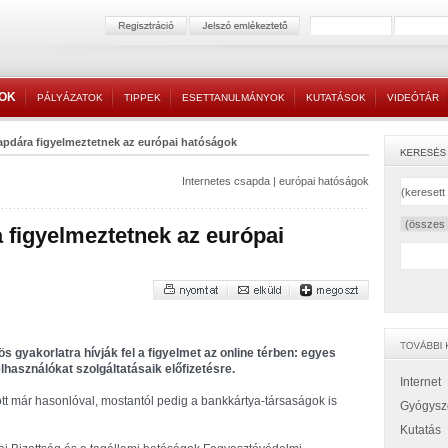
TOK
PÁLYÁZATOK
TIPPEK
ESETTANULMÁNYOK
KUTATÁSOK
VIDEÓTÁR
sapdára figyelmeztetnek az európai hatóságok
Internetes csapda
|
európai hatóságok
a figyelmeztetnek az európai
 gyakorlatra hívják fel a figyelmet az online térben: egyes
lhasználókat szolgáltatásaik előfizetésre.
Internet
tt már hasonlóval, mostantól pedig a bankkártya-társaságok is
Gyógysz
Kutatás