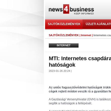
SAJTÓKÖZLEMÉNYEK
ÜZLETI AJÁNLA
SAJTÓKÖZLEMÉNYEK
|
Internet
|
Internetes c
INTERNET
MTI: Internetes csapdár
hatóságok
2023-01-26 20:24 |
Az uniós fogyasztóvédelmi hatóságok trükkös
cégek rejtett módon veszik rá a gyanútlan fe
A Gazdasági Versenyhivatal (GVH) is találkozo
segítik a hatóságok a fellépését.