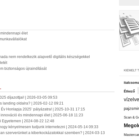
s mindennapi élet
munkavállalókat
ada nem rendelkezik alapvető digitális készségekkel
etét
om biztonságos újraindítását
italcsom
L
Étkező
5 díjazottjai! | 2026-03-05 09:53
vízelv
is landing oldalra? | 2026-02-12 09:21
pajzsmir
 Év Honlapja 2025’ pályázatra! | 2025-10-31 17:15
ó, innováció és mindennapi élet | 2025-06-18 11:23
Scan & G
ai Egyetemen | 2024-08-22 12:48
Megol
 hogy kényelmesen tudjunk internetezni | 2024-05-14 09:33
ban szerverünket a kiberkockázatokkal szemben? | 2024-03-13
Masterca