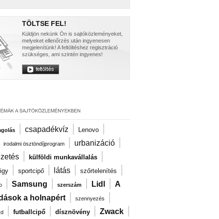
TÖLTSE FEL!
Küldjön nekünk Ön is sajtóközleményeket,
melyeket ellenőrzés után ingyenesen
megjelenítünk! A feltöltéshez regisztráció
szükséges, ami szintén ingyenes!
|
|
|
csapadékvíz
Lenovo
agolás
|
|
|
urbanizáció
irodalmi ösztöndíjprogram
|
|
ezetés
külföldi munkavállalás
|
|
|
|
látás
igy
sportcipő
szőrtelenítés
|
|
|
|
Samsung
Lidl
A
o
szerszám
|
|
dások a holnapért
szennyezés
|
|
|
|
Zwack
futballcipő
dísznövény
rd