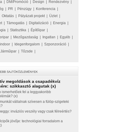
ka
|
DM/Promóció
|
Design
|
Rendezvény
|
ég
|
PR
|
Pénzügy
|
Konferencia
|
|
Oktatás
|
Pályázati projekt
|
Üzlet
|
et
|
Támogatás
|
Digitalizáció
|
Energia
|
ógia
|
Statisztika
|
Építőipar
|
eripar
|
Mezőgazdaság
|
Ingatlan
|
Egyéb
|
indoor
|
Idegenforgalom
|
Szponzoráció
|
|
Járműipar
|
Tőzsde
|
tív megoldások a csapadékvíz
ére: szikkasztó alagutak (x)
 ismerhetőek fel a leggyakoribb
blémák? (x)
munkát vállalnak szívesen a fülöp-szigeteki
k?
ggy: inváziós veszély vagy csak félreértés?
llcipők jövője: technológiai forradalom a
x)