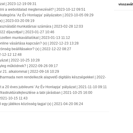
ázat | 2023-12-19 09:31
visszavál
ízni a weboldalad megtervezését? | 2023-10-12 09:51
új kategória ’Az Év Honlapja’ pályázaton | 2023-10-05 09:29
(x) | 2023-03-20 09:19
használatát munkatársai számára | 2023-02-28 12:03
2 díjazottjai! | 2023-01-27 10:46
zetlen munkavállalókat | 2023-01-13 11:12
k online vásárlása kapcsán? (x) | 2022-12-23 13:28
özönség beállításakor? (x) | 2022-12-22 08:27
2-12-12 12:48
yázat | 2022-10-25 10:28
nyleg működnek? | 2022-09-26 09:17
ár 21. alkalommal | 2022-09-16 10:29
tharmada nem rendelkezik alapvető digitális készségekkel | 2022-
a 20 éves jubileumi ’Az Év Honlapja’ pályázat | 2021-11-10 09:11
infrastruktúrafejlesztése a tabi járásban | 2021-10-25 16:00
 2021-10-15 11:43
 egy játékos közösség tagja! (x) | 2021-04-20 06:24