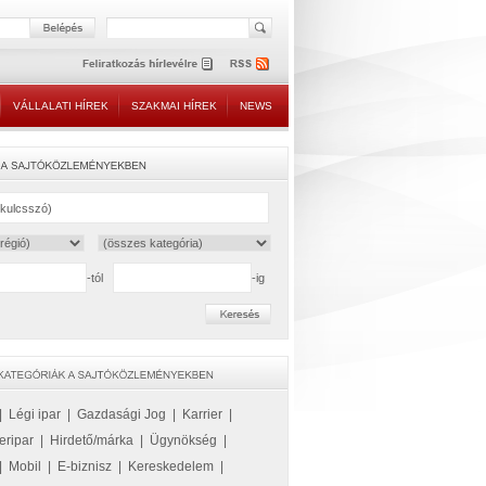
VÁLLALATI HÍREK
SZAKMAI HÍREK
NEWS
-tól
-ig
|
Légi ipar
|
Gazdasági Jog
|
Karrier
|
eripar
|
Hirdető/márka
|
Ügynökség
|
|
Mobil
|
E-biznisz
|
Kereskedelem
|