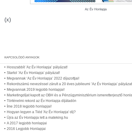
Az Év Honlapja
(x)
Hosszabbít ’Az Év Honlapja’ pályázat!
Startol ’Az Év Honlapja’ pályázat!
Megvannak ‘Az Év Honlapja’ 2022 díjazottjai!
Rekordszámú nevezéssel zárult a 20 éves jubileumi ’Az Év Honlapja’ pályázat
Megvannak 2019 legjobb honlapjai!
Marketingdíjat kapott az OBH és a Pénzügyminisztérium ismeretterjesztő honl
Történelmi rekord az Év Honlapja díjátadón
Íme 2018 legjobb honlapjai!
Hogyan legyen a Tiéd 'Az Év Honlapja' díj?
Újra az Év Honlapja lett a mateking.hu
A 2017 legjobb honlapjai
2016 Legjobb Honlapjai