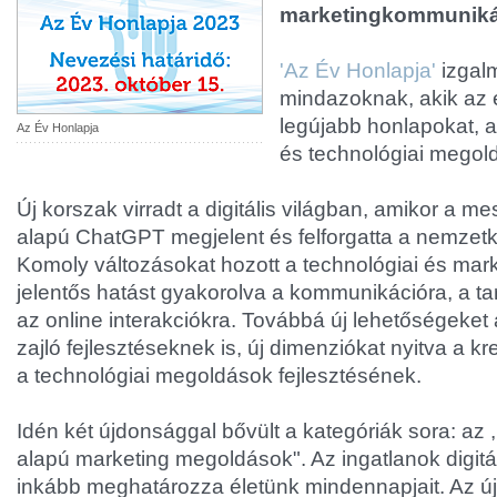
marketingkommunikác
'Az Év Honlapja'
izgalm
mindazoknak, akik az 
legújabb honlapokat, ap
Az Év Honlapja
és technológiai megold
Új korszak virradt a digitális világban, amikor a me
alapú ChatGPT megjelent és felforgatta a nemzetközi
Komoly változásokat hozott a technológiai és mar
jelentős hatást gyakorolva a kommunikációra, a ta
az online interakciókra. Továbbá új lehetőségeket a
zajló fejlesztéseknek is, új dimenziókat nyitva a kr
a technológiai megoldások fejlesztésének.
Idén két újdonsággal bővült a kategóriák sora: az ,,
alapú marketing megoldások". Az ingatlanok digitá
inkább meghatározza életünk mindennapjait. Az új 