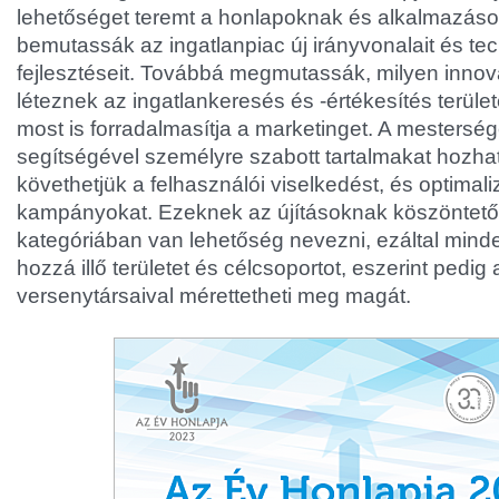
lehetőséget teremt a honlapoknak és alkalmazás
bemutassák az ingatlanpiac új irányvonalait és tec
fejlesztéseit. Továbbá megmutassák, milyen inno
léteznek az ingatlankeresés és -értékesítés terüle
most is forradalmasítja a marketinget. A mestersége
segítségével személyre szabott tartalmakat hozha
követhetjük a felhasználói viselkedést, és optimali
kampányokat. Ezeknek az újításoknak köszöntet
kategóriában van lehetőség nevezni, ezáltal minde
hozzá illő területet és célcsoportot, eszerint pedig 
versenytársaival mérettetheti meg magát.