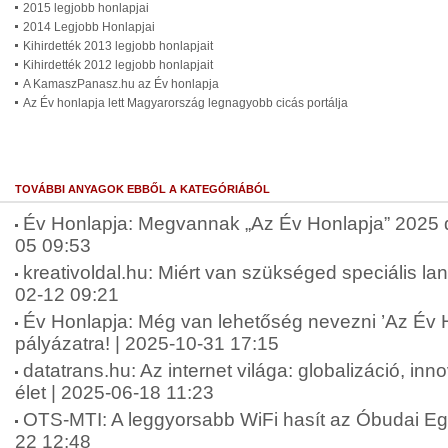
2015 legjobb honlapjai
2014 Legjobb Honlapjai
Kihirdették 2013 legjobb honlapjait
Kihirdették 2012 legjobb honlapjait
A KamaszPanasz.hu az Év honlapja
Az Év honlapja lett Magyarország legnagyobb cicás portálja
TOVÁBBI ANYAGOK EBBŐL A KATEGÓRIÁBÓL
Év Honlapja: Megvannak „Az Év Honlapja” 2025 díj
05 09:53
kreativoldal.hu: Miért van szükséged speciális lan
02-12 09:21
Év Honlapja: Még van lehetőség nevezni ’Az Év 
pályázatra! | 2025-10-31 17:15
datatrans.hu: Az internet világa: globalizáció, in
élet | 2025-06-18 11:23
OTS-MTI: A leggyorsabb WiFi hasít az Óbudai E
22 12:48