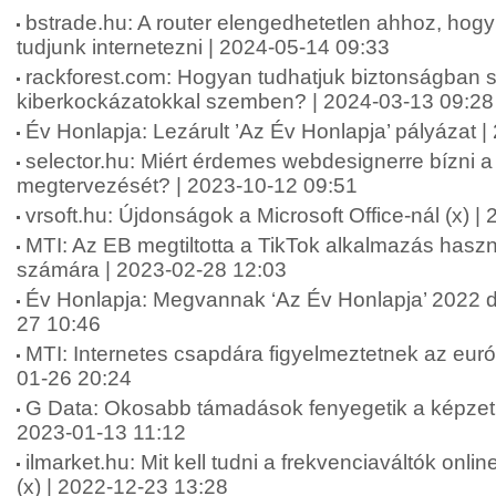
bstrade.hu: A router elengedhetetlen ahhoz, ho
tudjunk internetezni | 2024-05-14 09:33
rackforest.com: Hogyan tudhatjuk biztonságban 
kiberkockázatokkal szemben? | 2024-03-13 09:28
Év Honlapja: Lezárult ’Az Év Honlapja’ pályázat 
selector.hu: Miért érdemes webdesignerre bízni 
megtervezését? | 2023-10-12 09:51
vrsoft.hu: Újdonságok a Microsoft Office-nál (x) 
MTI: Az EB megtiltotta a TikTok alkalmazás hasz
számára | 2023-02-28 12:03
Év Honlapja: Megvannak ‘Az Év Honlapja’ 2022 díj
27 10:46
MTI: Internetes csapdára figyelmeztetnek az eur
01-26 20:24
G Data: Okosabb támadások fenyegetik a képzetl
2023-01-13 11:12
ilmarket.hu: Mit kell tudni a frekvenciaváltók onl
(x) | 2022-12-23 13:28