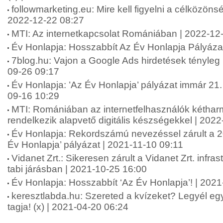
followmarketing.eu: Mire kell figyelni a célközönsé
2022-12-22 08:27
MTI: Az internetkapcsolat Romániában | 2022-12
Év Honlapja: Hosszabbít Az Év Honlapja Pályáza
7blog.hu: Vajon a Google Ads hirdetések tényle
09-26 09:17
Év Honlapja: ’Az Év Honlapja’ pályázat immár 21.
09-16 10:29
MTI: Romániában az internetfelhasználók kétha
rendelkezik alapvető digitális készségekkel | 202
Év Honlapja: Rekordszámú nevezéssel zárult a 20
Év Honlapja’ pályázat | 2021-11-10 09:11
Vidanet Zrt.: Sikeresen zárult a Vidanet Zrt. infras
tabi járásban | 2021-10-25 16:00
Év Honlapja: Hosszabbít ‘Az Év Honlapja’! | 202
keresztlabda.hu: Szereted a kvízeket? Legyél eg
tagja! (x) | 2021-04-20 06:24