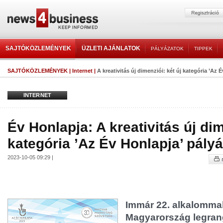
SAJTÓKÖZLEMÉNYEK
ÜZLETI AJÁNLATOK
PÁLYÁZATOK
TIPPEK
SAJTÓKÖZLEMÉNYEK
|
Internet
|
A kreativitás új dimenziói: két új kategória ’Az 
INTERNET
Év Honlapja: A kreativitás új dim
kategória ’Az Év Honlapja’ pály
2023-10-05 09:29 |
Immár 22. alkalommal 
Magyarország legrang