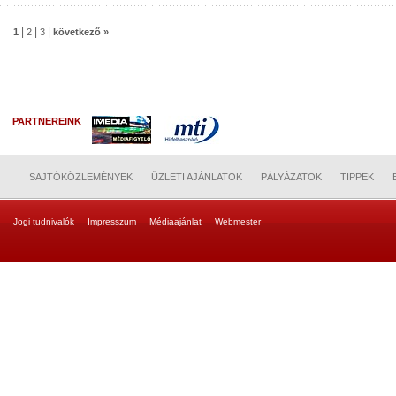
|
|
|
1
2
3
következő »
PARTNEREINK
SAJTÓKÖZLEMÉNYEK
ÜZLETI AJÁNLATOK
PÁLYÁZATOK
TIPPEK
Jogi tudnivalók
Impresszum
Médiaajánlat
Webmester