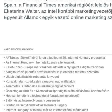
Spain, a Financial Times amerikai régióért felelős h
Ekaterina Walter, az Intel korábbi marketingvezető
Egyesült Államok egyik vezető online marketing sz
A \'Társas-játékok\' körül forog a jubileumi 20. Internet Hungary programja
Az Internet Hungary-n bemutatkoznak a felforgatók
Kelet-Közép-Európa már csaknem utolérte a Nyugatot a digitalizációban
A digitalizáció jelentős bevételkiesést is jelenthet a repterek számára
Újabb digitalizációs robbanás fenyeget
Korszakhatárhoz érkeztek a magyar nagyvállalatok
A németek is tartanak a munkahelyi digitalizációtól
Összefog az ABB és a Microsoft az ipar digitális átalakításának ösztönzésére
Hogyan lehetünk a technológiai forradalom nyertesei?
8 döntős az Internet Hungary versenyén
Startup versenyt hirdetett az Internet Hungary
Internet Hungary: a fiatalok már az internetet értik média alatt