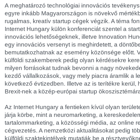
A meghatározó technológiai innovációs tevékenysé
egyre inkább Magyarországon is növekvő mérték
rugalmas, kreatív startup cégek végzik. A téma fo
Internet Hungary külön konferenciát szentel a sta
innovációs lehetőségeknek, illetve Innovation Hu
egy innovációs versenyt is meghirdetett, a döntőbe
bemutatkozhatnak az esemény közönsége előtt. 
külföldi szakemberek pedig olyan kérdésekre keres
milyen forrásokat tudnak bevonni a nagy növekedé
kezdő vállalkozások, vagy mely piacra áramlik a l
következő évtizedben. Illetve az is terítékre kerül,
Brexit-nek a közép-európai startup ökoszisztémár
Az Internet Hungary a fentieken kívül olyan területe
járja körbe, mint a neuromarketing, a kereskedele
tartalommarketing, a közösségi média, az online 
cégvezetés. A nemzetközi aktualitásokat pedig tö
külföldi szaktekintélyek mutatják be a résztvevők