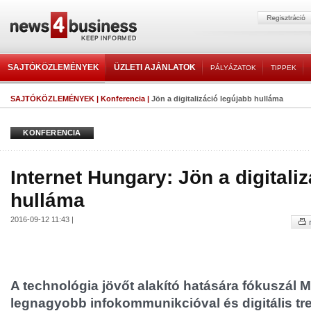
SAJTÓKÖZLEMÉNYEK
ÜZLETI AJÁNLATOK
PÁLYÁZATOK
TIPPEK
SAJTÓKÖZLEMÉNYEK
|
Konferencia
|
Jön a digitalizáció legújabb hulláma
KONFERENCIA
Internet Hungary: Jön a digitali
hulláma
2016-09-12 11:43 |
A technológia jövőt alakító hatására fókuszál
legnagyobb infokommunikcióval és digitális tr