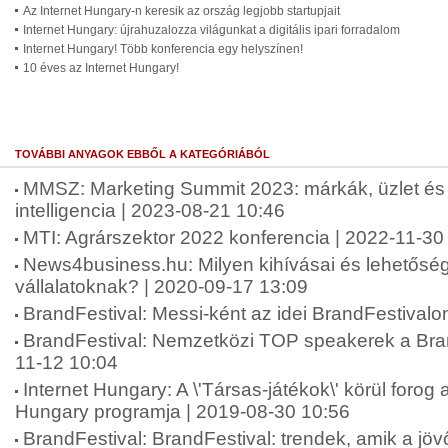
Az Internet Hungary-n keresik az ország legjobb startupjait
Internet Hungary: újrahuzalozza világunkat a digitális ipari forradalom
Internet Hungary! Több konferencia egy helyszínen!
10 éves az Internet Hungary!
TOVÁBBI ANYAGOK EBBŐL A KATEGÓRIÁBÓL
MMSZ: Marketing Summit 2023: márkák, üzlet é
intelligencia | 2023-08-21 10:46
MTI: Agrárszektor 2022 konferencia | 2022-11-30
News4business.hu: Milyen kihívásai és lehetősé
vállalatoknak? | 2020-09-17 13:09
BrandFestival: Messi-ként az idei BrandFestivalo
BrandFestival: Nemzetközi TOP speakerek a Bran
11-12 10:04
Internet Hungary: A \'Társas-játékok\' körül forog a
Hungary programja | 2019-08-30 10:56
BrandFestival: BrandFestival: trendek, amik a jövő