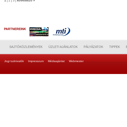
|
|
|
1
2
3
következő »
PARTNEREINK
SAJTÓKÖZLEMÉNYEK
ÜZLETI AJÁNLATOK
PÁLYÁZATOK
TIPPEK
Jogi tudnivalók
Impresszum
Médiaajánlat
Webmester