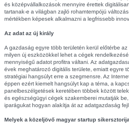
és középvállalkozások mennyire érettek digitálisan
tartanak-e a világban zajló rohamtempójú változás
mértékben képesek alkalmazni a legfrissebb innov
Az adat az új király
A gazdaság egyre több területén kerül előtérbe az
milyen új eszközökkel lehet a cégek rendelkezésé
mennyiségű adatot profitra váltani. Az adatgazda
évek meghatározó digitális területe, emiatt egyre t
stratégiai hangsúlyt erre a szegmensre. Az Intern
éppen ezért kiemelt hangsúlyt kap a téma, a kap
panelbeszélgetések keretében többek között tele
és egészségügyi cégek szakemberei mutatják be, 
iparágukat hogyan alakítja át az adatgazdaság fej
Melyek a közeljövő magyar startup sikersztorij