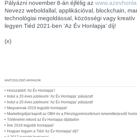
Pályázni november 8-án éjfélig az
www.azevhonla
Nevezz weboldallal, applikációval, blockchain, ma
technológiai megoldással, közösségi vagy kreatí
legyen Tiéd 2021-ben 'Az Év Honlapja' díj!
(x)
Hosszabbít ‘Az Év Honlapja’!
Indul a 20 éves jubileumi ‘Az Év Honlapja’ pályázat!
Indul a 20 éves jubileumi ‘Az Év Honlapja’ pályázat!
Megvannak 2019 legjobb honlapjai!
Marketingdíjat kapott az OBH és a Pénzügyminisztérium ismeretterjesztő honl
Történelmi rekord az Év Honlapja díjátadón
Íme 2018 legjobb honlapjai!
Hogyan legyen a Tiéd 'Az Év Honlapja' díj?