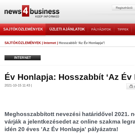
SAJTÓKÖZLEMÉNYEK
ÜZLETI AJÁNLATOK
PÁLYÁZATOK
TIPPEK
SAJTÓKÖZLEMÉNYEK
|
Internet
|
Hosszabbít ‘Az Év Honlapja’!
INTERNET
Év Honlapja: Hosszabbít ‘Az Év 
2021-10-15 11:43 |
Meghosszabbított nevezési határidővel 2021. no
várják a jelentkezésedet az online szakma legr
idén 20 éves 'Az Év Honlapja' pályázatra!