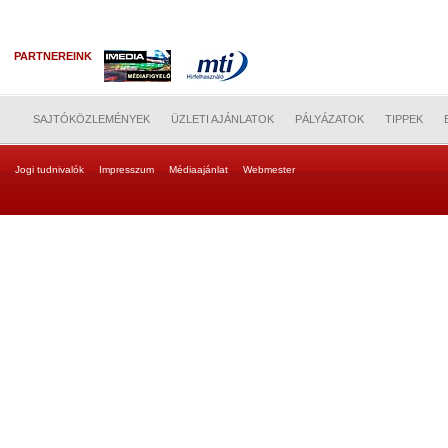
PARTNEREINK
SAJTÓKÖZLEMÉNYEK
ÜZLETI AJÁNLATOK
PÁLYÁZATOK
TIPPEK
Jogi tudnivalók
Impresszum
Médiaajánlat
Webmester