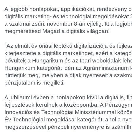
A legjobb honlapokat, applikációkat, rendezvény o
digitális marketing- és technológiai megoldásokat 
a szakmai zsűri, november 8-án éjfélig. Itt a legjo
megmérettesd Magad a digitális világban!
"Az elmúlt év óriási léptékű digitalizációja és fejl
kiterjesztette a digitális marketinget, ezért a kategó
bővültek a Hungarikum és az Ipari weboldalak lehe
Hungarikum kategóriát idén az Agrárminisztériu
hirdetjük meg, melyben a díjak nyerteseit a szakma
pénzjutalom is megilleti.
A jubileumi évben a honlapokon kívül a digitális, fi
fejlesztések kerülnek a középpontba. A Pénzügym
Innovációs és Technológiai Minisztériummal közöse
Év Technológiai megoldása' kategóriát, ahol a nyer
megszerzésével pénzbeli nyereményre is számíth