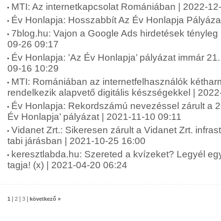
MTI: Az internetkapcsolat Romániában | 2022-12
Év Honlapja: Hosszabbít Az Év Honlapja Pályáza
7blog.hu: Vajon a Google Ads hirdetések tényle
09-26 09:17
Év Honlapja: ’Az Év Honlapja’ pályázat immár 21.
09-16 10:29
MTI: Romániában az internetfelhasználók kétha
rendelkezik alapvető digitális készségekkel | 202
Év Honlapja: Rekordszámú nevezéssel zárult a 20
Év Honlapja’ pályázat | 2021-11-10 09:11
Vidanet Zrt.: Sikeresen zárult a Vidanet Zrt. infras
tabi járásban | 2021-10-25 16:00
keresztlabda.hu: Szereted a kvízeket? Legyél eg
tagja! (x) | 2021-04-20 06:24
|
|
|
1
2
3
következő »