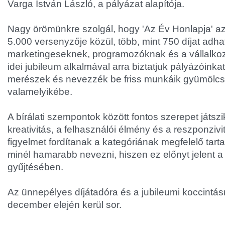
Varga István László, a pályázat alapítója.
Nagy örömünkre szolgál, hogy 'Az Év Honlapja' az
5.000 versenyzője közül, több, mint 750 díjat adha
marketingeseknek, programozóknak és a vállalko
idei jubileum alkalmával arra biztatjuk pályázóink
merészek és nevezzék be friss munkáik gyümölcsé
valamelyikébe.
A bírálati szempontok között fontos szerepet játszik
kreativitás, a felhasználói élmény és a reszponzivi
figyelmet fordítanak a kategóriának megfelelő tart
minél hamarabb nevezni, hiszen ez előnyt jelent
gyűjtésében.
Az ünnepélyes díjátadóra és a jubileumi koccintásr
december elején kerül sor.