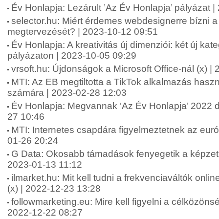
Év Honlapja: Lezárult ’Az Év Honlapja’ pályázat 
selector.hu: Miért érdemes webdesignerre bízni 
megtervezését? | 2023-10-12 09:51
Év Honlapja: A kreativitás új dimenziói: két új kat
pályázaton | 2023-10-05 09:29
vrsoft.hu: Újdonságok a Microsoft Office-nál (x) 
MTI: Az EB megtiltotta a TikTok alkalmazás hasz
számára | 2023-02-28 12:03
Év Honlapja: Megvannak ‘Az Év Honlapja’ 2022 díj
27 10:46
MTI: Internetes csapdára figyelmeztetnek az eur
01-26 20:24
G Data: Okosabb támadások fenyegetik a képzetl
2023-01-13 11:12
ilmarket.hu: Mit kell tudni a frekvenciaváltók onl
(x) | 2022-12-23 13:28
followmarketing.eu: Mire kell figyelni a célközönsé
2022-12-22 08:27