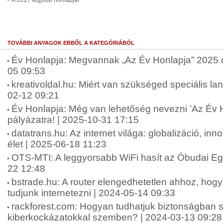
A 2017 legjobb honlapjai
TOVÁBBI ANYAGOK EBBŐL A KATEGÓRIÁBÓL
Év Honlapja: Megvannak „Az Év Honlapja” 2025 díj
05 09:53
kreativoldal.hu: Miért van szükséged speciális lan
02-12 09:21
Év Honlapja: Még van lehetőség nevezni ’Az Év 
pályázatra! | 2025-10-31 17:15
datatrans.hu: Az internet világa: globalizáció, in
élet | 2025-06-18 11:23
OTS-MTI: A leggyorsabb WiFi hasít az Óbudai E
22 12:48
bstrade.hu: A router elengedhetetlen ahhoz, ho
tudjunk internetezni | 2024-05-14 09:33
rackforest.com: Hogyan tudhatjuk biztonságban 
kiberkockázatokkal szemben? | 2024-03-13 09:28