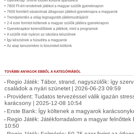
Gyereknap: online többet költünk ajándékra
7800 Ft-ért rendelnek játékot a magyar szülők gyereknapon
7600 forintért vásárolnak átlagosan játékot gyereknapra a magyarok
Trendjelentés a világ legnagyobb játékmustrájáról
2-4 ezer forintot költenek a magyar szülők játékra gyereknapon
Gyereknapkor kelendőbbek a játékok, mint a programok
A szülők már nyáron az iskolára készülnek
Így készülnek a húsvétra a magyarok
Az alap tanszerekre is tízezreket költünk
TOVÁBBI ANYAGOK EBBŐL A KATEGÓRIÁBÓL
Regio Játék: Tábor, strand, nagyszülők: így szer
családok a nyári szünetet | 2026-06-23 09:59
Provident: Tudatos tervezéssel válik igazán str
karácsony | 2025-12-08 10:54
Erste Bank: Így költenek a magyarok karácsonyko
Regio Játék: Játékforradalom a magyar felnőttek
10:50
Regio Játék: Felmérés: 50-75 ezer forint az átlag