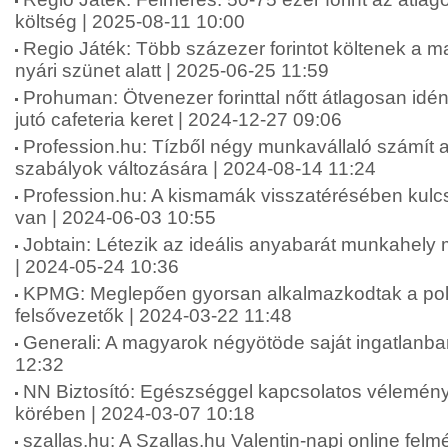
költség | 2025-08-11 10:00
Regio Játék: Több százezer forintot költenek a 
nyári szünet alatt | 2025-06-25 11:59
Prohuman: Ötvenezer forinttal nőtt átlagosan idé
jutó cafeteria keret | 2024-12-27 09:06
Profession.hu: Tízből négy munkavállaló számít 
szabályok változására | 2024-08-14 11:24
Profession.hu: A kismamák visszatérésében kul
van | 2024-06-03 10:55
Jobtain: Létezik az ideális anyabarát munkahel
| 2024-05-24 10:36
KPMG: Meglepően gyorsan alkalmazkodtak a polik
felsővezetők | 2024-03-22 11:48
Generali: A magyarok négyötöde saját ingatlanba
12:32
NN Biztosító: Egészséggel kapcsolatos vélemén
körében | 2024-03-07 10:18
szallas.hu: A Szallas.hu Valentin-napi online fel