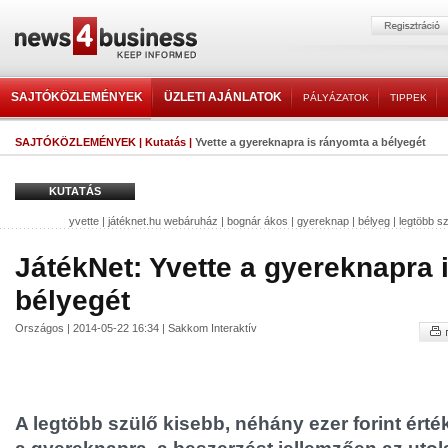
SAJTÓKÖZLEMÉNYEK
ÜZLETI AJÁNLATOK
PÁLYÁZATOK
TIPPEK
SAJTÓKÖZLEMÉNYEK
|
Kutatás
|
Yvette a gyereknapra is rányomta a bélyegét
KUTATÁS
yvette
|
játéknet.hu webáruház
|
bognár ákos
|
gyereknap
|
bélyeg
|
legtöbb s
JátékNet: Yvette a gyereknapra 
bélyegét
Országos | 2014-05-22 16:34 | Sakkom Interaktív
A legtöbb szülő kisebb, néhány ezer forint ért