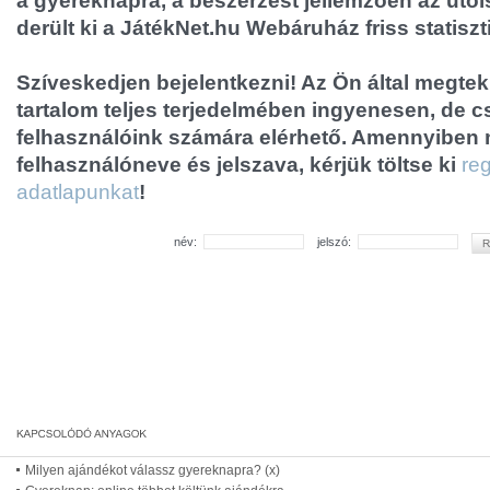
a gyereknapra, a beszerzést jellemzően az utol
derült ki a JátékNet.hu Webáruház friss statiszt
Szíveskedjen bejelentkezni! Az Ön által megtek
tartalom teljes terjedelmében ingyenesen, de cs
felhasználóink számára elérhető. Amennyiben
felhasználóneve és jelszava, kérjük töltse ki
reg
adatlapunkat
!
név:
jelszó:
Milyen ajándékot válassz gyereknapra? (x)