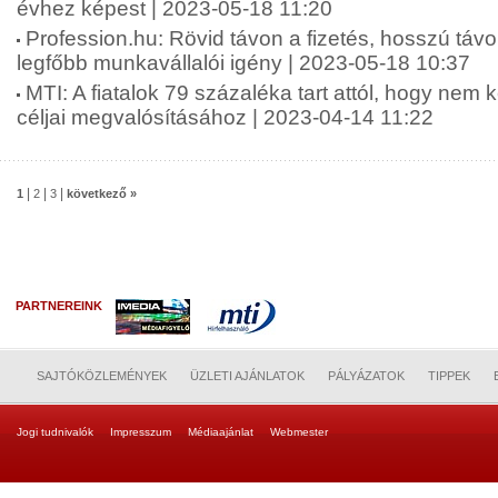
évhez képest | 2023-05-18 11:20
Profession.hu: Rövid távon a fizetés, hosszú táv
legfőbb munkavállalói igény | 2023-05-18 10:37
MTI: A fiatalok 79 százaléka tart attól, hogy nem 
céljai megvalósításához | 2023-04-14 11:22
|
|
|
1
2
3
következő »
PARTNEREINK
SAJTÓKÖZLEMÉNYEK
ÜZLETI AJÁNLATOK
PÁLYÁZATOK
TIPPEK
Jogi tudnivalók
Impresszum
Médiaajánlat
Webmester