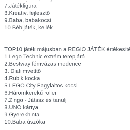
7.Játékfigura
8.Kreatív, fejlesztő
9.Baba, babakocsi
10.Bébijáték, kellék
TOP10 játék májusban a REGIO JÁTÉK értékesítési
1.Lego Technic extrém terepjáró
2.Bestway fémvázas medence
3. Diafilmvetítő
4.Rubik kocka
5.LEGO City Fagylaltos kocsi
6.Háromkerekű roller
7.Zingo - Játssz és tanulj
8.UNO kártya
9.Gyerekhinta
10.Baba úszóka