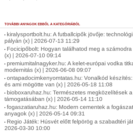
TOVÁBBI ANYAGOK EBBŐL A KATEGÓRIÁBÓL
kiralysportbolt.hu: A futballcipők jövője: technológ
pályán (x) | 2026-07-13 11:29
Focicipőbolt: Hogyan találhatod meg a számodra 
(x) | 2026-07-10 09:14
premiumitalnagyker.hu: A kelet-európai vodka tit
modernitás (x) | 2026-06-08 09:07
ontapadocimkenyomtatas.hu: Vonalkód készíté
és ami mögötte van (x) | 2026-05-18 11:08
bioboxaruhaz.hu: Természetes megközelítések a f
támogatásában (x) | 2026-05-14 11:10
fogaszatiaruhaz.hu: Modern cementek a fogásza
anyagok (x) | 2026-05-14 09:31
Regio Játék: Húsvét előtt felpörög a szabadtéri ját
2026-03-30 10:00