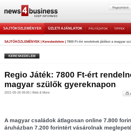
SAJTÓKÖZLEMÉNYEK
ÜZLETI AJÁNLATOK
PÁLYÁZATOK
TIPPEK
SAJTÓKÖZLEMÉNYEK
|
Kereskedelem
|
7800 Ft-ért rendelnek játékot a magyar s
KERESKEDELEM
Regio Játék: 7800 Ft-ért rendeln
magyar szülők gyereknapon
2021-05-26 09:00 | Web & More
A magyar családok átlagosan online 7.800 fori
áruházban 7.200 forintért vásárolnak meglepetés