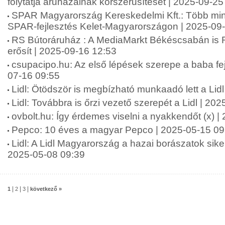
folytatja áruházainak korszerűsítését | 2025-09-25
SPAR Magyarország Kereskedelmi Kft.: Több mint 2
SPAR-fejlesztés Kelet-Magyarországon | 2025-09
RS Bútoráruház : A MediaMarkt Békéscsabán is 
erősít | 2025-09-16 12:53
csupacipo.hu: Az első lépések szerepe a baba fej
07-16 09:55
Lidl: Ötödször is megbízható munkaadó lett a Lid
Lidl: Továbbra is őrzi vezető szerepét a Lidl | 20
ovbolt.hu: Így érdemes viselni a nyakkendőt (x) 
Pepco: 10 éves a magyar Pepco | 2025-05-15 09
Lidl: A Lidl Magyarország a hazai borászatok siker
2025-05-08 09:39
|
|
|
1
2
3
következő »