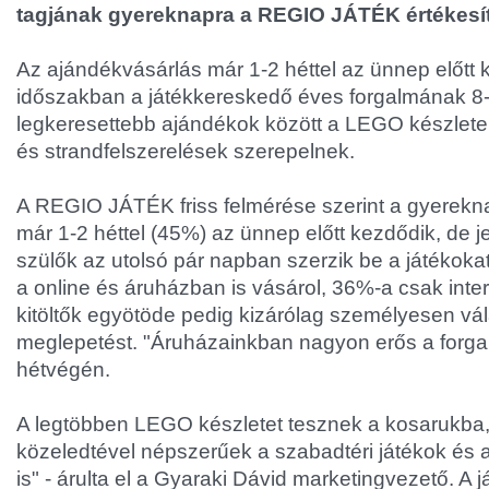
tagjának gyereknapra a REGIO JÁTÉK értékesíté
Az ajándékvásárlás már 1-2 héttel az ünnep előtt
időszakban a játékkereskedő éves forgalmának 8-1
legkeresettebb ajándékok között a LEGO készletek
és strandfelszerelések szerepelnek.
A REGIO JÁTÉK friss felmérése szerint a gyerekn
már 1-2 héttel (45%) az ünnep előtt kezdődik, de j
szülők az utolsó pár napban szerzik be a játékok
a online és áruházban is vásárol, 36%-a csak inter
kitöltők egyötöde pedig kizárólag személyesen vála
meglepetést. "Áruházainkban nagyon erős a forga
hétvégén.
A legtöbben LEGO készletet tesznek a kosarukba,
közeledtével népszerűek a szabadtéri játékok és a
is" - árulta el a Gyaraki Dávid marketingvezető. A