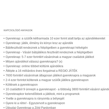
Gyereknap: a szülők kétharmada 10 ezer forint alatt tartja az ajándékkeretet
Gyereknap: játék, élmény és könyv lesz az ajándék
Bábfesztivált rendeznek a Népligetben a gyereknapi hétvégén
Gyereknap - Vásári bábjátékos fesztivált rendeznek a Népligetben
Gyereknap: 5-7 ezer forintért vásárolnak a magyar családok játékot
Milyen ajándékot válassz gyereknapra? (x)
Gyereknap: online többet költünk ajándékra
Átlépte a 16 milliárdos éves forgalmat a REGIO JÁTÉK
7600 forintért vásárolnak átlagosan játékot gyereknapra a magyarok
2-4 ezer forintot költenek a magyar szülők játékra gyereknapon
Költések a gyereknapon
10 családból 9 ünnepli a gyereknapot - a többség 3800 forintért vásárol ajánd
Gyereknapkor kelendőbbek a játékok, mint a programok
Yvette a gyereknapra is rányomta a bélyegét
Gyere ki a rétre! - Egyszervolt a gyereknapon
Újbudai Gyereknap a Zöld Pardonban