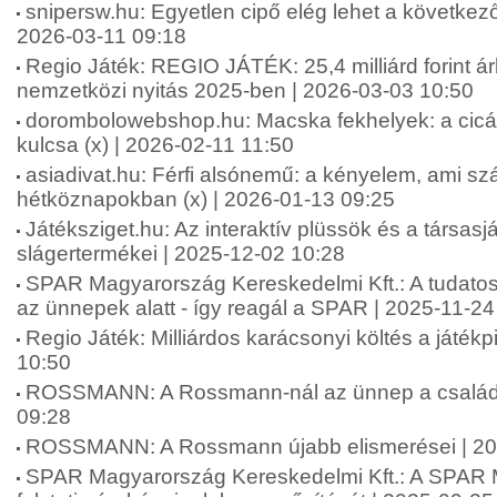
snipersw.hu: Egyetlen cipő elég lehet a következő
2026-03-11 09:18
Regio Játék: REGIO JÁTÉK: 25,4 milliárd forint á
nemzetközi nyitás 2025-ben | 2026-03-03 10:50
dorombolowebshop.hu: Macska fekhelyek: a cic
kulcsa (x) | 2026-02-11 11:50
asiadivat.hu: Férfi alsónemű: a kényelem, ami sz
hétköznapokban (x) | 2026-01-13 09:25
Játéksziget.hu: Az interaktív plüssök és a társas
slágertermékei | 2025-12-02 10:28
SPAR Magyarország Kereskedelmi Kft.: A tudatos
az ünnepek alatt - így reagál a SPAR | 2025-11-24
Regio Játék: Milliárdos karácsonyi költés a játék
10:50
ROSSMANN: A Rossmann-nál az ünnep a családró
09:28
ROSSMANN: A Rossmann újabb elismerései | 20
SPAR Magyarország Kereskedelmi Kft.: A SPAR