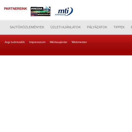
PARTNEREINK
SAJTÓKÖZLEMÉNYEK
ÜZLETI AJÁNLATOK
PÁLYÁZATOK
TIPPEK
Jogi tudnivalók
Impresszum
Médiaajánlat
Webmester