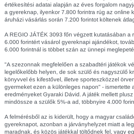
értékesítési adatai alapján az éves forgalom nagyj
a gyereknap, ilyenkor 7.800 forintra rúg az online 
áruházi vásárlás során 7.200 forintot költenek átl
A REGIO JÁTÉK 3093 főn végzett kutatásában a 
6.000 forintért vásárol gyereknapi ajándékot, to
6.000 forintnál is többet szán az ünnepi meglepe
"A szezonnak megfelelően a szabadtéri játékok v
legelőkelőbb helyen, de sok szülő és nagyszülő kre
könyvvel és kifestővel, illetve sporteszközzel örv
gyermeket ezen a különleges napon" - ismertette a
eredményeket Gyaraki Dávid. A játék mellett plus
mindössze a szülők 5%-a ad, többnyire 4.000 forint 
A felmérésből az is kiderült, hogy a magyar csalá
gyereknapot, azonban a járványhelyzet miatt a le
maradnak, és közös játékkal töltődnek fel, vagy e