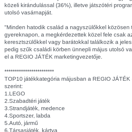
közeli kirándulással (36%), illetve játszótéri prog
utolsó vasárnapját.
"Minden hatodik család a nagyszülőkkel közösen 
gyereknapon, a megkérdezettek közel fele csak a
keresztszülőkkel vagy barátokkal találkozik a jele
pedig szűk családi körben ünnepli május utolsó v
el a REGIO JÁTÉK marketingvezetője.
************************
TOP10 játékkategória májusban a REGIO JÁTÉK ér
szerint:
1.LEGO
2.Szabadtéri játék
3.Strandjáték, medence
4.Sportszer, labda
5.Autó, jármű
6.Társasjáték, kártya