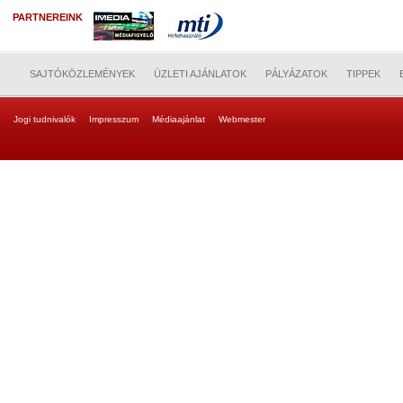
PARTNEREINK
SAJTÓKÖZLEMÉNYEK
ÜZLETI AJÁNLATOK
PÁLYÁZATOK
TIPPEK
Jogi tudnivalók
Impresszum
Médiaajánlat
Webmester