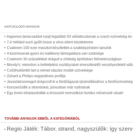
Ingyenes tanácsadást nyújt legalább 50 vállalkozásnak a coach-szövetség é
7,4 milliárd euró gyűlt össze a vírus elleni küzdelemre
Csaknem 100 ezer maszkot készítettek a szakképzésben tanulók
A turizmusnak gyors és hatékony támogatásra van szüksége
Csaknem 30 százalékkal drágult a zöldség áprilisban Németországban
Moody's: rekordon a befektetési osztályzatuk elvesztésétől veszélyeztetett vál
Csődhullámtól tart a német utazási irodák szövetsége
Zuhant a Philips negyedéves profitja
Javaslatcsomagot dolgozott ki a fürdőágazat újraindításához a fürdőszövetség
Korszerűsítik a strandokat, júniusban már nyitnának
Egy évvel elhalasztották a brüsszeli nemzetközi kortárs művészeti vásárt
TOVÁBBI ANYAGOK EBBŐL A KATEGÓRIÁBÓL
Regio Játék: Tábor, strand, nagyszülők: így szer