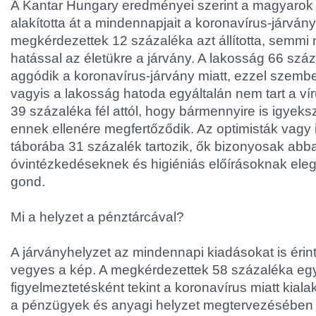
A Kantar Hungary eredményei szerint a magyarok
alakította át a mindennapjait a koronavírus-járván
megkérdezettek 12 százaléka azt állította, semmi 
hatással az életükre a járvány. A lakosság 66 sz
aggódik a koronavírus-járvány miatt, ezzel szemb
vagyis a lakosság hatoda egyáltalán nem tart a vír
39 százaléka fél attól, hogy bármennyire is igyek
ennek ellenére megfertőződik. Az optimisták vag
táborába 31 százalék tartozik, ők bizonyosak abb
óvintézkedéseknek és higiéniás előírásoknak eleg
gond.
Mi a helyzet a pénztárcával?
A járványhelyzet az mindennapi kiadásokat is érinti
vegyes a kép. A megkérdezettek 58 százaléka egy
figyelmeztetésként tekint a koronavírus miatt kialak
a pénzügyek és anyagi helyzet megtervezésében e