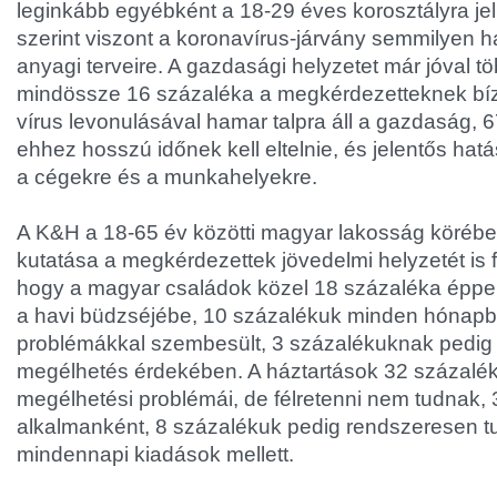
leginkább egyébként a 18-29 éves korosztályra je
szerint viszont a koronavírus-járvány semmilyen h
anyagi terveire. A gazdasági helyzetet már jóval t
mindössze 16 százaléka a megkérdezetteknek bíz
vírus levonulásával hamar talpra áll a gazdaság, 6
ehhez hosszú időnek kell eltelnie, és jelentős hat
a cégekre és a munkahelyekre.
A K&H a 18-65 év közötti magyar lakosság körébe
kutatása a megkérdezettek jövedelmi helyzetét is fe
hogy a magyar családok közel 18 százaléka éppen
a havi büdzséjébe, 10 százalékuk minden hónap
problémákkal szembesült, 3 százalékuknak pedig n
megélhetés érdekében. A háztartások 32 százalé
megélhetési problémái, de félretenni nem tudnak,
alkalmanként, 8 százalékuk pedig rendszeresen tud
mindennapi kiadások mellett.