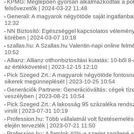
KPMG: Meglepően gyorsan alkalmazkodtak a polik
felsővezetők | 2024-03-22 11:48
Generali: A magyarok négyötöde saját ingatlanba
12:32
NN Biztosító: Egészséggel kapcsolatos vélemén
körében | 2024-03-07 10:18
szallas.hu: A Szallas.hu Valentin-napi online fel
10:52
Allianz: Allianz otthonbiztosítási kutatás: 10-ből 8
az értékkövetést | 2023-12-15 12:10
Pick Szeged Zrt.: A magyarok négyötöde fontosna
sikerek megünneplését | 2023-10-25 10:54
Generációk Partnere: Generációváltás: cégek tíze
veszélyben | 2023-08-21 10:54
Pick Szeged Zrt.: A lakosság 95 százaléka rends
virslit | 2023-07-31 10:19
Profession.hu: Több vállalatnál volt fizetésemelé
elején tervezték | 2023-07-21 11:50
Profession.hu: A fiatalok 40%-a szerint segítené 