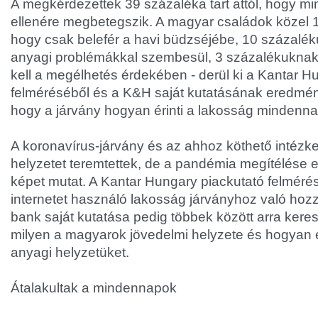
A megkérdezettek 39 százaléka tart attól, hogy m
ellenére megbetegszik. A magyar családok közel 
hogy csak belefér a havi büdzséjébe, 10 százal
anyagi problémákkal szembesül, 3 százalékuknak
kell a megélhetés érdekében - derül ki a Kantar H
felméréséből és a K&H saját kutatásának eredményé
hogy a járvány hogyan érinti a lakosság mindenna
A koronavírus-járvány és az ahhoz köthető intézke
helyzetet teremtettek, de a pandémia megítélése
képet mutat. A Kantar Hungary piackutató felméré
internetet használó lakosság járványhoz való hozzá
bank saját kutatása pedig többek között arra keres
milyen a magyarok jövedelmi helyzete és hogyan ér
anyagi helyzetüket.
Átalakultak a mindennapok