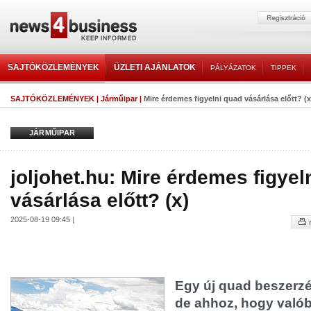
SAJTÓKÖZLEMÉNYEK
ÜZLETI AJÁNLATOK
PÁLYÁZATOK
TIPPEK
SAJTÓKÖZLEMÉNYEK
|
Járműipar
|
Mire érdemes figyelni quad vásárlása előtt? (x
JÁRMŰIPAR
joljohet.hu: Mire érdemes figyel
vásárlása előtt? (x)
2025-08-19 09:45 |
Egy új quad beszerzé
de ahhoz, hogy való