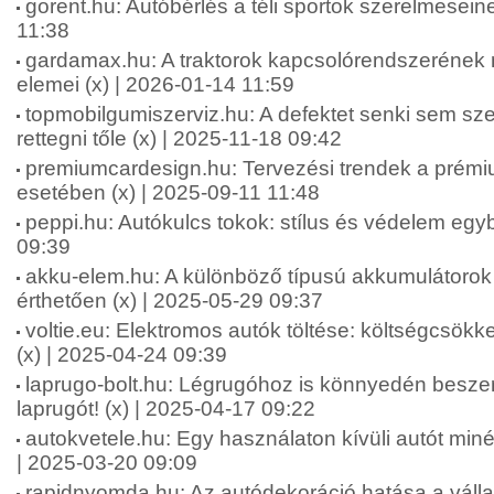
gorent.hu: Autóbérlés a téli sportok szerelmesein
11:38
gardamax.hu: A traktorok kapcsolórendszerének 
elemei (x) | 2026-01-14 11:59
topmobilgumiszerviz.hu: A defektet senki sem szer
rettegni tőle (x) | 2025-11-18 09:42
premiumcardesign.hu: Tervezési trendek a prémi
esetében (x) | 2025-09-11 11:48
peppi.hu: Autókulcs tokok: stílus és védelem egy
09:39
akku-elem.hu: A különböző típusú akkumulátorok
érthetően (x) | 2025-05-29 09:37
voltie.eu: Elektromos autók töltése: költségcsökk
(x) | 2025-04-24 09:39
laprugo-bolt.hu: Légrugóhoz is könnyedén besze
laprugót! (x) | 2025-04-17 09:22
autokvetele.hu: Egy használaton kívüli autót minél 
| 2025-03-20 09:09
rapidnyomda.hu: Az autódekoráció hatása a váll