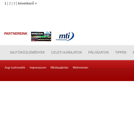
|
|
|
1
2
3
következő »
PARTNEREINK
SAJTÓKÖZLEMÉNYEK
ÜZLETI AJÁNLATOK
PÁLYÁZATOK
TIPPEK
Jogi tudnivalók
Impresszum
Médiaajánlat
Webmester