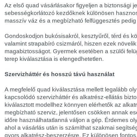
Az első quad vásárlásakor figyeljen a biztonsági j
sebességkorlátozó kezdőknek különösen hasznos, 
masszív váz és a megbízható felfüggesztés pedig a
Gondoskodjon bukósisakról, kesztyűről, térd és k
valamint strapabíró csizmáról, hiszen ezek növelik
magabiztosságot. Gyermek esetében a szülői felüg
terep kiválasztása is elengedhetetlen.
Szervizháttér és hosszú távú használat
A megfelelő quad kiválasztása mellett legalább ol
kapcsolódó szervizháttér és alkatrész-ellátás bizt
kiválasztott modellhez könnyen elérhetők az alkat
megbízható szerviz, jelentősen csökken annak e
időre használhatatlanná váljon a gép. Érdemes olya
ahol a vásárlás után is számíthat szakmai segítsé
gyors alkatrész-beszerzésre. Ez különösen fontos