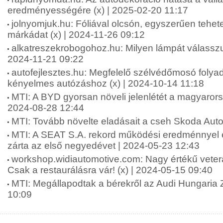
eredményességére (x) | 2025-02-20 11:17
jolnyomjuk.hu: Fóliával olcsón, egyszerűen tehet
márkádat (x) | 2024-11-26 09:12
alkatreszekrobogohoz.hu: Milyen lámpát válasszu
2024-11-21 09:22
autofejlesztes.hu: Megfelelő szélvédőmosó folya
kényelmes autózáshoz (x) | 2024-10-14 11:18
MTI: A BYD gyorsan növeli jelenlétét a magyarors
2024-08-28 12:44
MTI: Tovább növelte eladásait a cseh Skoda Auto
MTI: A SEAT S.A. rekord működési eredménnyel é
zárta az első negyedévet | 2024-05-23 12:43
workshop.widiautomotive.com: Nagy értékű vete
Csak a restaurálásra vár! (x) | 2024-05-15 09:40
MTI: Megállapodtak a bérekről az Audi Hungaria Z
10:09