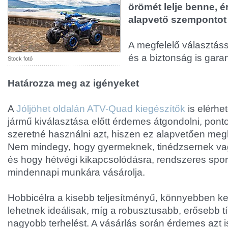
örömét lelje benne,
alapvető szempontot 
A megfelelő választáss
és a biztonság is garan
Stock fotó
Határozza meg az igényeket
A
Jóljöhet oldalán ATV-Quad kiegészítők
is elérhe
jármű kiválasztása előtt érdemes átgondolni, pont
szeretné használni azt, hiszen ez alapvetően meg
Nem mindegy, hogy gyermeknek, tinédzsernek vagy
és hogy hétvégi kikapcsolódásra, rendszeres spor
mindennapi munkára vásárolja.
Hobbicélra a kisebb teljesítményű, könnyebben k
lehetnek ideálisak, míg a robusztusabb, erősebb t
nagyobb terhelést. A vásárlás során érdemes azt i