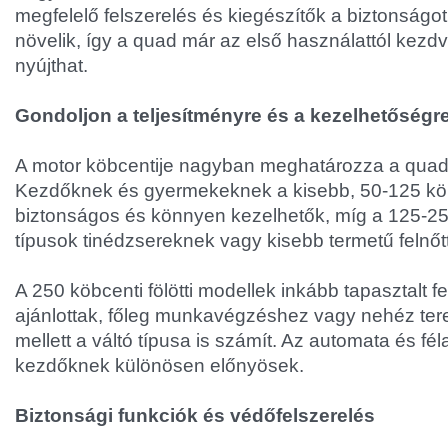
megfelelő felszerelés és kiegészítők a biztonságot
növelik, így a quad már az első használattól kezdv
nyújthat.
Gondoljon a teljesítményre és a kezelhetőségr
A motor köbcentije nagyban meghatározza a quad
Kezdőknek és gyermekeknek a kisebb, 50-125 kö
biztonságos és könnyen kezelhetők, míg a 125-250
típusok tinédzsereknek vagy kisebb termetű felnőt
A 250 köbcenti fölötti modellek inkább tapasztalt 
ajánlottak, főleg munkavégzéshez vagy nehéz tere
mellett a váltó típusa is számít. Az automata és 
kezdőknek különösen előnyösek.
Biztonsági funkciók és védőfelszerelés