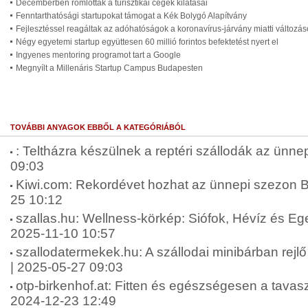
Decemberben romlottak a turisztikai cégek kilátásai
Fenntarthatósági startupokat támogat a Kék Bolygó Alapítvány
Fejlesztéssel reagáltak az adóhatóságok a koronavírus-járvány miatti változás
Négy egyetemi startup együttesen 60 millió forintos befektetést nyert el
Ingyenes mentoring programot tart a Google
Megnyílt a Millenáris Startup Campus Budapesten
TOVÁBBI ANYAGOK EBBŐL A KATEGÓRIÁBÓL
: Teltházra készülnek a reptéri szállodák az ünne
09:03
Kiwi.com: Rekordévet hozhat az ünnepi szezon 
25 10:12
szallas.hu: Wellness-körkép: Siófok, Hévíz és Eger 
2025-11-10 10:57
szallodatermekek.hu: A szállodai minibárban rejlő 
| 2025-05-27 09:03
otp-birkenhof.at: Fitten és egészségesen a tavaszi
2024-12-23 12:49