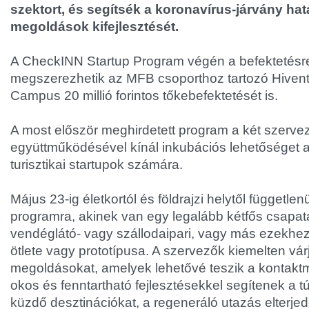
szektort, és segítsék a koronavírus-járvány hat
megoldások kifejlesztését.
A CheckINN Startup Program végén a befektetésre 
megszerezhetik az MFB csoporthoz tartozó Hivent
Campus 20 millió forintos tőkebefektetését is.
A most először meghirdetett program a két szerve
együttműködésével kínál inkubációs lehetőséget a 
turisztikai startupok számára.
Május 23-ig életkortól és földrajzi helytől független
programra, akinek van egy legalább kétfős csapata 
vendéglátó- vagy szállodaipari, vagy más ezekhez
ötlete vagy prototípusa. A szervezők kiemelten vár
megoldásokat, amelyek lehetővé teszik a kontakt
okos és fenntartható fejlesztésekkel segítenek a tú
küzdő desztinációkat, a regeneráló utazás elterjed