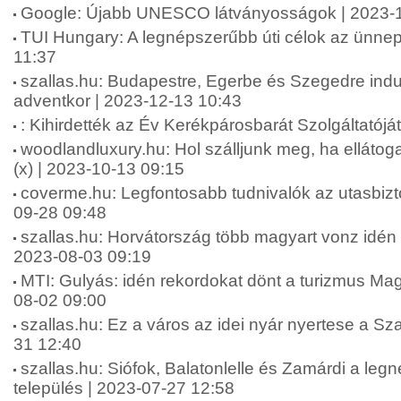
Google: Újabb UNESCO látványosságok | 2023-1
TUI Hungary: A legnépszerűbb úti célok az ünnep
11:37
szallas.hu: Budapestre, Egerbe és Szegedre indu
adventkor | 2023-12-13 10:43
: Kihirdették az Év Kerékpárosbarát Szolgáltatójá
woodlandluxury.hu: Hol szálljunk meg, ha ellátog
(x) | 2023-10-13 09:15
coverme.hu: Legfontosabb tudnivalók az utasbiztos
09-28 09:48
szallas.hu: Horvátország több magyart vonz idén n
2023-08-03 09:19
MTI: Gulyás: idén rekordokat dönt a turizmus Ma
08-02 09:00
szallas.hu: Ez a város az idei nyár nyertese a Sza
31 12:40
szallas.hu: Siófok, Balatonlelle és Zamárdi a leg
település | 2023-07-27 12:58