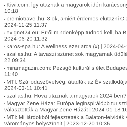
Kiwi.com: Így utaznak a magyarok idén karácson
10:18
premiotravel.hu: 3 ok, amiért érdemes elutazni Ol
2024-11-25 11:37
evignet24.eu: Erről mindenképp tudnod kell, ha Bu
2024-06-20 11:32
karos-spa.hu: A wellness ezer arca (x) | 2024-04-
szallas.hu: A tavaszi szünet sok magyarnak üdülés
22 09:34
miramagazin.com: Pezsgő kulturális élet Budapes
11:40
MTI: Szállodaszövetség: átadták az Év szállodája
2024-03-11 10:41
szallas.hu: Hova utaznak a magyarok 2024-ben?
Magyar Zene Háza: Európa leginspirálóbb turiszti
választották a Magyar Zene Házát | 2024-01-18 1
MTI: Milliárdokból fejlesztették a Balaton-felvidék
várományos helyszíneit | 2023-12-20 10:35