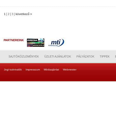
|
|
|
1
2
3
következő »
PARTNEREINK
SAJTÓKÖZLEMÉNYEK
ÜZLETI AJÁNLATOK
PÁLYÁZATOK
TIPPEK
Jogi tudnivalók
Impresszum
Médiaajánlat
Webmester