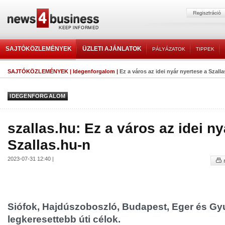
SAJTÓKÖZLEMÉNYEK
ÜZLETI AJÁNLATOK
PÁLYÁZATOK
TIPPEK
SAJTÓKÖZLEMÉNYEK
|
Idegenforgalom
|
Ez a város az idei nyár nyertese a Szall
IDEGENFORGALOM
szallas.hu: Ez a város az idei n
Szallas.hu-n
2023-07-31 12:40 |
Siófok, Hajdúszoboszló, Budapest, Eger és Gyu
legkeresettebb úti célok.