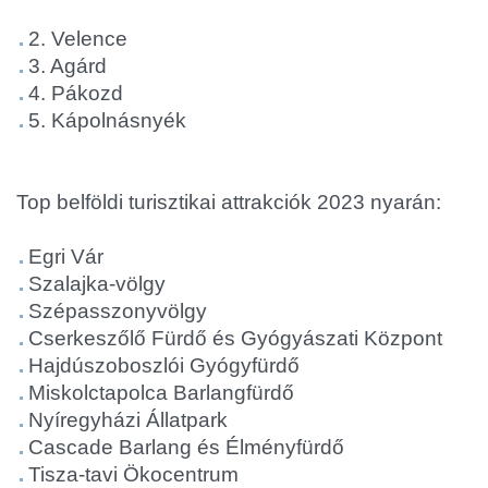
2. Velence
3. Agárd
4. Pákozd
5. Kápolnásnyék
Top belföldi turisztikai attrakciók 2023 nyarán:
Egri Vár
Szalajka-völgy
Szépasszonyvölgy
Cserkeszőlő Fürdő és Gyógyászati Központ
Hajdúszoboszlói Gyógyfürdő
Miskolctapolca Barlangfürdő
Nyíregyházi Állatpark
Cascade Barlang és Élményfürdő
Tisza-tavi Ökocentrum