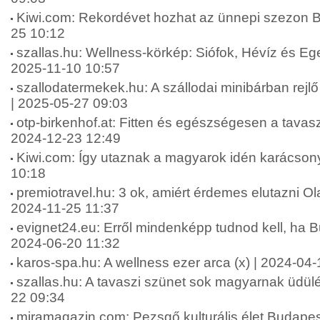
Kiwi.com: Rekordévet hozhat az ünnepi szezon 
25 10:12
szallas.hu: Wellness-körkép: Siófok, Hévíz és Eger 
2025-11-10 10:57
szallodatermekek.hu: A szállodai minibárban rejlő 
| 2025-05-27 09:03
otp-birkenhof.at: Fitten és egészségesen a tavaszi
2024-12-23 12:49
Kiwi.com: Így utaznak a magyarok idén karácson
10:18
premiotravel.hu: 3 ok, amiért érdemes elutazni Ol
2024-11-25 11:37
evignet24.eu: Erről mindenképp tudnod kell, ha Bu
2024-06-20 11:32
karos-spa.hu: A wellness ezer arca (x) | 2024-04-
szallas.hu: A tavaszi szünet sok magyarnak üdülés
22 09:34
miramagazin.com: Pezsgő kulturális élet Budapes