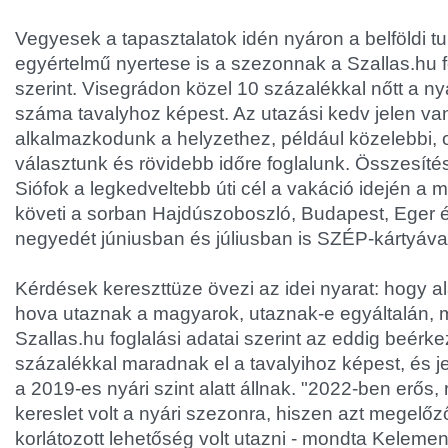
Vegyesek a tapasztalatok idén nyáron a belföldi t
egyértelmű nyertese is a szezonnak a Szallas.hu f
szerint. Visegrádon közel 10 százalékkal nőtt a ny
száma tavalyhoz képest. Az utazási kedv jelen van
alkalmazkodunk a helyzethez, például közelebbi, o
választunk és rövidebb időre foglalunk. Összesíté
Siófok a legkedveltebb úti cél a vakáció idején a
követi a sorban Hajdúszoboszló, Budapest, Eger é
negyedét júniusban és júliusban is SZÉP-kártyával 
Kérdések kereszttüze övezi az idei nyarat: hogy a
hova utaznak a magyarok, utaznak-e egyáltalán, mi
Szallas.hu foglalási adatai szerint az eddig beérke
százalékkal maradnak el a tavalyihoz képest, és j
a 2019-es nyári szint alatt állnak. "2022-ben erős
kereslet volt a nyári szezonra, hiszen azt megelő
korlátozott lehetőség volt utazni - mondta Kelemen 