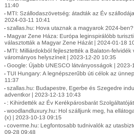
11:40
MTI: Szállodaszövetség: átadták az Év szállodája
2024-03-11 10:41
szallas.hu: Hova utaznak a magyarok 2024-ben?
Magyar Zene Háza: Európa leginspirálóbb turiszti
választották a Magyar Zene Házát | 2024-01-18 1
MTI: Milliárdokból fejlesztették a Balaton-felvidék
várományos helyszíneit | 2023-12-20 10:35
Google: Újabb UNESCO látványosságok | 2023-1
TUI Hungary: A legnépszerűbb úti célok az ünnep
11:37
szallas.hu: Budapestre, Egerbe és Szegedre indu
adventkor | 2023-12-13 10:43
: Kihirdették az Év Kerékpárosbarát Szolgáltatójá
woodlandluxury.hu: Hol szálljunk meg, ha ellátog
(x) | 2023-10-13 09:15
coverme.hu: Legfontosabb tudnivalók az utasbiztos
09-28 09:48