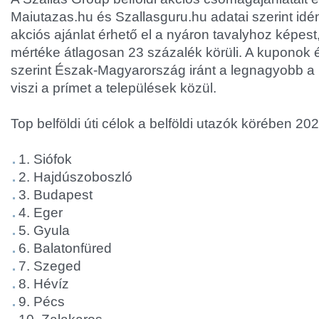
Maiutazas.hu és Szallasguru.hu adatai szerint idé
akciós ajánlat érhető el a nyáron tavalyhoz képe
mértéke átlagosan 23 százalék körüli. A kuponok ért
szerint Észak-Magyarország iránt a legnagyobb a 
viszi a prímet a települések közül.
Top belföldi úti célok a belföldi utazók körében 20
1. Siófok
2. Hajdúszoboszló
3. Budapest
4. Eger
5. Gyula
6. Balatonfüred
7. Szeged
8. Hévíz
9. Pécs