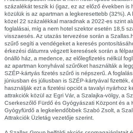
százalékát teszik ki (igaz, ez az előző években is 
közülük is az apartman a legkeresettebb (32%). A
közel 22 százalékkal maradnak a 2022-es szint ala
foglalásai, míg a nem hotel szektor esetén 18,5 s
visszaesés. Az utazás tervezése során a Szallas.
szűrő segíti a vendégeket a keresés pontosításáho
érkezési dátumra végzett keresések során a félpanz
önálló ház, a medence, az előlegfizetés nélkül fog
az apartman konyhával szűrőket használták a leg
SZÉP-kártyás fizetés szűrő is népszerű. A foglalá
júniusban és júliusban is SZÉP-kártyával fizették,
használják ezt a fizetési opciót a tavalyi nyárhoz ké
attrakciók közül az Egri Vár, a Szalajka-völgy, a 
Cserkeszőlő Fürdő és Gyógyászati Központ és a 
Gyógyfürdő a legkelendőbbek Szabó Zsolt, a Sza
Attrakciók Üzletág vezetője szerint.
A Szallas Group belföldi akciós csomagajánlatait é