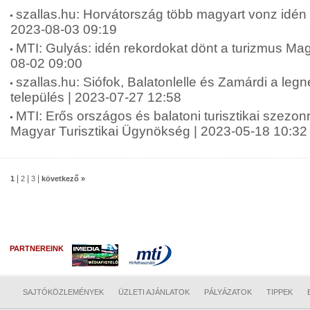
szallas.hu: Horvátország több magyart vonz idén n
2023-08-03 09:19
MTI: Gulyás: idén rekordokat dönt a turizmus Ma
08-02 09:00
szallas.hu: Siófok, Balatonlelle és Zamárdi a leg
település | 2023-07-27 12:58
MTI: Erős országos és balatoni turisztikai szezon
Magyar Turisztikai Ügynökség | 2023-05-18 10:32
|
|
|
1
2
3
következő »
PARTNEREINK
SAJTÓKÖZLEMÉNYEK
ÜZLETI AJÁNLATOK
PÁLYÁZATOK
TIPPEK