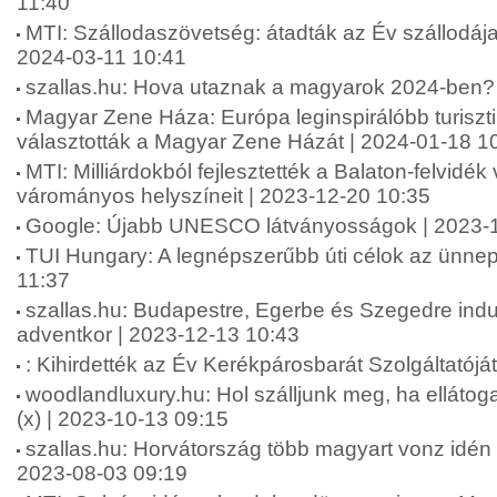
11:40
MTI: Szállodaszövetség: átadták az Év szállodája
2024-03-11 10:41
szallas.hu: Hova utaznak a magyarok 2024-ben?
Magyar Zene Háza: Európa leginspirálóbb turiszti
választották a Magyar Zene Házát | 2024-01-18 1
MTI: Milliárdokból fejlesztették a Balaton-felvidék
várományos helyszíneit | 2023-12-20 10:35
Google: Újabb UNESCO látványosságok | 2023-1
TUI Hungary: A legnépszerűbb úti célok az ünnep
11:37
szallas.hu: Budapestre, Egerbe és Szegedre indu
adventkor | 2023-12-13 10:43
: Kihirdették az Év Kerékpárosbarát Szolgáltatójá
woodlandluxury.hu: Hol szálljunk meg, ha ellátog
(x) | 2023-10-13 09:15
szallas.hu: Horvátország több magyart vonz idén n
2023-08-03 09:19