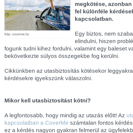
megkötése, azonban
fel különféle kérdése
kapcsolatban.
Egy biztos, nem szabad
Kép: coverme.hu
elindulni, hiszen pro
fogunk tudni kihez fordulni, valamint egy baleset 
bekövetkezte súlyos összegekbe fog kerülni.
Cikkünkben az utasbiztosítás kötésekor leggyakr
kérdésekre igyekszünk válaszolni.
Mikor kell utasbiztosítást kötni?
A legfontosabb, hogy mindig az utazás előtt! Az
ut
kapcsolatban a CoverMe
számtalan fontos kérdés
ez a kérdés nagyon gyakran felmerül az ügyfelek