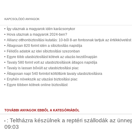
Így utaznak a magyarok idén karácsonykor
Hova utaznak a magyarok 2024-ben?
Allianz otthonbiztosítási kutatás: 10-ből 8-an fontosnak tartjuk az értékkövetést
Átlagosan 820 forint idén a síbiztosítás napidíja
Félidős adatok az idei síbiztosítási szezonban
Egyre több utasbiztosítást kötnek az utazás kezdőnapján
Tavaly 580 forint volt az utasbiztosítások átlagos napidíja
Tavaly is lassan bővült az utasbiztosítási piac
Átlagosan napi 540 forintot költöttünk tavaly utasbiztosításra
Enyhén növekszik az utazási biztosítási piac
Egyre többen kötnek online biztosítást
TOVÁBBI ANYAGOK EBBŐL A KATEGÓRIÁBÓL
: Teltházra készülnek a reptéri szállodák az ünne
09:03