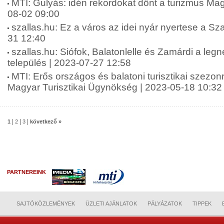
MTI: Gulyás: idén rekordokat dönt a turizmus Ma
08-02 09:00
szallas.hu: Ez a város az idei nyár nyertese a Sza
31 12:40
szallas.hu: Siófok, Balatonlelle és Zamárdi a leg
település | 2023-07-27 12:58
MTI: Erős országos és balatoni turisztikai szezon
Magyar Turisztikai Ügynökség | 2023-05-18 10:32
|
|
|
1
2
3
következő »
PARTNEREINK
SAJTÓKÖZLEMÉNYEK
ÜZLETI AJÁNLATOK
PÁLYÁZATOK
TIPPEK