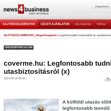
SAJTÓKÖZLEMÉNYEK
ÜZLETI AJÁNLATOK
PÁLYÁZATOK
TIPPEK
SAJTÓKÖZLEMÉNYEK
|
Idegenforgalom
|
Legfontosabb tudnivalók az utasbiztosít
IDEGENFORGALOM
coverme.hu: Legfontosabb tudni
utasbiztosításról (x)
2023-09-28 09:48 |
A külföldi utazás előt
legfontosabb teendő 