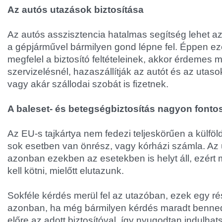
Az autós utazások biztosítása
Az autós asszisztencia hatalmas segítség lehet az
a gépjárművel bármilyen gond lépne fel. Éppen ezé
megfelel a biztosító feltételeinek, akkor érdemes 
szervizelésnél, hazaszállítják az autót és az utas
vagy akár szállodai szobát is fizetnek.
A baleset- és betegségbiztosítás nagyon fonto
Az EU-s tajkártya nem fedezi teljeskörűen a külföld
sok esetben van önrész, vagy kórházi számla. Az 
azonban ezekben az esetekben is helyt áll, ezér
kell kötni, mielőtt elutazunk.
Sokféle kérdés merül fel az utazóban, ezek egy r
azonban, ha még bármilyen kérdés maradt benned,
előre az adott biztosítóval, így nyugodtan indulhatsz