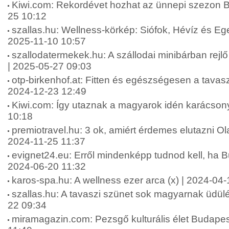
Kiwi.com: Rekordévet hozhat az ünnepi szezon 
25 10:12
szallas.hu: Wellness-körkép: Siófok, Hévíz és Eger 
2025-11-10 10:57
szallodatermekek.hu: A szállodai minibárban rejlő 
| 2025-05-27 09:03
otp-birkenhof.at: Fitten és egészségesen a tavaszi
2024-12-23 12:49
Kiwi.com: Így utaznak a magyarok idén karácson
10:18
premiotravel.hu: 3 ok, amiért érdemes elutazni Ol
2024-11-25 11:37
evignet24.eu: Erről mindenképp tudnod kell, ha Bu
2024-06-20 11:32
karos-spa.hu: A wellness ezer arca (x) | 2024-04-
szallas.hu: A tavaszi szünet sok magyarnak üdülés
22 09:34
miramagazin.com: Pezsgő kulturális élet Budapes