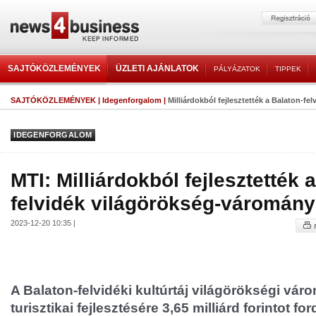
SAJTÓKÖZLEMÉNYEK
ÜZLETI AJÁNLATOK
PÁLYÁZATOK
TIPPEK
SAJTÓKÖZLEMÉNYEK
|
Idegenforgalom
|
Milliárdokból fejlesztették a Balaton-fel
IDEGENFORGALOM
MTI: Milliárdokból fejlesztették 
felvidék világörökség-váromány
2023-12-20 10:35 |
A Balaton-felvidéki kultúrtáj világörökségi vá
turisztikai fejlesztésére 3,65 milliárd forintot for