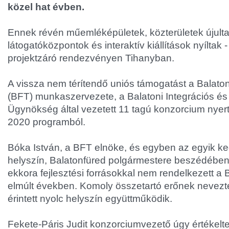
közel hat évben.
Ennek révén műemléképületek, közterületek újult
látogatóközpontok és interaktív kiállítások nyíltak -
projektzáró rendezvényen Tihanyban.
A vissza nem térítendő uniós támogatást a Balato
(BFT) munkaszervezete, a Balatoni Integrációs és 
Ügynökség által vezetett 11 tagú konzorcium nyer
2020 programból.
Bóka István, a BFT elnöke, és egyben az egyik 
helyszín, Balatonfüred polgármestere beszédében
ekkora fejlesztési forrásokkal nem rendelkezett a B
elmúlt években. Komoly összetartó erőnek nevezt
érintett nyolc helyszín együttműködik.
Fekete-Páris Judit konzorciumvezető úgy értékelte