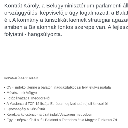
Kontrát Károly, a Belügyminisztérium parlamenti áll
országgyűlési képviselője úgy fogalmazott, a Bal
éli. A kormány a turisztikát kiemelt stratégiai ágaza
amiben a Balatonnak fontos szerepe van. A fejle
folytatni - hangsúlyozta.
OVF: indokolt lenne a balatoni nádgazdálkodási terv felülvizsgálata
Művészetek Völgye
Fotópályázat a Theodora-tól
A Mastercard TOP 15 listája Európa megfizethető rejtett kincseiről
Gyorssegély a Kékkútitól
Kerékpárkölcsönző-hálózat indult Veszprém megyében
Együtt népszerűsíti a téli Balatont a Theodora és a Magyar Turizmus Zrt.