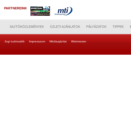
PARTNEREINK
SAJTÓKÖZLEMÉNYEK
ÜZLETI AJÁNLATOK
PÁLYÁZATOK
TIPPEK
Jogi tudnivalók
Impresszum
Médiaajánlat
Webmester