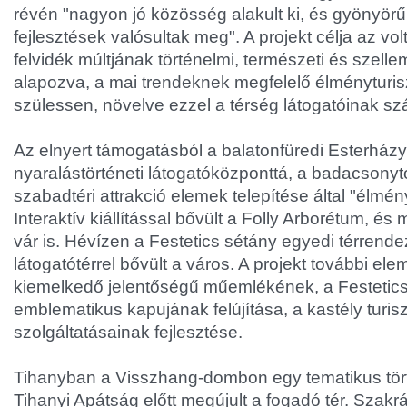
révén "nagyon jó közösség alakult ki, és gyönyör
fejlesztések valósultak meg". A projekt célja az vol
felvidék múltjának történelmi, természeti és szelle
alapozva, a mai trendeknek megfelelő élményturisz
szülessen, növelve ezzel a térség látogatóinak szá
Az elnyert támogatásból a balatonfüredi Esterházy
nyaralástörténeti látogatóközponttá, a badacsonyto
szabadtéri attrakció elemek telepítése által "élmén
Interaktív kiállítással bővült a Folly Arborétum, és m
vár is. Hévízen a Festetics sétány egyedi térren
látogatótérrel bővült a város. A projekt további ele
kiemelkedő jelentőségű műemlékének, a Festetics
emblematikus kapujának felújítása, a kastély turisz
szolgáltatásainak fejlesztése.
Tihanyban a Visszhang-dombon egy tematikus történ
Tihanyi Apátság előtt megújult a fogadó tér. Szakrá