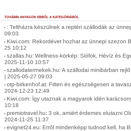
TOVÁBBI ANYAGOK EBBŐL A KATEGÓRIÁBÓL
: Teltházra készülnek a reptéri szállodák az ünne
09:03
Kiwi.com: Rekordévet hozhat az ünnepi szezon 
25 10:12
szallas.hu: Wellness-körkép: Siófok, Hévíz és Eger 
2025-11-10 10:57
szallodatermekek.hu: A szállodai minibárban rejlő 
| 2025-05-27 09:03
otp-birkenhof.at: Fitten és egészségesen a tavaszi
2024-12-23 12:49
Kiwi.com: Így utaznak a magyarok idén karácson
10:18
premiotravel.hu: 3 ok, amiért érdemes elutazni Ol
2024-11-25 11:37
evignet24.eu: Erről mindenképp tudnod kell, ha Bu