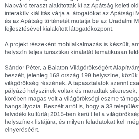
Napváró teraszt alakítottak ki az Apátság keleti o
interaktív kiállítás várja a látogatókat az Apátsá
és az Apátság történetét mutatja be az Uradalmi 
fejlesztésével kialakított látogatóközpont.
A projekt részeként mobilalkalmazás is készült, 
helyszín teljes turisztikai kínálatát tematikusan fe
Sándor Péter, a Balaton Világörökségért Alapítvány
beszélt, jelenleg 168 ország 199 helyszíne, közü
világörökség részének. A tapasztalatok szerint cs
pályázó helyszínek voltak és maradtak sikeresek,
körében magas volt a világörökségi eszme támoga
hangsúlyozta. Beszélt arról is, hogy a 33 települést
felvidéki kultúrtáj 2015-ben került fel a világörök
helyszínek listájára, és milyen feladatokat kell még 
elnyeréséért.