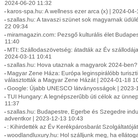
2024-06-20 11:32
karos-spa.hu: A wellness ezer arca (x) | 2024-04-
szallas.hu: A tavaszi szünet sok magyarnak üdülés
22 09:34
miramagazin.com: Pezsgő kulturális élet Budapes
11:40
MTI: Szállodaszövetség: átadták az Év szállodája
2024-03-11 10:41
szallas.hu: Hova utaznak a magyarok 2024-ben?
Magyar Zene Háza: Európa leginspirálóbb turiszti
választották a Magyar Zene Házát | 2024-01-18 1
Google: Újabb UNESCO látványosságok | 2023-1
TUI Hungary: A legnépszerűbb úti célok az ünnep
11:37
szallas.hu: Budapestre, Egerbe és Szegedre indu
adventkor | 2023-12-13 10:43
: Kihirdették az Év Kerékpárosbarát Szolgáltatójá
woodlandluxury.hu: Hol szálljunk meg, ha ellátog