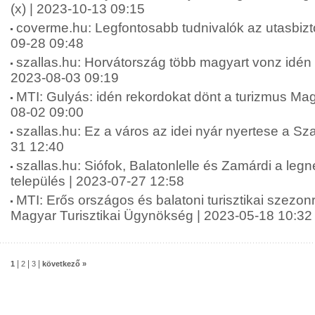
(x) | 2023-10-13 09:15
coverme.hu: Legfontosabb tudnivalók az utasbiztos
09-28 09:48
szallas.hu: Horvátország több magyart vonz idén n
2023-08-03 09:19
MTI: Gulyás: idén rekordokat dönt a turizmus Ma
08-02 09:00
szallas.hu: Ez a város az idei nyár nyertese a Sza
31 12:40
szallas.hu: Siófok, Balatonlelle és Zamárdi a leg
település | 2023-07-27 12:58
MTI: Erős országos és balatoni turisztikai szezon
Magyar Turisztikai Ügynökség | 2023-05-18 10:32
|
|
|
1
2
3
következő »