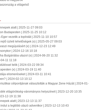
inkább a magyarok
laszország a világelső
L
 ünnepek alatt | 2025-11-27 09:03
zon Budapesten | 2025-11-25 10:12
 Eger vezetik a toplistát | 2025-11-10 10:57
rejlő üzleti lehetőségek (x) | 2025-05-27 09:03
avaszi megújulásért (x) | 2024-12-23 12:49
csonykor | 2024-12-16 10:18
ha Bulgáriába utazol (x) | 2024-06-20 11:32
4-04-11 11:18
düléssel telik | 2024-03-22 09:34
apesten (x) | 2024-03-19 11:40
odája elismeréseket | 2024-03-11 10:41
ben? | 2024-02-13 10:12
isztikai célpontjának választották a Magyar Zene Házát | 2024-01-
elvidék világörökség-várományos helyszíneit | 2023-12-20 10:35
23-12-19 11:38
nnepek alatt | 2023-12-13 11:37
indul a legtöbb utazó adventkor | 2023-12-13 10:43