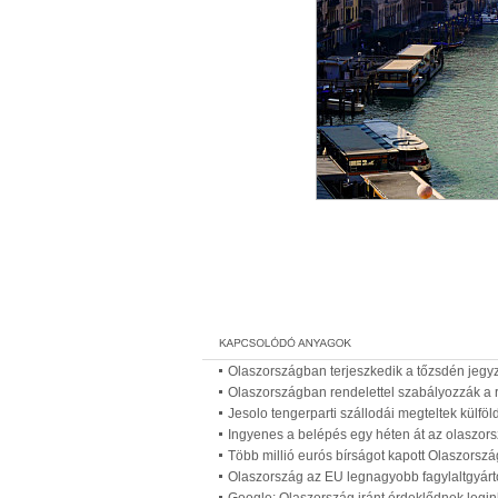
Olaszországban terjeszkedik a tőzsdén jegy
Olaszországban rendelettel szabályozzák a ro
Jesolo tengerparti szállodái megteltek külföld
Ingyenes a belépés egy héten át az olaszo
Több millió eurós bírságot kapott Olaszorszá
Olaszország az EU legnagyobb fagylaltgyárt