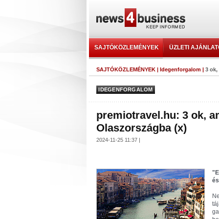
SAJTÓKÖZLEMÉNYEK
ÜZLETI AJÁNLA
SAJTÓKÖZLEMÉNYEK
|
Idegenforgalom
|
3 ok,
IDEGENFORGALOM
premiotravel.hu: 3 ok, a
Olaszországba (x)
2024-11-25 11:37 |
"E
és
Ne
tá
ga