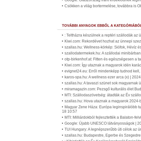
Google: Olaszország iránt érdeklődnek leg
Csökken a világ bortermelése, továbbra is O
TOVÁBBI ANYAGOK EBBŐL A KATEGÓRIÁBÓ
: Teltházra készülnek a reptéri szállodák az
Kiwi.com: Rekordévet hozhat az ünnepi sze
szallas.hu: Wellness-körkép: Siófok, Hévíz és
szallodatermekek.hu: A szállodai minibárban 
otp-birkenhof.at: Fitten és egészségesen a t
Kiwi.com: Így utaznak a magyarok idén kará
evignet24.eu: Erről mindenképp tudnod kell, 
karos-spa.hu: A wellness ezer arca (x) | 202
szallas.hu: A tavaszi szünet sok magyarnak ü
miramagazin.com: Pezsgő kulturális élet Bud
MTI: Szállodaszövetség: átadták az Év száll
szallas.hu: Hova utaznak a magyarok 2024-
Magyar Zene Háza: Európa leginspirálóbb tur
18 10:57
MTI: Milliárdokból fejlesztették a Balaton-f
Google: Újabb UNESCO látványosságok | 20
TUI Hungary: A legnépszerűbb úti célok az ü
szallas.hu: Budapestre, Egerbe és Szegedre 