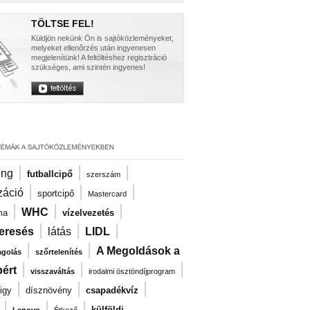
TÖLTSE FEL!
Küldjön nekünk Ön is sajtóközleményeket,
melyeket ellenőrzés után ingyenesen
megjelenítünk! A feltöltéshez regisztráció
szükséges, ami szintén ingyenes!
|
|
|
ng
futballcipő
szerszám
|
|
|
záció
sportcipő
Mastercard
|
|
|
WHC
ma
vízelvezetés
|
|
|
eresés
látás
LIDL
|
|
A Megoldások a
agolás
szőrtelenítés
|
|
|
ért
visszaváltás
irodalmi ösztöndíjprogram
|
|
|
igy
dísznövény
csapadékvíz
|
|
|
külföldi