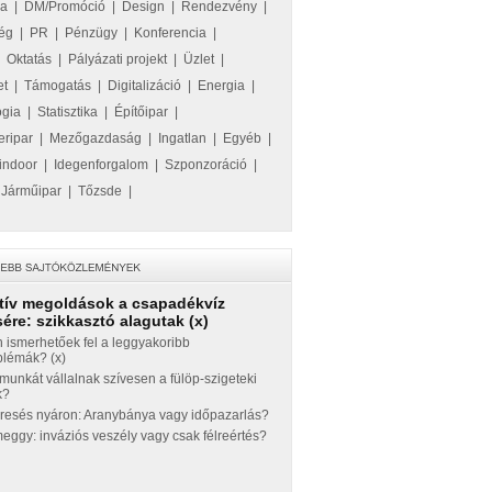
ka
|
DM/Promóció
|
Design
|
Rendezvény
|
ég
|
PR
|
Pénzügy
|
Konferencia
|
|
Oktatás
|
Pályázati projekt
|
Üzlet
|
et
|
Támogatás
|
Digitalizáció
|
Energia
|
ógia
|
Statisztika
|
Építőipar
|
eripar
|
Mezőgazdaság
|
Ingatlan
|
Egyéb
|
indoor
|
Idegenforgalom
|
Szponzoráció
|
|
Járműipar
|
Tőzsde
|
tív megoldások a csapadékvíz
ére: szikkasztó alagutak (x)
 ismerhetőek fel a leggyakoribb
blémák? (x)
munkát vállalnak szívesen a fülöp-szigeteki
k?
eresés nyáron: Aranybánya vagy időpazarlás?
ggy: inváziós veszély vagy csak félreértés?