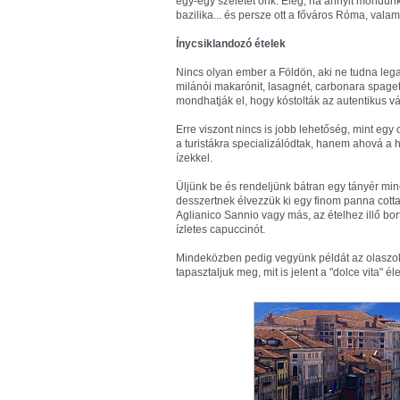
egy-egy szeletét őrik. Elég, ha annyit mondun
bazilika... és persze ott a főváros Róma, valam
Ínycsiklandozó ételek
Nincs olyan ember a Földön, aki ne tudna legaláb
milánói makarónit, lasagnét, carbonara spage
mondhatják el, hogy kóstolták az autentikus vál
Erre viszont nincs is jobb lehetőség, mint egy
a turistákra specializálódtak, hanem ahová a he
ízekkel.
Üljünk be és rendeljünk bátran egy tányér mine
desszertnek élvezzük ki egy finom panna cotta 
Aglianico Sannio vagy más, az ételhez illő bo
ízletes capuccinót.
Mindeközben pedig vegyünk példát az olaszokr
tapasztaljuk meg, mit is jelent a "dolce vita" él