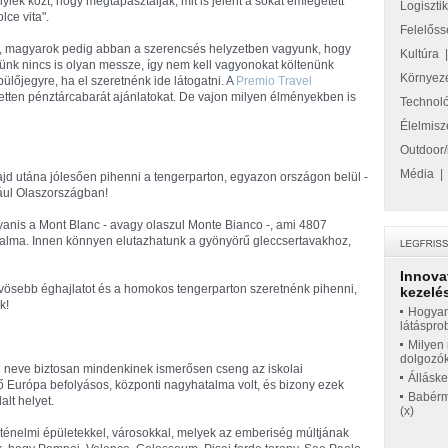
lyiek közt, hogy megtapasztalják, mit is jelent a sokat emlegetett
Logiszti
olce vita".
Felelőss
, magyarok pedig abban a szerencsés helyzetben vagyunk, hogy
Kultúra
lünk nincs is olyan messze, így nem kell vagyonokat költenünk
Környez
pülőjegyre, ha el szeretnénk ide látogatni. A
Premio Travel
ezetten pénztárcabarát ajánlatokat. De vajon milyen élményekben is
Technol
Élelmisz
Outdoor/
Média
d utána jólesően pihenni a tengerparton, egyazon országon belül -
dául Olaszországban!
anis a Mont Blanc - avagy olaszul Monte Bianco -, ami 4807
dalma. Innen könnyen elutazhatunk a gyönyörű gleccsertavakhoz,
Innova
ösebb éghajlatot és a homokos tengerparton szeretnénk pihenni,
kezelés
k!
Hogyan
látáspro
Milyen 
dolgozó
 neve biztosan mindenkinek ismerősen cseng az iskolai
Állásk
ő Európa befolyásos, központi nagyhatalma volt, és bizony ezek
Babérme
alt helyet.
(x)
rténelmi épületekkel, városokkal, melyek az emberiség múltjának