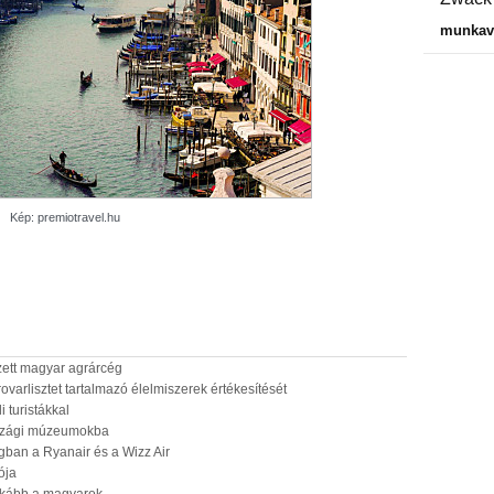
munkavá
Kép: premiotravel.hu
zett magyar agrárcég
varlisztet tartalmazó élelmiszerek értékesítését
i turistákkal
rszági múzeumokba
gban a Ryanair és a Wizz Air
ója