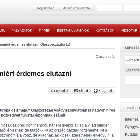
TOK
PÁLYÁZATOK
TIPPEK
ESETTANULMÁNYOK
KUTATÁSOK
VIDEÓTÁR
 amiért érdemes elutazni Olaszországba (x)
Olaszország
miért érdemes elutazni
urópa csizmája," Olaszország világviszonylatban is nagyon híres
 közkedvelt turistacélpontnak számít.
Internet
mcsak az öreg kontinensről, hanem gyakorlatilag a világ minden
Gyógysz
járól érkeznek ide utazók - kit az ország gazdag történelme, kit a
Kutatás
sztronómiája vonz, de akadnak, akik csak szeretnének elvegyülni a