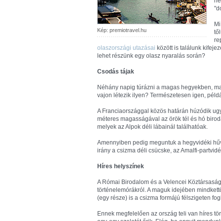
he
"d
Mi
Kép: premiotravel.hu
tő
re
olaszországi utazásai
között is találunk kifej
lehet részünk egy olasz nyaralás során?
Csodás tájak
Néhány napig túrázni a magas hegyekben, maj
vajon létezik ilyen? Természetesen igen, pél
A Franciaországgal közös határán húzódik ugy
méteres magasságával az örök tél és hó biro
melyek az Alpok déli lábainál találhatóak.
Amennyiben pedig meguntuk a hegyvidéki hűv
irány a csizma déli csücske, az Amalfi-partvidé
Híres helyszínek
A Római Birodalom és a Velencei Köztársaság
történelemórákról. A maguk idejében mindkett
(egy része) is a csizma formájú félszigeten fogl
Ennek megfelelően az ország teli van híres tö