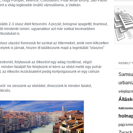
k, hogy Pompei, Velence, Colosseum, Pisai ferde torony, Sao Paolo
int a világ legkisebb önálló városállama, a Vatikán.
b 2-3 olasz ételt felsorolni. A pizzát, bolognai spagettit, tiramisut,
ttit mindenki ismeri, ugyanakkor azt már sokkal kevesebben
tozatukat is.
 olasz utazás! Keressük fel azokat az éttermeket, amik nem kifezetten
lyiek is járnak, hiszen itt találkozunk majd a leginkább "olaszos"
stronét, folytassuk az étkezést egy adag rizottóval, végül
minden falatját! Ne felejtsünk el kérni az ebéd mellé egy pohár
rt, az étkezés lezárásaként pedig kortyolgassunk el egy csésze
Samsu
urbani
ól: ne siessünk az ebéddel, élvezzünk ki minden falatot,
etérzés.
vérplaz
Állásk
italcsom
holnap
pajzsmir
Zwack