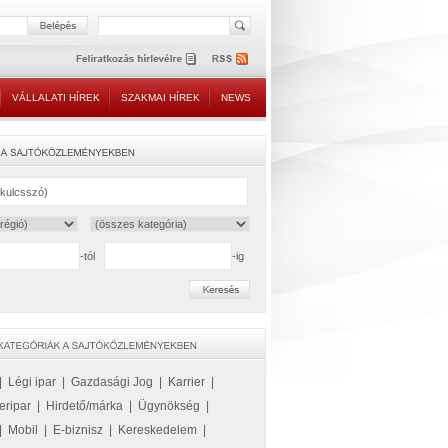
VÁLLALATI HÍREK
SZAKMAI HÍREK
NEWS
-tól
-ig
|
Légi ipar
|
Gazdasági Jog
|
Karrier
|
eripar
|
Hirdető/márka
|
Ügynökség
|
|
Mobil
|
E-biznisz
|
Kereskedelem
|