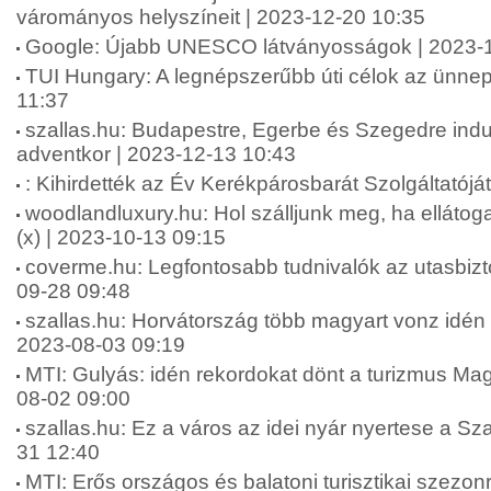
várományos helyszíneit | 2023-12-20 10:35
Google: Újabb UNESCO látványosságok | 2023-1
TUI Hungary: A legnépszerűbb úti célok az ünnep
11:37
szallas.hu: Budapestre, Egerbe és Szegedre indu
adventkor | 2023-12-13 10:43
: Kihirdették az Év Kerékpárosbarát Szolgáltatójá
woodlandluxury.hu: Hol szálljunk meg, ha ellátog
(x) | 2023-10-13 09:15
coverme.hu: Legfontosabb tudnivalók az utasbiztos
09-28 09:48
szallas.hu: Horvátország több magyart vonz idén n
2023-08-03 09:19
MTI: Gulyás: idén rekordokat dönt a turizmus Ma
08-02 09:00
szallas.hu: Ez a város az idei nyár nyertese a Sza
31 12:40
MTI: Erős országos és balatoni turisztikai szezon