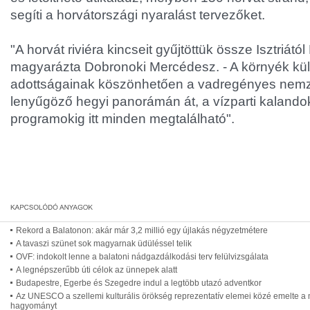
segíti a horvátországi nyaralást tervezőket.
"A horvát riviéra kincseit gyűjtöttük össze Isztriátó
magyarázta Dobronoki Mercédesz. - A környék kül
adottságainak köszönhetően a vadregényes nemze
lenyűgöző hegyi panorámán át, a vízparti kalandok
programokig itt minden megtalálható".
Rekord a Balatonon: akár már 3,2 millió egy újlakás négyzetmétere
A tavaszi szünet sok magyarnak üdüléssel telik
OVF: indokolt lenne a balatoni nádgazdálkodási terv felülvizsgálata
A legnépszerűbb úti célok az ünnepek alatt
Budapestre, Egerbe és Szegedre indul a legtöbb utazó adventkor
Az UNESCO a szellemi kulturális örökség reprezentatív elemei közé emelte a
hagyományt