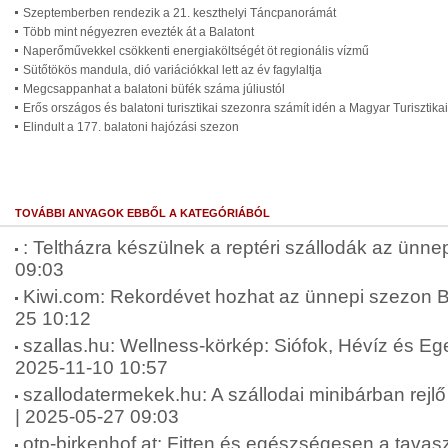
Szeptemberben rendezik a 21. keszthelyi Táncpanorámát
Több mint négyezren evezték át a Balatont
Naperőművekkel csökkenti energiaköltségét öt regionális vízmű
Sütőtökös mandula, dió variációkkal lett az év fagylaltja
Megcsappanhat a balatoni büfék száma júliustól
Erős országos és balatoni turisztikai szezonra számít idén a Magyar Turisztik
Elindult a 177. balatoni hajózási szezon
TOVÁBBI ANYAGOK EBBŐL A KATEGÓRIÁBÓL
: Teltházra készülnek a reptéri szállodák az ünne
09:03
Kiwi.com: Rekordévet hozhat az ünnepi szezon 
25 10:12
szallas.hu: Wellness-körkép: Siófok, Hévíz és Eger 
2025-11-10 10:57
szallodatermekek.hu: A szállodai minibárban rejlő 
| 2025-05-27 09:03
otp-birkenhof.at: Fitten és egészségesen a tavaszi