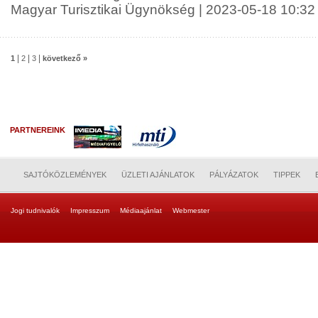
Magyar Turisztikai Ügynökség | 2023-05-18 10:32
|
|
|
1
2
3
következő »
PARTNEREINK
SAJTÓKÖZLEMÉNYEK
ÜZLETI AJÁNLATOK
PÁLYÁZATOK
TIPPEK
Jogi tudnivalók
Impresszum
Médiaajánlat
Webmester