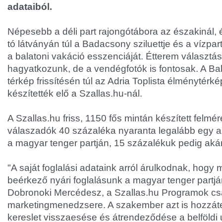
adataiból.
Népesebb a déli part rajongótábora az északinál, 
tó látványán túl a Badacsony sziluettje és a vízpa
a balatoni vakáció esszenciáját. Étterem választá
hagyatkozunk, de a vendégfotók is fontosak. A Bal
térkép frissítésén túl az Adria Toplista élménytérké
készítették elő a Szallas.hu-nál.
A Szallas.hu friss, 1150 fős mintán készített felmér
válaszadók 40 százaléka nyaranta legalább egy a
a magyar tenger partján, 15 százalékuk pedig akár 
"A saját foglalási adataink arról árulkodnak, hogy
beérkező nyári foglalásunk a magyar tenger partjá
Dobronoki Mercédesz, a Szallas.hu Programok cs
marketingmenedzsere. A szakember azt is hozzáte
kereslet visszaesése és átrendeződése a belföldi