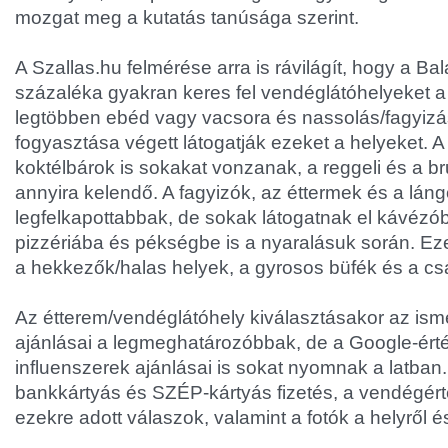
mozgat meg a kutatás tanúsága szerint.
A Szallas.hu felmérése arra is rávilágít, hogy a B
százaléka gyakran keres fel vendéglátóhelyeket a
legtöbben ebéd vagy vacsora és nassolás/fagyizá
fogyasztása végett látogatják ezeket a helyeket. 
koktélbárok is sokakat vonzanak, a reggeli és a b
annyira kelendő. A fagyizók, az éttermek és a lán
legfelkapottabbak, de sokak látogatnak el kávézó
pizzériába és pékségbe is a nyaralásuk során. E
a hekkezők/halas helyek, a gyrosos büfék és a cs
Az étterem/vendéglátóhely kiválasztásakor az ism
ajánlásai a legmeghatározóbbak, de a Google-ért
influenszerek ajánlásai is sokat nyomnak a latba
bankkártyás és SZÉP-kártyás fizetés, a vendégér
ezekre adott válaszok, valamint a fotók a helyről és