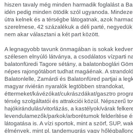
hiszen tavaly még minden harmadik foglalást a Bal
idén pedig minden ötödik szól ugyanoda. Mindezek
útra kelnek és a térségbe látogatnak, azok harmad
szerelmese, 42 százalékuk a déli parté, negyedü
nem akar választani a két part között.
A legnagyobb tavunk önmagában is sokak kedve
szélesen elnyúló látványa, a csodálatos vízparti 
balatonfüredi Tagore sétány, a balatonboglári Göm
népes rajongótábort tudhat magáénak. A strandoló
Balatonlelle, Zamárdi és Balatonfüred partjai a le
magyar riviérán nyaralók legtöbben strandokat,
éttermeket/kávézókat/cukrászdákat/gasztro progr
térség szolgáltatói és attrakciói közül. Népszerű t
hajókirándulás/vitorlázás, a kastélyok/várak felker
levendulamezők/parkok/arborétumok felderítése és
látogatása is. A vízi sportok, mint a szörf, SUP, 
élmények, mint pl. tandemugrás vagy hőlégballon