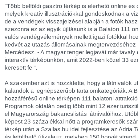
"Több belföldi gasztro térkép is elérhető online és 
melyek kreatív illusztrációkkal gondoskodnak a viz
de a vendégek visszajelzései alapján a fotók hasz
szezonra ez az egyik újításunk is a Balaton 111 o
valós vendégvélemények mellett igazi fotókkal h
kedvét az utazás állomásainak megtervezéséhez 
Mercédesz. - A magyar tenger legjavát már tavaly 
interaktív térképünkön, amit 2022-ben közel 33 ez
keresett fel".
A szakember azt is hozzátette, hogy a látnivalók u
kalandok a legnépszerűbb tartalomkategóriák. A 
hozzáférésű online térképen 111 balatoni attrakció
Programok oldalán pedig több mint 12 ezer turisztik
el Magyarország bakancslistás látnivalóihoz. Utób
képest 23 százalékkal nőtt a programkeresők szá
térkép után a Szallas.hu idei fejlesztése az Adria 
és letölthető útikalauz, melyben 150 horvát strand,