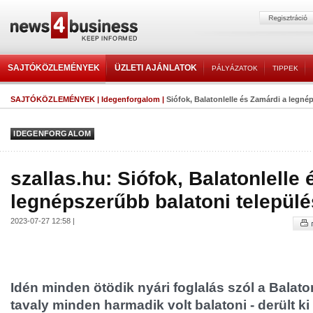
SAJTÓKÖZLEMÉNYEK
ÜZLETI AJÁNLATOK
PÁLYÁZATOK
TIPPEK
SAJTÓKÖZLEMÉNYEK
|
Idegenforgalom
|
Siófok, Balatonlelle és Zamárdi a legnép
IDEGENFORGALOM
szallas.hu: Siófok, Balatonlelle
legnépszerűbb balatoni települé
2023-07-27 12:58 |
Idén minden ötödik nyári foglalás szól a Balat
tavaly minden harmadik volt balatoni - derült ki