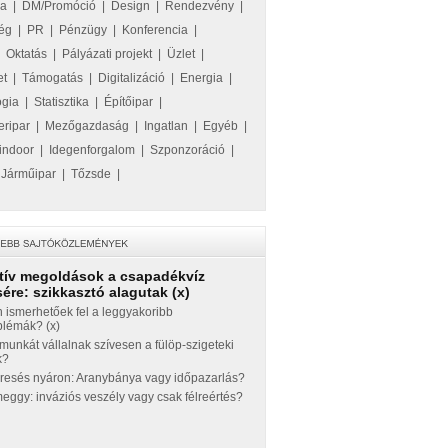
ka
|
DM/Promóció
|
Design
|
Rendezvény
|
ég
|
PR
|
Pénzügy
|
Konferencia
|
|
Oktatás
|
Pályázati projekt
|
Üzlet
|
et
|
Támogatás
|
Digitalizáció
|
Energia
|
ógia
|
Statisztika
|
Építőipar
|
eripar
|
Mezőgazdaság
|
Ingatlan
|
Egyéb
|
indoor
|
Idegenforgalom
|
Szponzoráció
|
|
Járműipar
|
Tőzsde
|
tív megoldások a csapadékvíz
ére: szikkasztó alagutak (x)
 ismerhetőek fel a leggyakoribb
blémák? (x)
munkát vállalnak szívesen a fülöp-szigeteki
k?
eresés nyáron: Aranybánya vagy időpazarlás?
ggy: inváziós veszély vagy csak félreértés?