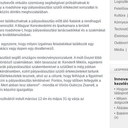
Logiszti
észtvevők virtuális szemüveg segítségével próbálhatnak ki
a roadshow egy pályaválasztási szülői értekezlet sorozattal is
Felelőss
os, közös döntés meghozatalában.
Kultúra
en találkozhatnak a pályaválasztás előtt álló fiatalok a rendhagyó
Környez
 keresztül. A Magyar Kereskedelmi és Iparkamara a területi
Technol
os roadshow-t, hogy pályaválasztási tanácsadókkal és a szakmákat
 a továbbtanulásban.
Élelmisz
Outdoor/
i egyszerre, hogy milyen izgalmas feladatokkal találkozik egy
zakács vagy éppen egy divattervező.
Média
asztást segítő országos rendezvénysorozatunk. A múlt ősszel több
különböző szakmákban. Idén tavasszal dr. Kenderfi Miklós, egyetemi
arák pályaválasztási szakembereivel a szülőket is még jobban
kérdésekben, ezért pályaválasztási szülői értekezleteket tartunk
értekezletek lesznek, ahol az a célunk, hogy felhívjuk a figyelmet
Innova
kozni a pályaválasztás kérdésével. Fontos, hogy időben feltegyék a
kezelés
 Mert abban lesz sikeres!" - mondta el Vörös-Gubicza Zsanett, a
Hogyan
s képzési igazgatója.
látáspro
Milyen 
ztiválról indult március 12-én és május 31-ig várja az
dolgozó
Állásk
Babérme
(x)