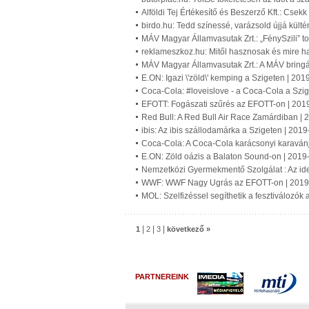
Alföldi Tej Értékesítő és Beszerző Kft.: Csekk
birdo.hu: Tedd színessé, varázsold újjá kültér
MÁV Magyar Államvasutak Zrt.: „FénySzili” t
reklameszkoz.hu: Mitől hasznosak és mire h
MÁV Magyar Államvasutak Zrt.: A MÁV bringá
E.ON: Igazi \'zöld\' kemping a Szigeten | 20
Coca-Cola: #loveislove - a Coca-Cola a Szi
EFOTT: Fogászati szűrés az EFOTT-on | 201
Red Bull: A Red Bull Air Race Zamárdiban |
ibis: Az ibis szállodamárka a Szigeten | 201
Coca-Cola: A Coca-Cola karácsonyi karavánja
E.ON: Zöld oázis a Balaton Sound-on | 2019
Nemzetközi Gyermekmentő Szolgálat : Az id
WWF: WWF Nagy Ugrás az EFOTT-on | 2019
MOL: Szelfizéssel segíthetik a fesztiválozók
|
|
|
1
2
3
következő »
PARTNEREINK