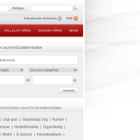
VÁLLALATI HÍREK
SZAKMAI HÍREK
NEWS
-tól
-ig
|
Légi ipar
|
Gazdasági Jog
|
Karrier
|
eripar
|
Hirdető/márka
|
Ügynökség
|
|
Mobil
|
E-biznisz
|
Kereskedelem
|