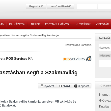
TOK
PÁLYÁZATOK
TIPPEK
ESETTANULMÁNYOK
KUTATÁSOK
VIDEÓTÁR
yaválasztásban segít a Szakmavilág kamionja
Szakmavilág kamionja
e a POS Services Kft.
asztásban segít a Szakmavilág
Internet
Gyógysz
 kelt a Szakmavilág kamionja, amelyen VR aktivitás és
 fiatalokat.
Kutatás