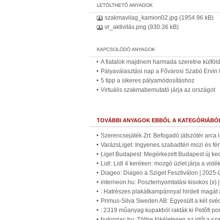
szakmavilag_kamion02.jpg
(1954.96 kB)
vr_aktivitás.png
(930.36 kB)
A fiatalok majdnem harmada szeretne külföl
Pályaválasztási nap a Fővárosi Szabó Ervin
5 tipp a sikeres pályamódosításhoz
Virtuális szakmabemutató járja az országot
TOVÁBBI ANYAGOK EBBŐL A KATEGÓRIÁBÓ
Szerencsejáték Zrt: Befogadó játszótér arca 
VarázsLiget: Ingyenes szabadtéri mozi és fé
Liget Budapest: Megérkezett Budapest új ke
Lidl: Lidl 4 keréken: mozgó üzlet járja a vid
Diageo: Diageo a Sziget Fesztiválon | 2025-
interneon.hu: Poszternyomtatási kisokos (x) 
: Hatrészes plakátkampánnyal hirdeti magát 
Primus-Silva Sweden AB: Egyesült a két své
: 2319 műanyag kupakból rakták ki Petőfi por
butorpiac.hu: Töltse tökéletesen az időt a s