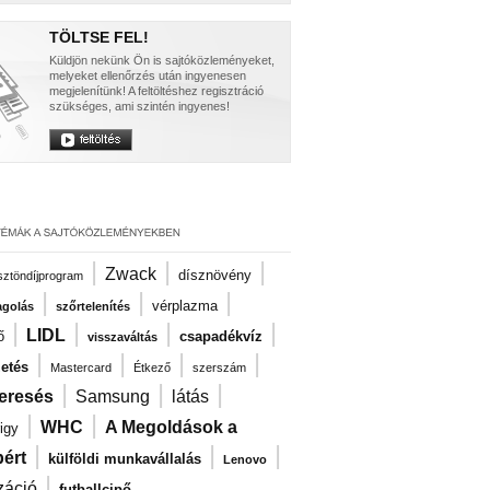
TÖLTSE FEL!
Küldjön nekünk Ön is sajtóközleményeket,
melyeket ellenőrzés után ingyenesen
megjelenítünk! A feltöltéshez regisztráció
szükséges, ami szintén ingyenes!
|
|
|
Zwack
dísznövény
ösztöndíjprogram
|
|
|
vérplazma
agolás
szőrtelenítés
|
|
|
|
LIDL
ő
csapadékvíz
visszaváltás
|
|
|
|
zetés
Mastercard
Étkező
szerszám
|
|
|
eresés
Samsung
látás
|
|
WHC
A Megoldások a
igy
|
|
|
ért
külföldi munkavállalás
Lenovo
|
záció
futballcipő