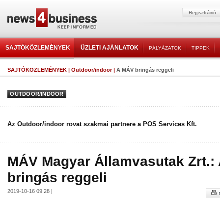
SAJTÓKÖZLEMÉNYEK
ÜZLETI AJÁNLATOK
PÁLYÁZATOK
TIPPEK
SAJTÓKÖZLEMÉNYEK
|
Outdoor/indoor
|
A MÁV bringás reggeli
OUTDOOR/INDOOR
Az Outdoor/indoor rovat szakmai partnere a POS Services Kft.
MÁV Magyar Államvasutak Zrt.:
bringás reggeli
2019-10-16 09:28 |