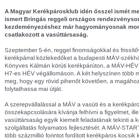
A Magyar Kerékpárosklub idén ősszel ismét me
ismert Bringás reggeli országos rendezvénysor
kezdeményezéshez már hagyományosnak mon
csatlakozott a vasúttársaság.
Szeptember 5-én, reggel finomságokkal és frissítő
kerékpárral közlekedőket a budapesti MÁV-székh
Könyves Kálmán körúti kerékpárúton, a MÁV-HÉV p
H7-es HÉV végállomáson. A két helyszínen több min
meg, hogy egy rövid pihenőt követően, a magához 
folytathassa mai útját.
A szerepvállalással a MÁV a vasúti és a kerékpár
összekapcsolására kívánja felhívni a figyelmet, ille
vasúttársaság egyik kiemelt feladatának tekinti a k
szolgáltatás folyamatos fejlesztését. A MÁV-STAR
több százmillió forintot fordított kerékpáros kocsik 