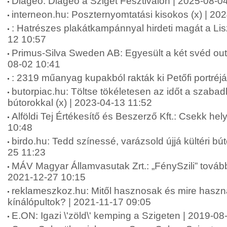
Diageo: Diageo a Sziget Fesztiválon | 2025-08-0
interneon.hu: Poszternyomtatási kisokos (x) | 20
: Hatrészes plakátkampánnyal hirdeti magát a Li
12 10:57
Primus-Silva Sweden AB: Egyesült a két svéd ou
08-02 10:41
: 2319 műanyag kupakból rakták ki Petőfi portréj
butorpiac.hu: Töltse tökéletesen az időt a szabad
bútorokkal (x) | 2023-04-13 11:52
Alföldi Tej Értékesítő és Beszerző Kft.: Csekk hely
10:48
birdo.hu: Tedd színessé, varázsold újjá kültéri bút
25 11:23
MÁV Magyar Államvasutak Zrt.: „FénySzili” tovább 
2021-12-27 10:15
reklameszkoz.hu: Mitől hasznosak és mire haszn
kínálópultok? | 2021-11-17 09:05
E.ON: Igazi \'zöld\' kemping a Szigeten | 2019-08