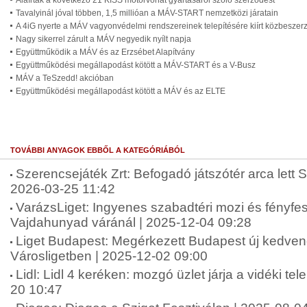
Aláírták a következő 21 KISS motorvonat gyártásáról szóló szerződést
Tavalyinál jóval többen, 1,5 millióan a MÁV-START nemzetközi járatain
A 4iG nyerte a MÁV vagyonvédelmi rendszereinek telepítésére kiírt közbeszerzé
Nagy sikerrel zárult a MÁV negyedik nyílt napja
Együttműködik a MÁV és az Erzsébet Alapítvány
Együttműködési megállapodást kötött a MÁV-START és a V-Busz
MÁV a TeSzedd! akcióban
Együttműködési megállapodást kötött a MÁV és az ELTE
TOVÁBBI ANYAGOK EBBŐL A KATEGÓRIÁBÓL
Szerencsejáték Zrt: Befogadó játszótér arca lett 
2026-03-25 11:42
VarázsLiget: Ingyenes szabadtéri mozi és fényfes
Vajdahunyad váránál | 2025-12-04 09:28
Liget Budapest: Megérkezett Budapest új kedven
Városligetben | 2025-12-02 09:00
Lidl: Lidl 4 keréken: mozgó üzlet járja a vidéki te
20 10:47