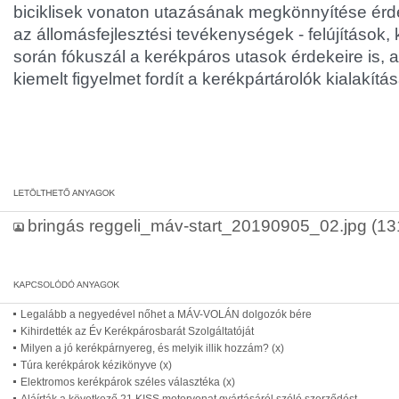
biciklisek vonaton utazásának megkönnyítése érd
az állomásfejlesztési tevékenységek - felújítások,
során fókuszál a kerékpáros utasok érdekeire is,
kiemelt figyelmet fordít a kerékpártárolók kialakítás
bringás reggeli_máv-start_20190905_02.jpg
(13
Legalább a negyedével nőhet a MÁV-VOLÁN dolgozók bére
Kihirdették az Év Kerékpárosbarát Szolgáltatóját
Milyen a jó kerékpárnyereg, és melyik illik hozzám? (x)
Túra kerékpárok kézikönyve (x)
Elektromos kerékpárok széles választéka (x)