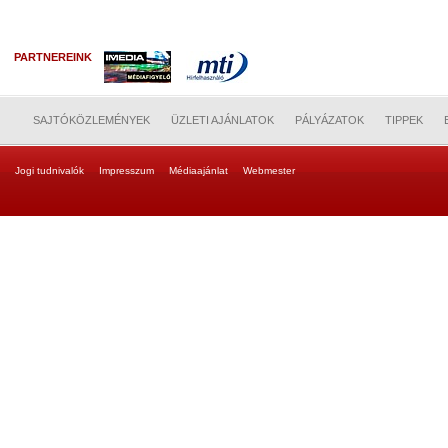
PARTNEREINK
SAJTÓKÖZLEMÉNYEK
ÜZLETI AJÁNLATOK
PÁLYÁZATOK
TIPPEK
Jogi tudnivalók
Impresszum
Médiaajánlat
Webmester