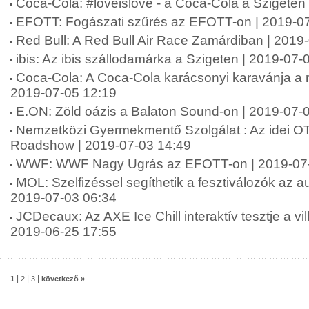
Coca-Cola: #loveislove - a Coca-Cola a Szigeten
EFOTT: Fogászati szűrés az EFOTT-on | 2019-07
Red Bull: A Red Bull Air Race Zamárdiban | 2019
ibis: Az ibis szállodamárka a Szigeten | 2019-07-
Coca-Cola: A Coca-Cola karácsonyi karavánja a ny
2019-07-05 12:19
E.ON: Zöld oázis a Balaton Sound-on | 2019-07-
Nemzetközi Gyermekmentő Szolgálat : Az idei O
Roadshow | 2019-07-03 14:49
WWF: WWF Nagy Ugrás az EFOTT-on | 2019-07-
MOL: Szelfizéssel segíthetik a fesztiválozók az au
2019-07-03 06:34
JCDecaux: Az AXE Ice Chill interaktív tesztje a v
2019-06-25 17:55
|
|
|
1
2
3
következő »