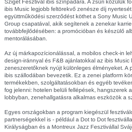
Sziget Fesztivál ibis színpadára. A zsűri közülük fo
ibis Music legjobb feltörekvő zenésze díj nyertesét
együttműködési szerződést köthet a Sony Music U
Group csapatával, akik segítenek a zenekar karrie
továbbfejlődésében: a promócióban és készülő a
mentorálásában.
Az új márkapozícionálással, a mobilos check-in le
design-iránnyal és F&B ajánlatokkal az ibis Music 
zeneszeretőknek nyújt különleges élményeket. A 
ibis szállodában bevezetik. Ez a zenei platform k
termékekben, szolgáltatásokban és egyéb tevék
fog jelenni: hotelen belüli fellépések, hangszere
lobbyban, zenehallgatásra alkalmas eszközök a s
Egyes országokban a program kiegészül fesztivál
partnerségekkel is - például a Dot to Dot fesztiváll
Királyságban és a Montreux Jazz Fesztivállal Svá