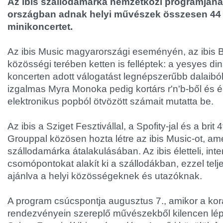
Az ibis szállodamárka nemzetközi programjána
országban adnak helyi művészek összesen 44 i
minikoncertet.
Az ibis Music magyarországi eseményén, az ibis
közösségi terében ketten is felléptek: a yesyes din
koncerten adott válogatást legnépszerűbb dalaiból
izgalmas Myra Monoka pedig kortárs r'n'b-ből és 
elektronikus popból ötvözött számait mutatta be.
Az ibis a Sziget Fesztivállal, a Spofity-jal és a brit 
Grouppal közösen hozta létre az ibis Music-ot, am
szállodamárka átalakulásában. Az ibis életteli, int
csomópontokat alakít ki a szállodákban, ezzel tel
ajánlva a helyi közösségeknek és utazóknak.
A program csúcspontja augusztus 7., amikor a kor
rendezvényein szereplő művészekből kilencen lé