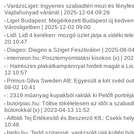
VarázsLiget: Ingyenes szabadtéri mozi és fényfes
Vajdahunyad váránál | 2025-12-04 09:28
Liget Budapest: Megérkezett Budapest új kedven
Városligetben | 2025-12-02 09:00
Lidl: Lidl 4 keréken: mozgó üzlet járja a vidéki te
20 10:47
Diageo: Diageo a Sziget Fesztiválon | 2025-08-0
interneon.hu: Poszternyomtatási kisokos (x) | 20
: Hatrészes plakátkampánnyal hirdeti magát a Li
12 10:57
Primus-Silva Sweden AB: Egyesült a két svéd ou
08-02 10:41
: 2319 műanyag kupakból rakták ki Petőfi portréj
butorpiac.hu: Töltse tökéletesen az időt a szabad
bútorokkal (x) | 2023-04-13 11:52
Alföldi Tej Értékesítő és Beszerző Kft.: Csekk hely
10:48
birdo.hu: Tedd színessé, varázsold újjá kültéri bút