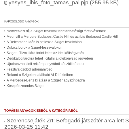
yesyes_ibis_foto_tamas_pal.pjp
(255.95 kB)
Nemzetközi díj a Sziget fesztivál fenntarthatósági törekvéseinek
Megnyílt a Mercure Budapest Castle Hill és az ibis Budapest Castle Hill
A Deichmann idén is ott lesz a Sziget fesztiválon
Dubicz borok a Sziget-fesztiválokon
Sziget - Tízmilliárd forint felett az idei költségvetés
Dedikált gitárokra lehet licitálni a jótékonyság jegyében
Újrahasznosított reklámponyvából készült bútorok
Fesztiválózóból adományozó
Rekord a Szigeten található ALDI-üzletben
A Mercedes-Benz kilátása a Sziget nagyszínpadra
Készpénzmentes Sziget
TOVÁBBI ANYAGOK EBBŐL A KATEGÓRIÁBÓL
Szerencsejáték Zrt: Befogadó játszótér arca lett 
2026-03-25 11:42