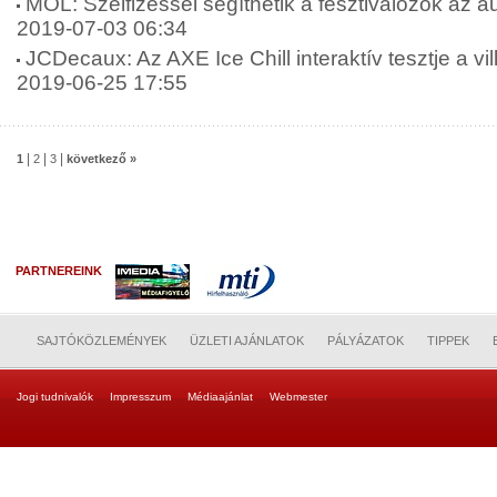
MOL: Szelfizéssel segíthetik a fesztiválozók az au
2019-07-03 06:34
JCDecaux: Az AXE Ice Chill interaktív tesztje a v
2019-06-25 17:55
|
|
|
1
2
3
következő »
PARTNEREINK
SAJTÓKÖZLEMÉNYEK
ÜZLETI AJÁNLATOK
PÁLYÁZATOK
TIPPEK
Jogi tudnivalók
Impresszum
Médiaajánlat
Webmester