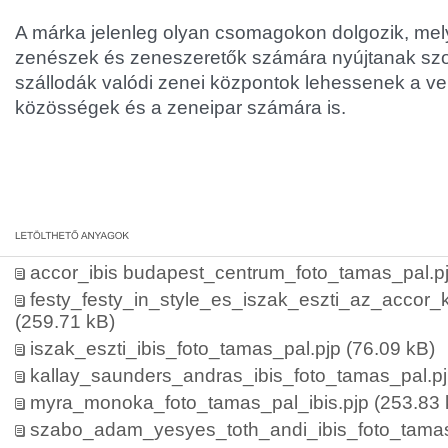
A márka jelenleg olyan csomagokon dolgozik, mely
zenészek és zeneszeretők számára nyújtanak szol
szállodák valódi zenei központok lehessenek a ve
közösségek és a zeneipar számára is.
accor_ibis budapest_centrum_foto_tamas_pal.p
festy_festy_in_style_es_iszak_eszti_az_accor_k
(259.71 kB)
iszak_eszti_ibis_foto_tamas_pal.pjp
(76.09 kB)
kallay_saunders_andras_ibis_foto_tamas_pal.p
myra_monoka_foto_tamas_pal_ibis.pjp
(253.83 
szabo_adam_yesyes_toth_andi_ibis_foto_tamas