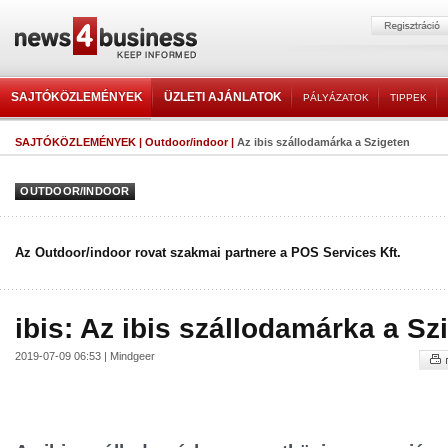
SAJTÓKÖZLEMÉNYEK
ÜZLETI AJÁNLATOK
PÁLYÁZATOK
TIPPEK
SAJTÓKÖZLEMÉNYEK
|
Outdoor/indoor
|
Az ibis szállodamárka a Szigeten
OUTDOOR/INDOOR
Az Outdoor/indoor rovat szakmai partnere a POS Services Kft.
ibis: Az ibis szállodamárka a Sz
2019-07-09 06:53 | Mindgeer