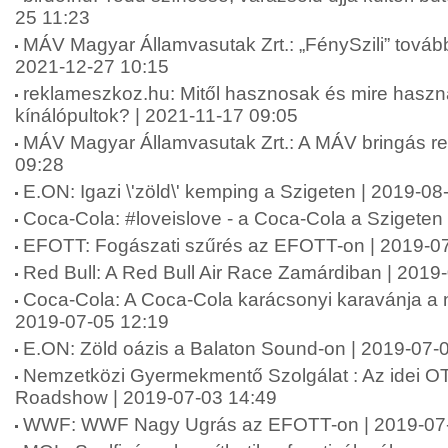
25 11:23
MÁV Magyar Államvasutak Zrt.: „FénySzili” tovább 
2021-12-27 10:15
reklameszkoz.hu: Mitől hasznosak és mire haszn
kínálópultok? | 2021-11-17 09:05
MÁV Magyar Államvasutak Zrt.: A MÁV bringás re
09:28
E.ON: Igazi \'zöld\' kemping a Szigeten | 2019-08
Coca-Cola: #loveislove - a Coca-Cola a Szigeten
EFOTT: Fogászati szűrés az EFOTT-on | 2019-07
Red Bull: A Red Bull Air Race Zamárdiban | 2019
Coca-Cola: A Coca-Cola karácsonyi karavánja a ny
2019-07-05 12:19
E.ON: Zöld oázis a Balaton Sound-on | 2019-07-
Nemzetközi Gyermekmentő Szolgálat : Az idei O
Roadshow | 2019-07-03 14:49
WWF: WWF Nagy Ugrás az EFOTT-on | 2019-07-