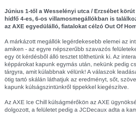
Június 1-től a Wesselényi utca / Erzsébet körút
hídfő 4-es, 6-os villamosmegállókban is találko
az AXE egyedülálló, fiatalokat célzó Out Of H
A márkázott megállók legérdekesebb elemei az int
amiken - az egyre népszerűbb szavazós felületeke
egy öt kérdésből álló tesztet tölthetünk ki. Az intera
képpárokat kapunk egymás után, nekünk pedig csak
tárgyra, amit kúlabbnak vélünk! A válaszok leadása
ötig tartó skálán láthatjuk az eredményt, sőt, szöv
kapunk kúlságszintünkről tippekkel kiegészítve.
Az AXE Ice Chill kúlságmérőkön az AXE ügynöks
dolgozott, a felületet pedig a JCDecaux adta a k