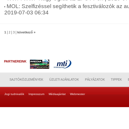
MOL: Szelfizéssel segíthetik a fesztiválozók az au
2019-07-03 06:34
|
|
|
1
2
3
következő »
PARTNEREINK
SAJTÓKÖZLEMÉNYEK
ÜZLETI AJÁNLATOK
PÁLYÁZATOK
TIPPEK
Jogi tudnivalók
Impresszum
Médiaajánlat
Webmester