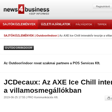
SAJTÓKÖZLEMÉNYEK
ÜZLETI AJÁNLATOK
PÁLYÁZATOK
TIPPEK
SAJTÓKÖZLEMÉNYEK
|
Outdoor/indoor
|
Az AXE Ice Chill interaktív tesztje a vi
OUTDOOR/INDOOR
Az Outdoor/indoor rovat szakmai partnere a POS Services Kft.
JCDecaux: Az AXE Ice Chill inter
a villamosmegállókban
2019-06-25 17:55 | PRO Kommunikációs Kft.