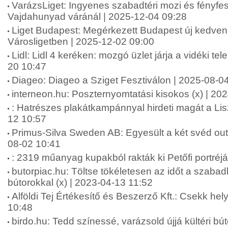
VarázsLiget: Ingyenes szabadtéri mozi és fényfes
Vajdahunyad váránál | 2025-12-04 09:28
Liget Budapest: Megérkezett Budapest új kedven
Városligetben | 2025-12-02 09:00
Lidl: Lidl 4 keréken: mozgó üzlet járja a vidéki te
20 10:47
Diageo: Diageo a Sziget Fesztiválon | 2025-08-0
interneon.hu: Poszternyomtatási kisokos (x) | 20
: Hatrészes plakátkampánnyal hirdeti magát a Li
12 10:57
Primus-Silva Sweden AB: Egyesült a két svéd ou
08-02 10:41
: 2319 műanyag kupakból rakták ki Petőfi portréj
butorpiac.hu: Töltse tökéletesen az időt a szabad
bútorokkal (x) | 2023-04-13 11:52
Alföldi Tej Értékesítő és Beszerző Kft.: Csekk hely
10:48
birdo.hu: Tedd színessé, varázsold újjá kültéri bút