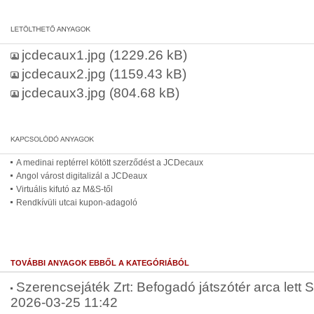
jcdecaux1.jpg
(1229.26 kB)
jcdecaux2.jpg
(1159.43 kB)
jcdecaux3.jpg
(804.68 kB)
A medinai reptérrel kötött szerződést a JCDecaux
Angol várost digitalizál a JCDeaux
Virtuális kifutó az M&S-től
Rendkívüli utcai kupon-adagoló
TOVÁBBI ANYAGOK EBBŐL A KATEGÓRIÁBÓL
Szerencsejáték Zrt: Befogadó játszótér arca lett 
2026-03-25 11:42