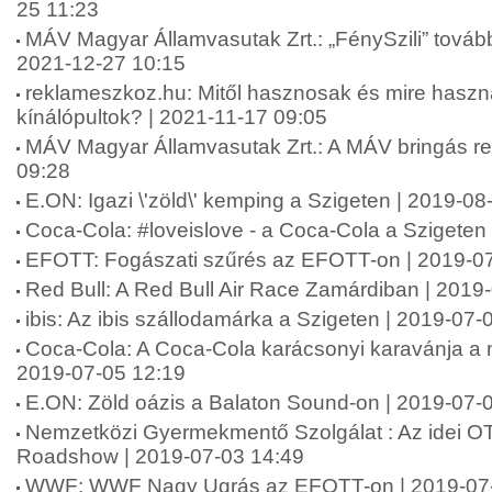
25 11:23
MÁV Magyar Államvasutak Zrt.: „FénySzili” tovább 
2021-12-27 10:15
reklameszkoz.hu: Mitől hasznosak és mire haszn
kínálópultok? | 2021-11-17 09:05
MÁV Magyar Államvasutak Zrt.: A MÁV bringás re
09:28
E.ON: Igazi \'zöld\' kemping a Szigeten | 2019-08
Coca-Cola: #loveislove - a Coca-Cola a Szigeten
EFOTT: Fogászati szűrés az EFOTT-on | 2019-07
Red Bull: A Red Bull Air Race Zamárdiban | 2019
ibis: Az ibis szállodamárka a Szigeten | 2019-07-
Coca-Cola: A Coca-Cola karácsonyi karavánja a ny
2019-07-05 12:19
E.ON: Zöld oázis a Balaton Sound-on | 2019-07-
Nemzetközi Gyermekmentő Szolgálat : Az idei O
Roadshow | 2019-07-03 14:49
WWF: WWF Nagy Ugrás az EFOTT-on | 2019-07-