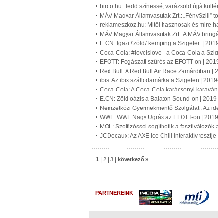
birdo.hu: Tedd színessé, varázsold újjá kültér
MÁV Magyar Államvasutak Zrt.: „FénySzili” t
reklameszkoz.hu: Mitől hasznosak és mire h
MÁV Magyar Államvasutak Zrt.: A MÁV bringá
E.ON: Igazi \'zöld\' kemping a Szigeten | 20
Coca-Cola: #loveislove - a Coca-Cola a Szi
EFOTT: Fogászati szűrés az EFOTT-on | 201
Red Bull: A Red Bull Air Race Zamárdiban |
ibis: Az ibis szállodamárka a Szigeten | 201
Coca-Cola: A Coca-Cola karácsonyi karavánja
E.ON: Zöld oázis a Balaton Sound-on | 2019
Nemzetközi Gyermekmentő Szolgálat : Az id
WWF: WWF Nagy Ugrás az EFOTT-on | 2019
MOL: Szelfizéssel segíthetik a fesztiválozók
JCDecaux: Az AXE Ice Chill interaktív teszt
|
|
|
1
2
3
következő »
PARTNEREINK