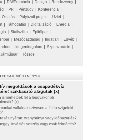
ka
|
DM/Promóció
|
Design
|
Rendezvény
|
ég
|
PR
|
Pénzügy
|
Konferencia
|
|
Oktatás
|
Pályázati projekt
|
Üzlet
|
et
|
Támogatás
|
Digitalizáció
|
Energia
|
ógia
|
Statisztika
|
Építőipar
|
eripar
|
Mezőgazdaság
|
Ingatlan
|
Egyéb
|
indoor
|
Idegenforgalom
|
Szponzoráció
|
|
Járműipar
|
Tőzsde
|
tív megoldások a csapadékvíz
ére: szikkasztó alagutak (x)
 ismerhetőek fel a leggyakoribb
blémák? (x)
munkát vállalnak szívesen a fülöp-szigeteki
k?
eresés nyáron: Aranybánya vagy időpazarlás?
ggy: inváziós veszély vagy csak félreértés?