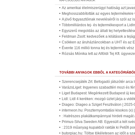
Az amerikai élelmiszerügyi hatóság azt javaso
Meghosszabbították az egyes tejtermékekre v
A jövő fogyasztóinak neveléséről is szól az 
Többmilliárdos tej- és tejtermékexport a Lidl
Egyszerű megoldás az állati tej helyettesítés
Feldman Zsolt: kedvezőek a kilátások a tejá
Csökken az áruházláncokban a UHT és az ESL
Évente 116 millió tonna tej és tejtermék vész
Rózsás Mónika lett az Alföldi Tej Kft. ügyveze
TOVÁBBI ANYAGOK EBBŐL A KATEGÓRIÁBÓ
Szerencsejáték Zrt: Befogadó játszótér arca 
VarázsLiget: Ingyenes szabadtéri mozi és fé
Liget Budapest: Megérkezett Budapest új ke
Lidl: Lidl 4 keréken: mozgó üzlet járja a vid
Diageo: Diageo a Sziget Fesztiválon | 2025-
interneon.hu: Poszternyomtatási kisokos (x) 
: Hatrészes plakátkampánnyal hirdeti magát 
Primus-Silva Sweden AB: Egyesült a két své
: 2319 műanyag kupakból rakták ki Petőfi por
butorpiac.hu: Töltse tökéletesen az időt a s