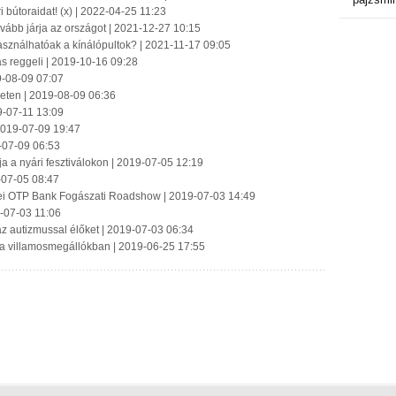
i bútoraidat! (x) | 2022-04-25 11:23
ovább járja az országot | 2021-12-27 10:15
asználhatóak a kínálópultok? | 2021-11-17 09:05
s reggeli | 2019-10-16 09:28
19-08-09 07:07
geten | 2019-08-09 06:36
9-07-11 13:09
 2019-07-09 19:47
9-07-09 06:53
 a nyári fesztiválokon | 2019-07-05 12:19
-07-05 08:47
ei OTP Bank Fogászati Roadshow | 2019-07-03 14:49
-07-03 11:06
 az autizmussal élőket | 2019-07-03 06:34
je a villamosmegállókban | 2019-06-25 17:55