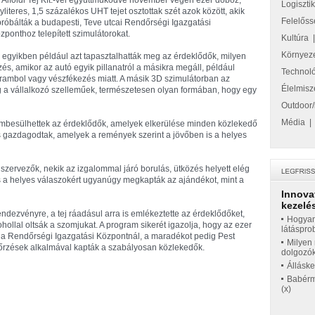
 Alföldi Tej Kft.-vel együttműködve november végén ezer doboz,
Logiszti
yliteres, 1,5 százalékos UHT tejet osztottak szét azok között, akik
Felelőss
próbálták a budapesti, Teve utcai Rendőrségi Igazgatási
zponthoz telepített szimulátorokat.
Kultúra
Környez
 egyikben például azt tapasztalhatták meg az érdeklődők, milyen
zés, amikor az autó egyik pillanatról a másikra megáll, például
Technol
rambol vagy vészfékezés miatt. A másik 3D szimulátorban az
Élelmisz
 a vállalkozó szelleműek, természetesen olyan formában, hogy egy
Outdoor/
Média
embesülhettek az érdeklődők, amelyek elkerülése minden közlekedő
s gazdagodtak, amelyek a remények szerint a jövőben is a helyes
zervezők, nekik az izgalommal járó borulás, ütközés helyett elég
 és a helyes válaszokért ugyanúgy megkapták az ajándékot, mint a
Innova
kezelés
 rendezvényre, a tej ráadásul arra is emlékeztette az érdeklődőket,
Hogyan
llal oltsák a szomjukat. A program sikerét igazolja, hogy az ezer
látáspro
ét a Rendőrségi Igazgatási Központnál, a maradékot pedig Pest
Milyen 
nőrzések alkalmával kapták a szabályosan közlekedők.
dolgozó
Állásk
Babérme
(x)