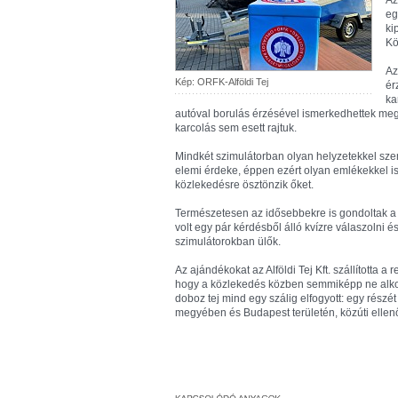
Az
eg
ki
Kö
Az
Kép: ORFK-Alföldi Tej
ér
ka
autóval borulás érzésével ismerkedhettek meg
karcolás sem esett rajtuk.
Mindkét szimulátorban olyan helyzetekkel sz
elemi érdeke, éppen ezért olyan emlékekkel i
közlekedésre ösztönzik őket.
Természetesen az idősebbekre is gondoltak a s
volt egy pár kérdésből álló kvízre válaszolni
szimulátorokban ülők.
Az ajándékokat az Alföldi Tej Kft. szállította a
hogy a közlekedés közben semmiképp ne alkoho
doboz tej mind egy szálig elfogyott: egy rész
megyében és Budapest területén, közúti elle