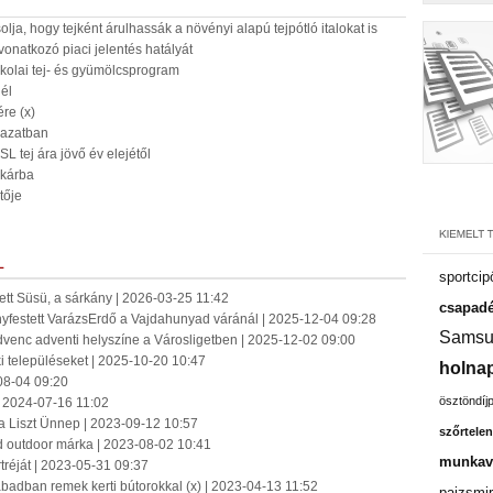
lja, hogy tejként árulhassák a növényi alapú tejpótló italokat is
onatkozó piaci jelentés hatályát
iskolai tej- és gyümölcsprogram
nél
ére (x)
gazatban
 tej ára jövő év elejétől
 kárba
tője
L
sportcip
lett Süsü, a sárkány | 2026-03-25 11:42
csapadé
nyfestett VarázsErdő a Vajdahunyad váránál | 2025-12-04 09:28
Samsu
dvenc adventi helyszíne a Városligetben | 2025-12-02 09:00
éki településeket | 2025-10-20 10:47
holnap
08-04 09:20
ösztöndíj
| 2024-07-16 11:02
a Liszt Ünnep | 2023-09-12 10:57
szőrtelen
d outdoor márka | 2023-08-02 10:41
munkavá
tréját | 2023-05-31 09:37
zabadban remek kerti bútorokkal (x) | 2023-04-13 11:52
pajzsmir