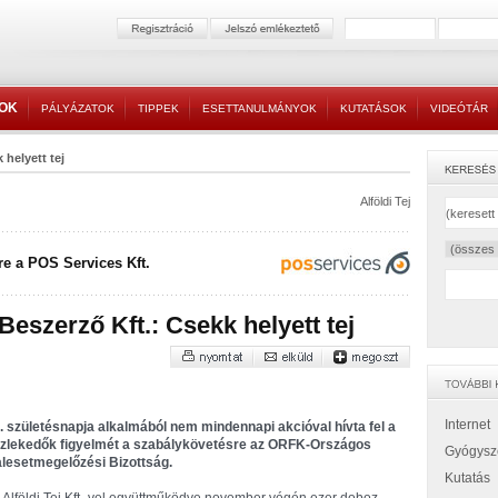
TOK
PÁLYÁZATOK
TIPPEK
ESETTANULMÁNYOK
KUTATÁSOK
VIDEÓTÁR
 helyett tej
Alföldi Tej
e a POS Services Kft.
 Beszerző Kft.: Csekk helyett tej
Internet
. születésnapja alkalmából nem mindennapi akcióval hívta fel a
zlekedők figyelmét a szabálykövetésre az ORFK-Országos
Gyógysz
lesetmegelőzési Bizottság.
Kutatás