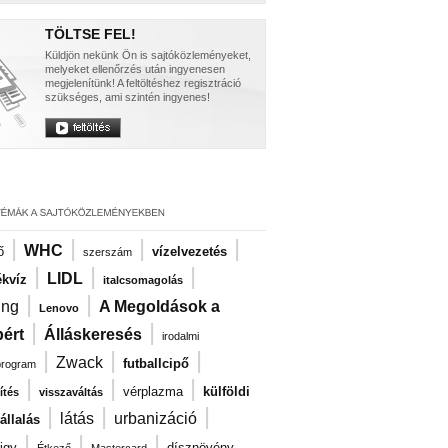
TÖLTSE FEL!
Küldjön nekünk Ön is sajtóközleményeket,
melyeket ellenőrzés után ingyenesen
megjelenítünk! A feltöltéshez regisztráció
szükséges, ami szintén ingyenes!
|
|
|
|
WHC
ő
vízelvezetés
szerszám
|
|
|
LIDL
kvíz
italcsomagolás
|
|
ng
A Megoldások a
Lenovo
|
|
ért
Álláskeresés
irodalmi
|
|
|
Zwack
futballcipő
program
|
|
|
vérplazma
külföldi
ítés
visszaváltás
|
|
|
látás
urbanizáció
llalás
|
|
|
igy
dísznövény