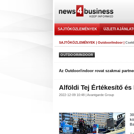
SAJTÓKÖZLEMÉNYEK
ÜZLETI AJÁNLA
SAJTÓKÖZLEMÉNYEK
|
Outdoor/indoor
|
Csekk
OUTDOOR/INDOOR
Az Outdoor/indoor rovat szakmai partner
Alföldi Tej Értékesítő és
2022-12-09 10:48 | Avantgarde Group
30
kö
Ba