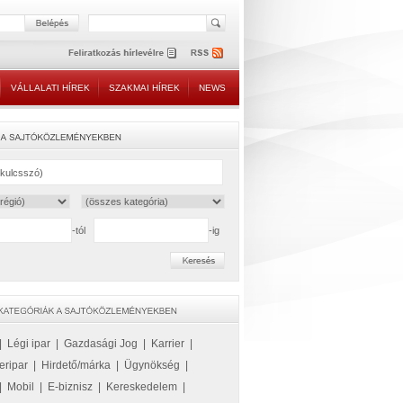
VÁLLALATI HÍREK
SZAKMAI HÍREK
NEWS
-tól
-ig
|
Légi ipar
|
Gazdasági Jog
|
Karrier
|
eripar
|
Hirdető/márka
|
Ügynökség
|
|
Mobil
|
E-biznisz
|
Kereskedelem
|