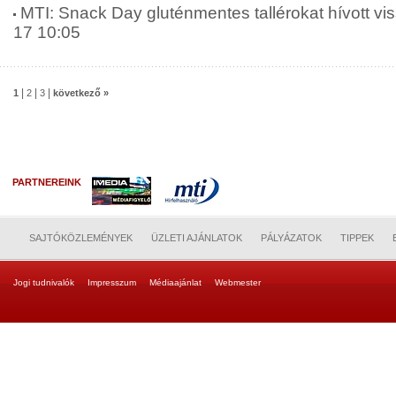
MTI: Snack Day gluténmentes tallérokat hívott vis
17 10:05
|
|
|
1
2
3
következő »
PARTNEREINK
SAJTÓKÖZLEMÉNYEK
ÜZLETI AJÁNLATOK
PÁLYÁZATOK
TIPPEK
Jogi tudnivalók
Impresszum
Médiaajánlat
Webmester