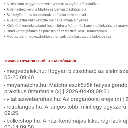
A Destillata magyar nemzeti nyertese az Agárdi Pálinkafőzde
A Veritashoz kerül a Márton és Lányai disztribúciója
Székelyföldön is használnák a pálinka terméknevet
A Sáppusztai Pálinkafőzde málnapálinkája a nyertes
Különálló termékcsaládot hozott létre a Márton és Lányai pálinkaház az aran
Ismét Zamat pálinka és pároskolbász fesztivál lesz Debrecenben
Még az idén megkezdődhet a nemzeti pálinkastratégia kidolgozása
TOVÁBBI ANYAGOK EBBŐL A KATEGÓRIÁBÓL
megvedelek.hu: Hogyan biztosítható az élelmisze
05-20 09:40
moyamatcha.hu: Matcha eszközök helyes gondo
praktikus útmutatója (x) | 2026-04-08 09:21
vitalitaswebaruhaz.hu: Az oregánóolaj ereje (x) |
retrolangos.hu: A lángos több, mint egy egyszerű 
09:25
bollershop.hu: A házi kenőmájas titka: régi ízek ú
05-14 09:58