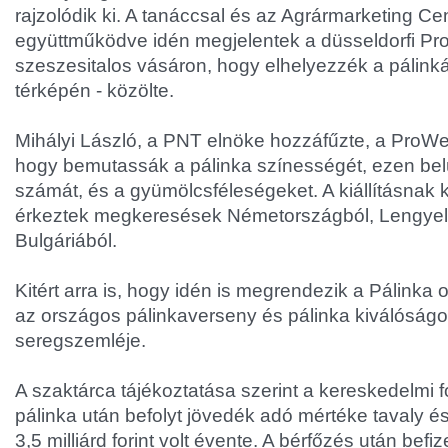
rajzolódik ki. A tanáccsal és az Agrármarketing C
együttműködve idén megjelentek a düsseldorfi Pr
szeszesitalos vásáron, hogy elhelyezzék a pálinkát
térképén - közölte.
Mihályi László, a PNT elnöke hozzáfűzte, a ProWe
hogy bemutassák a pálinka színességét, ezen bel
számát, és a gyümölcsféleségeket. A kiállításnak
érkeztek megkeresések Németországból, Lengyel
Bulgáriából.
Kitért arra is, hogy idén is megrendezik a Pálinka 
az országos pálinkaverseny és pálinka kiválóság
seregszemléje.
A szaktárca tájékoztatása szerint a kereskedelmi 
pálinka után befolyt jövedék adó mértéke tavaly és 
3,5 milliárd forint volt évente. A bérfőzés után befi