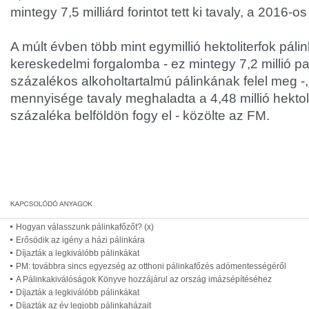
mintegy 7,5 milliárd forintot tett ki tavaly, a 2016-os
A múlt évben több mint egymillió hektoliterfok pálin
kereskedelmi forgalomba - ez mintegy 7,2 millió pal
százalékos alkoholtartalmú pálinkának felel meg -, 
mennyisége tavaly meghaladta a 4,48 millió hektoli
százaléka belföldön fogy el - közölte az FM.
Hogyan válasszunk pálinkafőzőt? (x)
Erősödik az igény a házi pálinkára
Díjazták a legkiválóbb pálinkákat
PM: továbbra sincs egyezség az otthoni pálinkafőzés adómentességéről
A Pálinkakiválóságok Könyve hozzájárul az ország imázsépítéséhez
Díjazták a legkiválóbb pálinkákat
Díjazták az év legjobb pálinkaházait