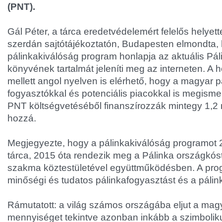
(PNT).
Gál Péter, a tárca eredetvédelemért felelős helyett
szerdán sajtótájékoztatón, Budapesten elmondta,
pálinkakiválóság program honlapja az aktuális Pá
könyvének tartalmát jeleníti meg az interneten. A
mellett angol nyelven is elérhető, hogy a magyar pá
fogyasztókkal és potenciális piacokkal is megisme
PNT költségvetéséből finanszírozzák mintegy 1,2 mill
hozzá.
Megjegyezte, hogy a pálinkakiválóság programot 20
tárca, 2015 óta rendezik meg a Pálinka országkóst
szakma köztestületével együttműködésben. A pro
minőségi és tudatos pálinkafogyasztást és a pálink
Rámutatott: a világ számos országába eljut a magy
mennyiséget tekintve azonban inkább a szimbolik