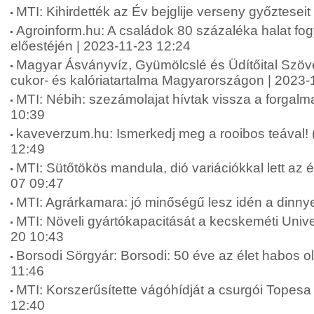
MTI: Kihirdették az Év bejglije verseny győztesei
Agroinform.hu: A családok 80 százaléka halat fo
előestéjén | 2023-11-23 12:24
Magyar Ásványvíz, Gyümölcslé és Üdítőital Szöve
cukor- és kalóriatartalma Magyarországon | 2023-
MTI: Nébih: szezámolajat hívtak vissza a forgal
10:39
kaveverzum.hu: Ismerkedj meg a rooibos teával! 
12:49
MTI: Sütőtökös mandula, dió variációkkal lett az é
07 09:47
MTI: Agrárkamara: jó minőségű lesz idén a dinny
MTI: Növeli gyártókapacitását a kecskeméti Unive
20 10:43
Borsodi Sörgyár: Borsodi: 50 éve az élet habos o
11:46
MTI: Korszerűsítette vágóhídját a csurgói Topesa 
12:40