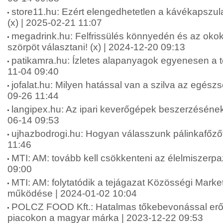
store11.hu: Ezért elengedhetetlen a kávékapszul
(x) | 2025-02-21 11:07
megadrink.hu: Felfrissülés könnyedén és az okok
szörpöt választani! (x) | 2024-12-20 09:13
patikamra.hu: Ízletes alapanyagok egyenesen a te
11-04 09:40
jofalat.hu: Milyen hatással van a szilva az egész
09-26 11:44
langipex.hu: Az ipari keverőgépek beszerzésének
06-14 09:53
ujhazbodrogi.hu: Hogyan válasszunk pálinkafőzőt
11:46
MTI: AM: tovább kell csökkenteni az élelmiszerpa
09:00
MTI: AM: folytatódik a tejágazat Közösségi Marke
működése | 2024-01-02 10:04
POLCZ FOOD Kft.: Hatalmas tőkebevonással erős
piacokon a magyar márka | 2023-12-22 09:53