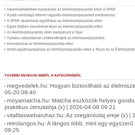
Hipermarketekben kampányol az élelmiszerpazarlás ellen a SPAR
A jobb minőségű étrend nagyobb élelmiszerpazarlást eredményez
A SPAR vásárlóival együtt tesz az élelmiszerpazarlás ellen
Egyre többen szeretnénk tenni az élelmiszerpazarlás ellen
Az élelmiszerpazarlás ellen kampányol a Spar
Tudatos választással csökkenthetjük az élelmiszerpazarlást
Innovációval az élelmiszerpazarlás ellen
Ismét együtt kampányol az élelmiszerpazarlás ellen a Tesco és az Élelmiszer
TOVÁBBI ANYAGOK EBBŐL A KATEGÓRIÁBÓL
megvedelek.hu: Hogyan biztosítható az élelmisze
05-20 09:40
moyamatcha.hu: Matcha eszközök helyes gondo
praktikus útmutatója (x) | 2026-04-08 09:21
vitalitaswebaruhaz.hu: Az oregánóolaj ereje (x) |
retrolangos.hu: A lángos több, mint egy egyszerű 
09:25