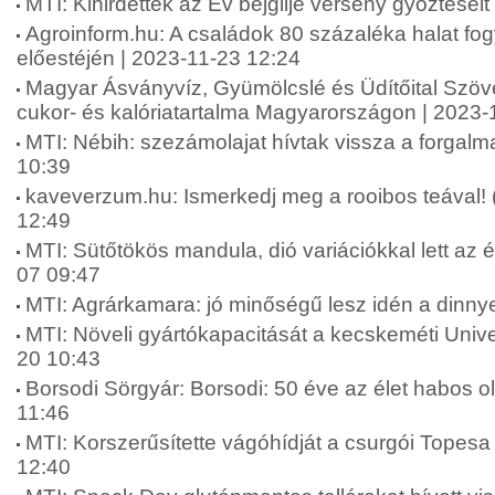
MTI: Kihirdették az Év bejglije verseny győztesei
Agroinform.hu: A családok 80 százaléka halat fo
előestéjén | 2023-11-23 12:24
Magyar Ásványvíz, Gyümölcslé és Üdítőital Szöve
cukor- és kalóriatartalma Magyarországon | 2023-
MTI: Nébih: szezámolajat hívtak vissza a forgal
10:39
kaveverzum.hu: Ismerkedj meg a rooibos teával! 
12:49
MTI: Sütőtökös mandula, dió variációkkal lett az é
07 09:47
MTI: Agrárkamara: jó minőségű lesz idén a dinny
MTI: Növeli gyártókapacitását a kecskeméti Unive
20 10:43
Borsodi Sörgyár: Borsodi: 50 éve az élet habos o
11:46
MTI: Korszerűsítette vágóhídját a csurgói Topesa 
12:40