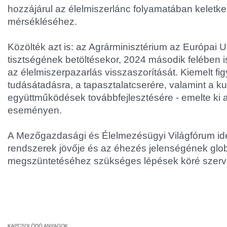
hozzájárul az élelmiszerlánc folyamatában keletk
mérsékléséhez.
Közölték azt is: az Agrárminisztérium az Európai U
tisztségének betöltésekor, 2024 második felében is
az élelmiszerpazarlás visszaszorítását. Kiemelt fi
tudásátadásra, a tapasztalatcserére, valamint a ku
együttműködések továbbfejlesztésére - emelte ki a
eseményen.
A Mezőgazdasági és Élelmezésügyi Világfórum id
rendszerek jövője és az éhezés jelenségének glob
megszüntetéséhez szükséges lépések köré szerv