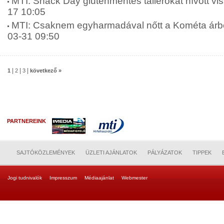
MTI: Snack Day gluténmentes tallérokat hívott vis
17 10:05
MTI: Csaknem egyharmadával nőtt a Kométa árbev
03-31 09:50
|
|
|
1
2
3
következő »
PARTNEREINK
SAJTÓKÖZLEMÉNYEK
ÜZLETI AJÁNLATOK
PÁLYÁZATOK
TIPPEK
Jogi tudnivalók
Impresszum
Médiaajánlat
Webmester