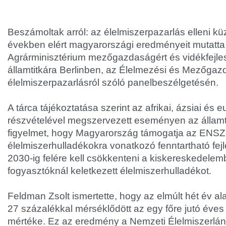
Beszámoltak arról: az élelmiszerpazarlás elleni k
években elért magyarországi eredményeit mutatta
Agrárminisztérium mezőgazdaságért és vidékfejles
államtitkára Berlinben, az Élelmezési és Mezőgaz
élelmiszerpazarlásról szóló panelbeszélgetésén.
A tárca tájékoztatása szerint az afrikai, ázsiai és 
részvételével megszervezett eseményen az államtit
figyelmet, hogy Magyarország támogatja az ENSZ
élelmiszerhulladékokra vonatkozó fenntartható fejlő
2030-ig felére kell csökkenteni a kiskereskedelem
fogyasztóknál keletkezett élelmiszerhulladékot.
Feldman Zsolt ismertette, hogy az elmúlt hét év a
27 százalékkal mérséklődött az egy főre jutó éves
mértéke. Ez az eredmény a Nemzeti Élelmiszerlánc