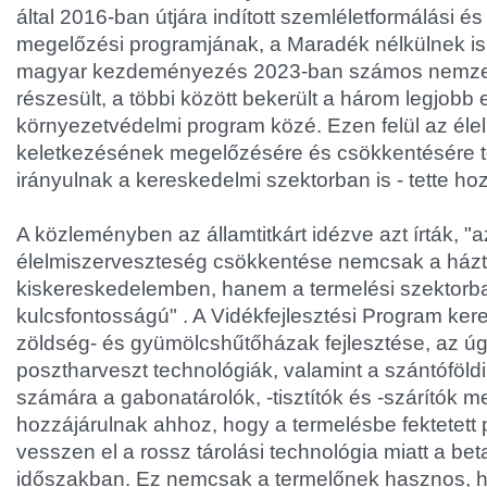
által 2016-ban útjára indított szemléletformálási é
megelőzési programjának, a Maradék nélkülnek is
magyar kezdeményezés 2023-ban számos nemzet
részesült, a többi között bekerült a három legjobb 
környezetvédelmi program közé. Ezen felül az éle
keletkezésének megelőzésére és csökkentésére t
irányulnak a kereskedelmi szektorban is - tette ho
A közleményben az államtitkárt idézve azt írták, "a
élelmiszerveszteség csökkentése nemcsak a házt
kiskereskedelemben, hanem a termelési szektorba
kulcsfontosságú" . A Vidékfejlesztési Program ker
zöldség- és gyümölcshűtőházak fejlesztése, az ú
posztharveszt technológiák, valamint a szántóföl
számára a gabonatárolók, -tisztítók és -szárítók 
hozzájárulnak ahhoz, hogy a termelésbe fektetett
vesszen el a rossz tárolási technológia miatt a bet
időszakban. Ez nemcsak a termelőnek hasznos,