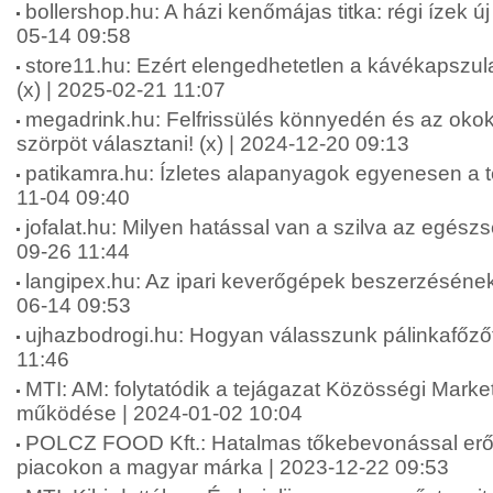
bollershop.hu: A házi kenőmájas titka: régi ízek ú
05-14 09:58
store11.hu: Ezért elengedhetetlen a kávékapszul
(x) | 2025-02-21 11:07
megadrink.hu: Felfrissülés könnyedén és az okok
szörpöt választani! (x) | 2024-12-20 09:13
patikamra.hu: Ízletes alapanyagok egyenesen a te
11-04 09:40
jofalat.hu: Milyen hatással van a szilva az egész
09-26 11:44
langipex.hu: Az ipari keverőgépek beszerzésének
06-14 09:53
ujhazbodrogi.hu: Hogyan válasszunk pálinkafőzőt
11:46
MTI: AM: folytatódik a tejágazat Közösségi Marke
működése | 2024-01-02 10:04
POLCZ FOOD Kft.: Hatalmas tőkebevonással erős
piacokon a magyar márka | 2023-12-22 09:53