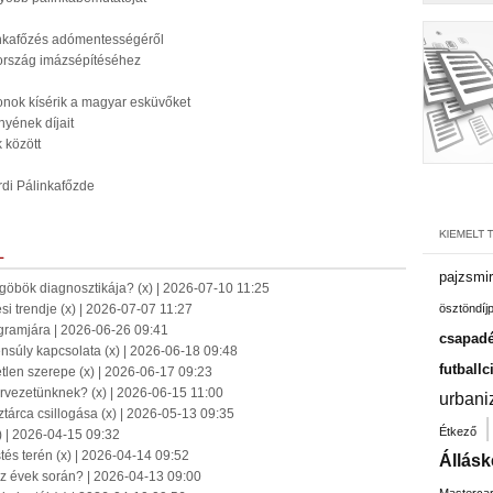
inkafőzés adómentességéről
 ország imázsépítéséhez
onok kísérik a magyar esküvőket
nyének díjait
 között
rdi Pálinkafőzde
L
pajzsmir
-göbök diagnosztikája? (x) | 2026-07-10 11:25
ési trendje (x) | 2026-07-07 11:27
ösztöndíj
ogramjára | 2026-06-26 09:41
csapadé
ensúly kapcsolata (x) | 2026-06-18 09:48
futballc
len szerepe (x) | 2026-06-17 09:23
rvezetünknek? (x) | 2026-06-15 11:00
urbani
tárca csillogása (x) | 2026-05-13 09:35
Étkező
) | 2026-04-15 09:32
tés terén (x) | 2026-04-14 09:52
Állásk
az évek során? | 2026-04-13 09:00