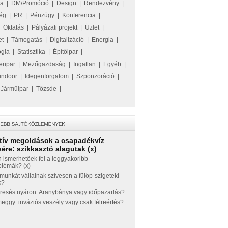
ka
|
DM/Promóció
|
Design
|
Rendezvény
|
ég
|
PR
|
Pénzügy
|
Konferencia
|
|
Oktatás
|
Pályázati projekt
|
Üzlet
|
et
|
Támogatás
|
Digitalizáció
|
Energia
|
ógia
|
Statisztika
|
Építőipar
|
eripar
|
Mezőgazdaság
|
Ingatlan
|
Egyéb
|
indoor
|
Idegenforgalom
|
Szponzoráció
|
|
Járműipar
|
Tőzsde
|
tív megoldások a csapadékvíz
ére: szikkasztó alagutak (x)
 ismerhetőek fel a leggyakoribb
blémák? (x)
munkát vállalnak szívesen a fülöp-szigeteki
k?
eresés nyáron: Aranybánya vagy időpazarlás?
ggy: inváziós veszély vagy csak félreértés?