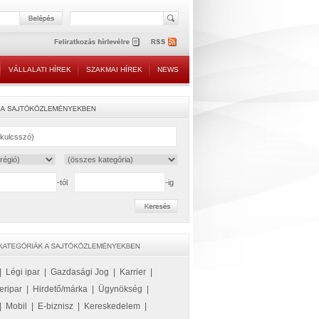
VÁLLALATI HÍREK
SZAKMAI HÍREK
NEWS
-tól
-ig
|
Légi ipar
|
Gazdasági Jog
|
Karrier
|
eripar
|
Hirdető/márka
|
Ügynökség
|
|
Mobil
|
E-biznisz
|
Kereskedelem
|