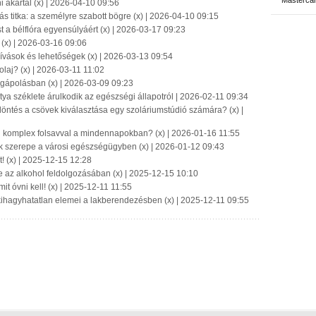
Masterca
i akartál (x) | 2026-04-10 09:56
s titka: a személyre szabott bögre (x) | 2026-04-10 09:15
 a bélflóra egyensúlyáért (x) | 2026-03-17 09:23
? (x) | 2026-03-16 09:06
ívások és lehetőségek (x) | 2026-03-13 09:54
laj? (x) | 2026-03-11 11:02
égápolásban (x) | 2026-03-09 09:23
ya széklete árulkodik az egészségi állapotról | 2026-02-11 09:34
döntés a csövek kiválasztása egy szoláriumstúdió számára? (x) |
n komplex folsavval a mindennapokban? (x) | 2026-01-16 11:55
ők szerepe a városi egészségügyben (x) | 2026-01-12 09:43
t! (x) | 2025-12-15 12:28
e az alkohol feldolgozásában (x) | 2025-12-15 10:10
it óvni kell! (x) | 2025-12-11 11:55
 kihagyhatatlan elemei a lakberendezésben (x) | 2025-12-11 09:55