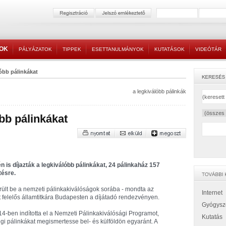
TOK
PÁLYÁZATOK
TIPPEK
ESETTANULMÁNYOK
KUTATÁSOK
VIDEÓTÁR
lóbb pálinkákat
a legkiválóbb pálinkák
óbb pálinkákat
is díjazták a legkiválóbb pálinkákat, 24 pálinkaház 157
tésre.
rült be a nemzeti pálinkakiválóságok sorába - mondta az
Internet
t felelős államtitkára Budapesten a díjátadó rendezvényen.
Gyógysz
14-ben indította el a Nemzeti Pálinkakiválósági Programot,
Kutatás
i pálinkákat megismertesse bel- és külföldön egyaránt. A