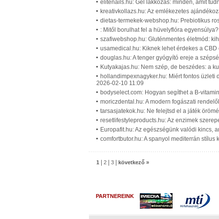
elitenails.hu: Gél lakkozás: minden, amit tudn
kreativkollazs.hu: Az emlékezetes ajándékozá
dietas-termekek-webshop.hu: Prebiotikus rost
: Mitől borulhat fel a hüvelyflóra egyensúlya
szafiwebshop.hu: Gluténmentes életmód: kih
usamedical.hu: Kiknek lehet érdekes a CBD o
douglas.hu: A tenger gyógyító ereje a széps
Kutyakajas.hu: Nem szép, de beszédes: a kut
hollandimpexnagyker.hu: Miért fontos üzleti 
2026-02-10 11:09
bodyselect.com: Hogyan segíthet a B-vitami
moriczdental.hu: A modern fogászati rendel
tarsasjatekok.hu: Ne felejtsd el a játék örömé
resetlifestyleproducts.hu: Az enzimek szerep
Europafit.hu: Az egészségünk valódi kincs, am
comfortbutor.hu: A spanyol mediterrán stílus
|
|
|
1
2
3
következő »
PARTNEREINK