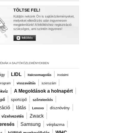
TÖLTSE FEL!
Küldjön nekünk Ön is sajtóközleményeket,
melyeket ellenőrzés után ingyenesen
megjelenítünk! A feltöltéshez regisztráció
szükséges, ami szintén ingyenes!
|
|
|
LIDL
igy
italcsomagolás
irodalmi
|
|
|
program
visszaváltás
szerszám
|
|
A Megoldások a holnapért
kvíz
|
|
|
ipő
sportcipő
szőrtelenítés
|
|
|
|
záció
látás
dísznövény
Lenovo
|
|
|
Zwack
vízelvezetés
|
|
|
eresés
Samsung
vérplazma
|
|
WHC
külföldi munkavállalás