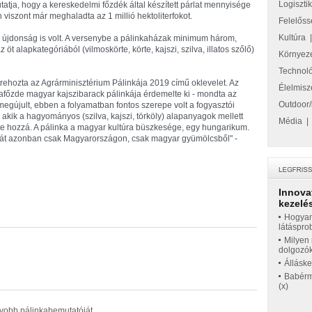
Logiszti
atja, hogy a kereskedelmi főzdék által készített párlat mennyisége
 viszont már meghaladta az 1 millió hektoliterfokot.
Felelőss
Kultúra
b újdonság is volt. A versenybe a pálinkaházak minimum három,
t alapkategóriából (vilmoskörte, körte, kajszi, szilva, illatos szőlő)
Környez
Technol
létrehozta az Agrárminisztérium Pálinkája 2019 című oklevelet. Az
Élelmisz
afőzde magyar kajszibarack pálinkája érdemelte ki - mondta az
Outdoor/
n megújult, ebben a folyamatban fontos szerepe volt a fogyasztói
 akik a hagyományos (szilva, kajszi, törköly) alapanyagok mellett
Média
 tette hozzá. A pálinka a magyar kultúra büszkesége, egy hungarikum.
nkát azonban csak Magyarországon, csak magyar gyümölcsből" -
Innova
kezelés
Hogyan
látáspro
Milyen 
dolgozó
Állásk
Babérme
(x)
yobb pálinkabemutatóját