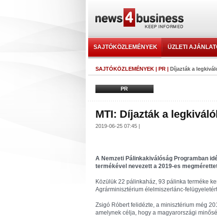
SAJTÓKÖZLEMÉNYEK
ÜZLETI AJÁNLA
SAJTÓKÖZLEMÉNYEK
|
PR
|
Díjazták a legkivá
PR
MTI: Díjazták a legkivál
2019-06-25 07:45 |
A Nemzeti Pálinkakiválóság Programban idén 
termékével nevezett a 2019-es megmérette
Közülük 22 pálinkaház, 93 pálinka terméke ke
Agrárminisztérium élelmiszerlánc-felügyeletér
Zsigó Róbert felidézte, a minisztérium még 20
amelynek célja, hogy a magyarországi minőség