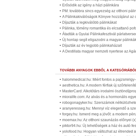
Erősödik az igény a házi pálinkára
PM: továbbra sincs egyezség az otthoni pál
A Pálinkakiválóságok Könyve hozzájárul az
Díjazták a legkiválóbb pálinkákat
Pálinka, tömény romantika és elcsattanó pof
Átadták a Gyulai Pálinkafesztivál párlatverse
Új honlap segít eligazodni a magyar pálinkák
Díjazták az év legjobb pálinkaházait
A Destillata magyar nemzeti nyertese az Agá
TOVÁBBI ANYAGOK EBBŐL A KATEGÓRIÁBÓ
halommedical.hu: Miért fontos a pajzsmirigy
aesthetica.hu: A modern férfiak új szőrtelenít
MasterCard: Alkotótárs irodalmi ösztöndíjpr
mioralife.com: Az alvás és a hormonális egy
robogonagyker.hu: Szerszámok nélkülözhetet
aranyeresseg.hu: Mennyi víz elegendő a sze
forgey.hu: Ismerd meg a jövőt: a modern pénz
moemax.hu: Az otthoni szaunázás előnyei (x
piktor94.hu: Új lehetőségek a ház és autó fes
yolofood.hu: Hogyan változhat az étrended 